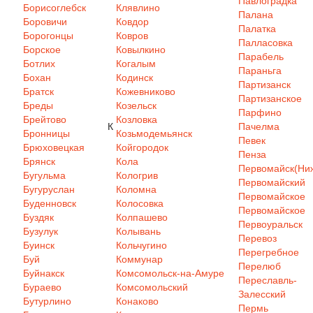
Павлоградка
Борисоглебск
Клявлино
Палана
Боровичи
Ковдор
Палатка
Борогонцы
Ковров
Палласовка
Борское
Ковылкино
Парабель
Ботлих
Когалым
Параньга
Бохан
Кодинск
Партизанск
Братск
Кожевниково
Партизанское
Бреды
Козельск
Парфино
Брейтово
Козловка
К
Пачелма
Бронницы
Козьмодемьянск
Певек
Брюховецкая
Койгородок
Пенза
Брянск
Кола
Первомайск(Ниж
Бугульма
Кологрив
Первомайский
Бугуруслан
Коломна
Первомайское
Буденновск
Колосовка
Первомайское
Буздяк
Колпашево
Первоуральск
Бузулук
Колывань
Перевоз
Буинск
Кольчугино
Перегребное
Буй
Коммунар
Перелюб
Буйнакск
Комсомольск-на-Амуре
Переславль-
Бураево
Комсомольский
Залесский
Бутурлино
Конаково
Пермь