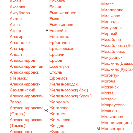
Аксай
Елховка
Миасс
Аксарка
Ельня
Миллерово
Аксубаево
Еманжелинск
Мильково
Акташ
Емва
Минводы
Акша
Емельяново
Минусинск
Акьяр
Е
Енисейск
Мирный
Алагир
Енотаевка
Михайлов
Алапаевск
Ербогачен
Михайловка (Вол
Алатырь
Ермаковское
Михайловск
Алдан
Ершичи
Мичуринск
Александров
Ершов
Мишкино(Башкор
Александров-Гай
Ессентуки
Мишкино(Курган
Александровск
Еткуль
Могойтуй
(Пермск.)
Ефремов
Могоча
Александровск-
Железноводск
Можайск
Сахалинский
Железногорск(Ирк.)
Можга
Александровский
Железногорск(Курск.)
Моздок
Завод
Жердевка
Мокроусово
Александровское
Жигалово
Ж
Мокшан
(Ставр.)
Жиганск
Молчаново
Александровское
Жигулевск
Монастырщина
(Томск.)
Жиздра
М
Мончегорск
Алексеевка
Жуковка