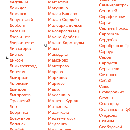
Дедовичи
Максатиха
Семикаракорск
Демидов
Макушино
Сенгилей
Демянск
Малая Вишера
Серафимович
Депутатский
Малая Сердоба
Сергач
Дербент
Малоархангельск
Сергиев Посад
Дергачи
Малоярославец
Сергокала
Дзержинск
Малые Дербеты
Сердобск
Дзержинское
Малые Кармакулы
М
Серебряные Пр
Дивногорск
Мама
Сернур
Дивное
Мамадыш
Д
Серов
Диксон
Мамоново
Серпухов
Димитровград
Мантурово
Серышево
Динская
Марево
Сеченово
Дмитриев-
Мариинск
Сибай
Льговский
Марково
Сива
Дмитров
Маркс
Сковородино
Дмитровск-
Маслянино
Скопин
Орловский
Матвеев Курган
Славгород
Дно
Матвеевка
Славянск-на-Ку
Добрянка
Махачкала
Сладково
Довольное
Медвежегорск
Сланцы
Долинск
Медвенка
Слободской
Домбай
Медногорск