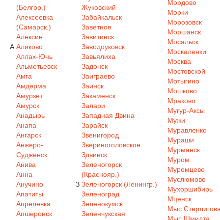
Мордово
(Белгор.)
Жуковский
Морки
Алексеевка
Забайкальск
Морозовск
(Самарск.)
Заветное
Моршанск
Алексин
Завитинск
Мосальск
А
Аликово
Заводоуковск
Москаленки
Аллах-Юнь
Завьялиха
Москва
Альметьевск
Задонск
Мостовской
Амга
Заиграево
Мотыгино
Амдерма
Заинск
Мошково
Амурзет
Закаменск
Мраково
Амурск
Залари
Мугур-Аксы
Анадырь
Западная Двина
Мужи
Анапа
Зарайск
Муравленко
Ангарск
Звенигород
Мураши
Анжеро-
Звериноголовское
Мурманск
Судженск
Здвинск
Муром
Анива
Зеленогорск
Муромцево
Анна
(Краснояр.)
Муслюмово
Анучино
З
Зеленогорск (Ленингр.)
Мухоршибирь
Апатиты
Зеленоград
Мценск
Апрелевка
Зеленокумск
Мыс Стерлигов
Апшеронск
Зеленчукская
Мыс Шмидта