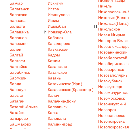
Нижняя Тавда
Бакчар
Искитим
Никель
Балаганск
Истра
Николаевск-на-
Балаково
Исянгулово
Никольск(Волого
Балахна
Ишим
Никольск(Пенз.)
Балахта
Ишимбай
Н
Никольское
Балашиха
Й
Йошкар-Ола
Новая Игирма
Балашов
Кабанск
Новгород Велик
Балезино
Кавалерово
Новоалександр
Балей
Кавказская
Новоаннинский
Балтай
Кадом
Новобелокатай
Балтаси
Кажим
Новобирилюсс
Балтийск
Казанская
Нововоронеж
Барабинск
Казанское
Новозаполярны
Баргузин
Казань
Новокубанск
Барда
Казачинское(Ирк.)
Новокузнецк
Барнаул
Казачинское(Краснояр.)
Новомичуринск
Барыш
Калач
Новомосковск
Батагай
Калач-на-Дону
Новонукутский
Батагай-Алыта
Калачинск
Новоорск
Батайск
Калга
Новопавловск
Батырево
Калевала
Новопокровка
Башмаково
Калининград
Новопокровская