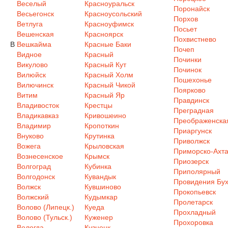
Веселый
Красноуральск
Поронайск
Весьегонск
Красноусольский
Порхов
Ветлуга
Красноуфимск
Посьет
Вешенская
Красноярск
Похвистнево
В
Вешкайма
Красные Баки
Почеп
Видное
Красный
Починки
Викулово
Красный Кут
Починок
Вилюйск
Красный Холм
Пошехонье
Вилючинск
Красный Чикой
Поярково
Витим
Красный Яр
Правдинск
Владивосток
Крестцы
Преградная
Владикавказ
Кривошеино
Преображенска
Владимир
Кропоткин
Приаргунск
Внуково
Крутинка
Приволжск
Вожега
Крыловская
Приморско-Ахта
Вознесенское
Крымск
Приозерск
Волгоград
Кубинка
Приполярный
Волгодонск
Кувандык
Провидения Бух
Волжск
Кувшиново
Прокопьевск
Волжский
Кудымкар
Пролетарск
Волово (Липецк.)
Куеда
Прохладный
Волово (Тульск.)
Куженер
Прохоровка
Вологда
Кузнецк