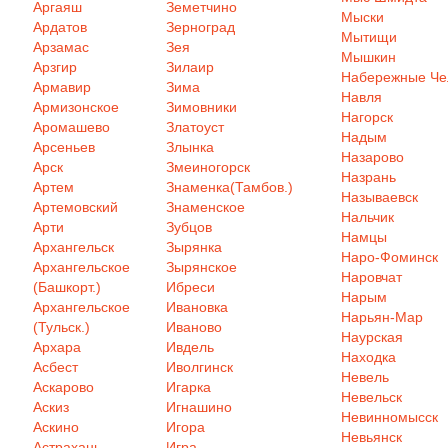
Аргаяш
Земетчино
Мыски
Ардатов
Зерноград
Мытищи
Арзамас
Зея
Мышкин
Арзгир
Зилаир
Набережные Ч
Армавир
Зима
Навля
Армизонское
Зимовники
Нагорск
Аромашево
Златоуст
Надым
Арсеньев
Злынка
Назарово
Арск
Змеиногорск
Назрань
Артем
Знаменка(Тамбов.)
Называевск
Артемовский
Знаменское
Нальчик
Арти
Зубцов
Намцы
Архангельск
Зырянка
Наро-Фоминск
Архангельское
Зырянское
Наровчат
(Башкорт.)
Ибреси
Нарым
Архангельское
Ивановка
Нарьян-Мар
(Тульск.)
Иваново
Наурская
Архара
Ивдель
Находка
Асбест
Иволгинск
Невель
Аскарово
Игарка
Невельск
Аскиз
Игнашино
Невинномысск
Аскино
Игора
Невьянск
Астрахань
Игра