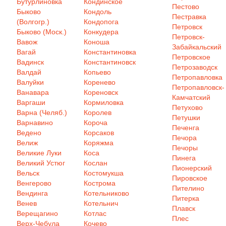
Бутурлиновка
Кондинское
Пестово
Быково
Кондоль
Пестравка
(Волгогр.)
Кондопога
Петровск
Быково (Моск.)
Конкудера
Петровск-
Вавож
Коноша
Забайкальский
Вагай
Константиновка
Петровское
Вадинск
Константиновск
Петрозаводск
Валдай
Копьево
Петропавловка
Валуйки
Коренево
Петропавловск-
Ванавара
Кореновск
Камчатский
Варгаши
Кормиловка
Петухово
Варна (Челяб.)
Королев
Петушки
Варнавино
Короча
Печенга
Ведено
Корсаков
Печора
Велиж
Коряжма
Печоры
Великие Луки
Коса
Пинега
Великий Устюг
Кослан
Пионерский
Вельск
Костомукша
Пировское
Венгерово
Кострома
Пителино
Вендинга
Котельниково
Питерка
Венев
Котельнич
Плавск
Верещагино
Котлас
Плес
Верх-Чебула
Кочево