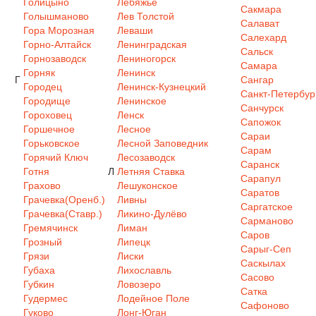
Голицыно
Лебяжье
Сакмара
Голышманово
Лев Толстой
Салават
Гора Морозная
Леваши
Салехард
Горно-Алтайск
Ленинградская
Сальск
Горнозаводск
Лениногорск
Самара
Горняк
Ленинск
Г
Сангар
Городец
Ленинск-Кузнецкий
Санкт-Петербур
Городище
Ленинское
Санчурск
Гороховец
Ленск
Сапожок
Горшечное
Лесное
Сараи
Горьковское
Лесной Заповедник
Сарам
Горячий Ключ
Лесозаводск
Саранск
Готня
Л
Летняя Ставка
Сарапул
Грахово
Лешуконское
Саратов
Грачевка(Оренб.)
Ливны
Саргатское
Грачевка(Ставр.)
Ликино-Дулёво
Сарманово
Гремячинск
Лиман
Саров
Грозный
Липецк
Сарыг-Сеп
Грязи
Лиски
Саскылах
Губаха
Лихославль
Сасово
Губкин
Ловозеро
Сатка
Гудермес
Лодейное Поле
Сафоново
Гуково
Лонг-Юган