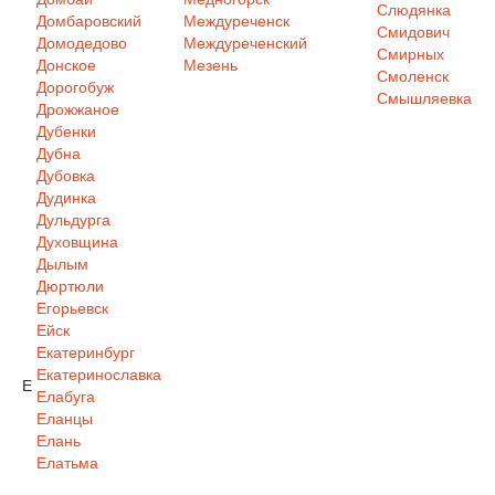
Слюдянка
Домбаровский
Междуреченск
Смидович
Домодедово
Междуреченский
Смирных
Донское
Мезень
Смоленск
Дорогобуж
Смышляевка
Дрожжаное
Дубенки
Дубна
Дубовка
Дудинка
Дульдурга
Духовщина
Дылым
Дюртюли
Егорьевск
Ейск
Екатеринбург
Екатеринославка
Е
Елабуга
Еланцы
Елань
Елатьма