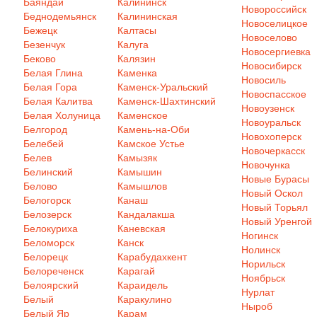
Баяндай
Калининск
Новороссийск
Беднодемьянск
Калининская
Новоселицкое
Бежецк
Калтасы
Новоселово
Безенчук
Калуга
Новосергиевка
Беково
Калязин
Новосибирск
Белая Глина
Каменка
Новосиль
Белая Гора
Каменск-Уральский
Новоспасское
Белая Калитва
Каменск-Шахтинский
Новоузенск
Белая Холуница
Каменское
Новоуральск
Белгород
Камень-на-Оби
Новохоперск
Белебей
Камское Устье
Новочеркасск
Белев
Камызяк
Новочунка
Белинский
Камышин
Новые Бурасы
Белово
Камышлов
Новый Оскол
Белогорск
Канаш
Новый Торьял
Белозерск
Кандалакша
Новый Уренгой
Белокуриха
Каневская
Ногинск
Беломорск
Канск
Нолинск
Белорецк
Карабудахкент
Норильск
Белореченск
Карагай
Ноябрьск
Белоярский
Караидель
Нурлат
Белый
Каракулино
Ныроб
Белый Яр
Карам