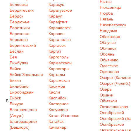
Нытва
Беляевка
Карасук
Нюксеница
Бердигестях
Каратузское
Нюрба
Бердск
Караул
Нягань
Бердюжье
Карафтит
Нязепетровск
Березники
Карачаевск
Няндома
Березовка
Карачев
Обливская
Березово
Каргаполье
Облучье
Беринговский
Каргасок
Обнинск
Беслан
Каргат
Обоянь
Бея
Каргополь
Обьячево
Бижбуляк
Кармаскалы
Одесское
Бийск
Карпогоры
Одинцово
Бийск-Зональная
Карталы
Озерск (Калинин
Бикин
Карымская
Озерск (Челяб.)
Билибино
Касимов
Озеры
Биробиджан
Касли
Озинки
Бирск
Каспийск
Б
Оймякон
Бичура
Касторное
Оконешниково
Благовещенск
Касумкент
Октябрьский
(Амур.)
Катав-Ивановск
Октябрьский (Ба
Благовещенск
Катайск
Октябрьское
(Башкорт.)
Качканар
Октябрьское (Т