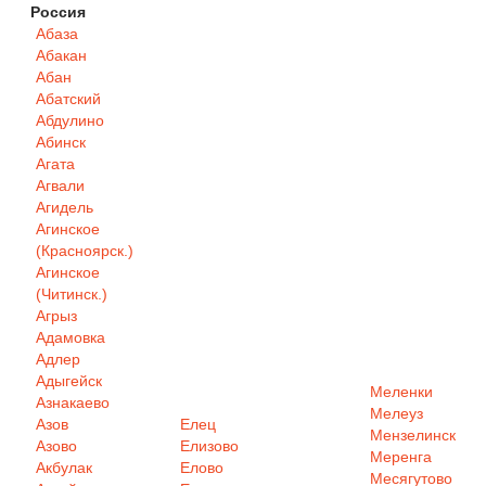
Россия
Абаза
Абакан
Абан
Абатский
Абдулино
Абинск
Агата
Агвали
Агидель
Агинское
(Красноярск.)
Агинское
(Читинск.)
Агрыз
Адамовка
Адлер
Адыгейск
Меленки
Азнакаево
Мелеуз
Азов
Елец
Мензелинск
Азово
Елизово
Меренга
Акбулак
Елово
Месягутово