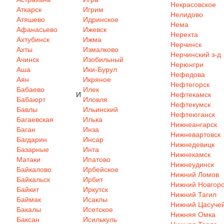
Некрасовское
Аткарск
Игрим
Нелидово
Атяшево
Идринское
Нема
Афанасьево
Ижевск
Нерехта
Ахтубинск
Ижма
Нерчинск
Ахты
Измалково
Нерчинский з-д
Ачинск
Изобильный
Нерюнгри
Аша
Ики-Бурул
Нефедова
Аян
Икряное
Нефтегорск
Бабаево
Илек
И
Нефтекамск
Бабаюрт
Иловля
Нефтекумск
Бавлы
Ильинский
Нефтеюганск
Багаевская
Илька
Нижнеангарск
Баган
Инза
Нижневартовск
Багдарин
Инсар
Нижнедевицк
Базарные
Инта
Нижнекамск
Матаки
Ипатово
Нижнеудинск
Байкалово
Ирбейское
Нижний Ломов
Байкальск
Ирбит
Нижний Новгор
Байкит
Иркутск
Нижний Тагил
Баймак
Исаклы
Нижний Цасуче
Бакалы
Исетское
Нижняя Омка
Баксан
Исилькуль