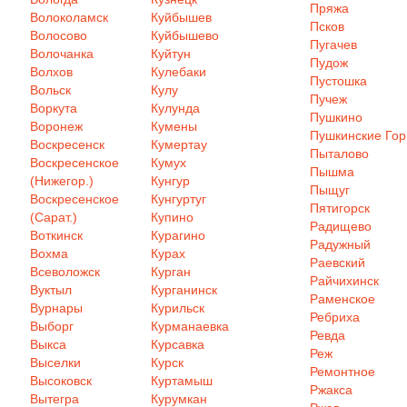
Пряжа
Волоколамск
Куйбышев
Псков
Волосово
Куйбышево
Пугачев
Волочанка
Куйтун
Пудож
Волхов
Кулебаки
Пустошка
Вольск
Кулу
Пучеж
Воркута
Кулунда
Пушкино
Воронеж
Кумены
Пушкинские Го
Воскресенск
Кумертау
Пыталово
Воскресенское
Кумух
Пышма
(Нижегор.)
Кунгур
Пыщуг
Воскресенское
Кунгуртуг
Пятигорск
(Сарат.)
Купино
Радищево
Воткинск
Курагино
Радужный
Вохма
Курах
Раевский
Всеволожск
Курган
Райчихинск
Вуктыл
Курганинск
Раменское
Вурнары
Курильск
Ребриха
Выборг
Курманаевка
Ревда
Выкса
Курсавка
Реж
Выселки
Курск
Ремонтное
Высоковск
Куртамыш
Ржакса
Вытегра
Курумкан