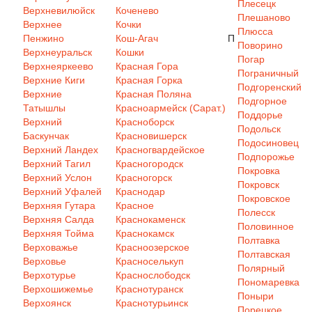
Плесецк
Верхневилюйск
Коченево
Плешаново
Верхнее
Кочки
Плюсса
Пенжино
Кош-Агач
П
Поворино
Верхнеуральск
Кошки
Погар
Верхнеяркеево
Красная Гора
Пограничный
Верхние Киги
Красная Горка
Подгоренский
Верхние
Красная Поляна
Подгорное
Татышлы
Красноармейск (Сарат.)
Поддорье
Верхний
Красноборск
Подольск
Баскунчак
Красновишерск
Подосиновец
Верхний Ландех
Красногвардейское
Подпорожье
Верхний Тагил
Красногородск
Покровка
Верхний Услон
Красногорск
Покровск
Верхний Уфалей
Краснодар
Покровское
Верхняя Гутара
Красное
Полесск
Верхняя Салда
Краснокаменск
Половинное
Верхняя Тойма
Краснокамск
Полтавка
Верховажье
Красноозерское
Полтавская
Верховье
Красноселькуп
Полярный
Верхотурье
Краснослободск
Пономаревка
Верхошижемье
Краснотуранск
Поныри
Верхоянск
Краснотурьинск
Порецкое