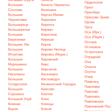
Ордынское
Большая
Кинель-Черкассы
Орел
Соснова
Кинешма
Оренбург
Большая
Киргиз-Мияки
Орехово-Зуево
Черниговка
Киреевск
Орлик
Большерецк
Киренск
Орск
Большеречье
Киржач
Оса (Ирк.)
Большие
Кириллов
Оса (Перм.)
Березники
Кириши
Оссора
Большие Уки
Киров
Осташков
Большое
Кирово-Чепецк
Острогожск
Игнатово
Кировск (Мурм.)
Отрадная
Большое
Кировский
Оха
Мурашкино
Кирс
Оханск
Большое
Кирсанов
Охотск
Нагаткино
Киселевск
Очер
Большое
Кисловодск
Павелец
Солдатское
Кичменгский Городок
Павловка
Большое
Киясово
Павлово
Сорокино
Клетня
Павловск
Большой Улуй
Клин
Павловская
Бомнак
Клинцы
Павловский Пос
Борзя
Ключи