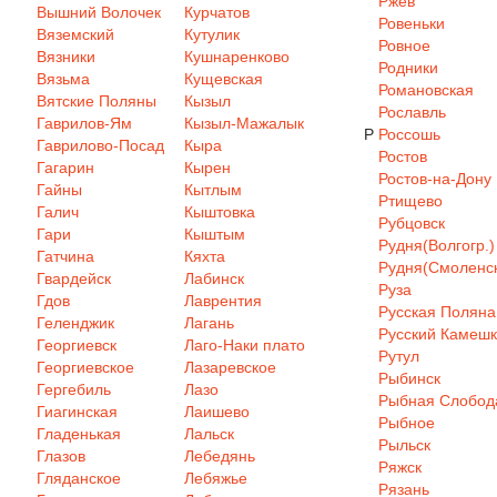
Ржев
Вышний Волочек
Курчатов
Ровеньки
Вяземский
Кутулик
Ровное
Вязники
Кушнаренково
Родники
Вязьма
Кущевская
Романовская
Вятские Поляны
Кызыл
Рославль
Гаврилов-Ям
Кызыл-Мажалык
Р
Россошь
Гаврилово-Посад
Кыра
Ростов
Гагарин
Кырен
Ростов-на-Дону
Гайны
Кытлым
Ртищево
Галич
Кыштовка
Рубцовск
Гари
Кыштым
Рудня(Волгогр.)
Гатчина
Кяхта
Рудня(Смоленск
Гвардейск
Лабинск
Руза
Гдов
Лаврентия
Русская Поляна
Геленджик
Лагань
Русский Камеш
Георгиевск
Лаго-Наки плато
Рутул
Георгиевское
Лазаревское
Рыбинск
Гергебиль
Лазо
Рыбная Слобод
Гиагинская
Лаишево
Рыбное
Гладенькая
Лальск
Рыльск
Глазов
Лебедянь
Ряжск
Гляданское
Лебяжье
Рязань