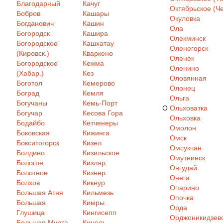
Благодарный
Качуг
Октябрьское (Че
Бобров
Кашары
Окуловка
Богданович
Кашин
Ола
Богородск
Кашира
Олекминск
Богородское
Кашхатау
Оленегорск
(Кировск.)
Кваркено
Оленек
Богородское
Кежма
Оленино
(Хабар.)
Кез
Оловянная
Боготол
Кемерово
Олонец
Боград
Кемля
Ольга
Богучаны
Кемь-Порт
О
Ольховатка
Богучар
Кесова Гора
Ольховка
Бодайбо
Кетченеры
Омолон
Боковская
Кижинга
Омск
Бокситогорск
Кизел
Омсукчан
Болдино
Кизильское
Омутнинск
Бологое
Кизляр
Онгудай
Болотное
Кизнер
Онега
Болхов
Кикнур
Опарино
Большая Атня
Кильмезь
Опочка
Большая
Кимры
Орда
Глушица
Кингисепп
Орджоникидзев
Большая Мурта
Кинель