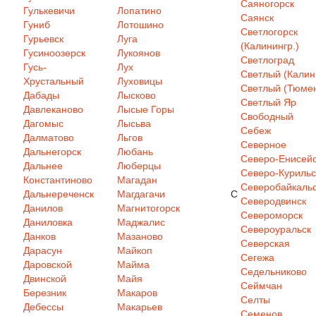
Саяногорск
Гулькевичи
Лопатино
Саянск
Гуниб
Лотошино
Светлогорск
Гурьевск
Луга
(Калинингр.)
Гусиноозерск
Лукоянов
Светлоград
Гусь-
Лух
Светлый (Калин
Хрустальный
Луховицы
Светлый (Тюмен
Дабады
Лысково
Светлый Яр
Давлеканово
Лысые Горы
Свободный
Дагомыс
Лысьва
Себеж
Далматово
Льгов
Северное
Дальнегорск
Любань
Северо-Енисей
Дальнее
Люберцы
Северо-Курильс
Константиново
Магадан
Северобайкаль
Дальнереченск
Магдагачи
С
Северодвинск
Данилов
Магнитогорск
Североморск
Даниловка
Маджалис
Североуральск
Данков
Мазаново
Северская
Дарасун
Майкоп
Сегежа
Даровской
Майма
Седельниково
Двинской
Майя
Сеймчан
Березник
Макаров
Селты
Дебессы
Макарьев
Семенов