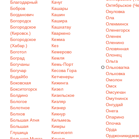
Благодарный
Качуг
Октябрьское (Че
Бобров
Кашары
Окуловка
Богданович
Кашин
Ола
Богородск
Кашира
Олекминск
Богородское
Кашхатау
Оленегорск
(Кировск.)
Кваркено
Оленек
Богородское
Кежма
Оленино
(Хабар.)
Кез
Оловянная
Боготол
Кемерово
Олонец
Боград
Кемля
Ольга
Богучаны
Кемь-Порт
О
Ольховатка
Богучар
Кесова Гора
Ольховка
Бодайбо
Кетченеры
Омолон
Боковская
Кижинга
Омск
Бокситогорск
Кизел
Омсукчан
Болдино
Кизильское
Омутнинск
Бологое
Кизляр
Онгудай
Болотное
Кизнер
Онега
Болхов
Кикнур
Опарино
Большая Атня
Кильмезь
Опочка
Большая
Кимры
Орда
Глушица
Кингисепп
Орджоникидзев
Большая Мурта
Кинель