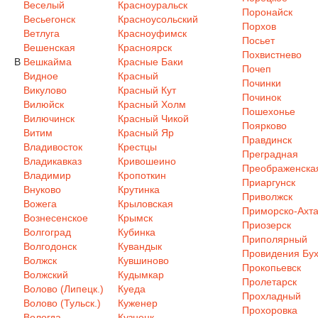
Веселый
Красноуральск
Поронайск
Весьегонск
Красноусольский
Порхов
Ветлуга
Красноуфимск
Посьет
Вешенская
Красноярск
Похвистнево
В
Вешкайма
Красные Баки
Почеп
Видное
Красный
Починки
Викулово
Красный Кут
Починок
Вилюйск
Красный Холм
Пошехонье
Вилючинск
Красный Чикой
Поярково
Витим
Красный Яр
Правдинск
Владивосток
Крестцы
Преградная
Владикавказ
Кривошеино
Преображенска
Владимир
Кропоткин
Приаргунск
Внуково
Крутинка
Приволжск
Вожега
Крыловская
Приморско-Ахта
Вознесенское
Крымск
Приозерск
Волгоград
Кубинка
Приполярный
Волгодонск
Кувандык
Провидения Бух
Волжск
Кувшиново
Прокопьевск
Волжский
Кудымкар
Пролетарск
Волово (Липецк.)
Куеда
Прохладный
Волово (Тульск.)
Куженер
Прохоровка
Вологда
Кузнецк