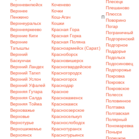
Плесецк
Верхневилюйск
Коченево
Плешаново
Верхнее
Кочки
Плюсса
Пенжино
Кош-Агач
П
Поворино
Верхнеуральск
Кошки
Погар
Верхнеяркеево
Красная Гора
Пограничный
Верхние Киги
Красная Горка
Подгоренский
Верхние
Красная Поляна
Подгорное
Татышлы
Красноармейск (Сарат.)
Поддорье
Верхний
Красноборск
Подольск
Баскунчак
Красновишерск
Подосиновец
Верхний Ландех
Красногвардейское
Подпорожье
Верхний Тагил
Красногородск
Покровка
Верхний Услон
Красногорск
Покровск
Верхний Уфалей
Краснодар
Покровское
Верхняя Гутара
Красное
Полесск
Верхняя Салда
Краснокаменск
Половинное
Верхняя Тойма
Краснокамск
Полтавка
Верховажье
Красноозерское
Полтавская
Верховье
Красноселькуп
Полярный
Верхотурье
Краснослободск
Пономаревка
Верхошижемье
Краснотуранск
Поныри
Верхоянск
Краснотурьинск
Порецкое