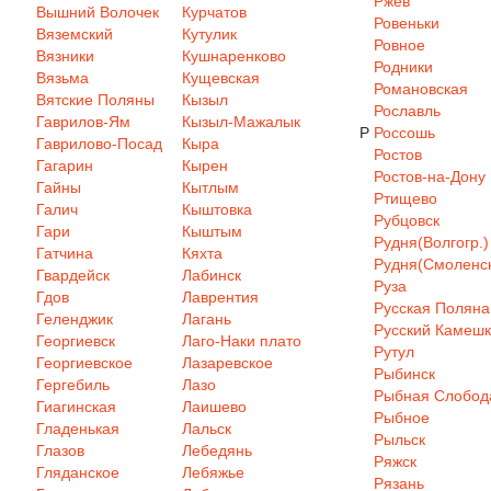
Ржев
Вышний Волочек
Курчатов
Ровеньки
Вяземский
Кутулик
Ровное
Вязники
Кушнаренково
Родники
Вязьма
Кущевская
Романовская
Вятские Поляны
Кызыл
Рославль
Гаврилов-Ям
Кызыл-Мажалык
Р
Россошь
Гаврилово-Посад
Кыра
Ростов
Гагарин
Кырен
Ростов-на-Дону
Гайны
Кытлым
Ртищево
Галич
Кыштовка
Рубцовск
Гари
Кыштым
Рудня(Волгогр.)
Гатчина
Кяхта
Рудня(Смоленск
Гвардейск
Лабинск
Руза
Гдов
Лаврентия
Русская Поляна
Геленджик
Лагань
Русский Камеш
Георгиевск
Лаго-Наки плато
Рутул
Георгиевское
Лазаревское
Рыбинск
Гергебиль
Лазо
Рыбная Слобод
Гиагинская
Лаишево
Рыбное
Гладенькая
Лальск
Рыльск
Глазов
Лебедянь
Ряжск
Гляданское
Лебяжье
Рязань