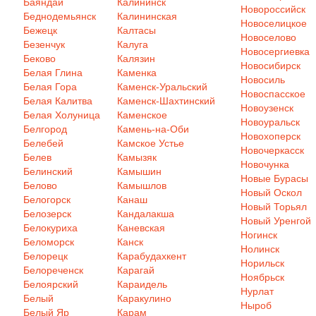
Баяндай
Калининск
Новороссийск
Беднодемьянск
Калининская
Новоселицкое
Бежецк
Калтасы
Новоселово
Безенчук
Калуга
Новосергиевка
Беково
Калязин
Новосибирск
Белая Глина
Каменка
Новосиль
Белая Гора
Каменск-Уральский
Новоспасское
Белая Калитва
Каменск-Шахтинский
Новоузенск
Белая Холуница
Каменское
Новоуральск
Белгород
Камень-на-Оби
Новохоперск
Белебей
Камское Устье
Новочеркасск
Белев
Камызяк
Новочунка
Белинский
Камышин
Новые Бурасы
Белово
Камышлов
Новый Оскол
Белогорск
Канаш
Новый Торьял
Белозерск
Кандалакша
Новый Уренгой
Белокуриха
Каневская
Ногинск
Беломорск
Канск
Нолинск
Белорецк
Карабудахкент
Норильск
Белореченск
Карагай
Ноябрьск
Белоярский
Караидель
Нурлат
Белый
Каракулино
Ныроб
Белый Яр
Карам