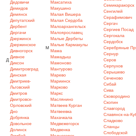
Дедовичи
Максатиха
Семикаракорск
Демидов
Макушино
Сенгилей
Демянск
Малая Вишера
Серафимович
Депутатский
Малая Сердоба
Сергач
Дербент
Малоархангельск
Сергиев Посад
Дергачи
Малоярославец
Сергокала
Дзержинск
Малые Дербеты
Сердобск
Дзержинское
Малые Кармакулы
М
Серебряные Пр
Дивногорск
Мама
Сернур
Дивное
Мамадыш
Д
Серов
Диксон
Мамоново
Серпухов
Димитровград
Мантурово
Серышево
Динская
Марево
Сеченово
Дмитриев-
Мариинск
Сибай
Льговский
Марково
Сива
Дмитров
Маркс
Сковородино
Дмитровск-
Маслянино
Скопин
Орловский
Матвеев Курган
Славгород
Дно
Матвеевка
Славянск-на-Ку
Добрянка
Махачкала
Сладково
Довольное
Медвежегорск
Сланцы
Долинск
Медвенка
Слободской
Домбай
Медногорск