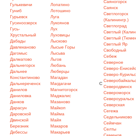
Саяногорск
Гулькевичи
Лопатино
Саянск
Гуниб
Лотошино
Светлогорск
Гурьевск
Луга
(Калинингр.)
Гусиноозерск
Лукоянов
Светлоград
Гусь-
Лух
Светлый (Калин
Хрустальный
Луховицы
Светлый (Тюмен
Дабады
Лысково
Светлый Яр
Давлеканово
Лысые Горы
Свободный
Дагомыс
Лысьва
Себеж
Далматово
Льгов
Северное
Дальнегорск
Любань
Северо-Енисей
Дальнее
Люберцы
Северо-Курильс
Константиново
Магадан
Северобайкаль
Дальнереченск
Магдагачи
С
Северодвинск
Данилов
Магнитогорск
Североморск
Даниловка
Маджалис
Североуральск
Данков
Мазаново
Северская
Дарасун
Майкоп
Сегежа
Даровской
Майма
Седельниково
Двинской
Майя
Сеймчан
Березник
Макаров
Селты
Дебессы
Макарьев
Семенов