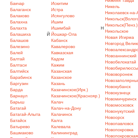
Нижняя Тавда
Бакчар
Искитим
Никель
Балаганск
Истра
Николаевск-на-
Балаково
Исянгулово
Никольск(Волого
Балахна
Ишим
Никольск(Пенз.)
Балахта
Ишимбай
Н
Никольское
Балашиха
Й
Йошкар-Ола
Новая Игирма
Балашов
Кабанск
Новгород Велик
Балезино
Кавалерово
Новоалександр
Балей
Кавказская
Новоаннинский
Балтай
Кадом
Новобелокатай
Балтаси
Кажим
Новобирилюсс
Балтийск
Казанская
Нововоронеж
Барабинск
Казанское
Новозаполярны
Баргузин
Казань
Новокубанск
Барда
Казачинское(Ирк.)
Новокузнецк
Барнаул
Казачинское(Краснояр.)
Новомичуринск
Барыш
Калач
Новомосковск
Батагай
Калач-на-Дону
Новонукутский
Батагай-Алыта
Калачинск
Новоорск
Батайск
Калга
Новопавловск
Батырево
Калевала
Новопокровка
Башмаково
Калининград
Новопокровская