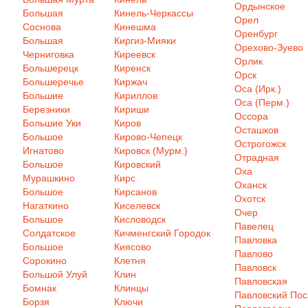
Ордынское
Большая
Кинель-Черкассы
Орел
Соснова
Кинешма
Оренбург
Большая
Киргиз-Мияки
Орехово-Зуево
Черниговка
Киреевск
Орлик
Большерецк
Киренск
Орск
Большеречье
Киржач
Оса (Ирк.)
Большие
Кириллов
Оса (Перм.)
Березники
Кириши
Оссора
Большие Уки
Киров
Осташков
Большое
Кирово-Чепецк
Острогожск
Игнатово
Кировск (Мурм.)
Отрадная
Большое
Кировский
Оха
Мурашкино
Кирс
Оханск
Большое
Кирсанов
Охотск
Нагаткино
Киселевск
Очер
Большое
Кисловодск
Павелец
Солдатское
Кичменгский Городок
Павловка
Большое
Киясово
Павлово
Сорокино
Клетня
Павловск
Большой Улуй
Клин
Павловская
Бомнак
Клинцы
Павловский Пос
Борзя
Ключи