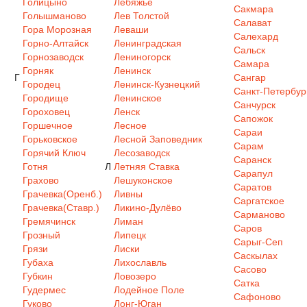
Голицыно
Лебяжье
Сакмара
Голышманово
Лев Толстой
Салават
Гора Морозная
Леваши
Салехард
Горно-Алтайск
Ленинградская
Сальск
Горнозаводск
Лениногорск
Самара
Горняк
Ленинск
Г
Сангар
Городец
Ленинск-Кузнецкий
Санкт-Петербур
Городище
Ленинское
Санчурск
Гороховец
Ленск
Сапожок
Горшечное
Лесное
Сараи
Горьковское
Лесной Заповедник
Сарам
Горячий Ключ
Лесозаводск
Саранск
Готня
Л
Летняя Ставка
Сарапул
Грахово
Лешуконское
Саратов
Грачевка(Оренб.)
Ливны
Саргатское
Грачевка(Ставр.)
Ликино-Дулёво
Сарманово
Гремячинск
Лиман
Саров
Грозный
Липецк
Сарыг-Сеп
Грязи
Лиски
Саскылах
Губаха
Лихославль
Сасово
Губкин
Ловозеро
Сатка
Гудермес
Лодейное Поле
Сафоново
Гуково
Лонг-Юган