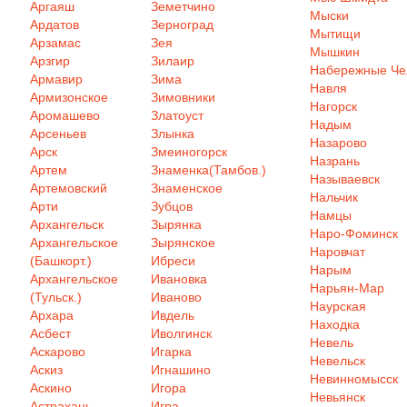
Аргаяш
Земетчино
Мыски
Ардатов
Зерноград
Мытищи
Арзамас
Зея
Мышкин
Арзгир
Зилаир
Набережные Ч
Армавир
Зима
Навля
Армизонское
Зимовники
Нагорск
Аромашево
Златоуст
Надым
Арсеньев
Злынка
Назарово
Арск
Змеиногорск
Назрань
Артем
Знаменка(Тамбов.)
Называевск
Артемовский
Знаменское
Нальчик
Арти
Зубцов
Намцы
Архангельск
Зырянка
Наро-Фоминск
Архангельское
Зырянское
Наровчат
(Башкорт.)
Ибреси
Нарым
Архангельское
Ивановка
Нарьян-Мар
(Тульск.)
Иваново
Наурская
Архара
Ивдель
Находка
Асбест
Иволгинск
Невель
Аскарово
Игарка
Невельск
Аскиз
Игнашино
Невинномысск
Аскино
Игора
Невьянск
Астрахань
Игра