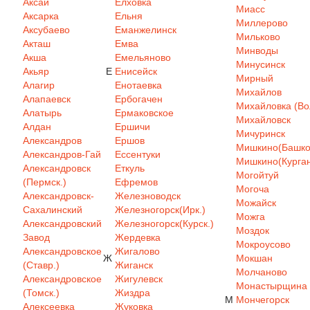
Аксай
Елховка
Миасс
Аксарка
Ельня
Миллерово
Аксубаево
Еманжелинск
Мильково
Акташ
Емва
Минводы
Акша
Емельяново
Минусинск
Акьяр
Е
Енисейск
Мирный
Алагир
Енотаевка
Михайлов
Алапаевск
Ербогачен
Михайловка (Вол
Алатырь
Ермаковское
Михайловск
Алдан
Ершичи
Мичуринск
Александров
Ершов
Мишкино(Башкор
Александров-Гай
Ессентуки
Мишкино(Курган
Александровск
Еткуль
Могойтуй
(Пермск.)
Ефремов
Могоча
Александровск-
Железноводск
Можайск
Сахалинский
Железногорск(Ирк.)
Можга
Александровский
Железногорск(Курск.)
Моздок
Завод
Жердевка
Мокроусово
Александровское
Жигалово
Ж
Мокшан
(Ставр.)
Жиганск
Молчаново
Александровское
Жигулевск
Монастырщина
(Томск.)
Жиздра
М
Мончегорск
Алексеевка
Жуковка