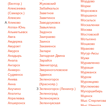
Мордово
(Белгор.)
Жуковский
Морки
Алексеевка
Забайкальск
Морозовск
(Самарск.)
Заветное
Моршанск
Алексин
Завитинск
Мосальск
А
Аликово
Заводоуковск
Москаленки
Аллах-Юнь
Завьялиха
Москва
Альметьевск
Задонск
Мостовской
Амга
Заиграево
Мотыгино
Амдерма
Заинск
Мошково
Амурзет
Закаменск
Мраково
Амурск
Залари
Мугур-Аксы
Анадырь
Западная Двина
Мужи
Анапа
Зарайск
Муравленко
Ангарск
Звенигород
Мураши
Анжеро-
Звериноголовское
Мурманск
Судженск
Здвинск
Муром
Анива
Зеленогорск
Муромцево
Анна
(Краснояр.)
Муслюмово
Анучино
З
Зеленогорск (Ленингр.)
Мухоршибирь
Апатиты
Зеленоград
Мценск
Апрелевка
Зеленокумск
Мыс Стерлигов
Апшеронск
Зеленчукская
Мыс Шмидта