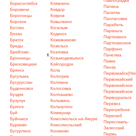
Павлоградка
Борисоглебск
Клявлино
Палана
Боровичи
Ковдор
Палатка
Борогонцы
Ковров
Палласовка
Борское
Ковылкино
Парабель
Ботлих
Когалым
Параньга
Бохан
Кодинск
Партизанск
Братск
Кожевниково
Партизанское
Бреды
Козельск
Парфино
Брейтово
Козловка
К
Пачелма
Бронницы
Козьмодемьянск
Певек
Брюховецкая
Койгородок
Пенза
Брянск
Кола
Первомайск(Ниж
Бугульма
Кологрив
Первомайский
Бугуруслан
Коломна
Первомайское
Буденновск
Колосовка
Первомайское
Буздяк
Колпашево
Первоуральск
Бузулук
Колывань
Перевоз
Буинск
Кольчугино
Перегребное
Буй
Коммунар
Перелюб
Буйнакск
Комсомольск-на-Амуре
Переславль-
Бураево
Комсомольский
Залесский
Бутурлино
Конаково
Пермь