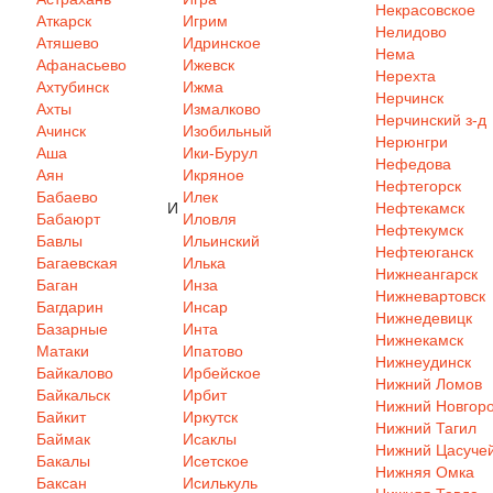
Некрасовское
Аткарск
Игрим
Нелидово
Атяшево
Идринское
Нема
Афанасьево
Ижевск
Нерехта
Ахтубинск
Ижма
Нерчинск
Ахты
Измалково
Нерчинский з-д
Ачинск
Изобильный
Нерюнгри
Аша
Ики-Бурул
Нефедова
Аян
Икряное
Нефтегорск
Бабаево
Илек
И
Нефтекамск
Бабаюрт
Иловля
Нефтекумск
Бавлы
Ильинский
Нефтеюганск
Багаевская
Илька
Нижнеангарск
Баган
Инза
Нижневартовск
Багдарин
Инсар
Нижнедевицк
Базарные
Инта
Нижнекамск
Матаки
Ипатово
Нижнеудинск
Байкалово
Ирбейское
Нижний Ломов
Байкальск
Ирбит
Нижний Новгор
Байкит
Иркутск
Нижний Тагил
Баймак
Исаклы
Нижний Цасуче
Бакалы
Исетское
Нижняя Омка
Баксан
Исилькуль