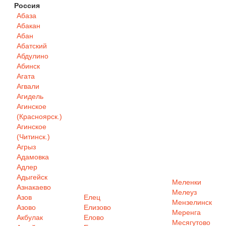
Россия
Абаза
Абакан
Абан
Абатский
Абдулино
Абинск
Агата
Агвали
Агидель
Агинское
(Красноярск.)
Агинское
(Читинск.)
Агрыз
Адамовка
Адлер
Адыгейск
Меленки
Азнакаево
Мелеуз
Азов
Елец
Мензелинск
Азово
Елизово
Меренга
Акбулак
Елово
Месягутово