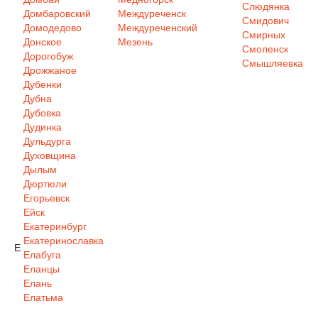
Слюдянка
Домбаровский
Междуреченск
Смидович
Домодедово
Междуреченский
Смирных
Донское
Мезень
Смоленск
Дорогобуж
Смышляевка
Дрожжаное
Дубенки
Дубна
Дубовка
Дудинка
Дульдурга
Духовщина
Дылым
Дюртюли
Егорьевск
Ейск
Екатеринбург
Екатеринославка
Е
Елабуга
Еланцы
Елань
Елатьма