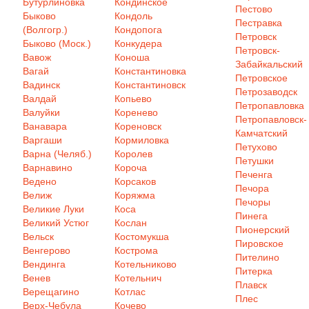
Бутурлиновка
Кондинское
Пестово
Быково
Кондоль
Пестравка
(Волгогр.)
Кондопога
Петровск
Быково (Моск.)
Конкудера
Петровск-
Вавож
Коноша
Забайкальский
Вагай
Константиновка
Петровское
Вадинск
Константиновск
Петрозаводск
Валдай
Копьево
Петропавловка
Валуйки
Коренево
Петропавловск-
Ванавара
Кореновск
Камчатский
Варгаши
Кормиловка
Петухово
Варна (Челяб.)
Королев
Петушки
Варнавино
Короча
Печенга
Ведено
Корсаков
Печора
Велиж
Коряжма
Печоры
Великие Луки
Коса
Пинега
Великий Устюг
Кослан
Пионерский
Вельск
Костомукша
Пировское
Венгерово
Кострома
Пителино
Вендинга
Котельниково
Питерка
Венев
Котельнич
Плавск
Верещагино
Котлас
Плес
Верх-Чебула
Кочево