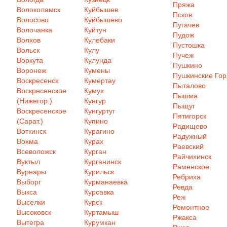
Пряжа
Волоколамск
Куйбышев
Псков
Волосово
Куйбышево
Пугачев
Волочанка
Куйтун
Пудож
Волхов
Кулебаки
Пустошка
Вольск
Кулу
Пучеж
Воркута
Кулунда
Пушкино
Воронеж
Кумены
Пушкинские Го
Воскресенск
Кумертау
Пыталово
Воскресенское
Кумух
Пышма
(Нижегор.)
Кунгур
Пыщуг
Воскресенское
Кунгуртуг
Пятигорск
(Сарат.)
Купино
Радищево
Воткинск
Курагино
Радужный
Вохма
Курах
Раевский
Всеволожск
Курган
Райчихинск
Вуктыл
Курганинск
Раменское
Вурнары
Курильск
Ребриха
Выборг
Курманаевка
Ревда
Выкса
Курсавка
Реж
Выселки
Курск
Ремонтное
Высоковск
Куртамыш
Ржакса
Вытегра
Курумкан