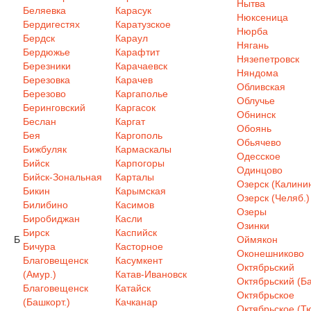
Нытва
Беляевка
Карасук
Нюксеница
Бердигестях
Каратузское
Нюрба
Бердск
Караул
Нягань
Бердюжье
Карафтит
Нязепетровск
Березники
Карачаевск
Няндома
Березовка
Карачев
Обливская
Березово
Каргаполье
Облучье
Беринговский
Каргасок
Обнинск
Беслан
Каргат
Обоянь
Бея
Каргополь
Обьячево
Бижбуляк
Кармаскалы
Одесское
Бийск
Карпогоры
Одинцово
Бийск-Зональная
Карталы
Озерск (Калинин
Бикин
Карымская
Озерск (Челяб.)
Билибино
Касимов
Озеры
Биробиджан
Касли
Озинки
Бирск
Каспийск
Б
Оймякон
Бичура
Касторное
Оконешниково
Благовещенск
Касумкент
Октябрьский
(Амур.)
Катав-Ивановск
Октябрьский (Ба
Благовещенск
Катайск
Октябрьское
(Башкорт.)
Качканар
Октябрьское (Т