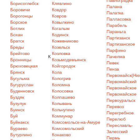
Павлоградка
Борисоглебск
Клявлино
Палана
Боровичи
Ковдор
Палатка
Борогонцы
Ковров
Палласовка
Борское
Ковылкино
Парабель
Ботлих
Когалым
Параньга
Бохан
Кодинск
Партизанск
Братск
Кожевниково
Партизанское
Бреды
Козельск
Парфино
Брейтово
Козловка
К
Пачелма
Бронницы
Козьмодемьянск
Певек
Брюховецкая
Койгородок
Пенза
Брянск
Кола
Первомайск(Ниж
Бугульма
Кологрив
Первомайский
Бугуруслан
Коломна
Первомайское
Буденновск
Колосовка
Первомайское
Буздяк
Колпашево
Первоуральск
Бузулук
Колывань
Перевоз
Буинск
Кольчугино
Перегребное
Буй
Коммунар
Перелюб
Буйнакск
Комсомольск-на-Амуре
Переславль-
Бураево
Комсомольский
Залесский
Бутурлино
Конаково
Пермь