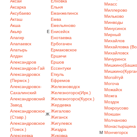
Аксай
Елховка
Миасс
Аксарка
Ельня
Миллерово
Аксубаево
Еманжелинск
Мильково
Акташ
Емва
Минводы
Акша
Емельяново
Минусинск
Акьяр
Е
Енисейск
Мирный
Алагир
Енотаевка
Михайлов
Алапаевск
Ербогачен
Михайловка (Вол
Алатырь
Ермаковское
Михайловск
Алдан
Ершичи
Мичуринск
Александров
Ершов
Мишкино(Башкор
Александров-Гай
Ессентуки
Мишкино(Курган
Александровск
Еткуль
Могойтуй
(Пермск.)
Ефремов
Могоча
Александровск-
Железноводск
Можайск
Сахалинский
Железногорск(Ирк.)
Можга
Александровский
Железногорск(Курск.)
Моздок
Завод
Жердевка
Мокроусово
Александровское
Жигалово
Ж
Мокшан
(Ставр.)
Жиганск
Молчаново
Александровское
Жигулевск
Монастырщина
(Томск.)
Жиздра
М
Мончегорск
Алексеевка
Жуковка