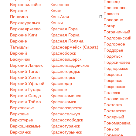
Плесецк
Верхневилюйск
Коченево
Плешаново
Верхнее
Кочки
Плюсса
Пенжино
Кош-Агач
П
Поворино
Верхнеуральск
Кошки
Погар
Верхнеяркеево
Красная Гора
Пограничный
Верхние Киги
Красная Горка
Подгоренский
Верхние
Красная Поляна
Подгорное
Татышлы
Красноармейск (Сарат.)
Поддорье
Верхний
Красноборск
Подольск
Баскунчак
Красновишерск
Подосиновец
Верхний Ландех
Красногвардейское
Подпорожье
Верхний Тагил
Красногородск
Покровка
Верхний Услон
Красногорск
Покровск
Верхний Уфалей
Краснодар
Покровское
Верхняя Гутара
Красное
Полесск
Верхняя Салда
Краснокаменск
Половинное
Верхняя Тойма
Краснокамск
Полтавка
Верховажье
Красноозерское
Полтавская
Верховье
Красноселькуп
Полярный
Верхотурье
Краснослободск
Пономаревка
Верхошижемье
Краснотуранск
Поныри
Верхоянск
Краснотурьинск
Порецкое