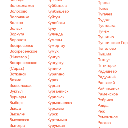
Пряжа
Волоколамск
Куйбышев
Псков
Волосово
Куйбышево
Пугачев
Волочанка
Куйтун
Пудож
Волхов
Кулебаки
Пустошка
Вольск
Кулу
Пучеж
Воркута
Кулунда
Пушкино
Воронеж
Кумены
Пушкинские Го
Воскресенск
Кумертау
Пыталово
Воскресенское
Кумух
Пышма
(Нижегор.)
Кунгур
Пыщуг
Воскресенское
Кунгуртуг
Пятигорск
(Сарат.)
Купино
Радищево
Воткинск
Курагино
Радужный
Вохма
Курах
Раевский
Всеволожск
Курган
Райчихинск
Вуктыл
Курганинск
Раменское
Вурнары
Курильск
Ребриха
Выборг
Курманаевка
Ревда
Выкса
Курсавка
Реж
Выселки
Курск
Ремонтное
Высоковск
Куртамыш
Ржакса
Вытегра
Курумкан