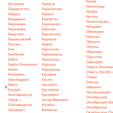
Нытва
Беляевка
Карасук
Нюксеница
Бердигестях
Каратузское
Нюрба
Бердск
Караул
Нягань
Бердюжье
Карафтит
Нязепетровск
Березники
Карачаевск
Няндома
Березовка
Карачев
Обливская
Березово
Каргаполье
Облучье
Беринговский
Каргасок
Обнинск
Беслан
Каргат
Обоянь
Бея
Каргополь
Обьячево
Бижбуляк
Кармаскалы
Одесское
Бийск
Карпогоры
Одинцово
Бийск-Зональная
Карталы
Озерск (Калинин
Бикин
Карымская
Озерск (Челяб.)
Билибино
Касимов
Озеры
Биробиджан
Касли
Озинки
Бирск
Каспийск
Б
Оймякон
Бичура
Касторное
Оконешниково
Благовещенск
Касумкент
Октябрьский
(Амур.)
Катав-Ивановск
Октябрьский (Ба
Благовещенск
Катайск
Октябрьское
(Башкорт.)
Качканар
Октябрьское (Т