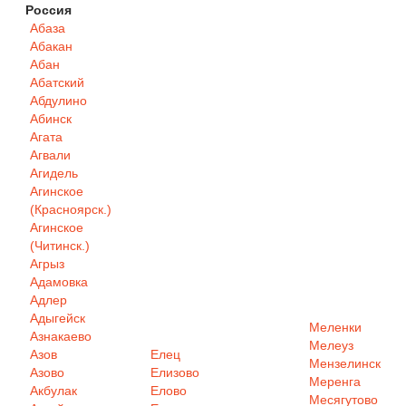
Россия
Абаза
Абакан
Абан
Абатский
Абдулино
Абинск
Агата
Агвали
Агидель
Агинское
(Красноярск.)
Агинское
(Читинск.)
Агрыз
Адамовка
Адлер
Адыгейск
Меленки
Азнакаево
Мелеуз
Азов
Елец
Мензелинск
Азово
Елизово
Меренга
Акбулак
Елово
Месягутово