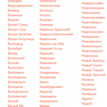
Баяндай
Калининск
Новороссийск
Беднодемьянск
Калининская
Новоселицкое
Бежецк
Калтасы
Новоселово
Безенчук
Калуга
Новосергиевка
Беково
Калязин
Новосибирск
Белая Глина
Каменка
Новосиль
Белая Гора
Каменск-Уральский
Новоспасское
Белая Калитва
Каменск-Шахтинский
Новоузенск
Белая Холуница
Каменское
Новоуральск
Белгород
Камень-на-Оби
Новохоперск
Белебей
Камское Устье
Новочеркасск
Белев
Камызяк
Новочунка
Белинский
Камышин
Новые Бурасы
Белово
Камышлов
Новый Оскол
Белогорск
Канаш
Новый Торьял
Белозерск
Кандалакша
Новый Уренгой
Белокуриха
Каневская
Ногинск
Беломорск
Канск
Нолинск
Белорецк
Карабудахкент
Норильск
Белореченск
Карагай
Ноябрьск
Белоярский
Караидель
Нурлат
Белый
Каракулино
Ныроб
Белый Яр
Карам