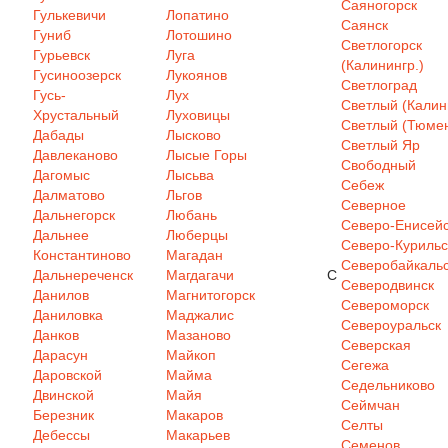
Саяногорск
Гулькевичи
Лопатино
Саянск
Гуниб
Лотошино
Светлогорск
Гурьевск
Луга
(Калинингр.)
Гусиноозерск
Лукоянов
Светлоград
Гусь-
Лух
Светлый (Калин
Хрустальный
Луховицы
Светлый (Тюмен
Дабады
Лысково
Светлый Яр
Давлеканово
Лысые Горы
Свободный
Дагомыс
Лысьва
Себеж
Далматово
Льгов
Северное
Дальнегорск
Любань
Северо-Енисей
Дальнее
Люберцы
Северо-Курильс
Константиново
Магадан
Северобайкаль
Дальнереченск
Магдагачи
С
Северодвинск
Данилов
Магнитогорск
Североморск
Даниловка
Маджалис
Североуральск
Данков
Мазаново
Северская
Дарасун
Майкоп
Сегежа
Даровской
Майма
Седельниково
Двинской
Майя
Сеймчан
Березник
Макаров
Селты
Дебессы
Макарьев
Семенов