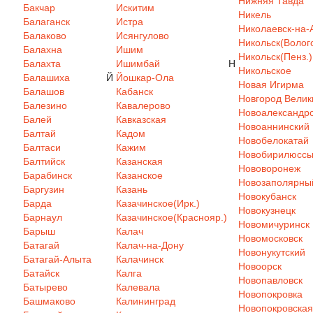
Нижняя Тавда
Бакчар
Искитим
Никель
Балаганск
Истра
Николаевск-на-
Балаково
Исянгулово
Никольск(Волого
Балахна
Ишим
Никольск(Пенз.)
Балахта
Ишимбай
Н
Никольское
Балашиха
Й
Йошкар-Ола
Новая Игирма
Балашов
Кабанск
Новгород Велик
Балезино
Кавалерово
Новоалександр
Балей
Кавказская
Новоаннинский
Балтай
Кадом
Новобелокатай
Балтаси
Кажим
Новобирилюсс
Балтийск
Казанская
Нововоронеж
Барабинск
Казанское
Новозаполярны
Баргузин
Казань
Новокубанск
Барда
Казачинское(Ирк.)
Новокузнецк
Барнаул
Казачинское(Краснояр.)
Новомичуринск
Барыш
Калач
Новомосковск
Батагай
Калач-на-Дону
Новонукутский
Батагай-Алыта
Калачинск
Новоорск
Батайск
Калга
Новопавловск
Батырево
Калевала
Новопокровка
Башмаково
Калининград
Новопокровская