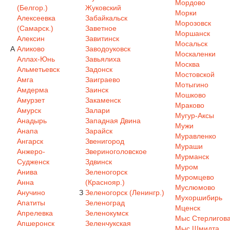
Мордово
(Белгор.)
Жуковский
Морки
Алексеевка
Забайкальск
Морозовск
(Самарск.)
Заветное
Моршанск
Алексин
Завитинск
Мосальск
А
Аликово
Заводоуковск
Москаленки
Аллах-Юнь
Завьялиха
Москва
Альметьевск
Задонск
Мостовской
Амга
Заиграево
Мотыгино
Амдерма
Заинск
Мошково
Амурзет
Закаменск
Мраково
Амурск
Залари
Мугур-Аксы
Анадырь
Западная Двина
Мужи
Анапа
Зарайск
Муравленко
Ангарск
Звенигород
Мураши
Анжеро-
Звериноголовское
Мурманск
Судженск
Здвинск
Муром
Анива
Зеленогорск
Муромцево
Анна
(Краснояр.)
Муслюмово
Анучино
З
Зеленогорск (Ленингр.)
Мухоршибирь
Апатиты
Зеленоград
Мценск
Апрелевка
Зеленокумск
Мыс Стерлигов
Апшеронск
Зеленчукская
Мыс Шмидта