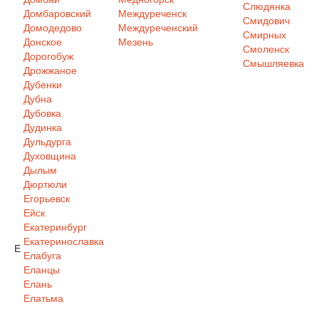
Слюдянка
Домбаровский
Междуреченск
Смидович
Домодедово
Междуреченский
Смирных
Донское
Мезень
Смоленск
Дорогобуж
Смышляевка
Дрожжаное
Дубенки
Дубна
Дубовка
Дудинка
Дульдурга
Духовщина
Дылым
Дюртюли
Егорьевск
Ейск
Екатеринбург
Екатеринославка
Е
Елабуга
Еланцы
Елань
Елатьма