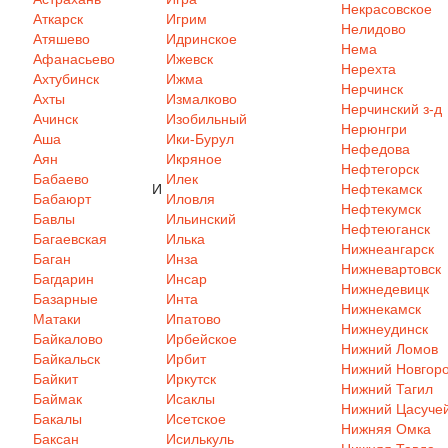
Некрасовское
Аткарск
Игрим
Нелидово
Атяшево
Идринское
Нема
Афанасьево
Ижевск
Нерехта
Ахтубинск
Ижма
Нерчинск
Ахты
Измалково
Нерчинский з-д
Ачинск
Изобильный
Нерюнгри
Аша
Ики-Бурул
Нефедова
Аян
Икряное
Нефтегорск
Бабаево
Илек
И
Нефтекамск
Бабаюрт
Иловля
Нефтекумск
Бавлы
Ильинский
Нефтеюганск
Багаевская
Илька
Нижнеангарск
Баган
Инза
Нижневартовск
Багдарин
Инсар
Нижнедевицк
Базарные
Инта
Нижнекамск
Матаки
Ипатово
Нижнеудинск
Байкалово
Ирбейское
Нижний Ломов
Байкальск
Ирбит
Нижний Новгор
Байкит
Иркутск
Нижний Тагил
Баймак
Исаклы
Нижний Цасуче
Бакалы
Исетское
Нижняя Омка
Баксан
Исилькуль