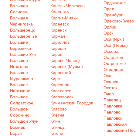
Ордынское
Большая
Кинель-Черкассы
Орел
Соснова
Кинешма
Оренбург
Большая
Киргиз-Мияки
Орехово-Зуево
Черниговка
Киреевск
Орлик
Большерецк
Киренск
Орск
Большеречье
Киржач
Оса (Ирк.)
Большие
Кириллов
Оса (Перм.)
Березники
Кириши
Оссора
Большие Уки
Киров
Осташков
Большое
Кирово-Чепецк
Острогожск
Игнатово
Кировск (Мурм.)
Отрадная
Большое
Кировский
Оха
Мурашкино
Кирс
Оханск
Большое
Кирсанов
Охотск
Нагаткино
Киселевск
Очер
Большое
Кисловодск
Павелец
Солдатское
Кичменгский Городок
Павловка
Большое
Киясово
Павлово
Сорокино
Клетня
Павловск
Большой Улуй
Клин
Павловская
Бомнак
Клинцы
Павловский Пос
Борзя
Ключи