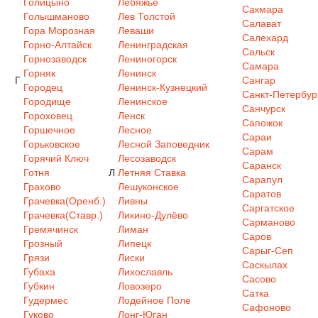
Голицыно
Лебяжье
Сакмара
Голышманово
Лев Толстой
Салават
Гора Морозная
Леваши
Салехард
Горно-Алтайск
Ленинградская
Сальск
Горнозаводск
Лениногорск
Самара
Горняк
Ленинск
Г
Сангар
Городец
Ленинск-Кузнецкий
Санкт-Петербур
Городище
Ленинское
Санчурск
Гороховец
Ленск
Сапожок
Горшечное
Лесное
Сараи
Горьковское
Лесной Заповедник
Сарам
Горячий Ключ
Лесозаводск
Саранск
Готня
Л
Летняя Ставка
Сарапул
Грахово
Лешуконское
Саратов
Грачевка(Оренб.)
Ливны
Саргатское
Грачевка(Ставр.)
Ликино-Дулёво
Сарманово
Гремячинск
Лиман
Саров
Грозный
Липецк
Сарыг-Сеп
Грязи
Лиски
Саскылах
Губаха
Лихославль
Сасово
Губкин
Ловозеро
Сатка
Гудермес
Лодейное Поле
Сафоново
Гуково
Лонг-Юган