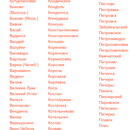
Бутурлиновка
Кондинское
Пестово
Быково
Кондоль
Пестравка
(Волгогр.)
Кондопога
Петровск
Быково (Моск.)
Конкудера
Петровск-
Вавож
Коноша
Забайкальский
Вагай
Константиновка
Петровское
Вадинск
Константиновск
Петрозаводск
Валдай
Копьево
Петропавловка
Валуйки
Коренево
Петропавловск-
Ванавара
Кореновск
Камчатский
Варгаши
Кормиловка
Петухово
Варна (Челяб.)
Королев
Петушки
Варнавино
Короча
Печенга
Ведено
Корсаков
Печора
Велиж
Коряжма
Печоры
Великие Луки
Коса
Пинега
Великий Устюг
Кослан
Пионерский
Вельск
Костомукша
Пировское
Венгерово
Кострома
Пителино
Вендинга
Котельниково
Питерка
Венев
Котельнич
Плавск
Верещагино
Котлас
Плес
Верх-Чебула
Кочево