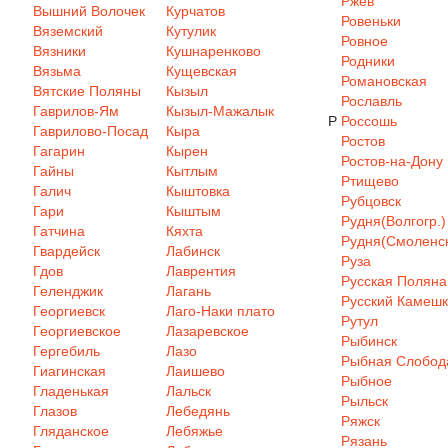
Ржев
Вышний Волочек
Курчатов
Ровеньки
Вяземский
Кутулик
Ровное
Вязники
Кушнаренково
Родники
Вязьма
Кущевская
Романовская
Вятские Поляны
Кызыл
Рославль
Гаврилов-Ям
Кызыл-Мажалык
Р
Россошь
Гаврилово-Посад
Кыра
Ростов
Гагарин
Кырен
Ростов-на-Дону
Гайны
Кытлым
Ртищево
Галич
Кыштовка
Рубцовск
Гари
Кыштым
Рудня(Волгогр.)
Гатчина
Кяхта
Рудня(Смоленск
Гвардейск
Лабинск
Руза
Гдов
Лаврентия
Русская Поляна
Геленджик
Лагань
Русский Камеш
Георгиевск
Лаго-Наки плато
Рутул
Георгиевское
Лазаревское
Рыбинск
Гергебиль
Лазо
Рыбная Слобод
Гиагинская
Лаишево
Рыбное
Гладенькая
Лальск
Рыльск
Глазов
Лебедянь
Ряжск
Гляданское
Лебяжье
Рязань