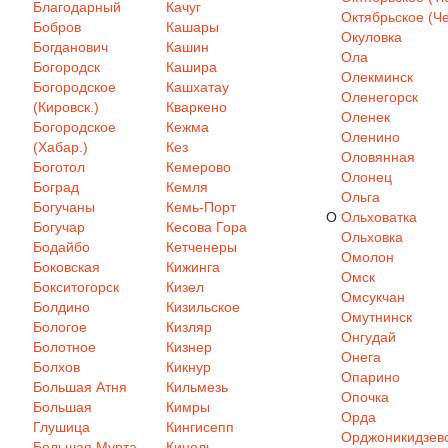
Благодарный
Качуг
Октябрьское (Че
Бобров
Кашары
Окуловка
Богданович
Кашин
Ола
Богородск
Кашира
Олекминск
Богородское
Кашхатау
Оленегорск
(Кировск.)
Кваркено
Оленек
Богородское
Кежма
Оленино
(Хабар.)
Кез
Оловянная
Боготол
Кемерово
Олонец
Боград
Кемля
Ольга
Богучаны
Кемь-Порт
О
Ольховатка
Богучар
Кесова Гора
Ольховка
Бодайбо
Кетченеры
Омолон
Боковская
Кижинга
Омск
Бокситогорск
Кизел
Омсукчан
Болдино
Кизильское
Омутнинск
Бологое
Кизляр
Онгудай
Болотное
Кизнер
Онега
Болхов
Кикнур
Опарино
Большая Атня
Кильмезь
Опочка
Большая
Кимры
Орда
Глушица
Кингисепп
Орджоникидзев
Большая Мурта
Кинель