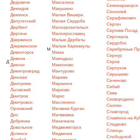
Дедовичи
Максатиха
Семикаракорск
Демидов
Макушино
Сенгилей
Демянск
Малая Вишера
Серафимович
Депутатский
Малая Сердоба
Сергач
Дербент
Малоархангельск
Сергиев Посад
Дергачи
Малоярославец
Сергокала
Дзержинск
Малые Дербеты
Сердобск
Дзержинское
Малые Кармакулы
М
Серебряные Пр
Дивногорск
Мама
Сернур
Дивное
Мамадыш
Д
Серов
Диксон
Мамоново
Серпухов
Димитровград
Мантурово
Серышево
Динская
Марево
Сеченово
Дмитриев-
Мариинск
Сибай
Льговский
Марково
Сива
Дмитров
Маркс
Сковородино
Дмитровск-
Маслянино
Скопин
Орловский
Матвеев Курган
Славгород
Дно
Матвеевка
Славянск-на-Ку
Добрянка
Махачкала
Сладково
Довольное
Медвежегорск
Сланцы
Долинск
Медвенка
Слободской
Домбай
Медногорск