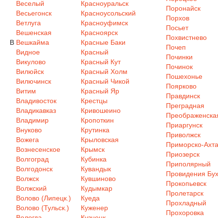
Веселый
Красноуральск
Поронайск
Весьегонск
Красноусольский
Порхов
Ветлуга
Красноуфимск
Посьет
Вешенская
Красноярск
Похвистнево
В
Вешкайма
Красные Баки
Почеп
Видное
Красный
Починки
Викулово
Красный Кут
Починок
Вилюйск
Красный Холм
Пошехонье
Вилючинск
Красный Чикой
Поярково
Витим
Красный Яр
Правдинск
Владивосток
Крестцы
Преградная
Владикавказ
Кривошеино
Преображенска
Владимир
Кропоткин
Приаргунск
Внуково
Крутинка
Приволжск
Вожега
Крыловская
Приморско-Ахта
Вознесенское
Крымск
Приозерск
Волгоград
Кубинка
Приполярный
Волгодонск
Кувандык
Провидения Бух
Волжск
Кувшиново
Прокопьевск
Волжский
Кудымкар
Пролетарск
Волово (Липецк.)
Куеда
Прохладный
Волово (Тульск.)
Куженер
Прохоровка
Вологда
Кузнецк