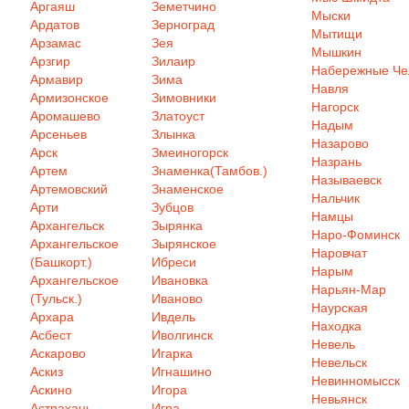
Аргаяш
Земетчино
Мыски
Ардатов
Зерноград
Мытищи
Арзамас
Зея
Мышкин
Арзгир
Зилаир
Набережные Ч
Армавир
Зима
Навля
Армизонское
Зимовники
Нагорск
Аромашево
Златоуст
Надым
Арсеньев
Злынка
Назарово
Арск
Змеиногорск
Назрань
Артем
Знаменка(Тамбов.)
Называевск
Артемовский
Знаменское
Нальчик
Арти
Зубцов
Намцы
Архангельск
Зырянка
Наро-Фоминск
Архангельское
Зырянское
Наровчат
(Башкорт.)
Ибреси
Нарым
Архангельское
Ивановка
Нарьян-Мар
(Тульск.)
Иваново
Наурская
Архара
Ивдель
Находка
Асбест
Иволгинск
Невель
Аскарово
Игарка
Невельск
Аскиз
Игнашино
Невинномысск
Аскино
Игора
Невьянск
Астрахань
Игра