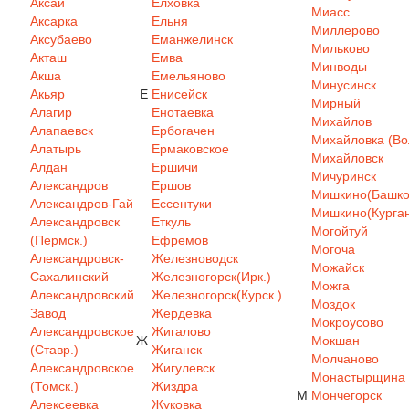
Аксай
Елховка
Миасс
Аксарка
Ельня
Миллерово
Аксубаево
Еманжелинск
Мильково
Акташ
Емва
Минводы
Акша
Емельяново
Минусинск
Акьяр
Е
Енисейск
Мирный
Алагир
Енотаевка
Михайлов
Алапаевск
Ербогачен
Михайловка (Вол
Алатырь
Ермаковское
Михайловск
Алдан
Ершичи
Мичуринск
Александров
Ершов
Мишкино(Башкор
Александров-Гай
Ессентуки
Мишкино(Курган
Александровск
Еткуль
Могойтуй
(Пермск.)
Ефремов
Могоча
Александровск-
Железноводск
Можайск
Сахалинский
Железногорск(Ирк.)
Можга
Александровский
Железногорск(Курск.)
Моздок
Завод
Жердевка
Мокроусово
Александровское
Жигалово
Ж
Мокшан
(Ставр.)
Жиганск
Молчаново
Александровское
Жигулевск
Монастырщина
(Томск.)
Жиздра
М
Мончегорск
Алексеевка
Жуковка