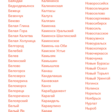
Баяндай
Калининск
Новороссийск
Беднодемьянск
Калининская
Новоселицкое
Бежецк
Калтасы
Новоселово
Безенчук
Калуга
Новосергиевка
Беково
Калязин
Новосибирск
Белая Глина
Каменка
Новосиль
Белая Гора
Каменск-Уральский
Новоспасское
Белая Калитва
Каменск-Шахтинский
Новоузенск
Белая Холуница
Каменское
Новоуральск
Белгород
Камень-на-Оби
Новохоперск
Белебей
Камское Устье
Новочеркасск
Белев
Камызяк
Новочунка
Белинский
Камышин
Новые Бурасы
Белово
Камышлов
Новый Оскол
Белогорск
Канаш
Новый Торьял
Белозерск
Кандалакша
Новый Уренгой
Белокуриха
Каневская
Ногинск
Беломорск
Канск
Нолинск
Белорецк
Карабудахкент
Норильск
Белореченск
Карагай
Ноябрьск
Белоярский
Караидель
Нурлат
Белый
Каракулино
Ныроб
Белый Яр
Карам