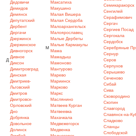
Дедовичи
Максатиха
Семикаракорск
Демидов
Макушино
Сенгилей
Демянск
Малая Вишера
Серафимович
Депутатский
Малая Сердоба
Сергач
Дербент
Малоархангельск
Сергиев Посад
Дергачи
Малоярославец
Сергокала
Дзержинск
Малые Дербеты
Сердобск
Дзержинское
Малые Кармакулы
М
Серебряные Пр
Дивногорск
Мама
Сернур
Дивное
Мамадыш
Д
Серов
Диксон
Мамоново
Серпухов
Димитровград
Мантурово
Серышево
Динская
Марево
Сеченово
Дмитриев-
Мариинск
Сибай
Льговский
Марково
Сива
Дмитров
Маркс
Сковородино
Дмитровск-
Маслянино
Скопин
Орловский
Матвеев Курган
Славгород
Дно
Матвеевка
Славянск-на-Ку
Добрянка
Махачкала
Сладково
Довольное
Медвежегорск
Сланцы
Долинск
Медвенка
Слободской
Домбай
Медногорск