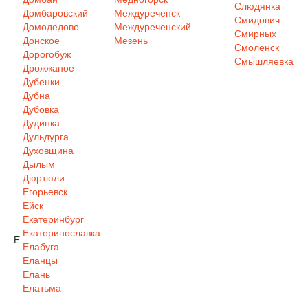
Слюдянка
Домбаровский
Междуреченск
Смидович
Домодедово
Междуреченский
Смирных
Донское
Мезень
Смоленск
Дорогобуж
Смышляевка
Дрожжаное
Дубенки
Дубна
Дубовка
Дудинка
Дульдурга
Духовщина
Дылым
Дюртюли
Егорьевск
Ейск
Екатеринбург
Екатеринославка
Е
Елабуга
Еланцы
Елань
Елатьма