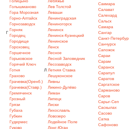
Голицыно
Лебяжье
Сакмара
Голышманово
Лев Толстой
Салават
Гора Морозная
Леваши
Салехард
Горно-Алтайск
Ленинградская
Сальск
Горнозаводск
Лениногорск
Самара
Горняк
Ленинск
Г
Сангар
Городец
Ленинск-Кузнецкий
Санкт-Петербур
Городище
Ленинское
Санчурск
Гороховец
Ленск
Сапожок
Горшечное
Лесное
Сараи
Горьковское
Лесной Заповедник
Сарам
Горячий Ключ
Лесозаводск
Саранск
Готня
Л
Летняя Ставка
Сарапул
Грахово
Лешуконское
Саратов
Грачевка(Оренб.)
Ливны
Саргатское
Грачевка(Ставр.)
Ликино-Дулёво
Сарманово
Гремячинск
Лиман
Саров
Грозный
Липецк
Сарыг-Сеп
Грязи
Лиски
Саскылах
Губаха
Лихославль
Сасово
Губкин
Ловозеро
Сатка
Гудермес
Лодейное Поле
Сафоново
Гуково
Лонг-Юган