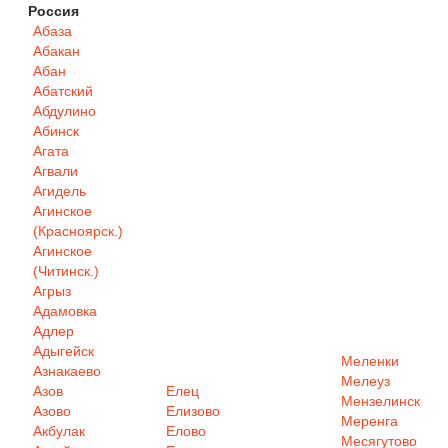
Россия
Абаза
Абакан
Абан
Абатский
Абдулино
Абинск
Агата
Агвали
Агидель
Агинское
(Красноярск.)
Агинское
(Читинск.)
Агрыз
Адамовка
Адлер
Адыгейск
Меленки
Азнакаево
Мелеуз
Азов
Елец
Мензелинск
Азово
Елизово
Меренга
Акбулак
Елово
Месягутово