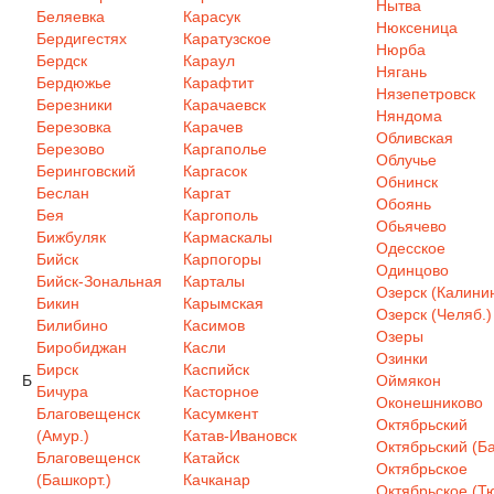
Нытва
Беляевка
Карасук
Нюксеница
Бердигестях
Каратузское
Нюрба
Бердск
Караул
Нягань
Бердюжье
Карафтит
Нязепетровск
Березники
Карачаевск
Няндома
Березовка
Карачев
Обливская
Березово
Каргаполье
Облучье
Беринговский
Каргасок
Обнинск
Беслан
Каргат
Обоянь
Бея
Каргополь
Обьячево
Бижбуляк
Кармаскалы
Одесское
Бийск
Карпогоры
Одинцово
Бийск-Зональная
Карталы
Озерск (Калинин
Бикин
Карымская
Озерск (Челяб.)
Билибино
Касимов
Озеры
Биробиджан
Касли
Озинки
Бирск
Каспийск
Б
Оймякон
Бичура
Касторное
Оконешниково
Благовещенск
Касумкент
Октябрьский
(Амур.)
Катав-Ивановск
Октябрьский (Ба
Благовещенск
Катайск
Октябрьское
(Башкорт.)
Качканар
Октябрьское (Т