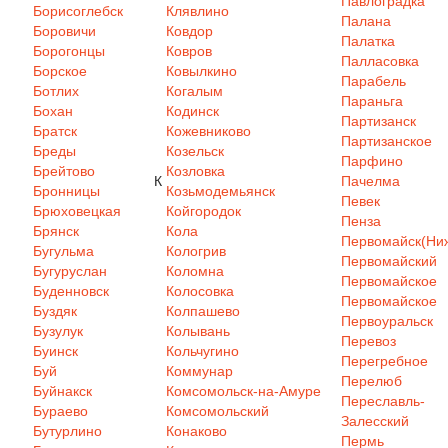
Павлоградка
Борисоглебск
Клявлино
Палана
Боровичи
Ковдор
Палатка
Борогонцы
Ковров
Палласовка
Борское
Ковылкино
Парабель
Ботлих
Когалым
Параньга
Бохан
Кодинск
Партизанск
Братск
Кожевниково
Партизанское
Бреды
Козельск
Парфино
Брейтово
Козловка
К
Пачелма
Бронницы
Козьмодемьянск
Певек
Брюховецкая
Койгородок
Пенза
Брянск
Кола
Первомайск(Ниж
Бугульма
Кологрив
Первомайский
Бугуруслан
Коломна
Первомайское
Буденновск
Колосовка
Первомайское
Буздяк
Колпашево
Первоуральск
Бузулук
Колывань
Перевоз
Буинск
Кольчугино
Перегребное
Буй
Коммунар
Перелюб
Буйнакск
Комсомольск-на-Амуре
Переславль-
Бураево
Комсомольский
Залесский
Бутурлино
Конаково
Пермь