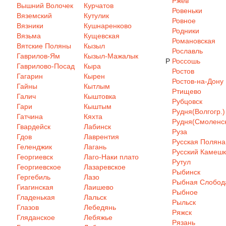
Ржев
Вышний Волочек
Курчатов
Ровеньки
Вяземский
Кутулик
Ровное
Вязники
Кушнаренково
Родники
Вязьма
Кущевская
Романовская
Вятские Поляны
Кызыл
Рославль
Гаврилов-Ям
Кызыл-Мажалык
Р
Россошь
Гаврилово-Посад
Кыра
Ростов
Гагарин
Кырен
Ростов-на-Дону
Гайны
Кытлым
Ртищево
Галич
Кыштовка
Рубцовск
Гари
Кыштым
Рудня(Волгогр.)
Гатчина
Кяхта
Рудня(Смоленск
Гвардейск
Лабинск
Руза
Гдов
Лаврентия
Русская Поляна
Геленджик
Лагань
Русский Камеш
Георгиевск
Лаго-Наки плато
Рутул
Георгиевское
Лазаревское
Рыбинск
Гергебиль
Лазо
Рыбная Слобод
Гиагинская
Лаишево
Рыбное
Гладенькая
Лальск
Рыльск
Глазов
Лебедянь
Ряжск
Гляданское
Лебяжье
Рязань