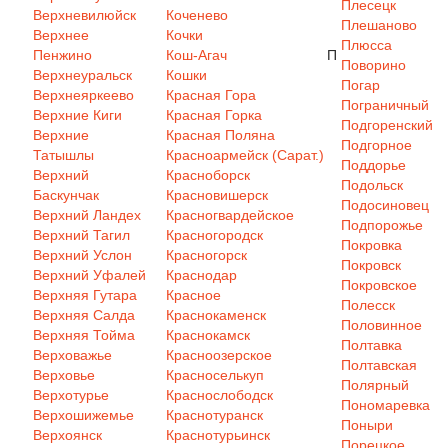
Плесецк
Верхневилюйск
Коченево
Плешаново
Верхнее
Кочки
Плюсса
Пенжино
Кош-Агач
П
Поворино
Верхнеуральск
Кошки
Погар
Верхнеяркеево
Красная Гора
Пограничный
Верхние Киги
Красная Горка
Подгоренский
Верхние
Красная Поляна
Подгорное
Татышлы
Красноармейск (Сарат.)
Поддорье
Верхний
Красноборск
Подольск
Баскунчак
Красновишерск
Подосиновец
Верхний Ландех
Красногвардейское
Подпорожье
Верхний Тагил
Красногородск
Покровка
Верхний Услон
Красногорск
Покровск
Верхний Уфалей
Краснодар
Покровское
Верхняя Гутара
Красное
Полесск
Верхняя Салда
Краснокаменск
Половинное
Верхняя Тойма
Краснокамск
Полтавка
Верховажье
Красноозерское
Полтавская
Верховье
Красноселькуп
Полярный
Верхотурье
Краснослободск
Пономаревка
Верхошижемье
Краснотуранск
Поныри
Верхоянск
Краснотурьинск
Порецкое