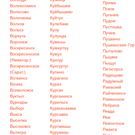
Пряжа
Волоколамск
Куйбышев
Псков
Волосово
Куйбышево
Пугачев
Волочанка
Куйтун
Пудож
Волхов
Кулебаки
Пустошка
Вольск
Кулу
Пучеж
Воркута
Кулунда
Пушкино
Воронеж
Кумены
Пушкинские Го
Воскресенск
Кумертау
Пыталово
Воскресенское
Кумух
Пышма
(Нижегор.)
Кунгур
Пыщуг
Воскресенское
Кунгуртуг
Пятигорск
(Сарат.)
Купино
Радищево
Воткинск
Курагино
Радужный
Вохма
Курах
Раевский
Всеволожск
Курган
Райчихинск
Вуктыл
Курганинск
Раменское
Вурнары
Курильск
Ребриха
Выборг
Курманаевка
Ревда
Выкса
Курсавка
Реж
Выселки
Курск
Ремонтное
Высоковск
Куртамыш
Ржакса
Вытегра
Курумкан