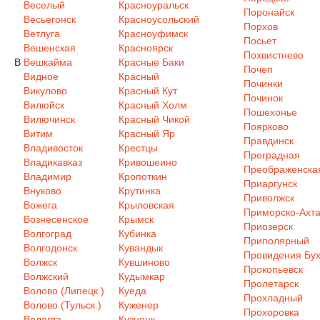
Веселый
Красноуральск
Поронайск
Весьегонск
Красноусольский
Порхов
Ветлуга
Красноуфимск
Посьет
Вешенская
Красноярск
Похвистнево
В
Вешкайма
Красные Баки
Почеп
Видное
Красный
Починки
Викулово
Красный Кут
Починок
Вилюйск
Красный Холм
Пошехонье
Вилючинск
Красный Чикой
Поярково
Витим
Красный Яр
Правдинск
Владивосток
Крестцы
Преградная
Владикавказ
Кривошеино
Преображенска
Владимир
Кропоткин
Приаргунск
Внуково
Крутинка
Приволжск
Вожега
Крыловская
Приморско-Ахта
Вознесенское
Крымск
Приозерск
Волгоград
Кубинка
Приполярный
Волгодонск
Кувандык
Провидения Бух
Волжск
Кувшиново
Прокопьевск
Волжский
Кудымкар
Пролетарск
Волово (Липецк.)
Куеда
Прохладный
Волово (Тульск.)
Куженер
Прохоровка
Вологда
Кузнецк