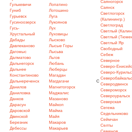
Саяногорск
Гулькевичи
Лопатино
Саянск
Гуниб
Лотошино
Светлогорск
Гурьевск
Луга
(Калинингр.)
Гусиноозерск
Лукоянов
Светлоград
Гусь-
Лух
Светлый (Калин
Хрустальный
Луховицы
Светлый (Тюмен
Дабады
Лысково
Светлый Яр
Давлеканово
Лысые Горы
Свободный
Дагомыс
Лысьва
Себеж
Далматово
Льгов
Северное
Дальнегорск
Любань
Северо-Енисей
Дальнее
Люберцы
Северо-Курильс
Константиново
Магадан
Северобайкаль
Дальнереченск
Магдагачи
С
Северодвинск
Данилов
Магнитогорск
Североморск
Даниловка
Маджалис
Североуральск
Данков
Мазаново
Северская
Дарасун
Майкоп
Сегежа
Даровской
Майма
Седельниково
Двинской
Майя
Сеймчан
Березник
Макаров
Селты
Дебессы
Макарьев
Семенов