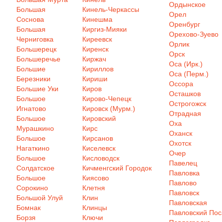
Ордынское
Большая
Кинель-Черкассы
Орел
Соснова
Кинешма
Оренбург
Большая
Киргиз-Мияки
Орехово-Зуево
Черниговка
Киреевск
Орлик
Большерецк
Киренск
Орск
Большеречье
Киржач
Оса (Ирк.)
Большие
Кириллов
Оса (Перм.)
Березники
Кириши
Оссора
Большие Уки
Киров
Осташков
Большое
Кирово-Чепецк
Острогожск
Игнатово
Кировск (Мурм.)
Отрадная
Большое
Кировский
Оха
Мурашкино
Кирс
Оханск
Большое
Кирсанов
Охотск
Нагаткино
Киселевск
Очер
Большое
Кисловодск
Павелец
Солдатское
Кичменгский Городок
Павловка
Большое
Киясово
Павлово
Сорокино
Клетня
Павловск
Большой Улуй
Клин
Павловская
Бомнак
Клинцы
Павловский Пос
Борзя
Ключи