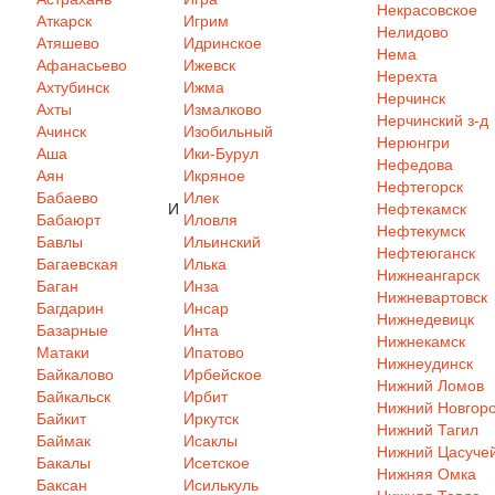
Некрасовское
Аткарск
Игрим
Нелидово
Атяшево
Идринское
Нема
Афанасьево
Ижевск
Нерехта
Ахтубинск
Ижма
Нерчинск
Ахты
Измалково
Нерчинский з-д
Ачинск
Изобильный
Нерюнгри
Аша
Ики-Бурул
Нефедова
Аян
Икряное
Нефтегорск
Бабаево
Илек
И
Нефтекамск
Бабаюрт
Иловля
Нефтекумск
Бавлы
Ильинский
Нефтеюганск
Багаевская
Илька
Нижнеангарск
Баган
Инза
Нижневартовск
Багдарин
Инсар
Нижнедевицк
Базарные
Инта
Нижнекамск
Матаки
Ипатово
Нижнеудинск
Байкалово
Ирбейское
Нижний Ломов
Байкальск
Ирбит
Нижний Новгор
Байкит
Иркутск
Нижний Тагил
Баймак
Исаклы
Нижний Цасуче
Бакалы
Исетское
Нижняя Омка
Баксан
Исилькуль