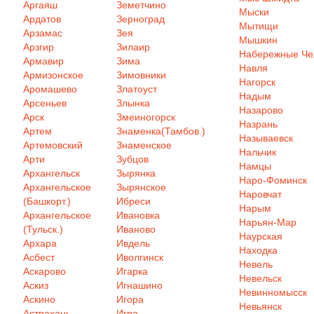
Аргаяш
Земетчино
Мыски
Ардатов
Зерноград
Мытищи
Арзамас
Зея
Мышкин
Арзгир
Зилаир
Набережные Ч
Армавир
Зима
Навля
Армизонское
Зимовники
Нагорск
Аромашево
Златоуст
Надым
Арсеньев
Злынка
Назарово
Арск
Змеиногорск
Назрань
Артем
Знаменка(Тамбов.)
Называевск
Артемовский
Знаменское
Нальчик
Арти
Зубцов
Намцы
Архангельск
Зырянка
Наро-Фоминск
Архангельское
Зырянское
Наровчат
(Башкорт.)
Ибреси
Нарым
Архангельское
Ивановка
Нарьян-Мар
(Тульск.)
Иваново
Наурская
Архара
Ивдель
Находка
Асбест
Иволгинск
Невель
Аскарово
Игарка
Невельск
Аскиз
Игнашино
Невинномысск
Аскино
Игора
Невьянск
Астрахань
Игра