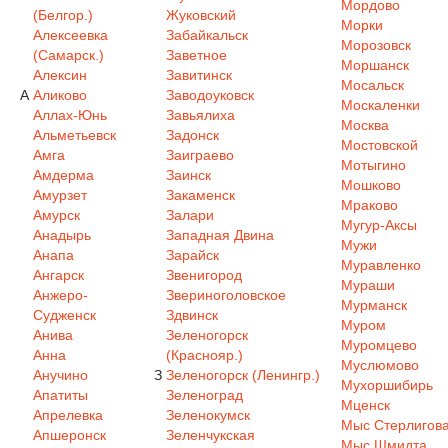
Мордово
(Белгор.)
Жуковский
Морки
Алексеевка
Забайкальск
Морозовск
(Самарск.)
Заветное
Моршанск
Алексин
Завитинск
Мосальск
А
Аликово
Заводоуковск
Москаленки
Аллах-Юнь
Завьялиха
Москва
Альметьевск
Задонск
Мостовской
Амга
Заиграево
Мотыгино
Амдерма
Заинск
Мошково
Амурзет
Закаменск
Мраково
Амурск
Залари
Мугур-Аксы
Анадырь
Западная Двина
Мужи
Анапа
Зарайск
Муравленко
Ангарск
Звенигород
Мураши
Анжеро-
Звериноголовское
Мурманск
Судженск
Здвинск
Муром
Анива
Зеленогорск
Муромцево
Анна
(Краснояр.)
Муслюмово
Анучино
З
Зеленогорск (Ленингр.)
Мухоршибирь
Апатиты
Зеленоград
Мценск
Апрелевка
Зеленокумск
Мыс Стерлигов
Апшеронск
Зеленчукская
Мыс Шмидта