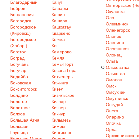
Благодарный
Качуг
Октябрьское (Че
Бобров
Кашары
Окуловка
Богданович
Кашин
Ола
Богородск
Кашира
Олекминск
Богородское
Кашхатау
Оленегорск
(Кировск.)
Кваркено
Оленек
Богородское
Кежма
Оленино
(Хабар.)
Кез
Оловянная
Боготол
Кемерово
Олонец
Боград
Кемля
Ольга
Богучаны
Кемь-Порт
О
Ольховатка
Богучар
Кесова Гора
Ольховка
Бодайбо
Кетченеры
Омолон
Боковская
Кижинга
Омск
Бокситогорск
Кизел
Омсукчан
Болдино
Кизильское
Омутнинск
Бологое
Кизляр
Онгудай
Болотное
Кизнер
Онега
Болхов
Кикнур
Опарино
Большая Атня
Кильмезь
Опочка
Большая
Кимры
Орда
Глушица
Кингисепп
Орджоникидзев
Большая Мурта
Кинель