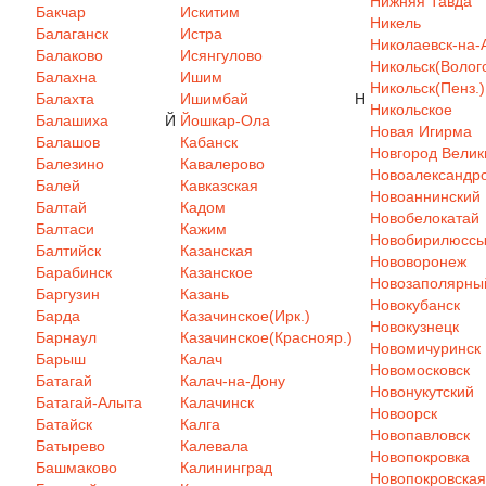
Нижняя Тавда
Бакчар
Искитим
Никель
Балаганск
Истра
Николаевск-на-
Балаково
Исянгулово
Никольск(Волого
Балахна
Ишим
Никольск(Пенз.)
Балахта
Ишимбай
Н
Никольское
Балашиха
Й
Йошкар-Ола
Новая Игирма
Балашов
Кабанск
Новгород Велик
Балезино
Кавалерово
Новоалександр
Балей
Кавказская
Новоаннинский
Балтай
Кадом
Новобелокатай
Балтаси
Кажим
Новобирилюсс
Балтийск
Казанская
Нововоронеж
Барабинск
Казанское
Новозаполярны
Баргузин
Казань
Новокубанск
Барда
Казачинское(Ирк.)
Новокузнецк
Барнаул
Казачинское(Краснояр.)
Новомичуринск
Барыш
Калач
Новомосковск
Батагай
Калач-на-Дону
Новонукутский
Батагай-Алыта
Калачинск
Новоорск
Батайск
Калга
Новопавловск
Батырево
Калевала
Новопокровка
Башмаково
Калининград
Новопокровская