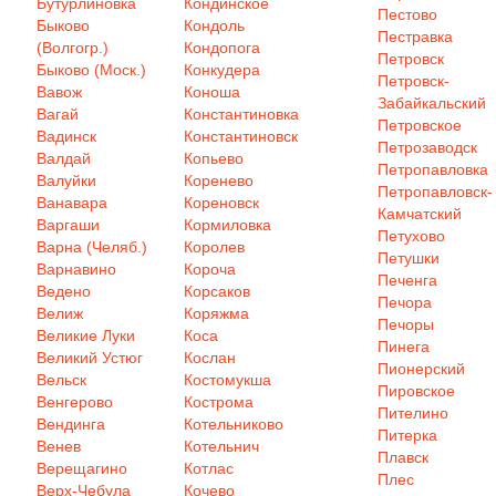
Бутурлиновка
Кондинское
Пестово
Быково
Кондоль
Пестравка
(Волгогр.)
Кондопога
Петровск
Быково (Моск.)
Конкудера
Петровск-
Вавож
Коноша
Забайкальский
Вагай
Константиновка
Петровское
Вадинск
Константиновск
Петрозаводск
Валдай
Копьево
Петропавловка
Валуйки
Коренево
Петропавловск-
Ванавара
Кореновск
Камчатский
Варгаши
Кормиловка
Петухово
Варна (Челяб.)
Королев
Петушки
Варнавино
Короча
Печенга
Ведено
Корсаков
Печора
Велиж
Коряжма
Печоры
Великие Луки
Коса
Пинега
Великий Устюг
Кослан
Пионерский
Вельск
Костомукша
Пировское
Венгерово
Кострома
Пителино
Вендинга
Котельниково
Питерка
Венев
Котельнич
Плавск
Верещагино
Котлас
Плес
Верх-Чебула
Кочево