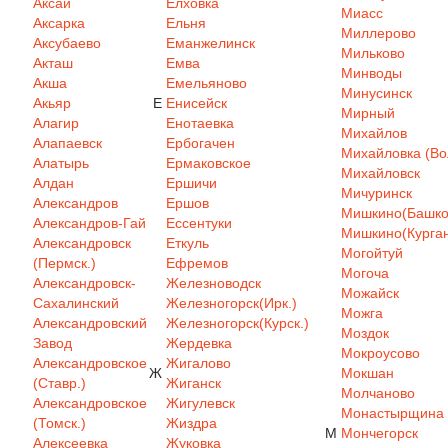
Аксай
Елховка
Миасс
Аксарка
Ельня
Миллерово
Аксубаево
Еманжелинск
Мильково
Акташ
Емва
Минводы
Акша
Емельяново
Минусинск
Акьяр
Е
Енисейск
Мирный
Алагир
Енотаевка
Михайлов
Алапаевск
Ербогачен
Михайловка (Вол
Алатырь
Ермаковское
Михайловск
Алдан
Ершичи
Мичуринск
Александров
Ершов
Мишкино(Башкор
Александров-Гай
Ессентуки
Мишкино(Курган
Александровск
Еткуль
Могойтуй
(Пермск.)
Ефремов
Могоча
Александровск-
Железноводск
Можайск
Сахалинский
Железногорск(Ирк.)
Можга
Александровский
Железногорск(Курск.)
Моздок
Завод
Жердевка
Мокроусово
Александровское
Жигалово
Ж
Мокшан
(Ставр.)
Жиганск
Молчаново
Александровское
Жигулевск
Монастырщина
(Томск.)
Жиздра
М
Мончегорск
Алексеевка
Жуковка