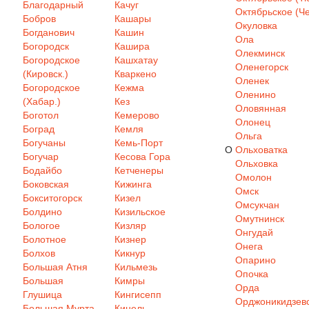
Благодарный
Качуг
Октябрьское (Че
Бобров
Кашары
Окуловка
Богданович
Кашин
Ола
Богородск
Кашира
Олекминск
Богородское
Кашхатау
Оленегорск
(Кировск.)
Кваркено
Оленек
Богородское
Кежма
Оленино
(Хабар.)
Кез
Оловянная
Боготол
Кемерово
Олонец
Боград
Кемля
Ольга
Богучаны
Кемь-Порт
О
Ольховатка
Богучар
Кесова Гора
Ольховка
Бодайбо
Кетченеры
Омолон
Боковская
Кижинга
Омск
Бокситогорск
Кизел
Омсукчан
Болдино
Кизильское
Омутнинск
Бологое
Кизляр
Онгудай
Болотное
Кизнер
Онега
Болхов
Кикнур
Опарино
Большая Атня
Кильмезь
Опочка
Большая
Кимры
Орда
Глушица
Кингисепп
Орджоникидзев
Большая Мурта
Кинель