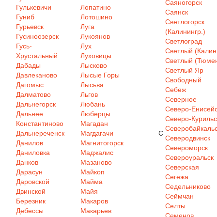
Саяногорск
Гулькевичи
Лопатино
Саянск
Гуниб
Лотошино
Светлогорск
Гурьевск
Луга
(Калинингр.)
Гусиноозерск
Лукоянов
Светлоград
Гусь-
Лух
Светлый (Калин
Хрустальный
Луховицы
Светлый (Тюмен
Дабады
Лысково
Светлый Яр
Давлеканово
Лысые Горы
Свободный
Дагомыс
Лысьва
Себеж
Далматово
Льгов
Северное
Дальнегорск
Любань
Северо-Енисей
Дальнее
Люберцы
Северо-Курильс
Константиново
Магадан
Северобайкаль
Дальнереченск
Магдагачи
С
Северодвинск
Данилов
Магнитогорск
Североморск
Даниловка
Маджалис
Североуральск
Данков
Мазаново
Северская
Дарасун
Майкоп
Сегежа
Даровской
Майма
Седельниково
Двинской
Майя
Сеймчан
Березник
Макаров
Селты
Дебессы
Макарьев
Семенов