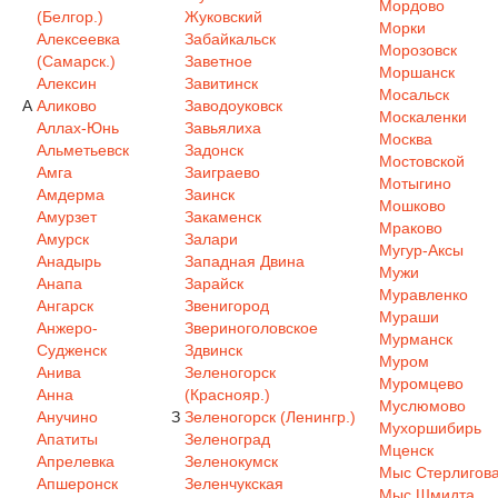
Мордово
(Белгор.)
Жуковский
Морки
Алексеевка
Забайкальск
Морозовск
(Самарск.)
Заветное
Моршанск
Алексин
Завитинск
Мосальск
А
Аликово
Заводоуковск
Москаленки
Аллах-Юнь
Завьялиха
Москва
Альметьевск
Задонск
Мостовской
Амга
Заиграево
Мотыгино
Амдерма
Заинск
Мошково
Амурзет
Закаменск
Мраково
Амурск
Залари
Мугур-Аксы
Анадырь
Западная Двина
Мужи
Анапа
Зарайск
Муравленко
Ангарск
Звенигород
Мураши
Анжеро-
Звериноголовское
Мурманск
Судженск
Здвинск
Муром
Анива
Зеленогорск
Муромцево
Анна
(Краснояр.)
Муслюмово
Анучино
З
Зеленогорск (Ленингр.)
Мухоршибирь
Апатиты
Зеленоград
Мценск
Апрелевка
Зеленокумск
Мыс Стерлигов
Апшеронск
Зеленчукская
Мыс Шмидта