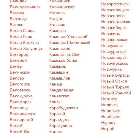
Баяндай
Калининск
Новороссийск
Беднодемьянск
Калининская
Новоселицкое
Бежецк
Калтасы
Новоселово
Безенчук
Калуга
Новосергиевка
Беково
Калязин
Новосибирск
Белая Глина
Каменка
Новосиль
Белая Гора
Каменск-Уральский
Новоспасское
Белая Калитва
Каменск-Шахтинский
Новоузенск
Белая Холуница
Каменское
Новоуральск
Белгород
Камень-на-Оби
Новохоперск
Белебей
Камское Устье
Новочеркасск
Белев
Камызяк
Новочунка
Белинский
Камышин
Новые Бурасы
Белово
Камышлов
Новый Оскол
Белогорск
Канаш
Новый Торьял
Белозерск
Кандалакша
Новый Уренгой
Белокуриха
Каневская
Ногинск
Беломорск
Канск
Нолинск
Белорецк
Карабудахкент
Норильск
Белореченск
Карагай
Ноябрьск
Белоярский
Караидель
Нурлат
Белый
Каракулино
Ныроб
Белый Яр
Карам