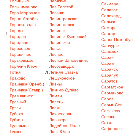
Голицыно
Лебяжье
Сакмара
Голышманово
Лев Толстой
Салават
Гора Морозная
Леваши
Салехард
Горно-Алтайск
Ленинградская
Сальск
Горнозаводск
Лениногорск
Самара
Горняк
Ленинск
Г
Сангар
Городец
Ленинск-Кузнецкий
Санкт-Петербур
Городище
Ленинское
Санчурск
Гороховец
Ленск
Сапожок
Горшечное
Лесное
Сараи
Горьковское
Лесной Заповедник
Сарам
Горячий Ключ
Лесозаводск
Саранск
Готня
Л
Летняя Ставка
Сарапул
Грахово
Лешуконское
Саратов
Грачевка(Оренб.)
Ливны
Саргатское
Грачевка(Ставр.)
Ликино-Дулёво
Сарманово
Гремячинск
Лиман
Саров
Грозный
Липецк
Сарыг-Сеп
Грязи
Лиски
Саскылах
Губаха
Лихославль
Сасово
Губкин
Ловозеро
Сатка
Гудермес
Лодейное Поле
Сафоново
Гуково
Лонг-Юган