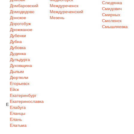
Слюдянка
Домбаровский
Междуреченск
Смидович
Домодедово
Междуреченский
Смирных
Донское
Мезень
Смоленск
Дорогобуж
Смышляевка
Дрожжаное
Дубенки
Дубна
Дубовка
Дудинка
Дульдурга
Духовщина
Дылым
Дюртюли
Егорьевск
Ейск
Екатеринбург
Екатеринославка
Е
Елабуга
Еланцы
Елань
Елатьма