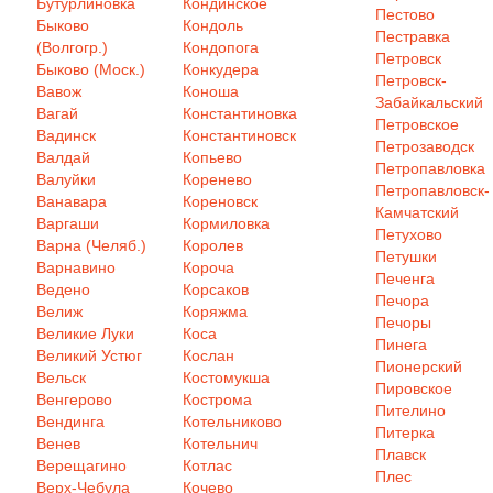
Бутурлиновка
Кондинское
Пестово
Быково
Кондоль
Пестравка
(Волгогр.)
Кондопога
Петровск
Быково (Моск.)
Конкудера
Петровск-
Вавож
Коноша
Забайкальский
Вагай
Константиновка
Петровское
Вадинск
Константиновск
Петрозаводск
Валдай
Копьево
Петропавловка
Валуйки
Коренево
Петропавловск-
Ванавара
Кореновск
Камчатский
Варгаши
Кормиловка
Петухово
Варна (Челяб.)
Королев
Петушки
Варнавино
Короча
Печенга
Ведено
Корсаков
Печора
Велиж
Коряжма
Печоры
Великие Луки
Коса
Пинега
Великий Устюг
Кослан
Пионерский
Вельск
Костомукша
Пировское
Венгерово
Кострома
Пителино
Вендинга
Котельниково
Питерка
Венев
Котельнич
Плавск
Верещагино
Котлас
Плес
Верх-Чебула
Кочево