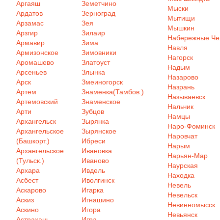
Аргаяш
Земетчино
Мыски
Ардатов
Зерноград
Мытищи
Арзамас
Зея
Мышкин
Арзгир
Зилаир
Набережные Ч
Армавир
Зима
Навля
Армизонское
Зимовники
Нагорск
Аромашево
Златоуст
Надым
Арсеньев
Злынка
Назарово
Арск
Змеиногорск
Назрань
Артем
Знаменка(Тамбов.)
Называевск
Артемовский
Знаменское
Нальчик
Арти
Зубцов
Намцы
Архангельск
Зырянка
Наро-Фоминск
Архангельское
Зырянское
Наровчат
(Башкорт.)
Ибреси
Нарым
Архангельское
Ивановка
Нарьян-Мар
(Тульск.)
Иваново
Наурская
Архара
Ивдель
Находка
Асбест
Иволгинск
Невель
Аскарово
Игарка
Невельск
Аскиз
Игнашино
Невинномысск
Аскино
Игора
Невьянск
Астрахань
Игра