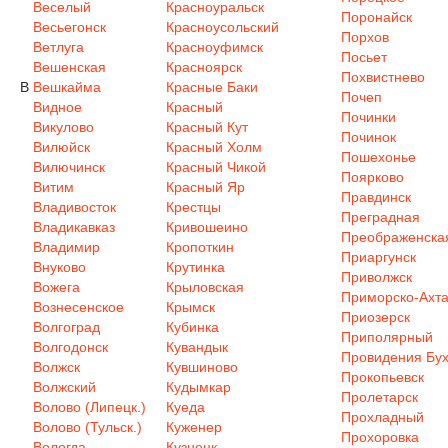
Веселый
Красноуральск
Поронайск
Весьегонск
Красноусольский
Порхов
Ветлуга
Красноуфимск
Посьет
Вешенская
Красноярск
Похвистнево
В
Вешкайма
Красные Баки
Почеп
Видное
Красный
Починки
Викулово
Красный Кут
Починок
Вилюйск
Красный Холм
Пошехонье
Вилючинск
Красный Чикой
Поярково
Витим
Красный Яр
Правдинск
Владивосток
Крестцы
Преградная
Владикавказ
Кривошеино
Преображенска
Владимир
Кропоткин
Приаргунск
Внуково
Крутинка
Приволжск
Вожега
Крыловская
Приморско-Ахта
Вознесенское
Крымск
Приозерск
Волгоград
Кубинка
Приполярный
Волгодонск
Кувандык
Провидения Бух
Волжск
Кувшиново
Прокопьевск
Волжский
Кудымкар
Пролетарск
Волово (Липецк.)
Куеда
Прохладный
Волово (Тульск.)
Куженер
Прохоровка
Вологда
Кузнецк