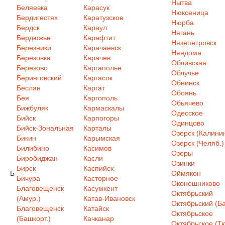
Нытва
Беляевка
Карасук
Нюксеница
Бердигестях
Каратузское
Нюрба
Бердск
Караул
Нягань
Бердюжье
Карафтит
Нязепетровск
Березники
Карачаевск
Няндома
Березовка
Карачев
Обливская
Березово
Каргаполье
Облучье
Беринговский
Каргасок
Обнинск
Беслан
Каргат
Обоянь
Бея
Каргополь
Обьячево
Бижбуляк
Кармаскалы
Одесское
Бийск
Карпогоры
Одинцово
Бийск-Зональная
Карталы
Озерск (Калинин
Бикин
Карымская
Озерск (Челяб.)
Билибино
Касимов
Озеры
Биробиджан
Касли
Озинки
Бирск
Каспийск
Б
Оймякон
Бичура
Касторное
Оконешниково
Благовещенск
Касумкент
Октябрьский
(Амур.)
Катав-Ивановск
Октябрьский (Ба
Благовещенск
Катайск
Октябрьское
(Башкорт.)
Качканар
Октябрьское (Т