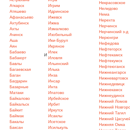
Некрасовское
Аткарск
Игрим
Нелидово
Атяшево
Идринское
Нема
Афанасьево
Ижевск
Нерехта
Ахтубинск
Ижма
Нерчинск
Ахты
Измалково
Нерчинский з-д
Ачинск
Изобильный
Нерюнгри
Аша
Ики-Бурул
Нефедова
Аян
Икряное
Нефтегорск
Бабаево
Илек
И
Нефтекамск
Бабаюрт
Иловля
Нефтекумск
Бавлы
Ильинский
Нефтеюганск
Багаевская
Илька
Нижнеангарск
Баган
Инза
Нижневартовск
Багдарин
Инсар
Нижнедевицк
Базарные
Инта
Нижнекамск
Матаки
Ипатово
Нижнеудинск
Байкалово
Ирбейское
Нижний Ломов
Байкальск
Ирбит
Нижний Новгор
Байкит
Иркутск
Нижний Тагил
Баймак
Исаклы
Нижний Цасуче
Бакалы
Исетское
Нижняя Омка
Баксан
Исилькуль