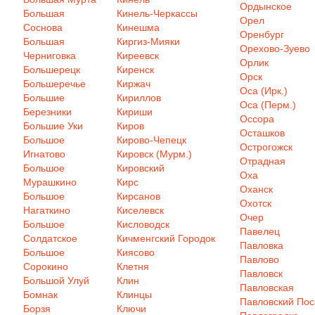
Ордынское
Большая
Кинель-Черкассы
Орел
Соснова
Кинешма
Оренбург
Большая
Киргиз-Мияки
Орехово-Зуево
Черниговка
Киреевск
Орлик
Большерецк
Киренск
Орск
Большеречье
Киржач
Оса (Ирк.)
Большие
Кириллов
Оса (Перм.)
Березники
Кириши
Оссора
Большие Уки
Киров
Осташков
Большое
Кирово-Чепецк
Острогожск
Игнатово
Кировск (Мурм.)
Отрадная
Большое
Кировский
Оха
Мурашкино
Кирс
Оханск
Большое
Кирсанов
Охотск
Нагаткино
Киселевск
Очер
Большое
Кисловодск
Павелец
Солдатское
Кичменгский Городок
Павловка
Большое
Киясово
Павлово
Сорокино
Клетня
Павловск
Большой Улуй
Клин
Павловская
Бомнак
Клинцы
Павловский Пос
Борзя
Ключи