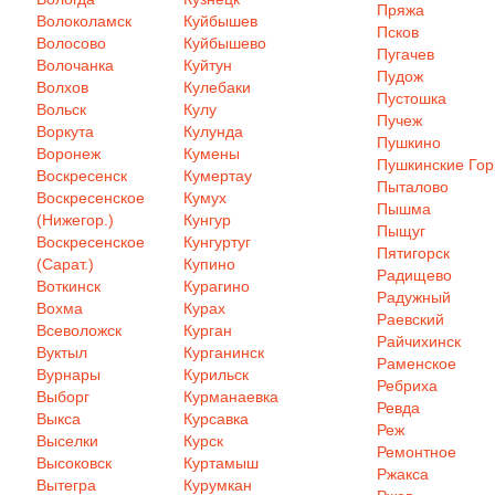
Пряжа
Волоколамск
Куйбышев
Псков
Волосово
Куйбышево
Пугачев
Волочанка
Куйтун
Пудож
Волхов
Кулебаки
Пустошка
Вольск
Кулу
Пучеж
Воркута
Кулунда
Пушкино
Воронеж
Кумены
Пушкинские Го
Воскресенск
Кумертау
Пыталово
Воскресенское
Кумух
Пышма
(Нижегор.)
Кунгур
Пыщуг
Воскресенское
Кунгуртуг
Пятигорск
(Сарат.)
Купино
Радищево
Воткинск
Курагино
Радужный
Вохма
Курах
Раевский
Всеволожск
Курган
Райчихинск
Вуктыл
Курганинск
Раменское
Вурнары
Курильск
Ребриха
Выборг
Курманаевка
Ревда
Выкса
Курсавка
Реж
Выселки
Курск
Ремонтное
Высоковск
Куртамыш
Ржакса
Вытегра
Курумкан