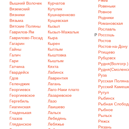
Ржев
Вышний Волочек
Курчатов
Ровеньки
Вяземский
Кутулик
Ровное
Вязники
Кушнаренково
Родники
Вязьма
Кущевская
Романовская
Вятские Поляны
Кызыл
Рославль
Гаврилов-Ям
Кызыл-Мажалык
Р
Россошь
Гаврилово-Посад
Кыра
Ростов
Гагарин
Кырен
Ростов-на-Дону
Гайны
Кытлым
Ртищево
Галич
Кыштовка
Рубцовск
Гари
Кыштым
Рудня(Волгогр.)
Гатчина
Кяхта
Рудня(Смоленск
Гвардейск
Лабинск
Руза
Гдов
Лаврентия
Русская Поляна
Геленджик
Лагань
Русский Камеш
Георгиевск
Лаго-Наки плато
Рутул
Георгиевское
Лазаревское
Рыбинск
Гергебиль
Лазо
Рыбная Слобод
Гиагинская
Лаишево
Рыбное
Гладенькая
Лальск
Рыльск
Глазов
Лебедянь
Ряжск
Гляданское
Лебяжье
Рязань