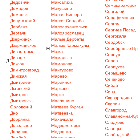
Дедовичи
Максатиха
Семикаракорск
Демидов
Макушино
Сенгилей
Демянск
Малая Вишера
Серафимович
Депутатский
Малая Сердоба
Сергач
Дербент
Малоархангельск
Сергиев Посад
Дергачи
Малоярославец
Сергокала
Дзержинск
Малые Дербеты
Сердобск
Дзержинское
Малые Кармакулы
М
Серебряные Пр
Дивногорск
Мама
Сернур
Дивное
Мамадыш
Д
Серов
Диксон
Мамоново
Серпухов
Димитровград
Мантурово
Серышево
Динская
Марево
Сеченово
Дмитриев-
Мариинск
Сибай
Льговский
Марково
Сива
Дмитров
Маркс
Сковородино
Дмитровск-
Маслянино
Скопин
Орловский
Матвеев Курган
Славгород
Дно
Матвеевка
Славянск-на-Ку
Добрянка
Махачкала
Сладково
Довольное
Медвежегорск
Сланцы
Долинск
Медвенка
Слободской
Домбай
Медногорск