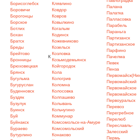
Павлоградка
Борисоглебск
Клявлино
Палана
Боровичи
Ковдор
Палатка
Борогонцы
Ковров
Палласовка
Борское
Ковылкино
Парабель
Ботлих
Когалым
Параньга
Бохан
Кодинск
Партизанск
Братск
Кожевниково
Партизанское
Бреды
Козельск
Парфино
Брейтово
Козловка
К
Пачелма
Бронницы
Козьмодемьянск
Певек
Брюховецкая
Койгородок
Пенза
Брянск
Кола
Первомайск(Ниж
Бугульма
Кологрив
Первомайский
Бугуруслан
Коломна
Первомайское
Буденновск
Колосовка
Первомайское
Буздяк
Колпашево
Первоуральск
Бузулук
Колывань
Перевоз
Буинск
Кольчугино
Перегребное
Буй
Коммунар
Перелюб
Буйнакск
Комсомольск-на-Амуре
Переславль-
Бураево
Комсомольский
Залесский
Бутурлино
Конаково
Пермь