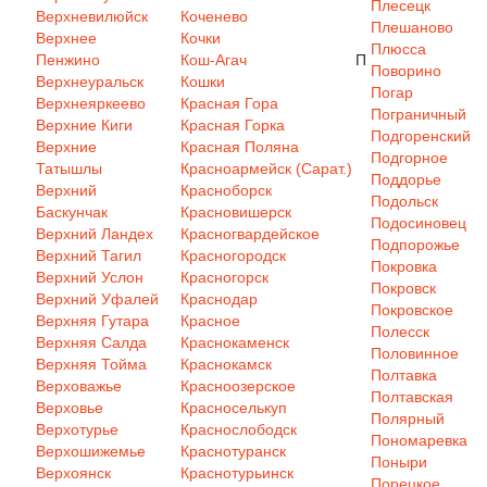
Плесецк
Верхневилюйск
Коченево
Плешаново
Верхнее
Кочки
Плюсса
Пенжино
Кош-Агач
П
Поворино
Верхнеуральск
Кошки
Погар
Верхнеяркеево
Красная Гора
Пограничный
Верхние Киги
Красная Горка
Подгоренский
Верхние
Красная Поляна
Подгорное
Татышлы
Красноармейск (Сарат.)
Поддорье
Верхний
Красноборск
Подольск
Баскунчак
Красновишерск
Подосиновец
Верхний Ландех
Красногвардейское
Подпорожье
Верхний Тагил
Красногородск
Покровка
Верхний Услон
Красногорск
Покровск
Верхний Уфалей
Краснодар
Покровское
Верхняя Гутара
Красное
Полесск
Верхняя Салда
Краснокаменск
Половинное
Верхняя Тойма
Краснокамск
Полтавка
Верховажье
Красноозерское
Полтавская
Верховье
Красноселькуп
Полярный
Верхотурье
Краснослободск
Пономаревка
Верхошижемье
Краснотуранск
Поныри
Верхоянск
Краснотурьинск
Порецкое