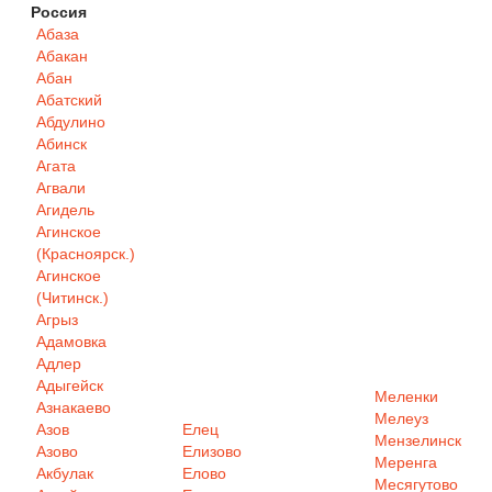
Россия
Абаза
Абакан
Абан
Абатский
Абдулино
Абинск
Агата
Агвали
Агидель
Агинское
(Красноярск.)
Агинское
(Читинск.)
Агрыз
Адамовка
Адлер
Адыгейск
Меленки
Азнакаево
Мелеуз
Азов
Елец
Мензелинск
Азово
Елизово
Меренга
Акбулак
Елово
Месягутово