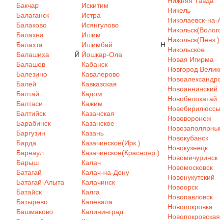
Нижняя Тавда
Бакчар
Искитим
Никель
Балаганск
Истра
Николаевск-на-
Балаково
Исянгулово
Никольск(Волого
Балахна
Ишим
Никольск(Пенз.)
Балахта
Ишимбай
Н
Никольское
Балашиха
Й
Йошкар-Ола
Новая Игирма
Балашов
Кабанск
Новгород Велик
Балезино
Кавалерово
Новоалександр
Балей
Кавказская
Новоаннинский
Балтай
Кадом
Новобелокатай
Балтаси
Кажим
Новобирилюсс
Балтийск
Казанская
Нововоронеж
Барабинск
Казанское
Новозаполярны
Баргузин
Казань
Новокубанск
Барда
Казачинское(Ирк.)
Новокузнецк
Барнаул
Казачинское(Краснояр.)
Новомичуринск
Барыш
Калач
Новомосковск
Батагай
Калач-на-Дону
Новонукутский
Батагай-Алыта
Калачинск
Новоорск
Батайск
Калга
Новопавловск
Батырево
Калевала
Новопокровка
Башмаково
Калининград
Новопокровская