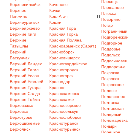
Плесецк
Верхневилюйск
Коченево
Плешаново
Верхнее
Кочки
Плюсса
Пенжино
Кош-Агач
П
Поворино
Верхнеуральск
Кошки
Погар
Верхнеяркеево
Красная Гора
Пограничный
Верхние Киги
Красная Горка
Подгоренский
Верхние
Красная Поляна
Подгорное
Татышлы
Красноармейск (Сарат.)
Поддорье
Верхний
Красноборск
Подольск
Баскунчак
Красновишерск
Подосиновец
Верхний Ландех
Красногвардейское
Подпорожье
Верхний Тагил
Красногородск
Покровка
Верхний Услон
Красногорск
Покровск
Верхний Уфалей
Краснодар
Покровское
Верхняя Гутара
Красное
Полесск
Верхняя Салда
Краснокаменск
Половинное
Верхняя Тойма
Краснокамск
Полтавка
Верховажье
Красноозерское
Полтавская
Верховье
Красноселькуп
Полярный
Верхотурье
Краснослободск
Пономаревка
Верхошижемье
Краснотуранск
Поныри
Верхоянск
Краснотурьинск
Порецкое