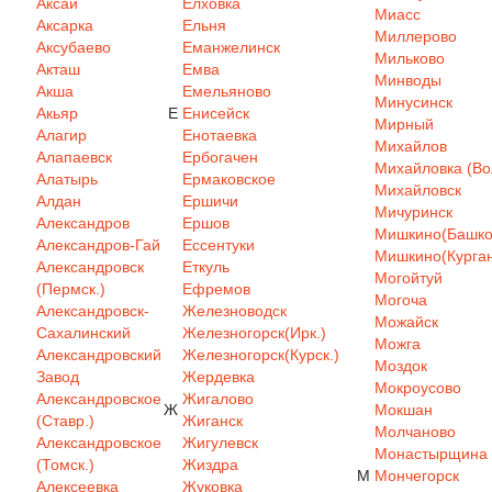
Аксай
Елховка
Миасс
Аксарка
Ельня
Миллерово
Аксубаево
Еманжелинск
Мильково
Акташ
Емва
Минводы
Акша
Емельяново
Минусинск
Акьяр
Е
Енисейск
Мирный
Алагир
Енотаевка
Михайлов
Алапаевск
Ербогачен
Михайловка (Вол
Алатырь
Ермаковское
Михайловск
Алдан
Ершичи
Мичуринск
Александров
Ершов
Мишкино(Башкор
Александров-Гай
Ессентуки
Мишкино(Курган
Александровск
Еткуль
Могойтуй
(Пермск.)
Ефремов
Могоча
Александровск-
Железноводск
Можайск
Сахалинский
Железногорск(Ирк.)
Можга
Александровский
Железногорск(Курск.)
Моздок
Завод
Жердевка
Мокроусово
Александровское
Жигалово
Ж
Мокшан
(Ставр.)
Жиганск
Молчаново
Александровское
Жигулевск
Монастырщина
(Томск.)
Жиздра
М
Мончегорск
Алексеевка
Жуковка