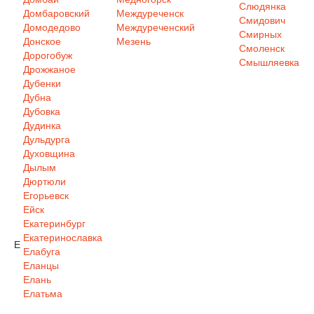
Слюдянка
Домбаровский
Междуреченск
Смидович
Домодедово
Междуреченский
Смирных
Донское
Мезень
Смоленск
Дорогобуж
Смышляевка
Дрожжаное
Дубенки
Дубна
Дубовка
Дудинка
Дульдурга
Духовщина
Дылым
Дюртюли
Егорьевск
Ейск
Екатеринбург
Екатеринославка
Е
Елабуга
Еланцы
Елань
Елатьма