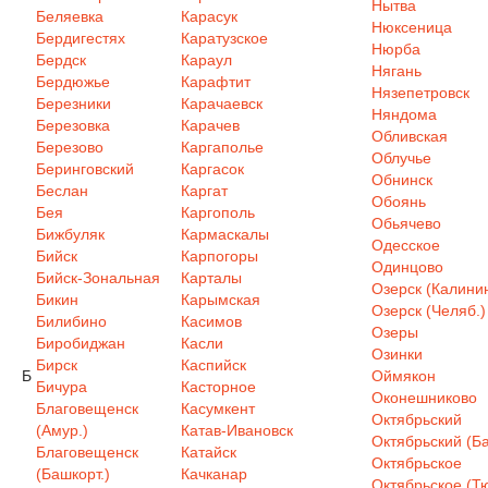
Нытва
Беляевка
Карасук
Нюксеница
Бердигестях
Каратузское
Нюрба
Бердск
Караул
Нягань
Бердюжье
Карафтит
Нязепетровск
Березники
Карачаевск
Няндома
Березовка
Карачев
Обливская
Березово
Каргаполье
Облучье
Беринговский
Каргасок
Обнинск
Беслан
Каргат
Обоянь
Бея
Каргополь
Обьячево
Бижбуляк
Кармаскалы
Одесское
Бийск
Карпогоры
Одинцово
Бийск-Зональная
Карталы
Озерск (Калинин
Бикин
Карымская
Озерск (Челяб.)
Билибино
Касимов
Озеры
Биробиджан
Касли
Озинки
Бирск
Каспийск
Б
Оймякон
Бичура
Касторное
Оконешниково
Благовещенск
Касумкент
Октябрьский
(Амур.)
Катав-Ивановск
Октябрьский (Ба
Благовещенск
Катайск
Октябрьское
(Башкорт.)
Качканар
Октябрьское (Т