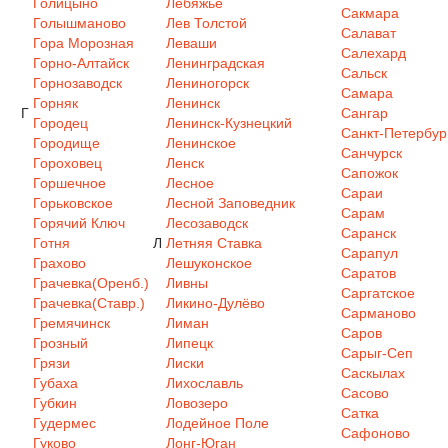
Голицыно
Лебяжье
Сакмара
Голышманово
Лев Толстой
Салават
Гора Морозная
Леваши
Салехард
Горно-Алтайск
Ленинградская
Сальск
Горнозаводск
Лениногорск
Самара
Горняк
Ленинск
Г
Сангар
Городец
Ленинск-Кузнецкий
Санкт-Петербур
Городище
Ленинское
Санчурск
Гороховец
Ленск
Сапожок
Горшечное
Лесное
Сараи
Горьковское
Лесной Заповедник
Сарам
Горячий Ключ
Лесозаводск
Саранск
Готня
Л
Летняя Ставка
Сарапул
Грахово
Лешуконское
Саратов
Грачевка(Оренб.)
Ливны
Саргатское
Грачевка(Ставр.)
Ликино-Дулёво
Сарманово
Гремячинск
Лиман
Саров
Грозный
Липецк
Сарыг-Сеп
Грязи
Лиски
Саскылах
Губаха
Лихославль
Сасово
Губкин
Ловозеро
Сатка
Гудермес
Лодейное Поле
Сафоново
Гуково
Лонг-Юган