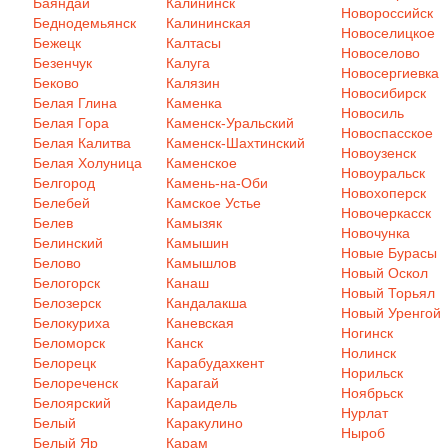
Баяндай
Калининск
Новороссийск
Беднодемьянск
Калининская
Новоселицкое
Бежецк
Калтасы
Новоселово
Безенчук
Калуга
Новосергиевка
Беково
Калязин
Новосибирск
Белая Глина
Каменка
Новосиль
Белая Гора
Каменск-Уральский
Новоспасское
Белая Калитва
Каменск-Шахтинский
Новоузенск
Белая Холуница
Каменское
Новоуральск
Белгород
Камень-на-Оби
Новохоперск
Белебей
Камское Устье
Новочеркасск
Белев
Камызяк
Новочунка
Белинский
Камышин
Новые Бурасы
Белово
Камышлов
Новый Оскол
Белогорск
Канаш
Новый Торьял
Белозерск
Кандалакша
Новый Уренгой
Белокуриха
Каневская
Ногинск
Беломорск
Канск
Нолинск
Белорецк
Карабудахкент
Норильск
Белореченск
Карагай
Ноябрьск
Белоярский
Караидель
Нурлат
Белый
Каракулино
Ныроб
Белый Яр
Карам