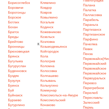
Павлоградка
Борисоглебск
Клявлино
Палана
Боровичи
Ковдор
Палатка
Борогонцы
Ковров
Палласовка
Борское
Ковылкино
Парабель
Ботлих
Когалым
Параньга
Бохан
Кодинск
Партизанск
Братск
Кожевниково
Партизанское
Бреды
Козельск
Парфино
Брейтово
Козловка
К
Пачелма
Бронницы
Козьмодемьянск
Певек
Брюховецкая
Койгородок
Пенза
Брянск
Кола
Первомайск(Ниж
Бугульма
Кологрив
Первомайский
Бугуруслан
Коломна
Первомайское
Буденновск
Колосовка
Первомайское
Буздяк
Колпашево
Первоуральск
Бузулук
Колывань
Перевоз
Буинск
Кольчугино
Перегребное
Буй
Коммунар
Перелюб
Буйнакск
Комсомольск-на-Амуре
Переславль-
Бураево
Комсомольский
Залесский
Бутурлино
Конаково
Пермь