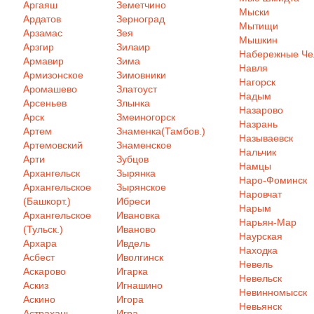
Аргаяш
Земетчино
Мыски
Ардатов
Зерноград
Мытищи
Арзамас
Зея
Мышкин
Арзгир
Зилаир
Набережные Ч
Армавир
Зима
Навля
Армизонское
Зимовники
Нагорск
Аромашево
Златоуст
Надым
Арсеньев
Злынка
Назарово
Арск
Змеиногорск
Назрань
Артем
Знаменка(Тамбов.)
Называевск
Артемовский
Знаменское
Нальчик
Арти
Зубцов
Намцы
Архангельск
Зырянка
Наро-Фоминск
Архангельское
Зырянское
Наровчат
(Башкорт.)
Ибреси
Нарым
Архангельское
Ивановка
Нарьян-Мар
(Тульск.)
Иваново
Наурская
Архара
Ивдель
Находка
Асбест
Иволгинск
Невель
Аскарово
Игарка
Невельск
Аскиз
Игнашино
Невинномысск
Аскино
Игора
Невьянск
Астрахань
Игра