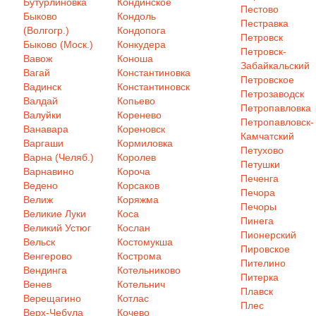
Бутурлиновка
Кондинское
Пестово
Быково
Кондоль
Пестравка
(Волгогр.)
Кондопога
Петровск
Быково (Моск.)
Конкудера
Петровск-
Вавож
Коноша
Забайкальский
Вагай
Константиновка
Петровское
Вадинск
Константиновск
Петрозаводск
Валдай
Копьево
Петропавловка
Валуйки
Коренево
Петропавловск-
Ванавара
Кореновск
Камчатский
Варгаши
Кормиловка
Петухово
Варна (Челяб.)
Королев
Петушки
Варнавино
Короча
Печенга
Ведено
Корсаков
Печора
Велиж
Коряжма
Печоры
Великие Луки
Коса
Пинега
Великий Устюг
Кослан
Пионерский
Вельск
Костомукша
Пировское
Венгерово
Кострома
Пителино
Вендинга
Котельниково
Питерка
Венев
Котельнич
Плавск
Верещагино
Котлас
Плес
Верх-Чебула
Кочево