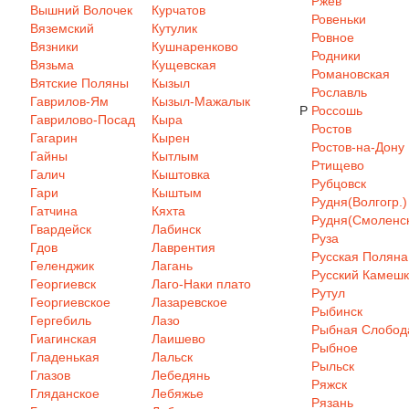
Ржев
Вышний Волочек
Курчатов
Ровеньки
Вяземский
Кутулик
Ровное
Вязники
Кушнаренково
Родники
Вязьма
Кущевская
Романовская
Вятские Поляны
Кызыл
Рославль
Гаврилов-Ям
Кызыл-Мажалык
Р
Россошь
Гаврилово-Посад
Кыра
Ростов
Гагарин
Кырен
Ростов-на-Дону
Гайны
Кытлым
Ртищево
Галич
Кыштовка
Рубцовск
Гари
Кыштым
Рудня(Волгогр.)
Гатчина
Кяхта
Рудня(Смоленск
Гвардейск
Лабинск
Руза
Гдов
Лаврентия
Русская Поляна
Геленджик
Лагань
Русский Камеш
Георгиевск
Лаго-Наки плато
Рутул
Георгиевское
Лазаревское
Рыбинск
Гергебиль
Лазо
Рыбная Слобод
Гиагинская
Лаишево
Рыбное
Гладенькая
Лальск
Рыльск
Глазов
Лебедянь
Ряжск
Гляданское
Лебяжье
Рязань