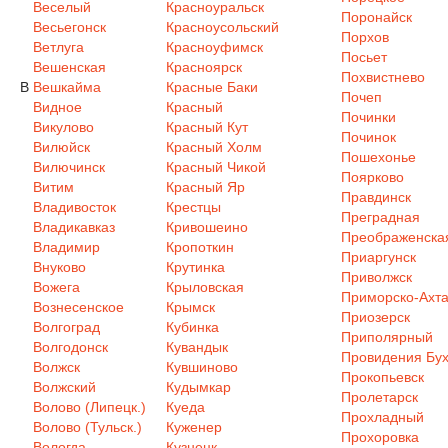
Веселый
Красноуральск
Поронайск
Весьегонск
Красноусольский
Порхов
Ветлуга
Красноуфимск
Посьет
Вешенская
Красноярск
Похвистнево
В
Вешкайма
Красные Баки
Почеп
Видное
Красный
Починки
Викулово
Красный Кут
Починок
Вилюйск
Красный Холм
Пошехонье
Вилючинск
Красный Чикой
Поярково
Витим
Красный Яр
Правдинск
Владивосток
Крестцы
Преградная
Владикавказ
Кривошеино
Преображенска
Владимир
Кропоткин
Приаргунск
Внуково
Крутинка
Приволжск
Вожега
Крыловская
Приморско-Ахта
Вознесенское
Крымск
Приозерск
Волгоград
Кубинка
Приполярный
Волгодонск
Кувандык
Провидения Бух
Волжск
Кувшиново
Прокопьевск
Волжский
Кудымкар
Пролетарск
Волово (Липецк.)
Куеда
Прохладный
Волово (Тульск.)
Куженер
Прохоровка
Вологда
Кузнецк