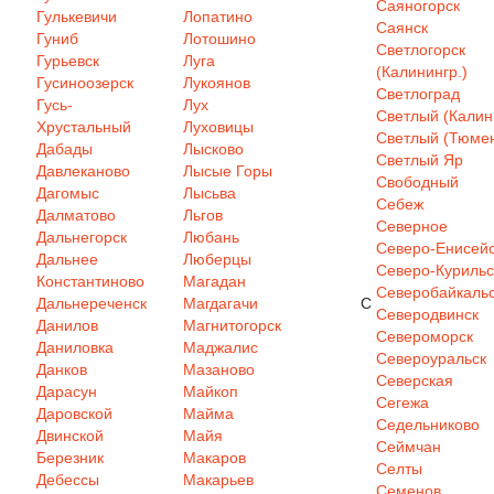
Саяногорск
Гулькевичи
Лопатино
Саянск
Гуниб
Лотошино
Светлогорск
Гурьевск
Луга
(Калинингр.)
Гусиноозерск
Лукоянов
Светлоград
Гусь-
Лух
Светлый (Калин
Хрустальный
Луховицы
Светлый (Тюмен
Дабады
Лысково
Светлый Яр
Давлеканово
Лысые Горы
Свободный
Дагомыс
Лысьва
Себеж
Далматово
Льгов
Северное
Дальнегорск
Любань
Северо-Енисей
Дальнее
Люберцы
Северо-Курильс
Константиново
Магадан
Северобайкаль
Дальнереченск
Магдагачи
С
Северодвинск
Данилов
Магнитогорск
Североморск
Даниловка
Маджалис
Североуральск
Данков
Мазаново
Северская
Дарасун
Майкоп
Сегежа
Даровской
Майма
Седельниково
Двинской
Майя
Сеймчан
Березник
Макаров
Селты
Дебессы
Макарьев
Семенов