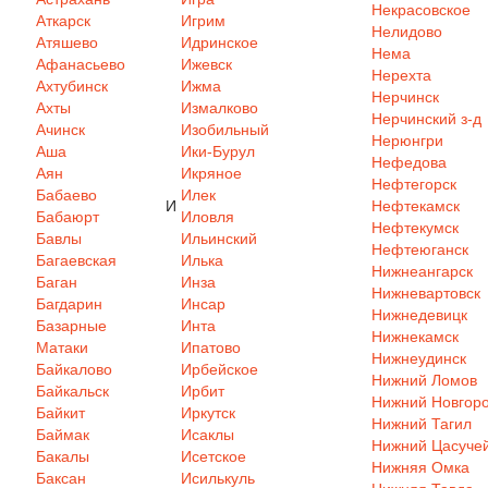
Некрасовское
Аткарск
Игрим
Нелидово
Атяшево
Идринское
Нема
Афанасьево
Ижевск
Нерехта
Ахтубинск
Ижма
Нерчинск
Ахты
Измалково
Нерчинский з-д
Ачинск
Изобильный
Нерюнгри
Аша
Ики-Бурул
Нефедова
Аян
Икряное
Нефтегорск
Бабаево
Илек
И
Нефтекамск
Бабаюрт
Иловля
Нефтекумск
Бавлы
Ильинский
Нефтеюганск
Багаевская
Илька
Нижнеангарск
Баган
Инза
Нижневартовск
Багдарин
Инсар
Нижнедевицк
Базарные
Инта
Нижнекамск
Матаки
Ипатово
Нижнеудинск
Байкалово
Ирбейское
Нижний Ломов
Байкальск
Ирбит
Нижний Новгор
Байкит
Иркутск
Нижний Тагил
Баймак
Исаклы
Нижний Цасуче
Бакалы
Исетское
Нижняя Омка
Баксан
Исилькуль