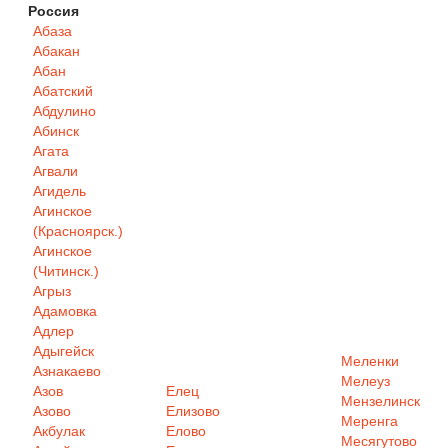
Россия
Абаза
Абакан
Абан
Абатский
Абдулино
Абинск
Агата
Агвали
Агидель
Агинское
(Красноярск.)
Агинское
(Читинск.)
Агрыз
Адамовка
Адлер
Адыгейск
Меленки
Азнакаево
Мелеуз
Азов
Елец
Мензелинск
Азово
Елизово
Меренга
Акбулак
Елово
Месягутово