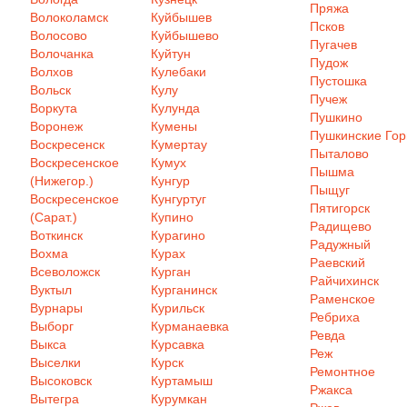
Пряжа
Волоколамск
Куйбышев
Псков
Волосово
Куйбышево
Пугачев
Волочанка
Куйтун
Пудож
Волхов
Кулебаки
Пустошка
Вольск
Кулу
Пучеж
Воркута
Кулунда
Пушкино
Воронеж
Кумены
Пушкинские Го
Воскресенск
Кумертау
Пыталово
Воскресенское
Кумух
Пышма
(Нижегор.)
Кунгур
Пыщуг
Воскресенское
Кунгуртуг
Пятигорск
(Сарат.)
Купино
Радищево
Воткинск
Курагино
Радужный
Вохма
Курах
Раевский
Всеволожск
Курган
Райчихинск
Вуктыл
Курганинск
Раменское
Вурнары
Курильск
Ребриха
Выборг
Курманаевка
Ревда
Выкса
Курсавка
Реж
Выселки
Курск
Ремонтное
Высоковск
Куртамыш
Ржакса
Вытегра
Курумкан