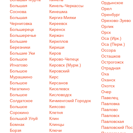
Ордынское
Большая
Кинель-Черкассы
Орел
Соснова
Кинешма
Оренбург
Большая
Киргиз-Мияки
Орехово-Зуево
Черниговка
Киреевск
Орлик
Большерецк
Киренск
Орск
Большеречье
Киржач
Оса (Ирк.)
Большие
Кириллов
Оса (Перм.)
Березники
Кириши
Оссора
Большие Уки
Киров
Осташков
Большое
Кирово-Чепецк
Острогожск
Игнатово
Кировск (Мурм.)
Отрадная
Большое
Кировский
Оха
Мурашкино
Кирс
Оханск
Большое
Кирсанов
Охотск
Нагаткино
Киселевск
Очер
Большое
Кисловодск
Павелец
Солдатское
Кичменгский Городок
Павловка
Большое
Киясово
Павлово
Сорокино
Клетня
Павловск
Большой Улуй
Клин
Павловская
Бомнак
Клинцы
Павловский Пос
Борзя
Ключи