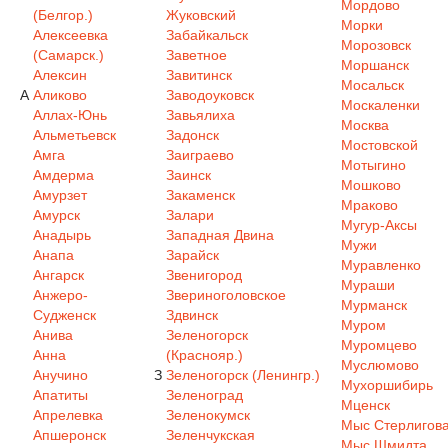
Мордово
(Белгор.)
Жуковский
Морки
Алексеевка
Забайкальск
Морозовск
(Самарск.)
Заветное
Моршанск
Алексин
Завитинск
Мосальск
А
Аликово
Заводоуковск
Москаленки
Аллах-Юнь
Завьялиха
Москва
Альметьевск
Задонск
Мостовской
Амга
Заиграево
Мотыгино
Амдерма
Заинск
Мошково
Амурзет
Закаменск
Мраково
Амурск
Залари
Мугур-Аксы
Анадырь
Западная Двина
Мужи
Анапа
Зарайск
Муравленко
Ангарск
Звенигород
Мураши
Анжеро-
Звериноголовское
Мурманск
Судженск
Здвинск
Муром
Анива
Зеленогорск
Муромцево
Анна
(Краснояр.)
Муслюмово
Анучино
З
Зеленогорск (Ленингр.)
Мухоршибирь
Апатиты
Зеленоград
Мценск
Апрелевка
Зеленокумск
Мыс Стерлигов
Апшеронск
Зеленчукская
Мыс Шмидта