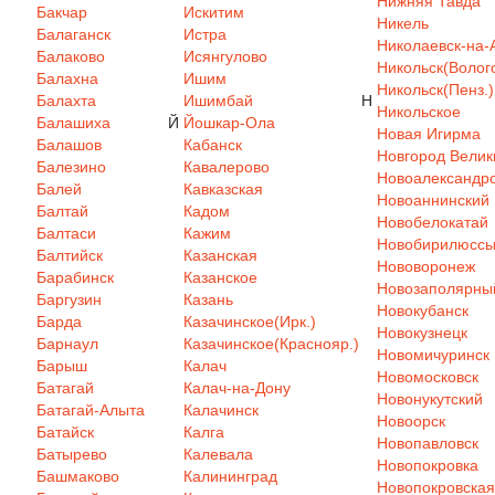
Нижняя Тавда
Бакчар
Искитим
Никель
Балаганск
Истра
Николаевск-на-
Балаково
Исянгулово
Никольск(Волого
Балахна
Ишим
Никольск(Пенз.)
Балахта
Ишимбай
Н
Никольское
Балашиха
Й
Йошкар-Ола
Новая Игирма
Балашов
Кабанск
Новгород Велик
Балезино
Кавалерово
Новоалександр
Балей
Кавказская
Новоаннинский
Балтай
Кадом
Новобелокатай
Балтаси
Кажим
Новобирилюсс
Балтийск
Казанская
Нововоронеж
Барабинск
Казанское
Новозаполярны
Баргузин
Казань
Новокубанск
Барда
Казачинское(Ирк.)
Новокузнецк
Барнаул
Казачинское(Краснояр.)
Новомичуринск
Барыш
Калач
Новомосковск
Батагай
Калач-на-Дону
Новонукутский
Батагай-Алыта
Калачинск
Новоорск
Батайск
Калга
Новопавловск
Батырево
Калевала
Новопокровка
Башмаково
Калининград
Новопокровская