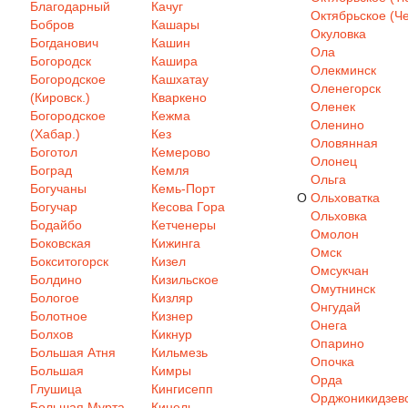
Благодарный
Качуг
Октябрьское (Че
Бобров
Кашары
Окуловка
Богданович
Кашин
Ола
Богородск
Кашира
Олекминск
Богородское
Кашхатау
Оленегорск
(Кировск.)
Кваркено
Оленек
Богородское
Кежма
Оленино
(Хабар.)
Кез
Оловянная
Боготол
Кемерово
Олонец
Боград
Кемля
Ольга
Богучаны
Кемь-Порт
О
Ольховатка
Богучар
Кесова Гора
Ольховка
Бодайбо
Кетченеры
Омолон
Боковская
Кижинга
Омск
Бокситогорск
Кизел
Омсукчан
Болдино
Кизильское
Омутнинск
Бологое
Кизляр
Онгудай
Болотное
Кизнер
Онега
Болхов
Кикнур
Опарино
Большая Атня
Кильмезь
Опочка
Большая
Кимры
Орда
Глушица
Кингисепп
Орджоникидзев
Большая Мурта
Кинель