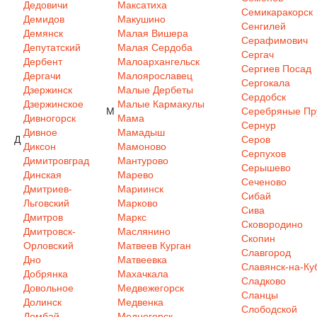
Дедовичи
Максатиха
Семикаракорск
Демидов
Макушино
Сенгилей
Демянск
Малая Вишера
Серафимович
Депутатский
Малая Сердоба
Сергач
Дербент
Малоархангельск
Сергиев Посад
Дергачи
Малоярославец
Сергокала
Дзержинск
Малые Дербеты
Сердобск
Дзержинское
Малые Кармакулы
М
Серебряные Пр
Дивногорск
Мама
Сернур
Дивное
Мамадыш
Д
Серов
Диксон
Мамоново
Серпухов
Димитровград
Мантурово
Серышево
Динская
Марево
Сеченово
Дмитриев-
Мариинск
Сибай
Льговский
Марково
Сива
Дмитров
Маркс
Сковородино
Дмитровск-
Маслянино
Скопин
Орловский
Матвеев Курган
Славгород
Дно
Матвеевка
Славянск-на-Ку
Добрянка
Махачкала
Сладково
Довольное
Медвежегорск
Сланцы
Долинск
Медвенка
Слободской
Домбай
Медногорск