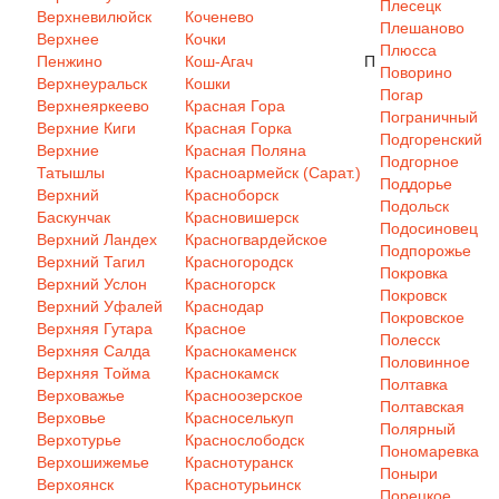
Плесецк
Верхневилюйск
Коченево
Плешаново
Верхнее
Кочки
Плюсса
Пенжино
Кош-Агач
П
Поворино
Верхнеуральск
Кошки
Погар
Верхнеяркеево
Красная Гора
Пограничный
Верхние Киги
Красная Горка
Подгоренский
Верхние
Красная Поляна
Подгорное
Татышлы
Красноармейск (Сарат.)
Поддорье
Верхний
Красноборск
Подольск
Баскунчак
Красновишерск
Подосиновец
Верхний Ландех
Красногвардейское
Подпорожье
Верхний Тагил
Красногородск
Покровка
Верхний Услон
Красногорск
Покровск
Верхний Уфалей
Краснодар
Покровское
Верхняя Гутара
Красное
Полесск
Верхняя Салда
Краснокаменск
Половинное
Верхняя Тойма
Краснокамск
Полтавка
Верховажье
Красноозерское
Полтавская
Верховье
Красноселькуп
Полярный
Верхотурье
Краснослободск
Пономаревка
Верхошижемье
Краснотуранск
Поныри
Верхоянск
Краснотурьинск
Порецкое