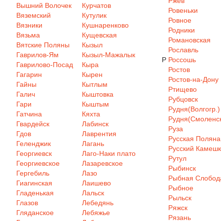
Ржев
Вышний Волочек
Курчатов
Ровеньки
Вяземский
Кутулик
Ровное
Вязники
Кушнаренково
Родники
Вязьма
Кущевская
Романовская
Вятские Поляны
Кызыл
Рославль
Гаврилов-Ям
Кызыл-Мажалык
Р
Россошь
Гаврилово-Посад
Кыра
Ростов
Гагарин
Кырен
Ростов-на-Дону
Гайны
Кытлым
Ртищево
Галич
Кыштовка
Рубцовск
Гари
Кыштым
Рудня(Волгогр.)
Гатчина
Кяхта
Рудня(Смоленск
Гвардейск
Лабинск
Руза
Гдов
Лаврентия
Русская Поляна
Геленджик
Лагань
Русский Камеш
Георгиевск
Лаго-Наки плато
Рутул
Георгиевское
Лазаревское
Рыбинск
Гергебиль
Лазо
Рыбная Слобод
Гиагинская
Лаишево
Рыбное
Гладенькая
Лальск
Рыльск
Глазов
Лебедянь
Ряжск
Гляданское
Лебяжье
Рязань