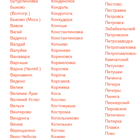
Бутурлиновка
Кондинское
Пестово
Быково
Кондоль
Пестравка
(Волгогр.)
Кондопога
Петровск
Быково (Моск.)
Конкудера
Петровск-
Вавож
Коноша
Забайкальский
Вагай
Константиновка
Петровское
Вадинск
Константиновск
Петрозаводск
Валдай
Копьево
Петропавловка
Валуйки
Коренево
Петропавловск-
Ванавара
Кореновск
Камчатский
Варгаши
Кормиловка
Петухово
Варна (Челяб.)
Королев
Петушки
Варнавино
Короча
Печенга
Ведено
Корсаков
Печора
Велиж
Коряжма
Печоры
Великие Луки
Коса
Пинега
Великий Устюг
Кослан
Пионерский
Вельск
Костомукша
Пировское
Венгерово
Кострома
Пителино
Вендинга
Котельниково
Питерка
Венев
Котельнич
Плавск
Верещагино
Котлас
Плес
Верх-Чебула
Кочево