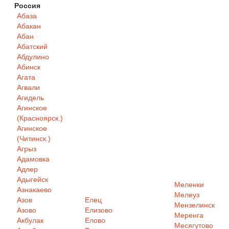
Россия
Абаза
Абакан
Абан
Абатский
Абдулино
Абинск
Агата
Агвали
Агидель
Агинское
(Красноярск.)
Агинское
(Читинск.)
Агрыз
Адамовка
Адлер
Адыгейск
Меленки
Азнакаево
Мелеуз
Азов
Елец
Мензелинск
Азово
Елизово
Меренга
Акбулак
Елово
Месягутово