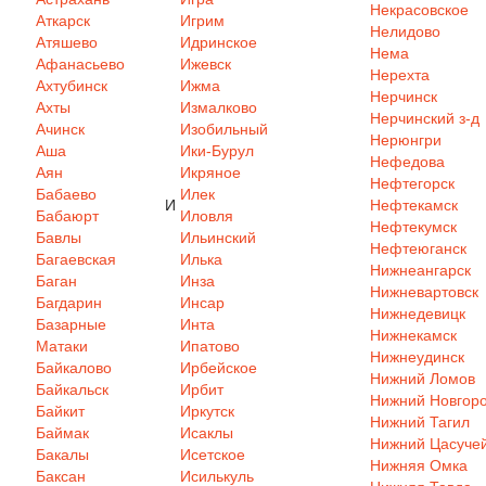
Некрасовское
Аткарск
Игрим
Нелидово
Атяшево
Идринское
Нема
Афанасьево
Ижевск
Нерехта
Ахтубинск
Ижма
Нерчинск
Ахты
Измалково
Нерчинский з-д
Ачинск
Изобильный
Нерюнгри
Аша
Ики-Бурул
Нефедова
Аян
Икряное
Нефтегорск
Бабаево
Илек
И
Нефтекамск
Бабаюрт
Иловля
Нефтекумск
Бавлы
Ильинский
Нефтеюганск
Багаевская
Илька
Нижнеангарск
Баган
Инза
Нижневартовск
Багдарин
Инсар
Нижнедевицк
Базарные
Инта
Нижнекамск
Матаки
Ипатово
Нижнеудинск
Байкалово
Ирбейское
Нижний Ломов
Байкальск
Ирбит
Нижний Новгор
Байкит
Иркутск
Нижний Тагил
Баймак
Исаклы
Нижний Цасуче
Бакалы
Исетское
Нижняя Омка
Баксан
Исилькуль