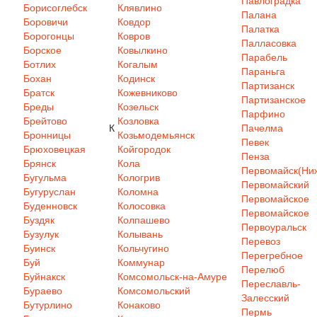
Павлоградка
Борисоглебск
Клявлино
Палана
Боровичи
Ковдор
Палатка
Борогонцы
Ковров
Палласовка
Борское
Ковылкино
Парабель
Ботлих
Когалым
Параньга
Бохан
Кодинск
Партизанск
Братск
Кожевниково
Партизанское
Бреды
Козельск
Парфино
Брейтово
Козловка
К
Пачелма
Бронницы
Козьмодемьянск
Певек
Брюховецкая
Койгородок
Пенза
Брянск
Кола
Первомайск(Ниж
Бугульма
Кологрив
Первомайский
Бугуруслан
Коломна
Первомайское
Буденновск
Колосовка
Первомайское
Буздяк
Колпашево
Первоуральск
Бузулук
Колывань
Перевоз
Буинск
Кольчугино
Перегребное
Буй
Коммунар
Перелюб
Буйнакск
Комсомольск-на-Амуре
Переславль-
Бураево
Комсомольский
Залесский
Бутурлино
Конаково
Пермь