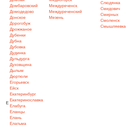
Слюдянка
Домбаровский
Междуреченск
Смидович
Домодедово
Междуреченский
Смирных
Донское
Мезень
Смоленск
Дорогобуж
Смышляевка
Дрожжаное
Дубенки
Дубна
Дубовка
Дудинка
Дульдурга
Духовщина
Дылым
Дюртюли
Егорьевск
Ейск
Екатеринбург
Екатеринославка
Е
Елабуга
Еланцы
Елань
Елатьма