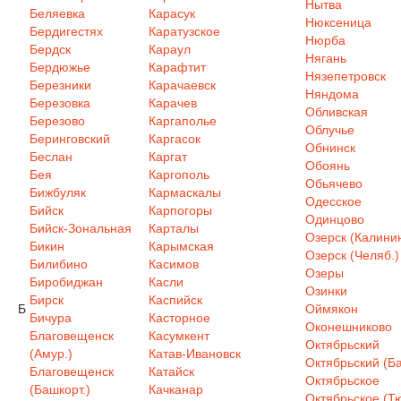
Нытва
Беляевка
Карасук
Нюксеница
Бердигестях
Каратузское
Нюрба
Бердск
Караул
Нягань
Бердюжье
Карафтит
Нязепетровск
Березники
Карачаевск
Няндома
Березовка
Карачев
Обливская
Березово
Каргаполье
Облучье
Беринговский
Каргасок
Обнинск
Беслан
Каргат
Обоянь
Бея
Каргополь
Обьячево
Бижбуляк
Кармаскалы
Одесское
Бийск
Карпогоры
Одинцово
Бийск-Зональная
Карталы
Озерск (Калинин
Бикин
Карымская
Озерск (Челяб.)
Билибино
Касимов
Озеры
Биробиджан
Касли
Озинки
Бирск
Каспийск
Б
Оймякон
Бичура
Касторное
Оконешниково
Благовещенск
Касумкент
Октябрьский
(Амур.)
Катав-Ивановск
Октябрьский (Ба
Благовещенск
Катайск
Октябрьское
(Башкорт.)
Качканар
Октябрьское (Т