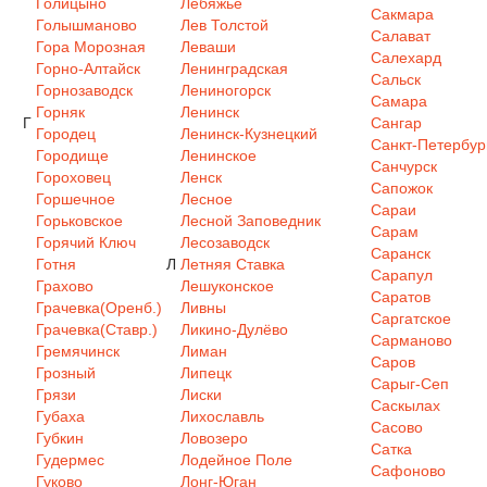
Голицыно
Лебяжье
Сакмара
Голышманово
Лев Толстой
Салават
Гора Морозная
Леваши
Салехард
Горно-Алтайск
Ленинградская
Сальск
Горнозаводск
Лениногорск
Самара
Горняк
Ленинск
Г
Сангар
Городец
Ленинск-Кузнецкий
Санкт-Петербур
Городище
Ленинское
Санчурск
Гороховец
Ленск
Сапожок
Горшечное
Лесное
Сараи
Горьковское
Лесной Заповедник
Сарам
Горячий Ключ
Лесозаводск
Саранск
Готня
Л
Летняя Ставка
Сарапул
Грахово
Лешуконское
Саратов
Грачевка(Оренб.)
Ливны
Саргатское
Грачевка(Ставр.)
Ликино-Дулёво
Сарманово
Гремячинск
Лиман
Саров
Грозный
Липецк
Сарыг-Сеп
Грязи
Лиски
Саскылах
Губаха
Лихославль
Сасово
Губкин
Ловозеро
Сатка
Гудермес
Лодейное Поле
Сафоново
Гуково
Лонг-Юган