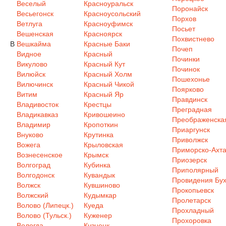
Веселый
Красноуральск
Поронайск
Весьегонск
Красноусольский
Порхов
Ветлуга
Красноуфимск
Посьет
Вешенская
Красноярск
Похвистнево
В
Вешкайма
Красные Баки
Почеп
Видное
Красный
Починки
Викулово
Красный Кут
Починок
Вилюйск
Красный Холм
Пошехонье
Вилючинск
Красный Чикой
Поярково
Витим
Красный Яр
Правдинск
Владивосток
Крестцы
Преградная
Владикавказ
Кривошеино
Преображенска
Владимир
Кропоткин
Приаргунск
Внуково
Крутинка
Приволжск
Вожега
Крыловская
Приморско-Ахта
Вознесенское
Крымск
Приозерск
Волгоград
Кубинка
Приполярный
Волгодонск
Кувандык
Провидения Бух
Волжск
Кувшиново
Прокопьевск
Волжский
Кудымкар
Пролетарск
Волово (Липецк.)
Куеда
Прохладный
Волово (Тульск.)
Куженер
Прохоровка
Вологда
Кузнецк