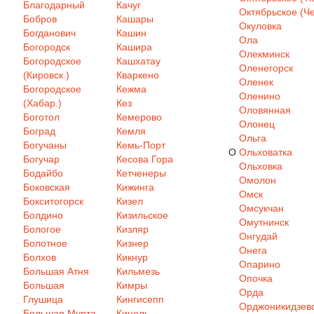
Благодарный
Качуг
Октябрьское (Че
Бобров
Кашары
Окуловка
Богданович
Кашин
Ола
Богородск
Кашира
Олекминск
Богородское
Кашхатау
Оленегорск
(Кировск.)
Кваркено
Оленек
Богородское
Кежма
Оленино
(Хабар.)
Кез
Оловянная
Боготол
Кемерово
Олонец
Боград
Кемля
Ольга
Богучаны
Кемь-Порт
О
Ольховатка
Богучар
Кесова Гора
Ольховка
Бодайбо
Кетченеры
Омолон
Боковская
Кижинга
Омск
Бокситогорск
Кизел
Омсукчан
Болдино
Кизильское
Омутнинск
Бологое
Кизляр
Онгудай
Болотное
Кизнер
Онега
Болхов
Кикнур
Опарино
Большая Атня
Кильмезь
Опочка
Большая
Кимры
Орда
Глушица
Кингисепп
Орджоникидзев
Большая Мурта
Кинель