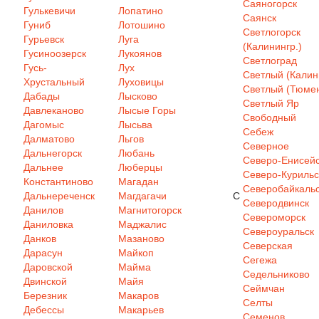
Саяногорск
Гулькевичи
Лопатино
Саянск
Гуниб
Лотошино
Светлогорск
Гурьевск
Луга
(Калинингр.)
Гусиноозерск
Лукоянов
Светлоград
Гусь-
Лух
Светлый (Калин
Хрустальный
Луховицы
Светлый (Тюмен
Дабады
Лысково
Светлый Яр
Давлеканово
Лысые Горы
Свободный
Дагомыс
Лысьва
Себеж
Далматово
Льгов
Северное
Дальнегорск
Любань
Северо-Енисей
Дальнее
Люберцы
Северо-Курильс
Константиново
Магадан
Северобайкаль
Дальнереченск
Магдагачи
С
Северодвинск
Данилов
Магнитогорск
Североморск
Даниловка
Маджалис
Североуральск
Данков
Мазаново
Северская
Дарасун
Майкоп
Сегежа
Даровской
Майма
Седельниково
Двинской
Майя
Сеймчан
Березник
Макаров
Селты
Дебессы
Макарьев
Семенов