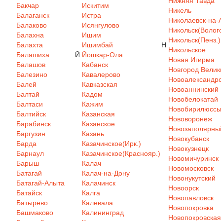
Нижняя Тавда
Бакчар
Искитим
Никель
Балаганск
Истра
Николаевск-на-
Балаково
Исянгулово
Никольск(Волого
Балахна
Ишим
Никольск(Пенз.)
Балахта
Ишимбай
Н
Никольское
Балашиха
Й
Йошкар-Ола
Новая Игирма
Балашов
Кабанск
Новгород Велик
Балезино
Кавалерово
Новоалександр
Балей
Кавказская
Новоаннинский
Балтай
Кадом
Новобелокатай
Балтаси
Кажим
Новобирилюсс
Балтийск
Казанская
Нововоронеж
Барабинск
Казанское
Новозаполярны
Баргузин
Казань
Новокубанск
Барда
Казачинское(Ирк.)
Новокузнецк
Барнаул
Казачинское(Краснояр.)
Новомичуринск
Барыш
Калач
Новомосковск
Батагай
Калач-на-Дону
Новонукутский
Батагай-Алыта
Калачинск
Новоорск
Батайск
Калга
Новопавловск
Батырево
Калевала
Новопокровка
Башмаково
Калининград
Новопокровская