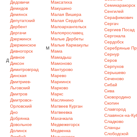
Дедовичи
Максатиха
Семикаракорск
Демидов
Макушино
Сенгилей
Демянск
Малая Вишера
Серафимович
Депутатский
Малая Сердоба
Сергач
Дербент
Малоархангельск
Сергиев Посад
Дергачи
Малоярославец
Сергокала
Дзержинск
Малые Дербеты
Сердобск
Дзержинское
Малые Кармакулы
М
Серебряные Пр
Дивногорск
Мама
Сернур
Дивное
Мамадыш
Д
Серов
Диксон
Мамоново
Серпухов
Димитровград
Мантурово
Серышево
Динская
Марево
Сеченово
Дмитриев-
Мариинск
Сибай
Льговский
Марково
Сива
Дмитров
Маркс
Сковородино
Дмитровск-
Маслянино
Скопин
Орловский
Матвеев Курган
Славгород
Дно
Матвеевка
Славянск-на-Ку
Добрянка
Махачкала
Сладково
Довольное
Медвежегорск
Сланцы
Долинск
Медвенка
Слободской
Домбай
Медногорск