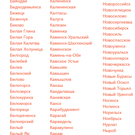
Баяндай
Калининск
Новороссийск
Беднодемьянск
Калининская
Новоселицкое
Бежецк
Калтасы
Новоселово
Безенчук
Калуга
Новосергиевка
Беково
Калязин
Новосибирск
Белая Глина
Каменка
Новосиль
Белая Гора
Каменск-Уральский
Новоспасское
Белая Калитва
Каменск-Шахтинский
Новоузенск
Белая Холуница
Каменское
Новоуральск
Белгород
Камень-на-Оби
Новохоперск
Белебей
Камское Устье
Новочеркасск
Белев
Камызяк
Новочунка
Белинский
Камышин
Новые Бурасы
Белово
Камышлов
Новый Оскол
Белогорск
Канаш
Новый Торьял
Белозерск
Кандалакша
Новый Уренгой
Белокуриха
Каневская
Ногинск
Беломорск
Канск
Нолинск
Белорецк
Карабудахкент
Норильск
Белореченск
Карагай
Ноябрьск
Белоярский
Караидель
Нурлат
Белый
Каракулино
Ныроб
Белый Яр
Карам