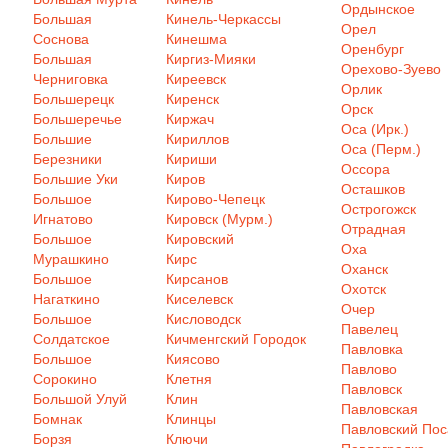
Ордынское
Большая
Кинель-Черкассы
Орел
Соснова
Кинешма
Оренбург
Большая
Киргиз-Мияки
Орехово-Зуево
Черниговка
Киреевск
Орлик
Большерецк
Киренск
Орск
Большеречье
Киржач
Оса (Ирк.)
Большие
Кириллов
Оса (Перм.)
Березники
Кириши
Оссора
Большие Уки
Киров
Осташков
Большое
Кирово-Чепецк
Острогожск
Игнатово
Кировск (Мурм.)
Отрадная
Большое
Кировский
Оха
Мурашкино
Кирс
Оханск
Большое
Кирсанов
Охотск
Нагаткино
Киселевск
Очер
Большое
Кисловодск
Павелец
Солдатское
Кичменгский Городок
Павловка
Большое
Киясово
Павлово
Сорокино
Клетня
Павловск
Большой Улуй
Клин
Павловская
Бомнак
Клинцы
Павловский Пос
Борзя
Ключи