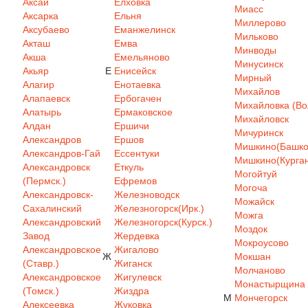
Аксай
Елховка
Миасс
Аксарка
Ельня
Миллерово
Аксубаево
Еманжелинск
Мильково
Акташ
Емва
Минводы
Акша
Емельяново
Минусинск
Акьяр
Е
Енисейск
Мирный
Алагир
Енотаевка
Михайлов
Алапаевск
Ербогачен
Михайловка (Вол
Алатырь
Ермаковское
Михайловск
Алдан
Ершичи
Мичуринск
Александров
Ершов
Мишкино(Башкор
Александров-Гай
Ессентуки
Мишкино(Курган
Александровск
Еткуль
Могойтуй
(Пермск.)
Ефремов
Могоча
Александровск-
Железноводск
Можайск
Сахалинский
Железногорск(Ирк.)
Можга
Александровский
Железногорск(Курск.)
Моздок
Завод
Жердевка
Мокроусово
Александровское
Жигалово
Ж
Мокшан
(Ставр.)
Жиганск
Молчаново
Александровское
Жигулевск
Монастырщина
(Томск.)
Жиздра
М
Мончегорск
Алексеевка
Жуковка