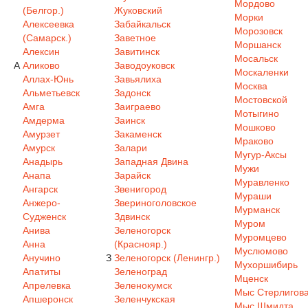
Мордово
(Белгор.)
Жуковский
Морки
Алексеевка
Забайкальск
Морозовск
(Самарск.)
Заветное
Моршанск
Алексин
Завитинск
Мосальск
А
Аликово
Заводоуковск
Москаленки
Аллах-Юнь
Завьялиха
Москва
Альметьевск
Задонск
Мостовской
Амга
Заиграево
Мотыгино
Амдерма
Заинск
Мошково
Амурзет
Закаменск
Мраково
Амурск
Залари
Мугур-Аксы
Анадырь
Западная Двина
Мужи
Анапа
Зарайск
Муравленко
Ангарск
Звенигород
Мураши
Анжеро-
Звериноголовское
Мурманск
Судженск
Здвинск
Муром
Анива
Зеленогорск
Муромцево
Анна
(Краснояр.)
Муслюмово
Анучино
З
Зеленогорск (Ленингр.)
Мухоршибирь
Апатиты
Зеленоград
Мценск
Апрелевка
Зеленокумск
Мыс Стерлигов
Апшеронск
Зеленчукская
Мыс Шмидта