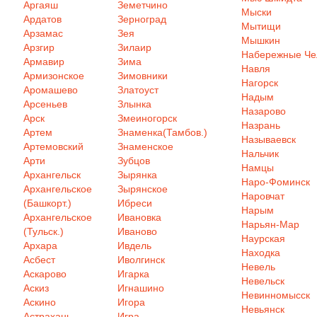
Аргаяш
Земетчино
Мыски
Ардатов
Зерноград
Мытищи
Арзамас
Зея
Мышкин
Арзгир
Зилаир
Набережные Ч
Армавир
Зима
Навля
Армизонское
Зимовники
Нагорск
Аромашево
Златоуст
Надым
Арсеньев
Злынка
Назарово
Арск
Змеиногорск
Назрань
Артем
Знаменка(Тамбов.)
Называевск
Артемовский
Знаменское
Нальчик
Арти
Зубцов
Намцы
Архангельск
Зырянка
Наро-Фоминск
Архангельское
Зырянское
Наровчат
(Башкорт.)
Ибреси
Нарым
Архангельское
Ивановка
Нарьян-Мар
(Тульск.)
Иваново
Наурская
Архара
Ивдель
Находка
Асбест
Иволгинск
Невель
Аскарово
Игарка
Невельск
Аскиз
Игнашино
Невинномысск
Аскино
Игора
Невьянск
Астрахань
Игра