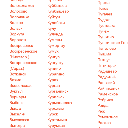
Пряжа
Волоколамск
Куйбышев
Псков
Волосово
Куйбышево
Пугачев
Волочанка
Куйтун
Пудож
Волхов
Кулебаки
Пустошка
Вольск
Кулу
Пучеж
Воркута
Кулунда
Пушкино
Воронеж
Кумены
Пушкинские Го
Воскресенск
Кумертау
Пыталово
Воскресенское
Кумух
Пышма
(Нижегор.)
Кунгур
Пыщуг
Воскресенское
Кунгуртуг
Пятигорск
(Сарат.)
Купино
Радищево
Воткинск
Курагино
Радужный
Вохма
Курах
Раевский
Всеволожск
Курган
Райчихинск
Вуктыл
Курганинск
Раменское
Вурнары
Курильск
Ребриха
Выборг
Курманаевка
Ревда
Выкса
Курсавка
Реж
Выселки
Курск
Ремонтное
Высоковск
Куртамыш
Ржакса
Вытегра
Курумкан