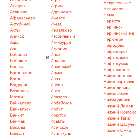
Некрасовское
Аткарск
Игрим
Нелидово
Атяшево
Идринское
Нема
Афанасьево
Ижевск
Нерехта
Ахтубинск
Ижма
Нерчинск
Ахты
Измалково
Нерчинский з-д
Ачинск
Изобильный
Нерюнгри
Аша
Ики-Бурул
Нефедова
Аян
Икряное
Нефтегорск
Бабаево
Илек
И
Нефтекамск
Бабаюрт
Иловля
Нефтекумск
Бавлы
Ильинский
Нефтеюганск
Багаевская
Илька
Нижнеангарск
Баган
Инза
Нижневартовск
Багдарин
Инсар
Нижнедевицк
Базарные
Инта
Нижнекамск
Матаки
Ипатово
Нижнеудинск
Байкалово
Ирбейское
Нижний Ломов
Байкальск
Ирбит
Нижний Новгор
Байкит
Иркутск
Нижний Тагил
Баймак
Исаклы
Нижний Цасуче
Бакалы
Исетское
Нижняя Омка
Баксан
Исилькуль