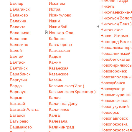
Нижняя Тавда
Бакчар
Искитим
Никель
Балаганск
Истра
Николаевск-на-
Балаково
Исянгулово
Никольск(Волого
Балахна
Ишим
Никольск(Пенз.)
Балахта
Ишимбай
Н
Никольское
Балашиха
Й
Йошкар-Ола
Новая Игирма
Балашов
Кабанск
Новгород Велик
Балезино
Кавалерово
Новоалександр
Балей
Кавказская
Новоаннинский
Балтай
Кадом
Новобелокатай
Балтаси
Кажим
Новобирилюсс
Балтийск
Казанская
Нововоронеж
Барабинск
Казанское
Новозаполярны
Баргузин
Казань
Новокубанск
Барда
Казачинское(Ирк.)
Новокузнецк
Барнаул
Казачинское(Краснояр.)
Новомичуринск
Барыш
Калач
Новомосковск
Батагай
Калач-на-Дону
Новонукутский
Батагай-Алыта
Калачинск
Новоорск
Батайск
Калга
Новопавловск
Батырево
Калевала
Новопокровка
Башмаково
Калининград
Новопокровская