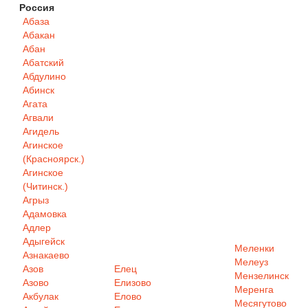
Россия
Абаза
Абакан
Абан
Абатский
Абдулино
Абинск
Агата
Агвали
Агидель
Агинское
(Красноярск.)
Агинское
(Читинск.)
Агрыз
Адамовка
Адлер
Адыгейск
Меленки
Азнакаево
Мелеуз
Азов
Елец
Мензелинск
Азово
Елизово
Меренга
Акбулак
Елово
Месягутово