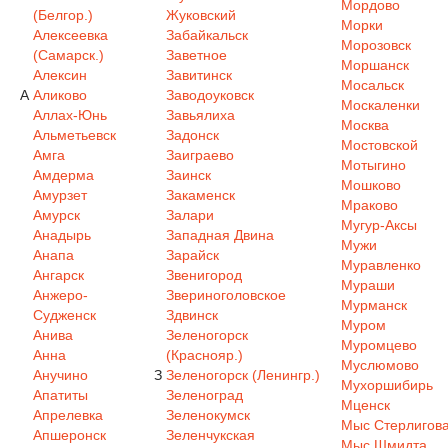
Мордово
(Белгор.)
Жуковский
Морки
Алексеевка
Забайкальск
Морозовск
(Самарск.)
Заветное
Моршанск
Алексин
Завитинск
Мосальск
А
Аликово
Заводоуковск
Москаленки
Аллах-Юнь
Завьялиха
Москва
Альметьевск
Задонск
Мостовской
Амга
Заиграево
Мотыгино
Амдерма
Заинск
Мошково
Амурзет
Закаменск
Мраково
Амурск
Залари
Мугур-Аксы
Анадырь
Западная Двина
Мужи
Анапа
Зарайск
Муравленко
Ангарск
Звенигород
Мураши
Анжеро-
Звериноголовское
Мурманск
Судженск
Здвинск
Муром
Анива
Зеленогорск
Муромцево
Анна
(Краснояр.)
Муслюмово
Анучино
З
Зеленогорск (Ленингр.)
Мухоршибирь
Апатиты
Зеленоград
Мценск
Апрелевка
Зеленокумск
Мыс Стерлигов
Апшеронск
Зеленчукская
Мыс Шмидта