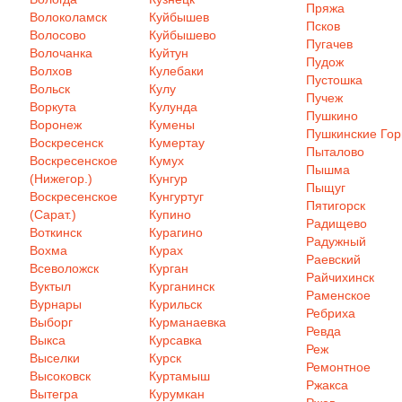
Пряжа
Волоколамск
Куйбышев
Псков
Волосово
Куйбышево
Пугачев
Волочанка
Куйтун
Пудож
Волхов
Кулебаки
Пустошка
Вольск
Кулу
Пучеж
Воркута
Кулунда
Пушкино
Воронеж
Кумены
Пушкинские Го
Воскресенск
Кумертау
Пыталово
Воскресенское
Кумух
Пышма
(Нижегор.)
Кунгур
Пыщуг
Воскресенское
Кунгуртуг
Пятигорск
(Сарат.)
Купино
Радищево
Воткинск
Курагино
Радужный
Вохма
Курах
Раевский
Всеволожск
Курган
Райчихинск
Вуктыл
Курганинск
Раменское
Вурнары
Курильск
Ребриха
Выборг
Курманаевка
Ревда
Выкса
Курсавка
Реж
Выселки
Курск
Ремонтное
Высоковск
Куртамыш
Ржакса
Вытегра
Курумкан