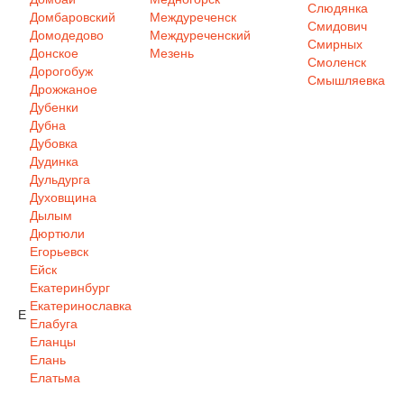
Слюдянка
Домбаровский
Междуреченск
Смидович
Домодедово
Междуреченский
Смирных
Донское
Мезень
Смоленск
Дорогобуж
Смышляевка
Дрожжаное
Дубенки
Дубна
Дубовка
Дудинка
Дульдурга
Духовщина
Дылым
Дюртюли
Егорьевск
Ейск
Екатеринбург
Екатеринославка
Е
Елабуга
Еланцы
Елань
Елатьма