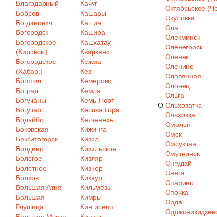
Благодарный
Качуг
Октябрьское (Че
Бобров
Кашары
Окуловка
Богданович
Кашин
Ола
Богородск
Кашира
Олекминск
Богородское
Кашхатау
Оленегорск
(Кировск.)
Кваркено
Оленек
Богородское
Кежма
Оленино
(Хабар.)
Кез
Оловянная
Боготол
Кемерово
Олонец
Боград
Кемля
Ольга
Богучаны
Кемь-Порт
О
Ольховатка
Богучар
Кесова Гора
Ольховка
Бодайбо
Кетченеры
Омолон
Боковская
Кижинга
Омск
Бокситогорск
Кизел
Омсукчан
Болдино
Кизильское
Омутнинск
Бологое
Кизляр
Онгудай
Болотное
Кизнер
Онега
Болхов
Кикнур
Опарино
Большая Атня
Кильмезь
Опочка
Большая
Кимры
Орда
Глушица
Кингисепп
Орджоникидзев
Большая Мурта
Кинель