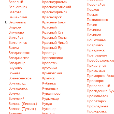
Веселый
Красноуральск
Поронайск
Весьегонск
Красноусольский
Порхов
Ветлуга
Красноуфимск
Посьет
Вешенская
Красноярск
Похвистнево
В
Вешкайма
Красные Баки
Почеп
Видное
Красный
Починки
Викулово
Красный Кут
Починок
Вилюйск
Красный Холм
Пошехонье
Вилючинск
Красный Чикой
Поярково
Витим
Красный Яр
Правдинск
Владивосток
Крестцы
Преградная
Владикавказ
Кривошеино
Преображенска
Владимир
Кропоткин
Приаргунск
Внуково
Крутинка
Приволжск
Вожега
Крыловская
Приморско-Ахта
Вознесенское
Крымск
Приозерск
Волгоград
Кубинка
Приполярный
Волгодонск
Кувандык
Провидения Бух
Волжск
Кувшиново
Прокопьевск
Волжский
Кудымкар
Пролетарск
Волово (Липецк.)
Куеда
Прохладный
Волово (Тульск.)
Куженер
Прохоровка
Вологда
Кузнецк