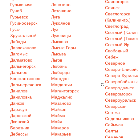
Саяногорск
Гулькевичи
Лопатино
Саянск
Гуниб
Лотошино
Светлогорск
Гурьевск
Луга
(Калинингр.)
Гусиноозерск
Лукоянов
Светлоград
Гусь-
Лух
Светлый (Калин
Хрустальный
Луховицы
Светлый (Тюмен
Дабады
Лысково
Светлый Яр
Давлеканово
Лысые Горы
Свободный
Дагомыс
Лысьва
Себеж
Далматово
Льгов
Северное
Дальнегорск
Любань
Северо-Енисей
Дальнее
Люберцы
Северо-Курильс
Константиново
Магадан
Северобайкаль
Дальнереченск
Магдагачи
С
Северодвинск
Данилов
Магнитогорск
Североморск
Даниловка
Маджалис
Североуральск
Данков
Мазаново
Северская
Дарасун
Майкоп
Сегежа
Даровской
Майма
Седельниково
Двинской
Майя
Сеймчан
Березник
Макаров
Селты
Дебессы
Макарьев
Семенов