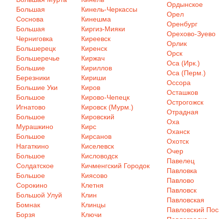
Ордынское
Большая
Кинель-Черкассы
Орел
Соснова
Кинешма
Оренбург
Большая
Киргиз-Мияки
Орехово-Зуево
Черниговка
Киреевск
Орлик
Большерецк
Киренск
Орск
Большеречье
Киржач
Оса (Ирк.)
Большие
Кириллов
Оса (Перм.)
Березники
Кириши
Оссора
Большие Уки
Киров
Осташков
Большое
Кирово-Чепецк
Острогожск
Игнатово
Кировск (Мурм.)
Отрадная
Большое
Кировский
Оха
Мурашкино
Кирс
Оханск
Большое
Кирсанов
Охотск
Нагаткино
Киселевск
Очер
Большое
Кисловодск
Павелец
Солдатское
Кичменгский Городок
Павловка
Большое
Киясово
Павлово
Сорокино
Клетня
Павловск
Большой Улуй
Клин
Павловская
Бомнак
Клинцы
Павловский Пос
Борзя
Ключи