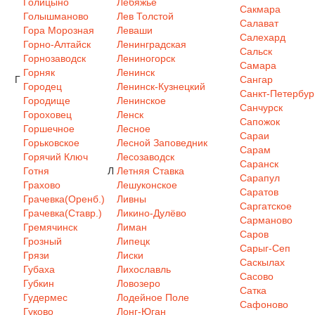
Голицыно
Лебяжье
Сакмара
Голышманово
Лев Толстой
Салават
Гора Морозная
Леваши
Салехард
Горно-Алтайск
Ленинградская
Сальск
Горнозаводск
Лениногорск
Самара
Горняк
Ленинск
Г
Сангар
Городец
Ленинск-Кузнецкий
Санкт-Петербур
Городище
Ленинское
Санчурск
Гороховец
Ленск
Сапожок
Горшечное
Лесное
Сараи
Горьковское
Лесной Заповедник
Сарам
Горячий Ключ
Лесозаводск
Саранск
Готня
Л
Летняя Ставка
Сарапул
Грахово
Лешуконское
Саратов
Грачевка(Оренб.)
Ливны
Саргатское
Грачевка(Ставр.)
Ликино-Дулёво
Сарманово
Гремячинск
Лиман
Саров
Грозный
Липецк
Сарыг-Сеп
Грязи
Лиски
Саскылах
Губаха
Лихославль
Сасово
Губкин
Ловозеро
Сатка
Гудермес
Лодейное Поле
Сафоново
Гуково
Лонг-Юган