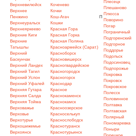
Плесецк
Верхневилюйск
Коченево
Плешаново
Верхнее
Кочки
Плюсса
Пенжино
Кош-Агач
П
Поворино
Верхнеуральск
Кошки
Погар
Верхнеяркеево
Красная Гора
Пограничный
Верхние Киги
Красная Горка
Подгоренский
Верхние
Красная Поляна
Подгорное
Татышлы
Красноармейск (Сарат.)
Поддорье
Верхний
Красноборск
Подольск
Баскунчак
Красновишерск
Подосиновец
Верхний Ландех
Красногвардейское
Подпорожье
Верхний Тагил
Красногородск
Покровка
Верхний Услон
Красногорск
Покровск
Верхний Уфалей
Краснодар
Покровское
Верхняя Гутара
Красное
Полесск
Верхняя Салда
Краснокаменск
Половинное
Верхняя Тойма
Краснокамск
Полтавка
Верховажье
Красноозерское
Полтавская
Верховье
Красноселькуп
Полярный
Верхотурье
Краснослободск
Пономаревка
Верхошижемье
Краснотуранск
Поныри
Верхоянск
Краснотурьинск
Порецкое