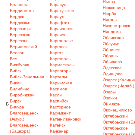
Нытва
Беляевка
Карасук
Нюксеница
Бердигестях
Каратузское
Нюрба
Бердск
Караул
Нягань
Бердюжье
Карафтит
Нязепетровск
Березники
Карачаевск
Няндома
Березовка
Карачев
Обливская
Березово
Каргаполье
Облучье
Беринговский
Каргасок
Обнинск
Беслан
Каргат
Обоянь
Бея
Каргополь
Обьячево
Бижбуляк
Кармаскалы
Одесское
Бийск
Карпогоры
Одинцово
Бийск-Зональная
Карталы
Озерск (Калинин
Бикин
Карымская
Озерск (Челяб.)
Билибино
Касимов
Озеры
Биробиджан
Касли
Озинки
Бирск
Каспийск
Б
Оймякон
Бичура
Касторное
Оконешниково
Благовещенск
Касумкент
Октябрьский
(Амур.)
Катав-Ивановск
Октябрьский (Ба
Благовещенск
Катайск
Октябрьское
(Башкорт.)
Качканар
Октябрьское (Т