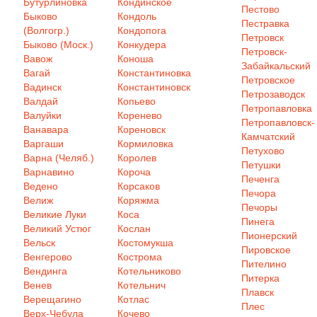
Бутурлиновка
Кондинское
Пестово
Быково
Кондоль
Пестравка
(Волгогр.)
Кондопога
Петровск
Быково (Моск.)
Конкудера
Петровск-
Вавож
Коноша
Забайкальский
Вагай
Константиновка
Петровское
Вадинск
Константиновск
Петрозаводск
Валдай
Копьево
Петропавловка
Валуйки
Коренево
Петропавловск-
Ванавара
Кореновск
Камчатский
Варгаши
Кормиловка
Петухово
Варна (Челяб.)
Королев
Петушки
Варнавино
Короча
Печенга
Ведено
Корсаков
Печора
Велиж
Коряжма
Печоры
Великие Луки
Коса
Пинега
Великий Устюг
Кослан
Пионерский
Вельск
Костомукша
Пировское
Венгерово
Кострома
Пителино
Вендинга
Котельниково
Питерка
Венев
Котельнич
Плавск
Верещагино
Котлас
Плес
Верх-Чебула
Кочево