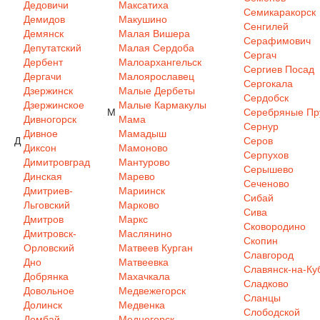
Дедовичи
Максатиха
Семикаракорск
Демидов
Макушино
Сенгилей
Демянск
Малая Вишера
Серафимович
Депутатский
Малая Сердоба
Сергач
Дербент
Малоархангельск
Сергиев Посад
Дергачи
Малоярославец
Сергокала
Дзержинск
Малые Дербеты
Сердобск
Дзержинское
Малые Кармакулы
М
Серебряные Пр
Дивногорск
Мама
Сернур
Дивное
Мамадыш
Д
Серов
Диксон
Мамоново
Серпухов
Димитровград
Мантурово
Серышево
Динская
Марево
Сеченово
Дмитриев-
Мариинск
Сибай
Льговский
Марково
Сива
Дмитров
Маркс
Сковородино
Дмитровск-
Маслянино
Скопин
Орловский
Матвеев Курган
Славгород
Дно
Матвеевка
Славянск-на-Ку
Добрянка
Махачкала
Сладково
Довольное
Медвежегорск
Сланцы
Долинск
Медвенка
Слободской
Домбай
Медногорск