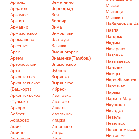
Аргаяш
Земетчино
Мыски
Ардатов
Зерноград
Мытищи
Арзамас
Зея
Мышкин
Арзгир
Зилаир
Набережные Ч
Армавир
Зима
Навля
Армизонское
Зимовники
Нагорск
Аромашево
Златоуст
Надым
Арсеньев
Злынка
Назарово
Арск
Змеиногорск
Назрань
Артем
Знаменка(Тамбов.)
Называевск
Артемовский
Знаменское
Нальчик
Арти
Зубцов
Намцы
Архангельск
Зырянка
Наро-Фоминск
Архангельское
Зырянское
Наровчат
(Башкорт.)
Ибреси
Нарым
Архангельское
Ивановка
Нарьян-Мар
(Тульск.)
Иваново
Наурская
Архара
Ивдель
Находка
Асбест
Иволгинск
Невель
Аскарово
Игарка
Невельск
Аскиз
Игнашино
Невинномысск
Аскино
Игора
Невьянск
Астрахань
Игра