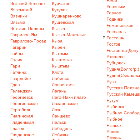
Ржев
Вышний Волочек
Курчатов
Ровеньки
Вяземский
Кутулик
Ровное
Вязники
Кушнаренково
Родники
Вязьма
Кущевская
Романовская
Вятские Поляны
Кызыл
Рославль
Гаврилов-Ям
Кызыл-Мажалык
Р
Россошь
Гаврилово-Посад
Кыра
Ростов
Гагарин
Кырен
Ростов-на-Дону
Гайны
Кытлым
Ртищево
Галич
Кыштовка
Рубцовск
Гари
Кыштым
Рудня(Волгогр.)
Гатчина
Кяхта
Рудня(Смоленск
Гвардейск
Лабинск
Руза
Гдов
Лаврентия
Русская Поляна
Геленджик
Лагань
Русский Камеш
Георгиевск
Лаго-Наки плато
Рутул
Георгиевское
Лазаревское
Рыбинск
Гергебиль
Лазо
Рыбная Слобод
Гиагинская
Лаишево
Рыбное
Гладенькая
Лальск
Рыльск
Глазов
Лебедянь
Ряжск
Гляданское
Лебяжье
Рязань