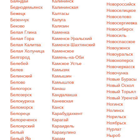
Баяндай
Калининск
Новороссийск
Беднодемьянск
Калининская
Новоселицкое
Бежецк
Калтасы
Новоселово
Безенчук
Калуга
Новосергиевка
Беково
Калязин
Новосибирск
Белая Глина
Каменка
Новосиль
Белая Гора
Каменск-Уральский
Новоспасское
Белая Калитва
Каменск-Шахтинский
Новоузенск
Белая Холуница
Каменское
Новоуральск
Белгород
Камень-на-Оби
Новохоперск
Белебей
Камское Устье
Новочеркасск
Белев
Камызяк
Новочунка
Белинский
Камышин
Новые Бурасы
Белово
Камышлов
Новый Оскол
Белогорск
Канаш
Новый Торьял
Белозерск
Кандалакша
Новый Уренгой
Белокуриха
Каневская
Ногинск
Беломорск
Канск
Нолинск
Белорецк
Карабудахкент
Норильск
Белореченск
Карагай
Ноябрьск
Белоярский
Караидель
Нурлат
Белый
Каракулино
Ныроб
Белый Яр
Карам