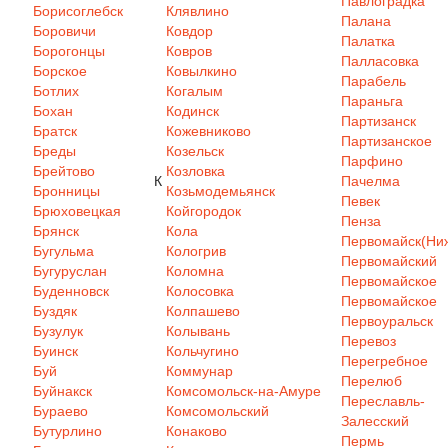
Павлоградка
Борисоглебск
Клявлино
Палана
Боровичи
Ковдор
Палатка
Борогонцы
Ковров
Палласовка
Борское
Ковылкино
Парабель
Ботлих
Когалым
Параньга
Бохан
Кодинск
Партизанск
Братск
Кожевниково
Партизанское
Бреды
Козельск
Парфино
Брейтово
Козловка
К
Пачелма
Бронницы
Козьмодемьянск
Певек
Брюховецкая
Койгородок
Пенза
Брянск
Кола
Первомайск(Ниж
Бугульма
Кологрив
Первомайский
Бугуруслан
Коломна
Первомайское
Буденновск
Колосовка
Первомайское
Буздяк
Колпашево
Первоуральск
Бузулук
Колывань
Перевоз
Буинск
Кольчугино
Перегребное
Буй
Коммунар
Перелюб
Буйнакск
Комсомольск-на-Амуре
Переславль-
Бураево
Комсомольский
Залесский
Бутурлино
Конаково
Пермь