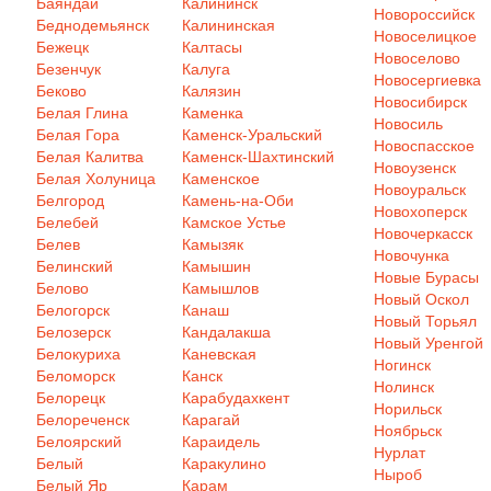
Баяндай
Калининск
Новороссийск
Беднодемьянск
Калининская
Новоселицкое
Бежецк
Калтасы
Новоселово
Безенчук
Калуга
Новосергиевка
Беково
Калязин
Новосибирск
Белая Глина
Каменка
Новосиль
Белая Гора
Каменск-Уральский
Новоспасское
Белая Калитва
Каменск-Шахтинский
Новоузенск
Белая Холуница
Каменское
Новоуральск
Белгород
Камень-на-Оби
Новохоперск
Белебей
Камское Устье
Новочеркасск
Белев
Камызяк
Новочунка
Белинский
Камышин
Новые Бурасы
Белово
Камышлов
Новый Оскол
Белогорск
Канаш
Новый Торьял
Белозерск
Кандалакша
Новый Уренгой
Белокуриха
Каневская
Ногинск
Беломорск
Канск
Нолинск
Белорецк
Карабудахкент
Норильск
Белореченск
Карагай
Ноябрьск
Белоярский
Караидель
Нурлат
Белый
Каракулино
Ныроб
Белый Яр
Карам