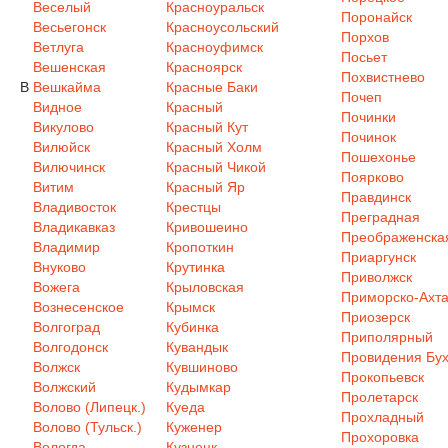
Веселый
Красноуральск
Поронайск
Весьегонск
Красноусольский
Порхов
Ветлуга
Красноуфимск
Посьет
Вешенская
Красноярск
Похвистнево
В
Вешкайма
Красные Баки
Почеп
Видное
Красный
Починки
Викулово
Красный Кут
Починок
Вилюйск
Красный Холм
Пошехонье
Вилючинск
Красный Чикой
Поярково
Витим
Красный Яр
Правдинск
Владивосток
Крестцы
Преградная
Владикавказ
Кривошеино
Преображенска
Владимир
Кропоткин
Приаргунск
Внуково
Крутинка
Приволжск
Вожега
Крыловская
Приморско-Ахта
Вознесенское
Крымск
Приозерск
Волгоград
Кубинка
Приполярный
Волгодонск
Кувандык
Провидения Бух
Волжск
Кувшиново
Прокопьевск
Волжский
Кудымкар
Пролетарск
Волово (Липецк.)
Куеда
Прохладный
Волово (Тульск.)
Куженер
Прохоровка
Вологда
Кузнецк