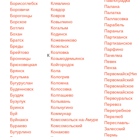
Павлоградка
Борисоглебск
Клявлино
Палана
Боровичи
Ковдор
Палатка
Борогонцы
Ковров
Палласовка
Борское
Ковылкино
Парабель
Ботлих
Когалым
Параньга
Бохан
Кодинск
Партизанск
Братск
Кожевниково
Партизанское
Бреды
Козельск
Парфино
Брейтово
Козловка
К
Пачелма
Бронницы
Козьмодемьянск
Певек
Брюховецкая
Койгородок
Пенза
Брянск
Кола
Первомайск(Ниж
Бугульма
Кологрив
Первомайский
Бугуруслан
Коломна
Первомайское
Буденновск
Колосовка
Первомайское
Буздяк
Колпашево
Первоуральск
Бузулук
Колывань
Перевоз
Буинск
Кольчугино
Перегребное
Буй
Коммунар
Перелюб
Буйнакск
Комсомольск-на-Амуре
Переславль-
Бураево
Комсомольский
Залесский
Бутурлино
Конаково
Пермь