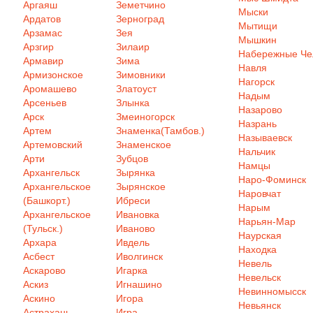
Аргаяш
Земетчино
Мыски
Ардатов
Зерноград
Мытищи
Арзамас
Зея
Мышкин
Арзгир
Зилаир
Набережные Ч
Армавир
Зима
Навля
Армизонское
Зимовники
Нагорск
Аромашево
Златоуст
Надым
Арсеньев
Злынка
Назарово
Арск
Змеиногорск
Назрань
Артем
Знаменка(Тамбов.)
Называевск
Артемовский
Знаменское
Нальчик
Арти
Зубцов
Намцы
Архангельск
Зырянка
Наро-Фоминск
Архангельское
Зырянское
Наровчат
(Башкорт.)
Ибреси
Нарым
Архангельское
Ивановка
Нарьян-Мар
(Тульск.)
Иваново
Наурская
Архара
Ивдель
Находка
Асбест
Иволгинск
Невель
Аскарово
Игарка
Невельск
Аскиз
Игнашино
Невинномысск
Аскино
Игора
Невьянск
Астрахань
Игра