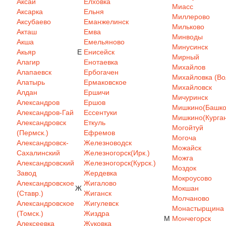
Аксай
Елховка
Миасс
Аксарка
Ельня
Миллерово
Аксубаево
Еманжелинск
Мильково
Акташ
Емва
Минводы
Акша
Емельяново
Минусинск
Акьяр
Е
Енисейск
Мирный
Алагир
Енотаевка
Михайлов
Алапаевск
Ербогачен
Михайловка (Вол
Алатырь
Ермаковское
Михайловск
Алдан
Ершичи
Мичуринск
Александров
Ершов
Мишкино(Башкор
Александров-Гай
Ессентуки
Мишкино(Курган
Александровск
Еткуль
Могойтуй
(Пермск.)
Ефремов
Могоча
Александровск-
Железноводск
Можайск
Сахалинский
Железногорск(Ирк.)
Можга
Александровский
Железногорск(Курск.)
Моздок
Завод
Жердевка
Мокроусово
Александровское
Жигалово
Ж
Мокшан
(Ставр.)
Жиганск
Молчаново
Александровское
Жигулевск
Монастырщина
(Томск.)
Жиздра
М
Мончегорск
Алексеевка
Жуковка