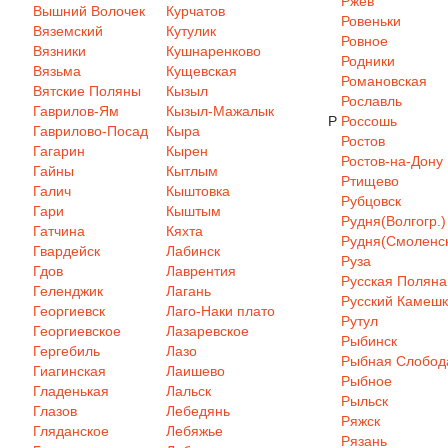
Ржев
Вышний Волочек
Курчатов
Ровеньки
Вяземский
Кутулик
Ровное
Вязники
Кушнаренково
Родники
Вязьма
Кущевская
Романовская
Вятские Поляны
Кызыл
Рославль
Гаврилов-Ям
Кызыл-Мажалык
Р
Россошь
Гаврилово-Посад
Кыра
Ростов
Гагарин
Кырен
Ростов-на-Дону
Гайны
Кытлым
Ртищево
Галич
Кыштовка
Рубцовск
Гари
Кыштым
Рудня(Волгогр.)
Гатчина
Кяхта
Рудня(Смоленск
Гвардейск
Лабинск
Руза
Гдов
Лаврентия
Русская Поляна
Геленджик
Лагань
Русский Камеш
Георгиевск
Лаго-Наки плато
Рутул
Георгиевское
Лазаревское
Рыбинск
Гергебиль
Лазо
Рыбная Слобод
Гиагинская
Лаишево
Рыбное
Гладенькая
Лальск
Рыльск
Глазов
Лебедянь
Ряжск
Гляданское
Лебяжье
Рязань