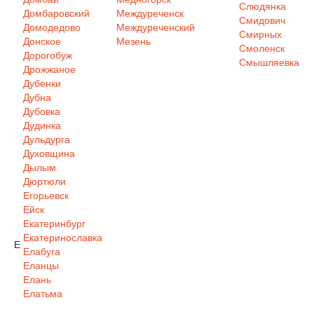
Слюдянка
Домбаровский
Междуреченск
Смидович
Домодедово
Междуреченский
Смирных
Донское
Мезень
Смоленск
Дорогобуж
Смышляевка
Дрожжаное
Дубенки
Дубна
Дубовка
Дудинка
Дульдурга
Духовщина
Дылым
Дюртюли
Егорьевск
Ейск
Екатеринбург
Екатеринославка
Е
Елабуга
Еланцы
Елань
Елатьма