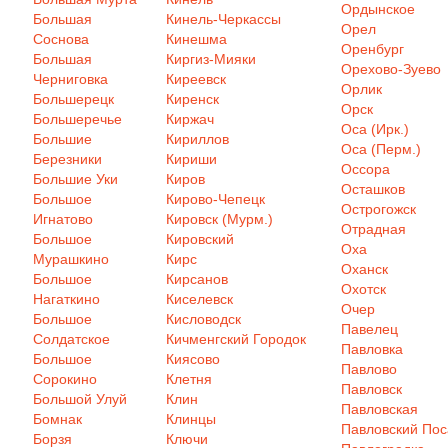
Ордынское
Большая
Кинель-Черкассы
Орел
Соснова
Кинешма
Оренбург
Большая
Киргиз-Мияки
Орехово-Зуево
Черниговка
Киреевск
Орлик
Большерецк
Киренск
Орск
Большеречье
Киржач
Оса (Ирк.)
Большие
Кириллов
Оса (Перм.)
Березники
Кириши
Оссора
Большие Уки
Киров
Осташков
Большое
Кирово-Чепецк
Острогожск
Игнатово
Кировск (Мурм.)
Отрадная
Большое
Кировский
Оха
Мурашкино
Кирс
Оханск
Большое
Кирсанов
Охотск
Нагаткино
Киселевск
Очер
Большое
Кисловодск
Павелец
Солдатское
Кичменгский Городок
Павловка
Большое
Киясово
Павлово
Сорокино
Клетня
Павловск
Большой Улуй
Клин
Павловская
Бомнак
Клинцы
Павловский Пос
Борзя
Ключи