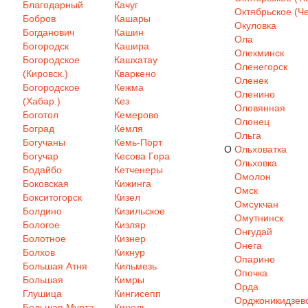
Благодарный
Качуг
Октябрьское (Че
Бобров
Кашары
Окуловка
Богданович
Кашин
Ола
Богородск
Кашира
Олекминск
Богородское
Кашхатау
Оленегорск
(Кировск.)
Кваркено
Оленек
Богородское
Кежма
Оленино
(Хабар.)
Кез
Оловянная
Боготол
Кемерово
Олонец
Боград
Кемля
Ольга
Богучаны
Кемь-Порт
О
Ольховатка
Богучар
Кесова Гора
Ольховка
Бодайбо
Кетченеры
Омолон
Боковская
Кижинга
Омск
Бокситогорск
Кизел
Омсукчан
Болдино
Кизильское
Омутнинск
Бологое
Кизляр
Онгудай
Болотное
Кизнер
Онега
Болхов
Кикнур
Опарино
Большая Атня
Кильмезь
Опочка
Большая
Кимры
Орда
Глушица
Кингисепп
Орджоникидзев
Большая Мурта
Кинель