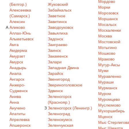
Мордово
(Белгор.)
Жуковский
Морки
Алексеевка
Забайкальск
Морозовск
(Самарск.)
Заветное
Моршанск
Алексин
Завитинск
Мосальск
А
Аликово
Заводоуковск
Москаленки
Аллах-Юнь
Завьялиха
Москва
Альметьевск
Задонск
Мостовской
Амга
Заиграево
Мотыгино
Амдерма
Заинск
Мошково
Амурзет
Закаменск
Мраково
Амурск
Залари
Мугур-Аксы
Анадырь
Западная Двина
Мужи
Анапа
Зарайск
Муравленко
Ангарск
Звенигород
Мураши
Анжеро-
Звериноголовское
Мурманск
Судженск
Здвинск
Муром
Анива
Зеленогорск
Муромцево
Анна
(Краснояр.)
Муслюмово
Анучино
З
Зеленогорск (Ленингр.)
Мухоршибирь
Апатиты
Зеленоград
Мценск
Апрелевка
Зеленокумск
Мыс Стерлигов
Апшеронск
Зеленчукская
Мыс Шмидта