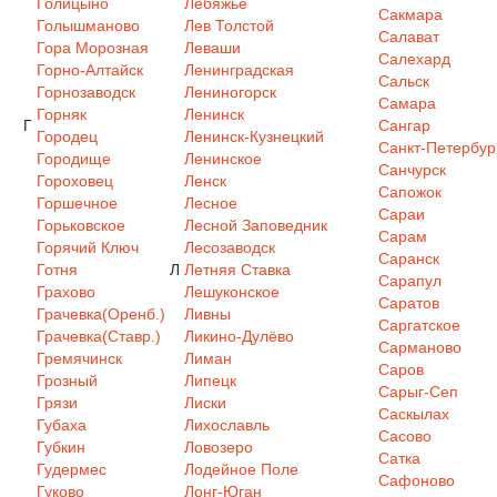
Голицыно
Лебяжье
Сакмара
Голышманово
Лев Толстой
Салават
Гора Морозная
Леваши
Салехард
Горно-Алтайск
Ленинградская
Сальск
Горнозаводск
Лениногорск
Самара
Горняк
Ленинск
Г
Сангар
Городец
Ленинск-Кузнецкий
Санкт-Петербур
Городище
Ленинское
Санчурск
Гороховец
Ленск
Сапожок
Горшечное
Лесное
Сараи
Горьковское
Лесной Заповедник
Сарам
Горячий Ключ
Лесозаводск
Саранск
Готня
Л
Летняя Ставка
Сарапул
Грахово
Лешуконское
Саратов
Грачевка(Оренб.)
Ливны
Саргатское
Грачевка(Ставр.)
Ликино-Дулёво
Сарманово
Гремячинск
Лиман
Саров
Грозный
Липецк
Сарыг-Сеп
Грязи
Лиски
Саскылах
Губаха
Лихославль
Сасово
Губкин
Ловозеро
Сатка
Гудермес
Лодейное Поле
Сафоново
Гуково
Лонг-Юган