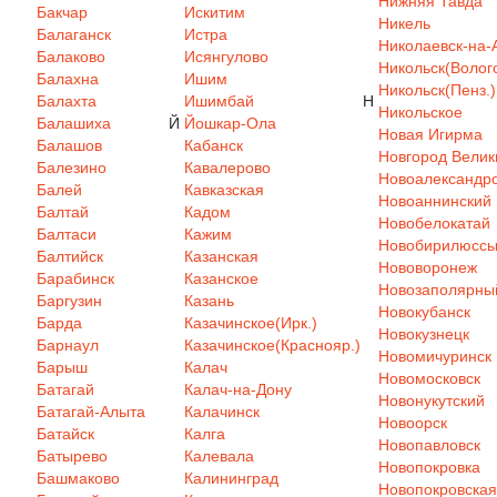
Нижняя Тавда
Бакчар
Искитим
Никель
Балаганск
Истра
Николаевск-на-
Балаково
Исянгулово
Никольск(Волого
Балахна
Ишим
Никольск(Пенз.)
Балахта
Ишимбай
Н
Никольское
Балашиха
Й
Йошкар-Ола
Новая Игирма
Балашов
Кабанск
Новгород Велик
Балезино
Кавалерово
Новоалександр
Балей
Кавказская
Новоаннинский
Балтай
Кадом
Новобелокатай
Балтаси
Кажим
Новобирилюсс
Балтийск
Казанская
Нововоронеж
Барабинск
Казанское
Новозаполярны
Баргузин
Казань
Новокубанск
Барда
Казачинское(Ирк.)
Новокузнецк
Барнаул
Казачинское(Краснояр.)
Новомичуринск
Барыш
Калач
Новомосковск
Батагай
Калач-на-Дону
Новонукутский
Батагай-Алыта
Калачинск
Новоорск
Батайск
Калга
Новопавловск
Батырево
Калевала
Новопокровка
Башмаково
Калининград
Новопокровская