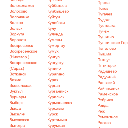
Пряжа
Волоколамск
Куйбышев
Псков
Волосово
Куйбышево
Пугачев
Волочанка
Куйтун
Пудож
Волхов
Кулебаки
Пустошка
Вольск
Кулу
Пучеж
Воркута
Кулунда
Пушкино
Воронеж
Кумены
Пушкинские Го
Воскресенск
Кумертау
Пыталово
Воскресенское
Кумух
Пышма
(Нижегор.)
Кунгур
Пыщуг
Воскресенское
Кунгуртуг
Пятигорск
(Сарат.)
Купино
Радищево
Воткинск
Курагино
Радужный
Вохма
Курах
Раевский
Всеволожск
Курган
Райчихинск
Вуктыл
Курганинск
Раменское
Вурнары
Курильск
Ребриха
Выборг
Курманаевка
Ревда
Выкса
Курсавка
Реж
Выселки
Курск
Ремонтное
Высоковск
Куртамыш
Ржакса
Вытегра
Курумкан