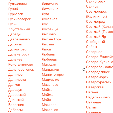
Саяногорск
Гулькевичи
Лопатино
Саянск
Гуниб
Лотошино
Светлогорск
Гурьевск
Луга
(Калинингр.)
Гусиноозерск
Лукоянов
Светлоград
Гусь-
Лух
Светлый (Калин
Хрустальный
Луховицы
Светлый (Тюмен
Дабады
Лысково
Светлый Яр
Давлеканово
Лысые Горы
Свободный
Дагомыс
Лысьва
Себеж
Далматово
Льгов
Северное
Дальнегорск
Любань
Северо-Енисей
Дальнее
Люберцы
Северо-Курильс
Константиново
Магадан
Северобайкаль
Дальнереченск
Магдагачи
С
Северодвинск
Данилов
Магнитогорск
Североморск
Даниловка
Маджалис
Североуральск
Данков
Мазаново
Северская
Дарасун
Майкоп
Сегежа
Даровской
Майма
Седельниково
Двинской
Майя
Сеймчан
Березник
Макаров
Селты
Дебессы
Макарьев
Семенов