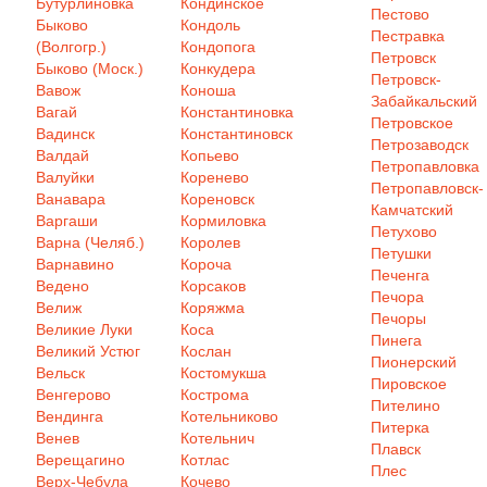
Бутурлиновка
Кондинское
Пестово
Быково
Кондоль
Пестравка
(Волгогр.)
Кондопога
Петровск
Быково (Моск.)
Конкудера
Петровск-
Вавож
Коноша
Забайкальский
Вагай
Константиновка
Петровское
Вадинск
Константиновск
Петрозаводск
Валдай
Копьево
Петропавловка
Валуйки
Коренево
Петропавловск-
Ванавара
Кореновск
Камчатский
Варгаши
Кормиловка
Петухово
Варна (Челяб.)
Королев
Петушки
Варнавино
Короча
Печенга
Ведено
Корсаков
Печора
Велиж
Коряжма
Печоры
Великие Луки
Коса
Пинега
Великий Устюг
Кослан
Пионерский
Вельск
Костомукша
Пировское
Венгерово
Кострома
Пителино
Вендинга
Котельниково
Питерка
Венев
Котельнич
Плавск
Верещагино
Котлас
Плес
Верх-Чебула
Кочево