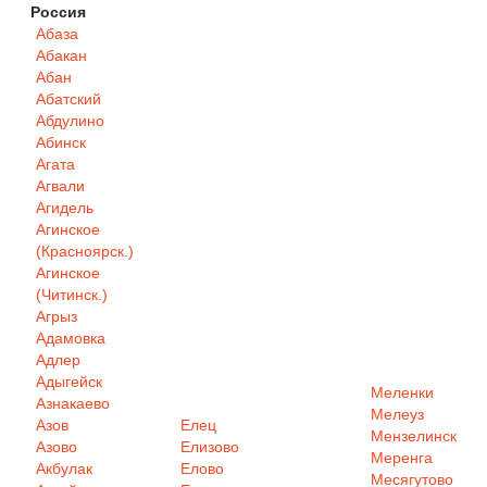
Россия
Абаза
Абакан
Абан
Абатский
Абдулино
Абинск
Агата
Агвали
Агидель
Агинское
(Красноярск.)
Агинское
(Читинск.)
Агрыз
Адамовка
Адлер
Адыгейск
Меленки
Азнакаево
Мелеуз
Азов
Елец
Мензелинск
Азово
Елизово
Меренга
Акбулак
Елово
Месягутово