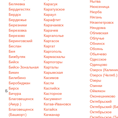
Нытва
Беляевка
Карасук
Нюксеница
Бердигестях
Каратузское
Нюрба
Бердск
Караул
Нягань
Бердюжье
Карафтит
Нязепетровск
Березники
Карачаевск
Няндома
Березовка
Карачев
Обливская
Березово
Каргаполье
Облучье
Беринговский
Каргасок
Обнинск
Беслан
Каргат
Обоянь
Бея
Каргополь
Обьячево
Бижбуляк
Кармаскалы
Одесское
Бийск
Карпогоры
Одинцово
Бийск-Зональная
Карталы
Озерск (Калинин
Бикин
Карымская
Озерск (Челяб.)
Билибино
Касимов
Озеры
Биробиджан
Касли
Озинки
Бирск
Каспийск
Б
Оймякон
Бичура
Касторное
Оконешниково
Благовещенск
Касумкент
Октябрьский
(Амур.)
Катав-Ивановск
Октябрьский (Ба
Благовещенск
Катайск
Октябрьское
(Башкорт.)
Качканар
Октябрьское (Т