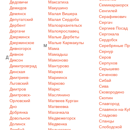
Дедовичи
Максатиха
Семикаракорск
Демидов
Макушино
Сенгилей
Демянск
Малая Вишера
Серафимович
Депутатский
Малая Сердоба
Сергач
Дербент
Малоархангельск
Сергиев Посад
Дергачи
Малоярославец
Сергокала
Дзержинск
Малые Дербеты
Сердобск
Дзержинское
Малые Кармакулы
М
Серебряные Пр
Дивногорск
Мама
Сернур
Дивное
Мамадыш
Д
Серов
Диксон
Мамоново
Серпухов
Димитровград
Мантурово
Серышево
Динская
Марево
Сеченово
Дмитриев-
Мариинск
Сибай
Льговский
Марково
Сива
Дмитров
Маркс
Сковородино
Дмитровск-
Маслянино
Скопин
Орловский
Матвеев Курган
Славгород
Дно
Матвеевка
Славянск-на-Ку
Добрянка
Махачкала
Сладково
Довольное
Медвежегорск
Сланцы
Долинск
Медвенка
Слободской
Домбай
Медногорск