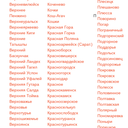
Плесецк
Верхневилюйск
Коченево
Плешаново
Верхнее
Кочки
Плюсса
Пенжино
Кош-Агач
П
Поворино
Верхнеуральск
Кошки
Погар
Верхнеяркеево
Красная Гора
Пограничный
Верхние Киги
Красная Горка
Подгоренский
Верхние
Красная Поляна
Подгорное
Татышлы
Красноармейск (Сарат.)
Поддорье
Верхний
Красноборск
Подольск
Баскунчак
Красновишерск
Подосиновец
Верхний Ландех
Красногвардейское
Подпорожье
Верхний Тагил
Красногородск
Покровка
Верхний Услон
Красногорск
Покровск
Верхний Уфалей
Краснодар
Покровское
Верхняя Гутара
Красное
Полесск
Верхняя Салда
Краснокаменск
Половинное
Верхняя Тойма
Краснокамск
Полтавка
Верховажье
Красноозерское
Полтавская
Верховье
Красноселькуп
Полярный
Верхотурье
Краснослободск
Пономаревка
Верхошижемье
Краснотуранск
Поныри
Верхоянск
Краснотурьинск
Порецкое