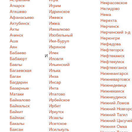
Некрасовское
Аткарск
Игрим
Нелидово
Атяшево
Идринское
Нема
Афанасьево
Ижевск
Нерехта
Ахтубинск
Ижма
Нерчинск
Ахты
Измалково
Нерчинский з-д
Ачинск
Изобильный
Нерюнгри
Аша
Ики-Бурул
Нефедова
Аян
Икряное
Нефтегорск
Бабаево
Илек
И
Нефтекамск
Бабаюрт
Иловля
Нефтекумск
Бавлы
Ильинский
Нефтеюганск
Багаевская
Илька
Нижнеангарск
Баган
Инза
Нижневартовск
Багдарин
Инсар
Нижнедевицк
Базарные
Инта
Нижнекамск
Матаки
Ипатово
Нижнеудинск
Байкалово
Ирбейское
Нижний Ломов
Байкальск
Ирбит
Нижний Новгор
Байкит
Иркутск
Нижний Тагил
Баймак
Исаклы
Нижний Цасуче
Бакалы
Исетское
Нижняя Омка
Баксан
Исилькуль