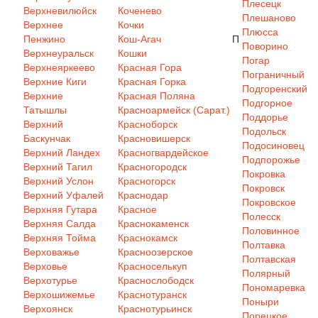
Плесецк
Верхневилюйск
Коченево
Плешаново
Верхнее
Кочки
Плюсса
Пенжино
Кош-Агач
П
Поворино
Верхнеуральск
Кошки
Погар
Верхнеяркеево
Красная Гора
Пограничный
Верхние Киги
Красная Горка
Подгоренский
Верхние
Красная Поляна
Подгорное
Татышлы
Красноармейск (Сарат.)
Поддорье
Верхний
Красноборск
Подольск
Баскунчак
Красновишерск
Подосиновец
Верхний Ландех
Красногвардейское
Подпорожье
Верхний Тагил
Красногородск
Покровка
Верхний Услон
Красногорск
Покровск
Верхний Уфалей
Краснодар
Покровское
Верхняя Гутара
Красное
Полесск
Верхняя Салда
Краснокаменск
Половинное
Верхняя Тойма
Краснокамск
Полтавка
Верховажье
Красноозерское
Полтавская
Верховье
Красноселькуп
Полярный
Верхотурье
Краснослободск
Пономаревка
Верхошижемье
Краснотуранск
Поныри
Верхоянск
Краснотурьинск
Порецкое