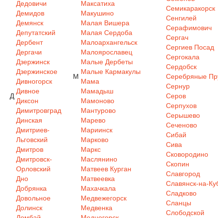
Дедовичи
Максатиха
Семикаракорск
Демидов
Макушино
Сенгилей
Демянск
Малая Вишера
Серафимович
Депутатский
Малая Сердоба
Сергач
Дербент
Малоархангельск
Сергиев Посад
Дергачи
Малоярославец
Сергокала
Дзержинск
Малые Дербеты
Сердобск
Дзержинское
Малые Кармакулы
М
Серебряные Пр
Дивногорск
Мама
Сернур
Дивное
Мамадыш
Д
Серов
Диксон
Мамоново
Серпухов
Димитровград
Мантурово
Серышево
Динская
Марево
Сеченово
Дмитриев-
Мариинск
Сибай
Льговский
Марково
Сива
Дмитров
Маркс
Сковородино
Дмитровск-
Маслянино
Скопин
Орловский
Матвеев Курган
Славгород
Дно
Матвеевка
Славянск-на-Ку
Добрянка
Махачкала
Сладково
Довольное
Медвежегорск
Сланцы
Долинск
Медвенка
Слободской
Домбай
Медногорск