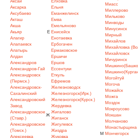
Аксай
Елховка
Миасс
Аксарка
Ельня
Миллерово
Аксубаево
Еманжелинск
Мильково
Акташ
Емва
Минводы
Акша
Емельяново
Минусинск
Акьяр
Е
Енисейск
Мирный
Алагир
Енотаевка
Михайлов
Алапаевск
Ербогачен
Михайловка (Вол
Алатырь
Ермаковское
Михайловск
Алдан
Ершичи
Мичуринск
Александров
Ершов
Мишкино(Башкор
Александров-Гай
Ессентуки
Мишкино(Курган
Александровск
Еткуль
Могойтуй
(Пермск.)
Ефремов
Могоча
Александровск-
Железноводск
Можайск
Сахалинский
Железногорск(Ирк.)
Можга
Александровский
Железногорск(Курск.)
Моздок
Завод
Жердевка
Мокроусово
Александровское
Жигалово
Ж
Мокшан
(Ставр.)
Жиганск
Молчаново
Александровское
Жигулевск
Монастырщина
(Томск.)
Жиздра
М
Мончегорск
Алексеевка
Жуковка