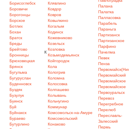
Павлоградка
Борисоглебск
Клявлино
Палана
Боровичи
Ковдор
Палатка
Борогонцы
Ковров
Палласовка
Борское
Ковылкино
Парабель
Ботлих
Когалым
Параньга
Бохан
Кодинск
Партизанск
Братск
Кожевниково
Партизанское
Бреды
Козельск
Парфино
Брейтово
Козловка
К
Пачелма
Бронницы
Козьмодемьянск
Певек
Брюховецкая
Койгородок
Пенза
Брянск
Кола
Первомайск(Ниж
Бугульма
Кологрив
Первомайский
Бугуруслан
Коломна
Первомайское
Буденновск
Колосовка
Первомайское
Буздяк
Колпашево
Первоуральск
Бузулук
Колывань
Перевоз
Буинск
Кольчугино
Перегребное
Буй
Коммунар
Перелюб
Буйнакск
Комсомольск-на-Амуре
Переславль-
Бураево
Комсомольский
Залесский
Бутурлино
Конаково
Пермь