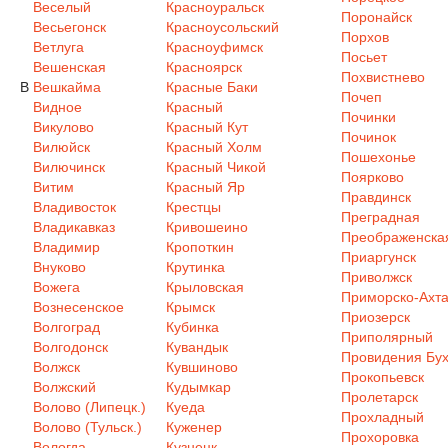
Веселый
Красноуральск
Поронайск
Весьегонск
Красноусольский
Порхов
Ветлуга
Красноуфимск
Посьет
Вешенская
Красноярск
Похвистнево
В
Вешкайма
Красные Баки
Почеп
Видное
Красный
Починки
Викулово
Красный Кут
Починок
Вилюйск
Красный Холм
Пошехонье
Вилючинск
Красный Чикой
Поярково
Витим
Красный Яр
Правдинск
Владивосток
Крестцы
Преградная
Владикавказ
Кривошеино
Преображенска
Владимир
Кропоткин
Приаргунск
Внуково
Крутинка
Приволжск
Вожега
Крыловская
Приморско-Ахта
Вознесенское
Крымск
Приозерск
Волгоград
Кубинка
Приполярный
Волгодонск
Кувандык
Провидения Бух
Волжск
Кувшиново
Прокопьевск
Волжский
Кудымкар
Пролетарск
Волово (Липецк.)
Куеда
Прохладный
Волово (Тульск.)
Куженер
Прохоровка
Вологда
Кузнецк