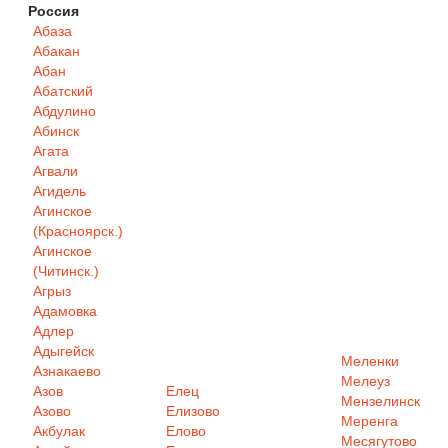
Россия
Абаза
Абакан
Абан
Абатский
Абдулино
Абинск
Агата
Агвали
Агидель
Агинское
(Красноярск.)
Агинское
(Читинск.)
Агрыз
Адамовка
Адлер
Адыгейск
Меленки
Азнакаево
Мелеуз
Азов
Елец
Мензелинск
Азово
Елизово
Меренга
Акбулак
Елово
Месягутово