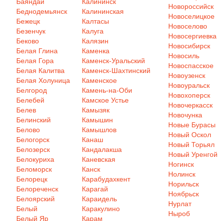
Баяндай
Калининск
Новороссийск
Беднодемьянск
Калининская
Новоселицкое
Бежецк
Калтасы
Новоселово
Безенчук
Калуга
Новосергиевка
Беково
Калязин
Новосибирск
Белая Глина
Каменка
Новосиль
Белая Гора
Каменск-Уральский
Новоспасское
Белая Калитва
Каменск-Шахтинский
Новоузенск
Белая Холуница
Каменское
Новоуральск
Белгород
Камень-на-Оби
Новохоперск
Белебей
Камское Устье
Новочеркасск
Белев
Камызяк
Новочунка
Белинский
Камышин
Новые Бурасы
Белово
Камышлов
Новый Оскол
Белогорск
Канаш
Новый Торьял
Белозерск
Кандалакша
Новый Уренгой
Белокуриха
Каневская
Ногинск
Беломорск
Канск
Нолинск
Белорецк
Карабудахкент
Норильск
Белореченск
Карагай
Ноябрьск
Белоярский
Караидель
Нурлат
Белый
Каракулино
Ныроб
Белый Яр
Карам