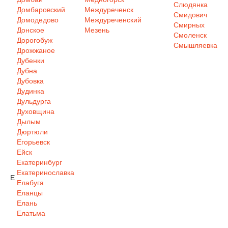
Слюдянка
Домбаровский
Междуреченск
Смидович
Домодедово
Междуреченский
Смирных
Донское
Мезень
Смоленск
Дорогобуж
Смышляевка
Дрожжаное
Дубенки
Дубна
Дубовка
Дудинка
Дульдурга
Духовщина
Дылым
Дюртюли
Егорьевск
Ейск
Екатеринбург
Екатеринославка
Е
Елабуга
Еланцы
Елань
Елатьма