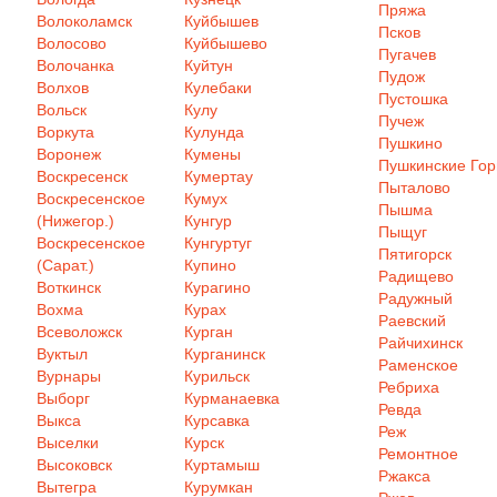
Пряжа
Волоколамск
Куйбышев
Псков
Волосово
Куйбышево
Пугачев
Волочанка
Куйтун
Пудож
Волхов
Кулебаки
Пустошка
Вольск
Кулу
Пучеж
Воркута
Кулунда
Пушкино
Воронеж
Кумены
Пушкинские Го
Воскресенск
Кумертау
Пыталово
Воскресенское
Кумух
Пышма
(Нижегор.)
Кунгур
Пыщуг
Воскресенское
Кунгуртуг
Пятигорск
(Сарат.)
Купино
Радищево
Воткинск
Курагино
Радужный
Вохма
Курах
Раевский
Всеволожск
Курган
Райчихинск
Вуктыл
Курганинск
Раменское
Вурнары
Курильск
Ребриха
Выборг
Курманаевка
Ревда
Выкса
Курсавка
Реж
Выселки
Курск
Ремонтное
Высоковск
Куртамыш
Ржакса
Вытегра
Курумкан