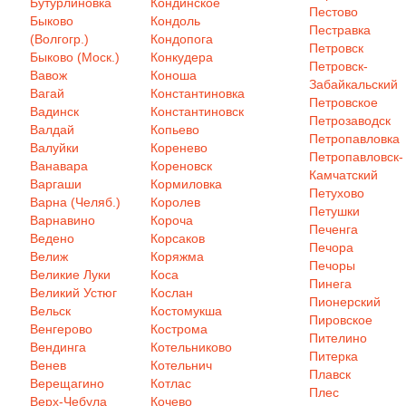
Бутурлиновка
Кондинское
Пестово
Быково
Кондоль
Пестравка
(Волгогр.)
Кондопога
Петровск
Быково (Моск.)
Конкудера
Петровск-
Вавож
Коноша
Забайкальский
Вагай
Константиновка
Петровское
Вадинск
Константиновск
Петрозаводск
Валдай
Копьево
Петропавловка
Валуйки
Коренево
Петропавловск-
Ванавара
Кореновск
Камчатский
Варгаши
Кормиловка
Петухово
Варна (Челяб.)
Королев
Петушки
Варнавино
Короча
Печенга
Ведено
Корсаков
Печора
Велиж
Коряжма
Печоры
Великие Луки
Коса
Пинега
Великий Устюг
Кослан
Пионерский
Вельск
Костомукша
Пировское
Венгерово
Кострома
Пителино
Вендинга
Котельниково
Питерка
Венев
Котельнич
Плавск
Верещагино
Котлас
Плес
Верх-Чебула
Кочево