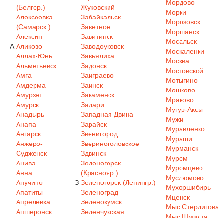
Мордово
(Белгор.)
Жуковский
Морки
Алексеевка
Забайкальск
Морозовск
(Самарск.)
Заветное
Моршанск
Алексин
Завитинск
Мосальск
А
Аликово
Заводоуковск
Москаленки
Аллах-Юнь
Завьялиха
Москва
Альметьевск
Задонск
Мостовской
Амга
Заиграево
Мотыгино
Амдерма
Заинск
Мошково
Амурзет
Закаменск
Мраково
Амурск
Залари
Мугур-Аксы
Анадырь
Западная Двина
Мужи
Анапа
Зарайск
Муравленко
Ангарск
Звенигород
Мураши
Анжеро-
Звериноголовское
Мурманск
Судженск
Здвинск
Муром
Анива
Зеленогорск
Муромцево
Анна
(Краснояр.)
Муслюмово
Анучино
З
Зеленогорск (Ленингр.)
Мухоршибирь
Апатиты
Зеленоград
Мценск
Апрелевка
Зеленокумск
Мыс Стерлигов
Апшеронск
Зеленчукская
Мыс Шмидта