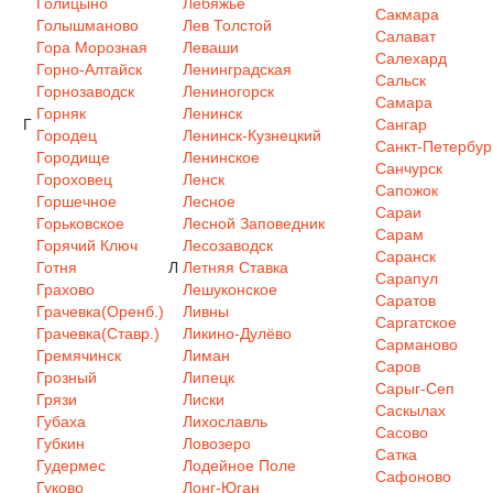
Голицыно
Лебяжье
Сакмара
Голышманово
Лев Толстой
Салават
Гора Морозная
Леваши
Салехард
Горно-Алтайск
Ленинградская
Сальск
Горнозаводск
Лениногорск
Самара
Горняк
Ленинск
Г
Сангар
Городец
Ленинск-Кузнецкий
Санкт-Петербур
Городище
Ленинское
Санчурск
Гороховец
Ленск
Сапожок
Горшечное
Лесное
Сараи
Горьковское
Лесной Заповедник
Сарам
Горячий Ключ
Лесозаводск
Саранск
Готня
Л
Летняя Ставка
Сарапул
Грахово
Лешуконское
Саратов
Грачевка(Оренб.)
Ливны
Саргатское
Грачевка(Ставр.)
Ликино-Дулёво
Сарманово
Гремячинск
Лиман
Саров
Грозный
Липецк
Сарыг-Сеп
Грязи
Лиски
Саскылах
Губаха
Лихославль
Сасово
Губкин
Ловозеро
Сатка
Гудермес
Лодейное Поле
Сафоново
Гуково
Лонг-Юган