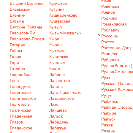
Ржев
Вышний Волочек
Курчатов
Ровеньки
Вяземский
Кутулик
Ровное
Вязники
Кушнаренково
Родники
Вязьма
Кущевская
Романовская
Вятские Поляны
Кызыл
Рославль
Гаврилов-Ям
Кызыл-Мажалык
Р
Россошь
Гаврилово-Посад
Кыра
Ростов
Гагарин
Кырен
Ростов-на-Дону
Гайны
Кытлым
Ртищево
Галич
Кыштовка
Рубцовск
Гари
Кыштым
Рудня(Волгогр.)
Гатчина
Кяхта
Рудня(Смоленск
Гвардейск
Лабинск
Руза
Гдов
Лаврентия
Русская Поляна
Геленджик
Лагань
Русский Камеш
Георгиевск
Лаго-Наки плато
Рутул
Георгиевское
Лазаревское
Рыбинск
Гергебиль
Лазо
Рыбная Слобод
Гиагинская
Лаишево
Рыбное
Гладенькая
Лальск
Рыльск
Глазов
Лебедянь
Ряжск
Гляданское
Лебяжье
Рязань