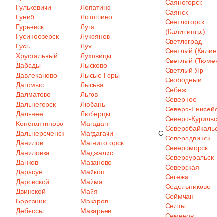
Саяногорск
Гулькевичи
Лопатино
Саянск
Гуниб
Лотошино
Светлогорск
Гурьевск
Луга
(Калинингр.)
Гусиноозерск
Лукоянов
Светлоград
Гусь-
Лух
Светлый (Калин
Хрустальный
Луховицы
Светлый (Тюмен
Дабады
Лысково
Светлый Яр
Давлеканово
Лысые Горы
Свободный
Дагомыс
Лысьва
Себеж
Далматово
Льгов
Северное
Дальнегорск
Любань
Северо-Енисей
Дальнее
Люберцы
Северо-Курильс
Константиново
Магадан
Северобайкаль
Дальнереченск
Магдагачи
С
Северодвинск
Данилов
Магнитогорск
Североморск
Даниловка
Маджалис
Североуральск
Данков
Мазаново
Северская
Дарасун
Майкоп
Сегежа
Даровской
Майма
Седельниково
Двинской
Майя
Сеймчан
Березник
Макаров
Селты
Дебессы
Макарьев
Семенов