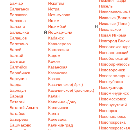
Нижняя Тавда
Бакчар
Искитим
Никель
Балаганск
Истра
Николаевск-на-
Балаково
Исянгулово
Никольск(Волого
Балахна
Ишим
Никольск(Пенз.)
Балахта
Ишимбай
Н
Никольское
Балашиха
Й
Йошкар-Ола
Новая Игирма
Балашов
Кабанск
Новгород Велик
Балезино
Кавалерово
Новоалександр
Балей
Кавказская
Новоаннинский
Балтай
Кадом
Новобелокатай
Балтаси
Кажим
Новобирилюсс
Балтийск
Казанская
Нововоронеж
Барабинск
Казанское
Новозаполярны
Баргузин
Казань
Новокубанск
Барда
Казачинское(Ирк.)
Новокузнецк
Барнаул
Казачинское(Краснояр.)
Новомичуринск
Барыш
Калач
Новомосковск
Батагай
Калач-на-Дону
Новонукутский
Батагай-Алыта
Калачинск
Новоорск
Батайск
Калга
Новопавловск
Батырево
Калевала
Новопокровка
Башмаково
Калининград
Новопокровская