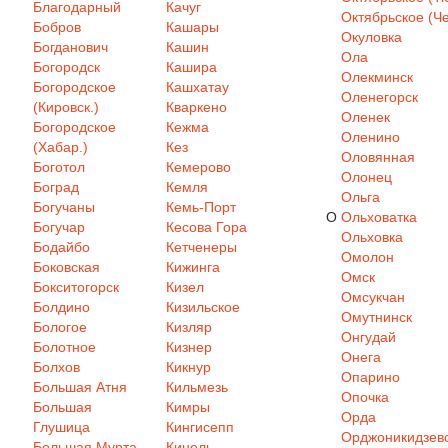
Благодарный
Качуг
Октябрьское (Че
Бобров
Кашары
Окуловка
Богданович
Кашин
Ола
Богородск
Кашира
Олекминск
Богородское
Кашхатау
Оленегорск
(Кировск.)
Кваркено
Оленек
Богородское
Кежма
Оленино
(Хабар.)
Кез
Оловянная
Боготол
Кемерово
Олонец
Боград
Кемля
Ольга
Богучаны
Кемь-Порт
О
Ольховатка
Богучар
Кесова Гора
Ольховка
Бодайбо
Кетченеры
Омолон
Боковская
Кижинга
Омск
Бокситогорск
Кизел
Омсукчан
Болдино
Кизильское
Омутнинск
Бологое
Кизляр
Онгудай
Болотное
Кизнер
Онега
Болхов
Кикнур
Опарино
Большая Атня
Кильмезь
Опочка
Большая
Кимры
Орда
Глушица
Кингисепп
Орджоникидзев
Большая Мурта
Кинель