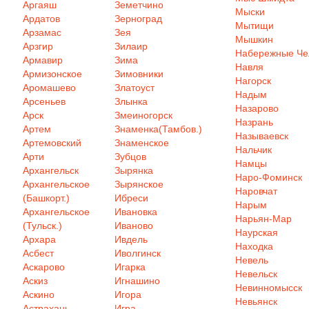
Аргаяш
Земетчино
Мыски
Ардатов
Зерноград
Мытищи
Арзамас
Зея
Мышкин
Арзгир
Зилаир
Набережные Ч
Армавир
Зима
Навля
Армизонское
Зимовники
Нагорск
Аромашево
Златоуст
Надым
Арсеньев
Злынка
Назарово
Арск
Змеиногорск
Назрань
Артем
Знаменка(Тамбов.)
Называевск
Артемовский
Знаменское
Нальчик
Арти
Зубцов
Намцы
Архангельск
Зырянка
Наро-Фоминск
Архангельское
Зырянское
Наровчат
(Башкорт.)
Ибреси
Нарым
Архангельское
Ивановка
Нарьян-Мар
(Тульск.)
Иваново
Наурская
Архара
Ивдель
Находка
Асбест
Иволгинск
Невель
Аскарово
Игарка
Невельск
Аскиз
Игнашино
Невинномысск
Аскино
Игора
Невьянск
Астрахань
Игра