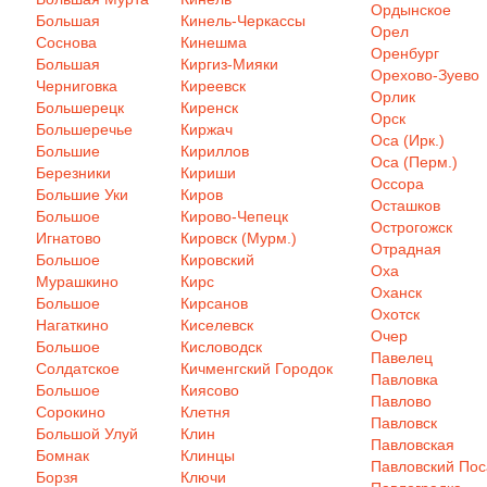
Ордынское
Большая
Кинель-Черкассы
Орел
Соснова
Кинешма
Оренбург
Большая
Киргиз-Мияки
Орехово-Зуево
Черниговка
Киреевск
Орлик
Большерецк
Киренск
Орск
Большеречье
Киржач
Оса (Ирк.)
Большие
Кириллов
Оса (Перм.)
Березники
Кириши
Оссора
Большие Уки
Киров
Осташков
Большое
Кирово-Чепецк
Острогожск
Игнатово
Кировск (Мурм.)
Отрадная
Большое
Кировский
Оха
Мурашкино
Кирс
Оханск
Большое
Кирсанов
Охотск
Нагаткино
Киселевск
Очер
Большое
Кисловодск
Павелец
Солдатское
Кичменгский Городок
Павловка
Большое
Киясово
Павлово
Сорокино
Клетня
Павловск
Большой Улуй
Клин
Павловская
Бомнак
Клинцы
Павловский Пос
Борзя
Ключи