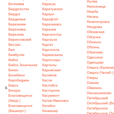
Нытва
Беляевка
Карасук
Нюксеница
Бердигестях
Каратузское
Нюрба
Бердск
Караул
Нягань
Бердюжье
Карафтит
Нязепетровск
Березники
Карачаевск
Няндома
Березовка
Карачев
Обливская
Березово
Каргаполье
Облучье
Беринговский
Каргасок
Обнинск
Беслан
Каргат
Обоянь
Бея
Каргополь
Обьячево
Бижбуляк
Кармаскалы
Одесское
Бийск
Карпогоры
Одинцово
Бийск-Зональная
Карталы
Озерск (Калинин
Бикин
Карымская
Озерск (Челяб.)
Билибино
Касимов
Озеры
Биробиджан
Касли
Озинки
Бирск
Каспийск
Б
Оймякон
Бичура
Касторное
Оконешниково
Благовещенск
Касумкент
Октябрьский
(Амур.)
Катав-Ивановск
Октябрьский (Ба
Благовещенск
Катайск
Октябрьское
(Башкорт.)
Качканар
Октябрьское (Т