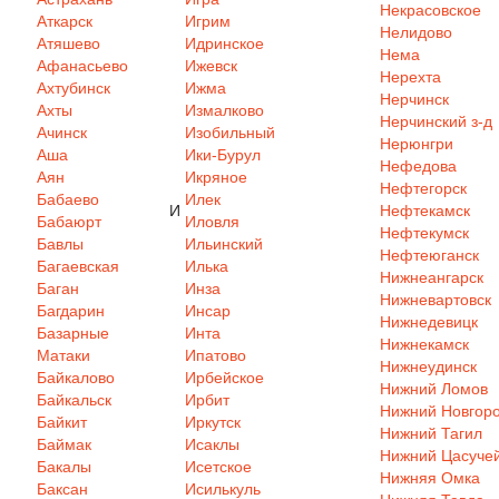
Некрасовское
Аткарск
Игрим
Нелидово
Атяшево
Идринское
Нема
Афанасьево
Ижевск
Нерехта
Ахтубинск
Ижма
Нерчинск
Ахты
Измалково
Нерчинский з-д
Ачинск
Изобильный
Нерюнгри
Аша
Ики-Бурул
Нефедова
Аян
Икряное
Нефтегорск
Бабаево
Илек
И
Нефтекамск
Бабаюрт
Иловля
Нефтекумск
Бавлы
Ильинский
Нефтеюганск
Багаевская
Илька
Нижнеангарск
Баган
Инза
Нижневартовск
Багдарин
Инсар
Нижнедевицк
Базарные
Инта
Нижнекамск
Матаки
Ипатово
Нижнеудинск
Байкалово
Ирбейское
Нижний Ломов
Байкальск
Ирбит
Нижний Новгор
Байкит
Иркутск
Нижний Тагил
Баймак
Исаклы
Нижний Цасуче
Бакалы
Исетское
Нижняя Омка
Баксан
Исилькуль