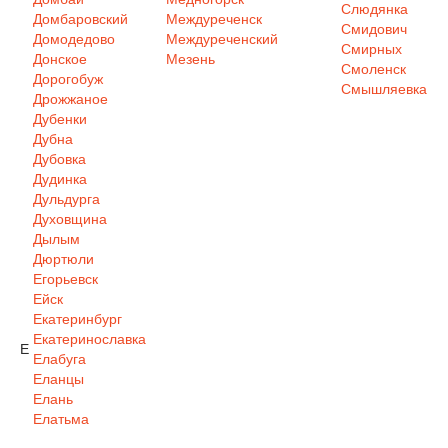
Слюдянка
Домбаровский
Междуреченск
Смидович
Домодедово
Междуреченский
Смирных
Донское
Мезень
Смоленск
Дорогобуж
Смышляевка
Дрожжаное
Дубенки
Дубна
Дубовка
Дудинка
Дульдурга
Духовщина
Дылым
Дюртюли
Егорьевск
Ейск
Екатеринбург
Екатеринославка
Е
Елабуга
Еланцы
Елань
Елатьма