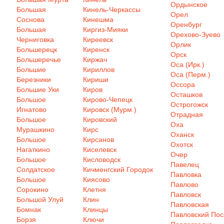
Ордынское
Большая
Кинель-Черкассы
Орел
Соснова
Кинешма
Оренбург
Большая
Киргиз-Мияки
Орехово-Зуево
Черниговка
Киреевск
Орлик
Большерецк
Киренск
Орск
Большеречье
Киржач
Оса (Ирк.)
Большие
Кириллов
Оса (Перм.)
Березники
Кириши
Оссора
Большие Уки
Киров
Осташков
Большое
Кирово-Чепецк
Острогожск
Игнатово
Кировск (Мурм.)
Отрадная
Большое
Кировский
Оха
Мурашкино
Кирс
Оханск
Большое
Кирсанов
Охотск
Нагаткино
Киселевск
Очер
Большое
Кисловодск
Павелец
Солдатское
Кичменгский Городок
Павловка
Большое
Киясово
Павлово
Сорокино
Клетня
Павловск
Большой Улуй
Клин
Павловская
Бомнак
Клинцы
Павловский Пос
Борзя
Ключи