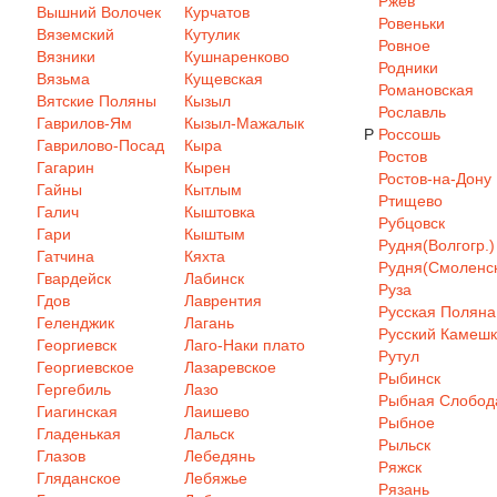
Ржев
Вышний Волочек
Курчатов
Ровеньки
Вяземский
Кутулик
Ровное
Вязники
Кушнаренково
Родники
Вязьма
Кущевская
Романовская
Вятские Поляны
Кызыл
Рославль
Гаврилов-Ям
Кызыл-Мажалык
Р
Россошь
Гаврилово-Посад
Кыра
Ростов
Гагарин
Кырен
Ростов-на-Дону
Гайны
Кытлым
Ртищево
Галич
Кыштовка
Рубцовск
Гари
Кыштым
Рудня(Волгогр.)
Гатчина
Кяхта
Рудня(Смоленск
Гвардейск
Лабинск
Руза
Гдов
Лаврентия
Русская Поляна
Геленджик
Лагань
Русский Камеш
Георгиевск
Лаго-Наки плато
Рутул
Георгиевское
Лазаревское
Рыбинск
Гергебиль
Лазо
Рыбная Слобод
Гиагинская
Лаишево
Рыбное
Гладенькая
Лальск
Рыльск
Глазов
Лебедянь
Ряжск
Гляданское
Лебяжье
Рязань