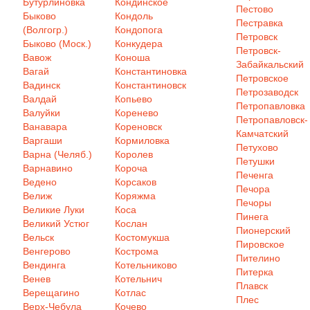
Бутурлиновка
Кондинское
Пестово
Быково
Кондоль
Пестравка
(Волгогр.)
Кондопога
Петровск
Быково (Моск.)
Конкудера
Петровск-
Вавож
Коноша
Забайкальский
Вагай
Константиновка
Петровское
Вадинск
Константиновск
Петрозаводск
Валдай
Копьево
Петропавловка
Валуйки
Коренево
Петропавловск-
Ванавара
Кореновск
Камчатский
Варгаши
Кормиловка
Петухово
Варна (Челяб.)
Королев
Петушки
Варнавино
Короча
Печенга
Ведено
Корсаков
Печора
Велиж
Коряжма
Печоры
Великие Луки
Коса
Пинега
Великий Устюг
Кослан
Пионерский
Вельск
Костомукша
Пировское
Венгерово
Кострома
Пителино
Вендинга
Котельниково
Питерка
Венев
Котельнич
Плавск
Верещагино
Котлас
Плес
Верх-Чебула
Кочево