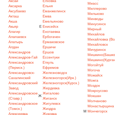
Аксай
Елховка
Миасс
Аксарка
Ельня
Миллерово
Аксубаево
Еманжелинск
Мильково
Акташ
Емва
Минводы
Акша
Емельяново
Минусинск
Акьяр
Е
Енисейск
Мирный
Алагир
Енотаевка
Михайлов
Алапаевск
Ербогачен
Михайловка (Вол
Алатырь
Ермаковское
Михайловск
Алдан
Ершичи
Мичуринск
Александров
Ершов
Мишкино(Башкор
Александров-Гай
Ессентуки
Мишкино(Курган
Александровск
Еткуль
Могойтуй
(Пермск.)
Ефремов
Могоча
Александровск-
Железноводск
Можайск
Сахалинский
Железногорск(Ирк.)
Можга
Александровский
Железногорск(Курск.)
Моздок
Завод
Жердевка
Мокроусово
Александровское
Жигалово
Ж
Мокшан
(Ставр.)
Жиганск
Молчаново
Александровское
Жигулевск
Монастырщина
(Томск.)
Жиздра
М
Мончегорск
Алексеевка
Жуковка