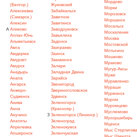
Мордово
(Белгор.)
Жуковский
Морки
Алексеевка
Забайкальск
Морозовск
(Самарск.)
Заветное
Моршанск
Алексин
Завитинск
Мосальск
А
Аликово
Заводоуковск
Москаленки
Аллах-Юнь
Завьялиха
Москва
Альметьевск
Задонск
Мостовской
Амга
Заиграево
Мотыгино
Амдерма
Заинск
Мошково
Амурзет
Закаменск
Мраково
Амурск
Залари
Мугур-Аксы
Анадырь
Западная Двина
Мужи
Анапа
Зарайск
Муравленко
Ангарск
Звенигород
Мураши
Анжеро-
Звериноголовское
Мурманск
Судженск
Здвинск
Муром
Анива
Зеленогорск
Муромцево
Анна
(Краснояр.)
Муслюмово
Анучино
З
Зеленогорск (Ленингр.)
Мухоршибирь
Апатиты
Зеленоград
Мценск
Апрелевка
Зеленокумск
Мыс Стерлигов
Апшеронск
Зеленчукская
Мыс Шмидта