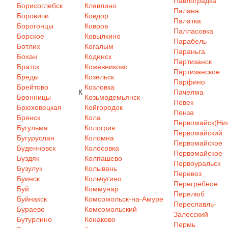
Павлоградка
Борисоглебск
Клявлино
Палана
Боровичи
Ковдор
Палатка
Борогонцы
Ковров
Палласовка
Борское
Ковылкино
Парабель
Ботлих
Когалым
Параньга
Бохан
Кодинск
Партизанск
Братск
Кожевниково
Партизанское
Бреды
Козельск
Парфино
Брейтово
Козловка
К
Пачелма
Бронницы
Козьмодемьянск
Певек
Брюховецкая
Койгородок
Пенза
Брянск
Кола
Первомайск(Ниж
Бугульма
Кологрив
Первомайский
Бугуруслан
Коломна
Первомайское
Буденновск
Колосовка
Первомайское
Буздяк
Колпашево
Первоуральск
Бузулук
Колывань
Перевоз
Буинск
Кольчугино
Перегребное
Буй
Коммунар
Перелюб
Буйнакск
Комсомольск-на-Амуре
Переславль-
Бураево
Комсомольский
Залесский
Бутурлино
Конаково
Пермь