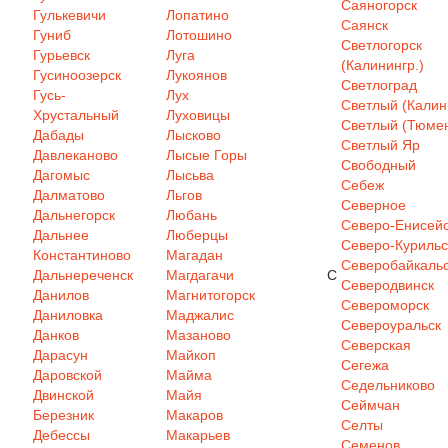
Саяногорск
Гулькевичи
Лопатино
Саянск
Гуниб
Лотошино
Светлогорск
Гурьевск
Луга
(Калинингр.)
Гусиноозерск
Лукоянов
Светлоград
Гусь-
Лух
Светлый (Калин
Хрустальный
Луховицы
Светлый (Тюмен
Дабады
Лысково
Светлый Яр
Давлеканово
Лысые Горы
Свободный
Дагомыс
Лысьва
Себеж
Далматово
Льгов
Северное
Дальнегорск
Любань
Северо-Енисей
Дальнее
Люберцы
Северо-Курильс
Константиново
Магадан
Северобайкаль
Дальнереченск
Магдагачи
С
Северодвинск
Данилов
Магнитогорск
Североморск
Даниловка
Маджалис
Североуральск
Данков
Мазаново
Северская
Дарасун
Майкоп
Сегежа
Даровской
Майма
Седельниково
Двинской
Майя
Сеймчан
Березник
Макаров
Селты
Дебессы
Макарьев
Семенов