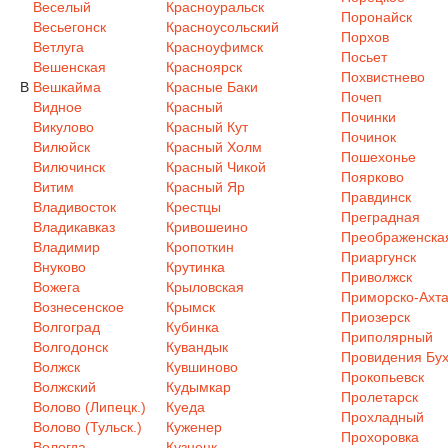
Веселый
Красноуральск
Поронайск
Весьегонск
Красноусольский
Порхов
Ветлуга
Красноуфимск
Посьет
Вешенская
Красноярск
Похвистнево
В
Вешкайма
Красные Баки
Почеп
Видное
Красный
Починки
Викулово
Красный Кут
Починок
Вилюйск
Красный Холм
Пошехонье
Вилючинск
Красный Чикой
Поярково
Витим
Красный Яр
Правдинск
Владивосток
Крестцы
Преградная
Владикавказ
Кривошеино
Преображенска
Владимир
Кропоткин
Приаргунск
Внуково
Крутинка
Приволжск
Вожега
Крыловская
Приморско-Ахта
Вознесенское
Крымск
Приозерск
Волгоград
Кубинка
Приполярный
Волгодонск
Кувандык
Провидения Бух
Волжск
Кувшиново
Прокопьевск
Волжский
Кудымкар
Пролетарск
Волово (Липецк.)
Куеда
Прохладный
Волово (Тульск.)
Куженер
Прохоровка
Вологда
Кузнецк