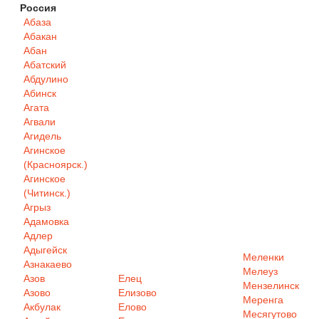
Россия
Абаза
Абакан
Абан
Абатский
Абдулино
Абинск
Агата
Агвали
Агидель
Агинское
(Красноярск.)
Агинское
(Читинск.)
Агрыз
Адамовка
Адлер
Адыгейск
Меленки
Азнакаево
Мелеуз
Азов
Елец
Мензелинск
Азово
Елизово
Меренга
Акбулак
Елово
Месягутово