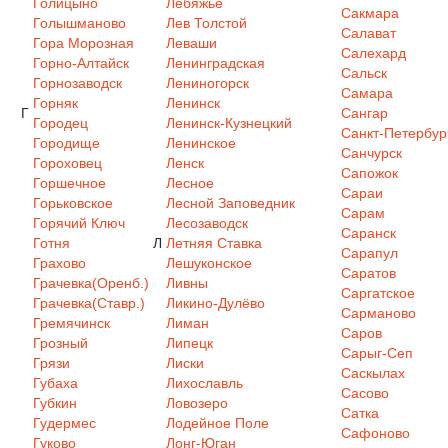
Голицыно
Лебяжье
Сакмара
Голышманово
Лев Толстой
Салават
Гора Морозная
Леваши
Салехард
Горно-Алтайск
Ленинградская
Сальск
Горнозаводск
Лениногорск
Самара
Горняк
Ленинск
Г
Сангар
Городец
Ленинск-Кузнецкий
Санкт-Петербур
Городище
Ленинское
Санчурск
Гороховец
Ленск
Сапожок
Горшечное
Лесное
Сараи
Горьковское
Лесной Заповедник
Сарам
Горячий Ключ
Лесозаводск
Саранск
Готня
Л
Летняя Ставка
Сарапул
Грахово
Лешуконское
Саратов
Грачевка(Оренб.)
Ливны
Саргатское
Грачевка(Ставр.)
Ликино-Дулёво
Сарманово
Гремячинск
Лиман
Саров
Грозный
Липецк
Сарыг-Сеп
Грязи
Лиски
Саскылах
Губаха
Лихославль
Сасово
Губкин
Ловозеро
Сатка
Гудермес
Лодейное Поле
Сафоново
Гуково
Лонг-Юган