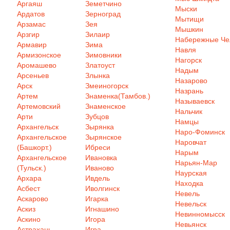
Аргаяш
Земетчино
Мыски
Ардатов
Зерноград
Мытищи
Арзамас
Зея
Мышкин
Арзгир
Зилаир
Набережные Ч
Армавир
Зима
Навля
Армизонское
Зимовники
Нагорск
Аромашево
Златоуст
Надым
Арсеньев
Злынка
Назарово
Арск
Змеиногорск
Назрань
Артем
Знаменка(Тамбов.)
Называевск
Артемовский
Знаменское
Нальчик
Арти
Зубцов
Намцы
Архангельск
Зырянка
Наро-Фоминск
Архангельское
Зырянское
Наровчат
(Башкорт.)
Ибреси
Нарым
Архангельское
Ивановка
Нарьян-Мар
(Тульск.)
Иваново
Наурская
Архара
Ивдель
Находка
Асбест
Иволгинск
Невель
Аскарово
Игарка
Невельск
Аскиз
Игнашино
Невинномысск
Аскино
Игора
Невьянск
Астрахань
Игра