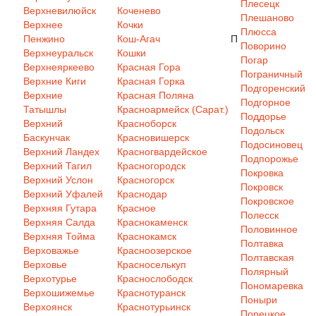
Плесецк
Верхневилюйск
Коченево
Плешаново
Верхнее
Кочки
Плюсса
Пенжино
Кош-Агач
П
Поворино
Верхнеуральск
Кошки
Погар
Верхнеяркеево
Красная Гора
Пограничный
Верхние Киги
Красная Горка
Подгоренский
Верхние
Красная Поляна
Подгорное
Татышлы
Красноармейск (Сарат.)
Поддорье
Верхний
Красноборск
Подольск
Баскунчак
Красновишерск
Подосиновец
Верхний Ландех
Красногвардейское
Подпорожье
Верхний Тагил
Красногородск
Покровка
Верхний Услон
Красногорск
Покровск
Верхний Уфалей
Краснодар
Покровское
Верхняя Гутара
Красное
Полесск
Верхняя Салда
Краснокаменск
Половинное
Верхняя Тойма
Краснокамск
Полтавка
Верховажье
Красноозерское
Полтавская
Верховье
Красноселькуп
Полярный
Верхотурье
Краснослободск
Пономаревка
Верхошижемье
Краснотуранск
Поныри
Верхоянск
Краснотурьинск
Порецкое