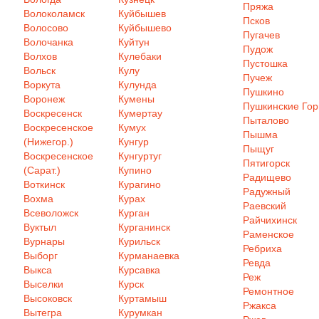
Пряжа
Волоколамск
Куйбышев
Псков
Волосово
Куйбышево
Пугачев
Волочанка
Куйтун
Пудож
Волхов
Кулебаки
Пустошка
Вольск
Кулу
Пучеж
Воркута
Кулунда
Пушкино
Воронеж
Кумены
Пушкинские Го
Воскресенск
Кумертау
Пыталово
Воскресенское
Кумух
Пышма
(Нижегор.)
Кунгур
Пыщуг
Воскресенское
Кунгуртуг
Пятигорск
(Сарат.)
Купино
Радищево
Воткинск
Курагино
Радужный
Вохма
Курах
Раевский
Всеволожск
Курган
Райчихинск
Вуктыл
Курганинск
Раменское
Вурнары
Курильск
Ребриха
Выборг
Курманаевка
Ревда
Выкса
Курсавка
Реж
Выселки
Курск
Ремонтное
Высоковск
Куртамыш
Ржакса
Вытегра
Курумкан