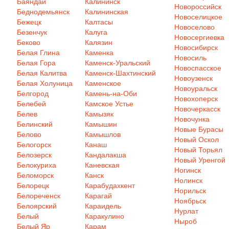
Баяндай
Калининск
Новороссийск
Беднодемьянск
Калининская
Новоселицкое
Бежецк
Калтасы
Новоселово
Безенчук
Калуга
Новосергиевка
Беково
Калязин
Новосибирск
Белая Глина
Каменка
Новосиль
Белая Гора
Каменск-Уральский
Новоспасское
Белая Калитва
Каменск-Шахтинский
Новоузенск
Белая Холуница
Каменское
Новоуральск
Белгород
Камень-на-Оби
Новохоперск
Белебей
Камское Устье
Новочеркасск
Белев
Камызяк
Новочунка
Белинский
Камышин
Новые Бурасы
Белово
Камышлов
Новый Оскол
Белогорск
Канаш
Новый Торьял
Белозерск
Кандалакша
Новый Уренгой
Белокуриха
Каневская
Ногинск
Беломорск
Канск
Нолинск
Белорецк
Карабудахкент
Норильск
Белореченск
Карагай
Ноябрьск
Белоярский
Караидель
Нурлат
Белый
Каракулино
Ныроб
Белый Яр
Карам