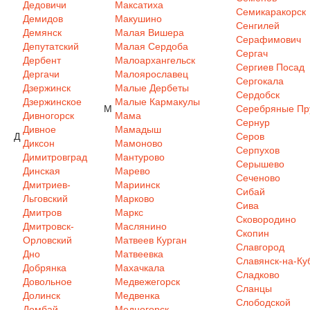
Дедовичи
Максатиха
Семикаракорск
Демидов
Макушино
Сенгилей
Демянск
Малая Вишера
Серафимович
Депутатский
Малая Сердоба
Сергач
Дербент
Малоархангельск
Сергиев Посад
Дергачи
Малоярославец
Сергокала
Дзержинск
Малые Дербеты
Сердобск
Дзержинское
Малые Кармакулы
М
Серебряные Пр
Дивногорск
Мама
Сернур
Дивное
Мамадыш
Д
Серов
Диксон
Мамоново
Серпухов
Димитровград
Мантурово
Серышево
Динская
Марево
Сеченово
Дмитриев-
Мариинск
Сибай
Льговский
Марково
Сива
Дмитров
Маркс
Сковородино
Дмитровск-
Маслянино
Скопин
Орловский
Матвеев Курган
Славгород
Дно
Матвеевка
Славянск-на-Ку
Добрянка
Махачкала
Сладково
Довольное
Медвежегорск
Сланцы
Долинск
Медвенка
Слободской
Домбай
Медногорск