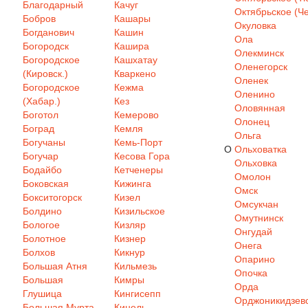
Благодарный
Качуг
Октябрьское (Че
Бобров
Кашары
Окуловка
Богданович
Кашин
Ола
Богородск
Кашира
Олекминск
Богородское
Кашхатау
Оленегорск
(Кировск.)
Кваркено
Оленек
Богородское
Кежма
Оленино
(Хабар.)
Кез
Оловянная
Боготол
Кемерово
Олонец
Боград
Кемля
Ольга
Богучаны
Кемь-Порт
О
Ольховатка
Богучар
Кесова Гора
Ольховка
Бодайбо
Кетченеры
Омолон
Боковская
Кижинга
Омск
Бокситогорск
Кизел
Омсукчан
Болдино
Кизильское
Омутнинск
Бологое
Кизляр
Онгудай
Болотное
Кизнер
Онега
Болхов
Кикнур
Опарино
Большая Атня
Кильмезь
Опочка
Большая
Кимры
Орда
Глушица
Кингисепп
Орджоникидзев
Большая Мурта
Кинель