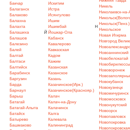
Нижняя Тавда
Бакчар
Искитим
Никель
Балаганск
Истра
Николаевск-на-
Балаково
Исянгулово
Никольск(Волого
Балахна
Ишим
Никольск(Пенз.)
Балахта
Ишимбай
Н
Никольское
Балашиха
Й
Йошкар-Ола
Новая Игирма
Балашов
Кабанск
Новгород Велик
Балезино
Кавалерово
Новоалександр
Балей
Кавказская
Новоаннинский
Балтай
Кадом
Новобелокатай
Балтаси
Кажим
Новобирилюсс
Балтийск
Казанская
Нововоронеж
Барабинск
Казанское
Новозаполярны
Баргузин
Казань
Новокубанск
Барда
Казачинское(Ирк.)
Новокузнецк
Барнаул
Казачинское(Краснояр.)
Новомичуринск
Барыш
Калач
Новомосковск
Батагай
Калач-на-Дону
Новонукутский
Батагай-Алыта
Калачинск
Новоорск
Батайск
Калга
Новопавловск
Батырево
Калевала
Новопокровка
Башмаково
Калининград
Новопокровская