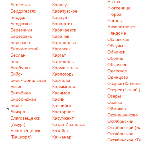
Нытва
Беляевка
Карасук
Нюксеница
Бердигестях
Каратузское
Нюрба
Бердск
Караул
Нягань
Бердюжье
Карафтит
Нязепетровск
Березники
Карачаевск
Няндома
Березовка
Карачев
Обливская
Березово
Каргаполье
Облучье
Беринговский
Каргасок
Обнинск
Беслан
Каргат
Обоянь
Бея
Каргополь
Обьячево
Бижбуляк
Кармаскалы
Одесское
Бийск
Карпогоры
Одинцово
Бийск-Зональная
Карталы
Озерск (Калинин
Бикин
Карымская
Озерск (Челяб.)
Билибино
Касимов
Озеры
Биробиджан
Касли
Озинки
Бирск
Каспийск
Б
Оймякон
Бичура
Касторное
Оконешниково
Благовещенск
Касумкент
Октябрьский
(Амур.)
Катав-Ивановск
Октябрьский (Ба
Благовещенск
Катайск
Октябрьское
(Башкорт.)
Качканар
Октябрьское (Т