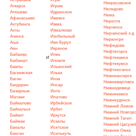
Некрасовское
Аткарск
Игрим
Нелидово
Атяшево
Идринское
Нема
Афанасьево
Ижевск
Нерехта
Ахтубинск
Ижма
Нерчинск
Ахты
Измалково
Нерчинский з-д
Ачинск
Изобильный
Нерюнгри
Аша
Ики-Бурул
Нефедова
Аян
Икряное
Нефтегорск
Бабаево
Илек
И
Нефтекамск
Бабаюрт
Иловля
Нефтекумск
Бавлы
Ильинский
Нефтеюганск
Багаевская
Илька
Нижнеангарск
Баган
Инза
Нижневартовск
Багдарин
Инсар
Нижнедевицк
Базарные
Инта
Нижнекамск
Матаки
Ипатово
Нижнеудинск
Байкалово
Ирбейское
Нижний Ломов
Байкальск
Ирбит
Нижний Новгор
Байкит
Иркутск
Нижний Тагил
Баймак
Исаклы
Нижний Цасуче
Бакалы
Исетское
Нижняя Омка
Баксан
Исилькуль