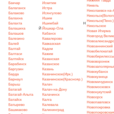
Нижняя Тавда
Бакчар
Искитим
Никель
Балаганск
Истра
Николаевск-на-
Балаково
Исянгулово
Никольск(Волого
Балахна
Ишим
Никольск(Пенз.)
Балахта
Ишимбай
Н
Никольское
Балашиха
Й
Йошкар-Ола
Новая Игирма
Балашов
Кабанск
Новгород Велик
Балезино
Кавалерово
Новоалександр
Балей
Кавказская
Новоаннинский
Балтай
Кадом
Новобелокатай
Балтаси
Кажим
Новобирилюсс
Балтийск
Казанская
Нововоронеж
Барабинск
Казанское
Новозаполярны
Баргузин
Казань
Новокубанск
Барда
Казачинское(Ирк.)
Новокузнецк
Барнаул
Казачинское(Краснояр.)
Новомичуринск
Барыш
Калач
Новомосковск
Батагай
Калач-на-Дону
Новонукутский
Батагай-Алыта
Калачинск
Новоорск
Батайск
Калга
Новопавловск
Батырево
Калевала
Новопокровка
Башмаково
Калининград
Новопокровская