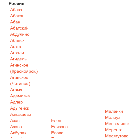
Россия
Абаза
Абакан
Абан
Абатский
Абдулино
Абинск
Агата
Агвали
Агидель
Агинское
(Красноярск.)
Агинское
(Читинск.)
Агрыз
Адамовка
Адлер
Адыгейск
Меленки
Азнакаево
Мелеуз
Азов
Елец
Мензелинск
Азово
Елизово
Меренга
Акбулак
Елово
Месягутово