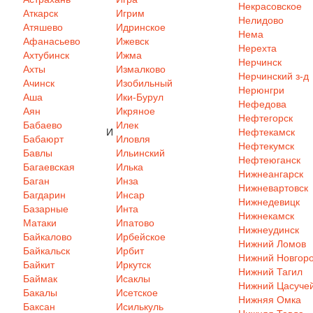
Некрасовское
Аткарск
Игрим
Нелидово
Атяшево
Идринское
Нема
Афанасьево
Ижевск
Нерехта
Ахтубинск
Ижма
Нерчинск
Ахты
Измалково
Нерчинский з-д
Ачинск
Изобильный
Нерюнгри
Аша
Ики-Бурул
Нефедова
Аян
Икряное
Нефтегорск
Бабаево
Илек
И
Нефтекамск
Бабаюрт
Иловля
Нефтекумск
Бавлы
Ильинский
Нефтеюганск
Багаевская
Илька
Нижнеангарск
Баган
Инза
Нижневартовск
Багдарин
Инсар
Нижнедевицк
Базарные
Инта
Нижнекамск
Матаки
Ипатово
Нижнеудинск
Байкалово
Ирбейское
Нижний Ломов
Байкальск
Ирбит
Нижний Новгор
Байкит
Иркутск
Нижний Тагил
Баймак
Исаклы
Нижний Цасуче
Бакалы
Исетское
Нижняя Омка
Баксан
Исилькуль