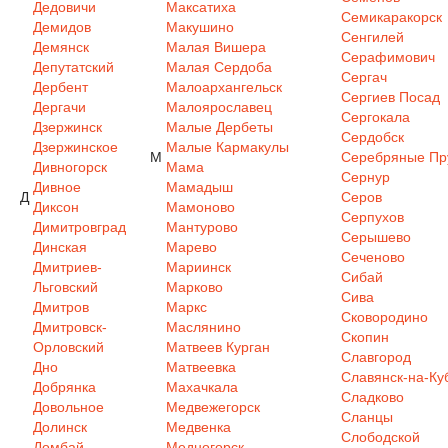
Дедовичи
Максатиха
Семикаракорск
Демидов
Макушино
Сенгилей
Демянск
Малая Вишера
Серафимович
Депутатский
Малая Сердоба
Сергач
Дербент
Малоархангельск
Сергиев Посад
Дергачи
Малоярославец
Сергокала
Дзержинск
Малые Дербеты
Сердобск
Дзержинское
Малые Кармакулы
М
Серебряные Пр
Дивногорск
Мама
Сернур
Дивное
Мамадыш
Д
Серов
Диксон
Мамоново
Серпухов
Димитровград
Мантурово
Серышево
Динская
Марево
Сеченово
Дмитриев-
Мариинск
Сибай
Льговский
Марково
Сива
Дмитров
Маркс
Сковородино
Дмитровск-
Маслянино
Скопин
Орловский
Матвеев Курган
Славгород
Дно
Матвеевка
Славянск-на-Ку
Добрянка
Махачкала
Сладково
Довольное
Медвежегорск
Сланцы
Долинск
Медвенка
Слободской
Домбай
Медногорск