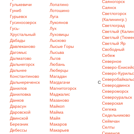
Саяногорск
Гулькевичи
Лопатино
Саянск
Гуниб
Лотошино
Светлогорск
Гурьевск
Луга
(Калинингр.)
Гусиноозерск
Лукоянов
Светлоград
Гусь-
Лух
Светлый (Калин
Хрустальный
Луховицы
Светлый (Тюмен
Дабады
Лысково
Светлый Яр
Давлеканово
Лысые Горы
Свободный
Дагомыс
Лысьва
Себеж
Далматово
Льгов
Северное
Дальнегорск
Любань
Северо-Енисей
Дальнее
Люберцы
Северо-Курильс
Константиново
Магадан
Северобайкаль
Дальнереченск
Магдагачи
С
Северодвинск
Данилов
Магнитогорск
Североморск
Даниловка
Маджалис
Североуральск
Данков
Мазаново
Северская
Дарасун
Майкоп
Сегежа
Даровской
Майма
Седельниково
Двинской
Майя
Сеймчан
Березник
Макаров
Селты
Дебессы
Макарьев
Семенов