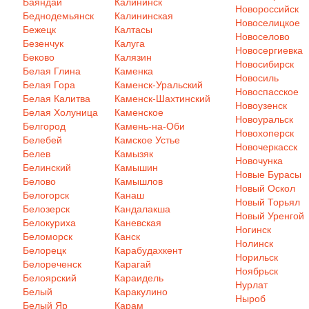
Баяндай
Калининск
Новороссийск
Беднодемьянск
Калининская
Новоселицкое
Бежецк
Калтасы
Новоселово
Безенчук
Калуга
Новосергиевка
Беково
Калязин
Новосибирск
Белая Глина
Каменка
Новосиль
Белая Гора
Каменск-Уральский
Новоспасское
Белая Калитва
Каменск-Шахтинский
Новоузенск
Белая Холуница
Каменское
Новоуральск
Белгород
Камень-на-Оби
Новохоперск
Белебей
Камское Устье
Новочеркасск
Белев
Камызяк
Новочунка
Белинский
Камышин
Новые Бурасы
Белово
Камышлов
Новый Оскол
Белогорск
Канаш
Новый Торьял
Белозерск
Кандалакша
Новый Уренгой
Белокуриха
Каневская
Ногинск
Беломорск
Канск
Нолинск
Белорецк
Карабудахкент
Норильск
Белореченск
Карагай
Ноябрьск
Белоярский
Караидель
Нурлат
Белый
Каракулино
Ныроб
Белый Яр
Карам