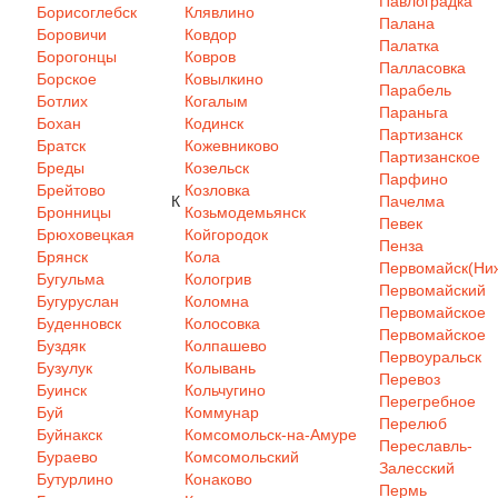
Павлоградка
Борисоглебск
Клявлино
Палана
Боровичи
Ковдор
Палатка
Борогонцы
Ковров
Палласовка
Борское
Ковылкино
Парабель
Ботлих
Когалым
Параньга
Бохан
Кодинск
Партизанск
Братск
Кожевниково
Партизанское
Бреды
Козельск
Парфино
Брейтово
Козловка
К
Пачелма
Бронницы
Козьмодемьянск
Певек
Брюховецкая
Койгородок
Пенза
Брянск
Кола
Первомайск(Ниж
Бугульма
Кологрив
Первомайский
Бугуруслан
Коломна
Первомайское
Буденновск
Колосовка
Первомайское
Буздяк
Колпашево
Первоуральск
Бузулук
Колывань
Перевоз
Буинск
Кольчугино
Перегребное
Буй
Коммунар
Перелюб
Буйнакск
Комсомольск-на-Амуре
Переславль-
Бураево
Комсомольский
Залесский
Бутурлино
Конаково
Пермь