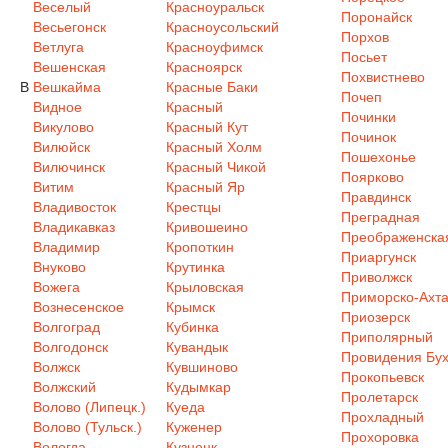
Веселый
Красноуральск
Поронайск
Весьегонск
Красноусольский
Порхов
Ветлуга
Красноуфимск
Посьет
Вешенская
Красноярск
Похвистнево
В
Вешкайма
Красные Баки
Почеп
Видное
Красный
Починки
Викулово
Красный Кут
Починок
Вилюйск
Красный Холм
Пошехонье
Вилючинск
Красный Чикой
Поярково
Витим
Красный Яр
Правдинск
Владивосток
Крестцы
Преградная
Владикавказ
Кривошеино
Преображенска
Владимир
Кропоткин
Приаргунск
Внуково
Крутинка
Приволжск
Вожега
Крыловская
Приморско-Ахта
Вознесенское
Крымск
Приозерск
Волгоград
Кубинка
Приполярный
Волгодонск
Кувандык
Провидения Бух
Волжск
Кувшиново
Прокопьевск
Волжский
Кудымкар
Пролетарск
Волово (Липецк.)
Куеда
Прохладный
Волово (Тульск.)
Куженер
Прохоровка
Вологда
Кузнецк