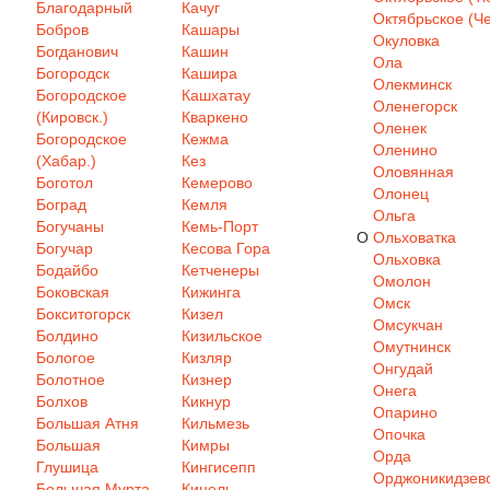
Благодарный
Качуг
Октябрьское (Че
Бобров
Кашары
Окуловка
Богданович
Кашин
Ола
Богородск
Кашира
Олекминск
Богородское
Кашхатау
Оленегорск
(Кировск.)
Кваркено
Оленек
Богородское
Кежма
Оленино
(Хабар.)
Кез
Оловянная
Боготол
Кемерово
Олонец
Боград
Кемля
Ольга
Богучаны
Кемь-Порт
О
Ольховатка
Богучар
Кесова Гора
Ольховка
Бодайбо
Кетченеры
Омолон
Боковская
Кижинга
Омск
Бокситогорск
Кизел
Омсукчан
Болдино
Кизильское
Омутнинск
Бологое
Кизляр
Онгудай
Болотное
Кизнер
Онега
Болхов
Кикнур
Опарино
Большая Атня
Кильмезь
Опочка
Большая
Кимры
Орда
Глушица
Кингисепп
Орджоникидзев
Большая Мурта
Кинель