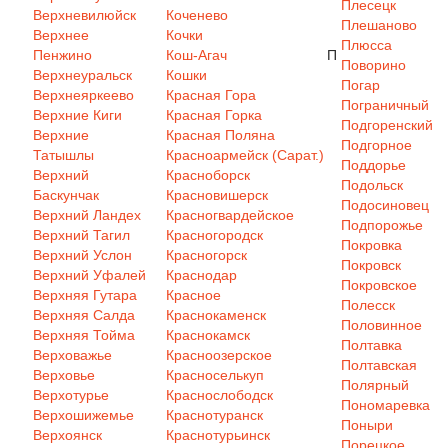
Плесецк
Верхневилюйск
Коченево
Плешаново
Верхнее
Кочки
Плюсса
Пенжино
Кош-Агач
П
Поворино
Верхнеуральск
Кошки
Погар
Верхнеяркеево
Красная Гора
Пограничный
Верхние Киги
Красная Горка
Подгоренский
Верхние
Красная Поляна
Подгорное
Татышлы
Красноармейск (Сарат.)
Поддорье
Верхний
Красноборск
Подольск
Баскунчак
Красновишерск
Подосиновец
Верхний Ландех
Красногвардейское
Подпорожье
Верхний Тагил
Красногородск
Покровка
Верхний Услон
Красногорск
Покровск
Верхний Уфалей
Краснодар
Покровское
Верхняя Гутара
Красное
Полесск
Верхняя Салда
Краснокаменск
Половинное
Верхняя Тойма
Краснокамск
Полтавка
Верховажье
Красноозерское
Полтавская
Верховье
Красноселькуп
Полярный
Верхотурье
Краснослободск
Пономаревка
Верхошижемье
Краснотуранск
Поныри
Верхоянск
Краснотурьинск
Порецкое