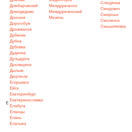
Слюдянка
Домбаровский
Междуреченск
Смидович
Домодедово
Междуреченский
Смирных
Донское
Мезень
Смоленск
Дорогобуж
Смышляевка
Дрожжаное
Дубенки
Дубна
Дубовка
Дудинка
Дульдурга
Духовщина
Дылым
Дюртюли
Егорьевск
Ейск
Екатеринбург
Екатеринославка
Е
Елабуга
Еланцы
Елань
Елатьма