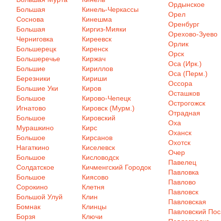
Ордынское
Большая
Кинель-Черкассы
Орел
Соснова
Кинешма
Оренбург
Большая
Киргиз-Мияки
Орехово-Зуево
Черниговка
Киреевск
Орлик
Большерецк
Киренск
Орск
Большеречье
Киржач
Оса (Ирк.)
Большие
Кириллов
Оса (Перм.)
Березники
Кириши
Оссора
Большие Уки
Киров
Осташков
Большое
Кирово-Чепецк
Острогожск
Игнатово
Кировск (Мурм.)
Отрадная
Большое
Кировский
Оха
Мурашкино
Кирс
Оханск
Большое
Кирсанов
Охотск
Нагаткино
Киселевск
Очер
Большое
Кисловодск
Павелец
Солдатское
Кичменгский Городок
Павловка
Большое
Киясово
Павлово
Сорокино
Клетня
Павловск
Большой Улуй
Клин
Павловская
Бомнак
Клинцы
Павловский Пос
Борзя
Ключи