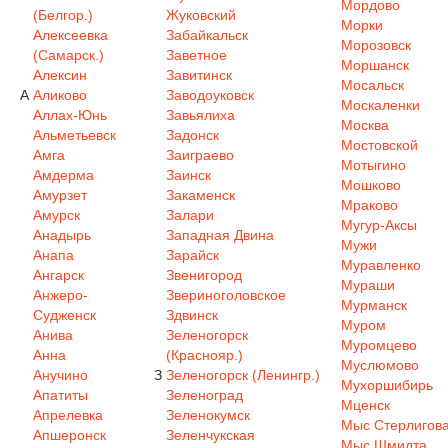
Мордово
(Белгор.)
Жуковский
Морки
Алексеевка
Забайкальск
Морозовск
(Самарск.)
Заветное
Моршанск
Алексин
Завитинск
Мосальск
А
Аликово
Заводоуковск
Москаленки
Аллах-Юнь
Завьялиха
Москва
Альметьевск
Задонск
Мостовской
Амга
Заиграево
Мотыгино
Амдерма
Заинск
Мошково
Амурзет
Закаменск
Мраково
Амурск
Залари
Мугур-Аксы
Анадырь
Западная Двина
Мужи
Анапа
Зарайск
Муравленко
Ангарск
Звенигород
Мураши
Анжеро-
Звериноголовское
Мурманск
Судженск
Здвинск
Муром
Анива
Зеленогорск
Муромцево
Анна
(Краснояр.)
Муслюмово
Анучино
З
Зеленогорск (Ленингр.)
Мухоршибирь
Апатиты
Зеленоград
Мценск
Апрелевка
Зеленокумск
Мыс Стерлигов
Апшеронск
Зеленчукская
Мыс Шмидта