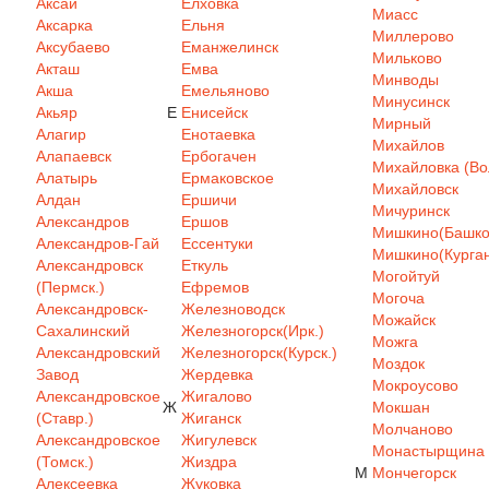
Аксай
Елховка
Миасс
Аксарка
Ельня
Миллерово
Аксубаево
Еманжелинск
Мильково
Акташ
Емва
Минводы
Акша
Емельяново
Минусинск
Акьяр
Е
Енисейск
Мирный
Алагир
Енотаевка
Михайлов
Алапаевск
Ербогачен
Михайловка (Вол
Алатырь
Ермаковское
Михайловск
Алдан
Ершичи
Мичуринск
Александров
Ершов
Мишкино(Башкор
Александров-Гай
Ессентуки
Мишкино(Курган
Александровск
Еткуль
Могойтуй
(Пермск.)
Ефремов
Могоча
Александровск-
Железноводск
Можайск
Сахалинский
Железногорск(Ирк.)
Можга
Александровский
Железногорск(Курск.)
Моздок
Завод
Жердевка
Мокроусово
Александровское
Жигалово
Ж
Мокшан
(Ставр.)
Жиганск
Молчаново
Александровское
Жигулевск
Монастырщина
(Томск.)
Жиздра
М
Мончегорск
Алексеевка
Жуковка