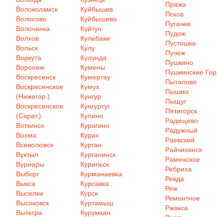
Пряжа
Волоколамск
Куйбышев
Псков
Волосово
Куйбышево
Пугачев
Волочанка
Куйтун
Пудож
Волхов
Кулебаки
Пустошка
Вольск
Кулу
Пучеж
Воркута
Кулунда
Пушкино
Воронеж
Кумены
Пушкинские Го
Воскресенск
Кумертау
Пыталово
Воскресенское
Кумух
Пышма
(Нижегор.)
Кунгур
Пыщуг
Воскресенское
Кунгуртуг
Пятигорск
(Сарат.)
Купино
Радищево
Воткинск
Курагино
Радужный
Вохма
Курах
Раевский
Всеволожск
Курган
Райчихинск
Вуктыл
Курганинск
Раменское
Вурнары
Курильск
Ребриха
Выборг
Курманаевка
Ревда
Выкса
Курсавка
Реж
Выселки
Курск
Ремонтное
Высоковск
Куртамыш
Ржакса
Вытегра
Курумкан