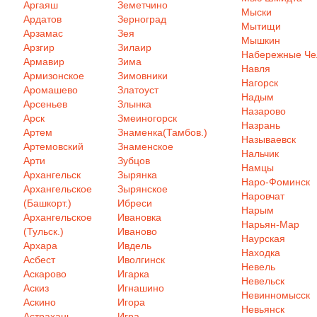
Аргаяш
Земетчино
Мыски
Ардатов
Зерноград
Мытищи
Арзамас
Зея
Мышкин
Арзгир
Зилаир
Набережные Ч
Армавир
Зима
Навля
Армизонское
Зимовники
Нагорск
Аромашево
Златоуст
Надым
Арсеньев
Злынка
Назарово
Арск
Змеиногорск
Назрань
Артем
Знаменка(Тамбов.)
Называевск
Артемовский
Знаменское
Нальчик
Арти
Зубцов
Намцы
Архангельск
Зырянка
Наро-Фоминск
Архангельское
Зырянское
Наровчат
(Башкорт.)
Ибреси
Нарым
Архангельское
Ивановка
Нарьян-Мар
(Тульск.)
Иваново
Наурская
Архара
Ивдель
Находка
Асбест
Иволгинск
Невель
Аскарово
Игарка
Невельск
Аскиз
Игнашино
Невинномысск
Аскино
Игора
Невьянск
Астрахань
Игра