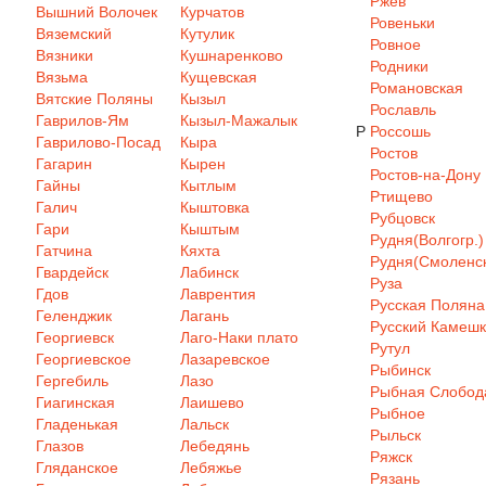
Ржев
Вышний Волочек
Курчатов
Ровеньки
Вяземский
Кутулик
Ровное
Вязники
Кушнаренково
Родники
Вязьма
Кущевская
Романовская
Вятские Поляны
Кызыл
Рославль
Гаврилов-Ям
Кызыл-Мажалык
Р
Россошь
Гаврилово-Посад
Кыра
Ростов
Гагарин
Кырен
Ростов-на-Дону
Гайны
Кытлым
Ртищево
Галич
Кыштовка
Рубцовск
Гари
Кыштым
Рудня(Волгогр.)
Гатчина
Кяхта
Рудня(Смоленск
Гвардейск
Лабинск
Руза
Гдов
Лаврентия
Русская Поляна
Геленджик
Лагань
Русский Камеш
Георгиевск
Лаго-Наки плато
Рутул
Георгиевское
Лазаревское
Рыбинск
Гергебиль
Лазо
Рыбная Слобод
Гиагинская
Лаишево
Рыбное
Гладенькая
Лальск
Рыльск
Глазов
Лебедянь
Ряжск
Гляданское
Лебяжье
Рязань