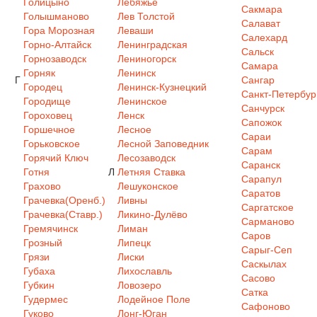
Голицыно
Лебяжье
Сакмара
Голышманово
Лев Толстой
Салават
Гора Морозная
Леваши
Салехард
Горно-Алтайск
Ленинградская
Сальск
Горнозаводск
Лениногорск
Самара
Горняк
Ленинск
Г
Сангар
Городец
Ленинск-Кузнецкий
Санкт-Петербур
Городище
Ленинское
Санчурск
Гороховец
Ленск
Сапожок
Горшечное
Лесное
Сараи
Горьковское
Лесной Заповедник
Сарам
Горячий Ключ
Лесозаводск
Саранск
Готня
Л
Летняя Ставка
Сарапул
Грахово
Лешуконское
Саратов
Грачевка(Оренб.)
Ливны
Саргатское
Грачевка(Ставр.)
Ликино-Дулёво
Сарманово
Гремячинск
Лиман
Саров
Грозный
Липецк
Сарыг-Сеп
Грязи
Лиски
Саскылах
Губаха
Лихославль
Сасово
Губкин
Ловозеро
Сатка
Гудермес
Лодейное Поле
Сафоново
Гуково
Лонг-Юган