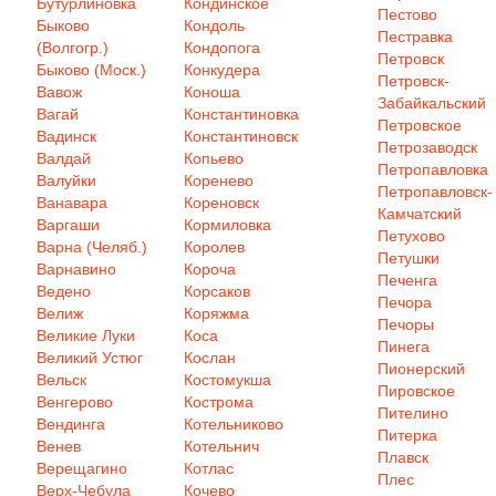
Бутурлиновка
Кондинское
Пестово
Быково
Кондоль
Пестравка
(Волгогр.)
Кондопога
Петровск
Быково (Моск.)
Конкудера
Петровск-
Вавож
Коноша
Забайкальский
Вагай
Константиновка
Петровское
Вадинск
Константиновск
Петрозаводск
Валдай
Копьево
Петропавловка
Валуйки
Коренево
Петропавловск-
Ванавара
Кореновск
Камчатский
Варгаши
Кормиловка
Петухово
Варна (Челяб.)
Королев
Петушки
Варнавино
Короча
Печенга
Ведено
Корсаков
Печора
Велиж
Коряжма
Печоры
Великие Луки
Коса
Пинега
Великий Устюг
Кослан
Пионерский
Вельск
Костомукша
Пировское
Венгерово
Кострома
Пителино
Вендинга
Котельниково
Питерка
Венев
Котельнич
Плавск
Верещагино
Котлас
Плес
Верх-Чебула
Кочево