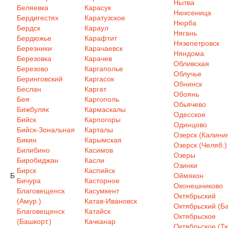
Нытва
Беляевка
Карасук
Нюксеница
Бердигестях
Каратузское
Нюрба
Бердск
Караул
Нягань
Бердюжье
Карафтит
Нязепетровск
Березники
Карачаевск
Няндома
Березовка
Карачев
Обливская
Березово
Каргаполье
Облучье
Беринговский
Каргасок
Обнинск
Беслан
Каргат
Обоянь
Бея
Каргополь
Обьячево
Бижбуляк
Кармаскалы
Одесское
Бийск
Карпогоры
Одинцово
Бийск-Зональная
Карталы
Озерск (Калинин
Бикин
Карымская
Озерск (Челяб.)
Билибино
Касимов
Озеры
Биробиджан
Касли
Озинки
Бирск
Каспийск
Б
Оймякон
Бичура
Касторное
Оконешниково
Благовещенск
Касумкент
Октябрьский
(Амур.)
Катав-Ивановск
Октябрьский (Ба
Благовещенск
Катайск
Октябрьское
(Башкорт.)
Качканар
Октябрьское (Т