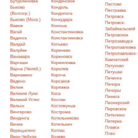
Бутурлиновка
Кондинское
Пестово
Быково
Кондоль
Пестравка
(Волгогр.)
Кондопога
Петровск
Быково (Моск.)
Конкудера
Петровск-
Вавож
Коноша
Забайкальский
Вагай
Константиновка
Петровское
Вадинск
Константиновск
Петрозаводск
Валдай
Копьево
Петропавловка
Валуйки
Коренево
Петропавловск-
Ванавара
Кореновск
Камчатский
Варгаши
Кормиловка
Петухово
Варна (Челяб.)
Королев
Петушки
Варнавино
Короча
Печенга
Ведено
Корсаков
Печора
Велиж
Коряжма
Печоры
Великие Луки
Коса
Пинега
Великий Устюг
Кослан
Пионерский
Вельск
Костомукша
Пировское
Венгерово
Кострома
Пителино
Вендинга
Котельниково
Питерка
Венев
Котельнич
Плавск
Верещагино
Котлас
Плес
Верх-Чебула
Кочево