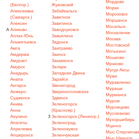
Мордово
(Белгор.)
Жуковский
Морки
Алексеевка
Забайкальск
Морозовск
(Самарск.)
Заветное
Моршанск
Алексин
Завитинск
Мосальск
А
Аликово
Заводоуковск
Москаленки
Аллах-Юнь
Завьялиха
Москва
Альметьевск
Задонск
Мостовской
Амга
Заиграево
Мотыгино
Амдерма
Заинск
Мошково
Амурзет
Закаменск
Мраково
Амурск
Залари
Мугур-Аксы
Анадырь
Западная Двина
Мужи
Анапа
Зарайск
Муравленко
Ангарск
Звенигород
Мураши
Анжеро-
Звериноголовское
Мурманск
Судженск
Здвинск
Муром
Анива
Зеленогорск
Муромцево
Анна
(Краснояр.)
Муслюмово
Анучино
З
Зеленогорск (Ленингр.)
Мухоршибирь
Апатиты
Зеленоград
Мценск
Апрелевка
Зеленокумск
Мыс Стерлигов
Апшеронск
Зеленчукская
Мыс Шмидта