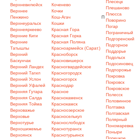
Плесецк
Верхневилюйск
Коченево
Плешаново
Верхнее
Кочки
Плюсса
Пенжино
Кош-Агач
П
Поворино
Верхнеуральск
Кошки
Погар
Верхнеяркеево
Красная Гора
Пограничный
Верхние Киги
Красная Горка
Подгоренский
Верхние
Красная Поляна
Подгорное
Татышлы
Красноармейск (Сарат.)
Поддорье
Верхний
Красноборск
Подольск
Баскунчак
Красновишерск
Подосиновец
Верхний Ландех
Красногвардейское
Подпорожье
Верхний Тагил
Красногородск
Покровка
Верхний Услон
Красногорск
Покровск
Верхний Уфалей
Краснодар
Покровское
Верхняя Гутара
Красное
Полесск
Верхняя Салда
Краснокаменск
Половинное
Верхняя Тойма
Краснокамск
Полтавка
Верховажье
Красноозерское
Полтавская
Верховье
Красноселькуп
Полярный
Верхотурье
Краснослободск
Пономаревка
Верхошижемье
Краснотуранск
Поныри
Верхоянск
Краснотурьинск
Порецкое