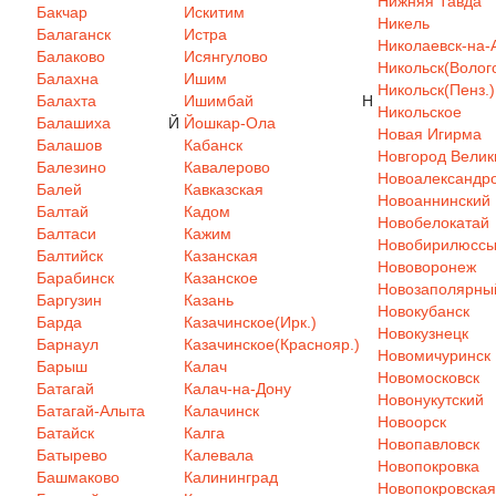
Нижняя Тавда
Бакчар
Искитим
Никель
Балаганск
Истра
Николаевск-на-
Балаково
Исянгулово
Никольск(Волого
Балахна
Ишим
Никольск(Пенз.)
Балахта
Ишимбай
Н
Никольское
Балашиха
Й
Йошкар-Ола
Новая Игирма
Балашов
Кабанск
Новгород Велик
Балезино
Кавалерово
Новоалександр
Балей
Кавказская
Новоаннинский
Балтай
Кадом
Новобелокатай
Балтаси
Кажим
Новобирилюсс
Балтийск
Казанская
Нововоронеж
Барабинск
Казанское
Новозаполярны
Баргузин
Казань
Новокубанск
Барда
Казачинское(Ирк.)
Новокузнецк
Барнаул
Казачинское(Краснояр.)
Новомичуринск
Барыш
Калач
Новомосковск
Батагай
Калач-на-Дону
Новонукутский
Батагай-Алыта
Калачинск
Новоорск
Батайск
Калга
Новопавловск
Батырево
Калевала
Новопокровка
Башмаково
Калининград
Новопокровская