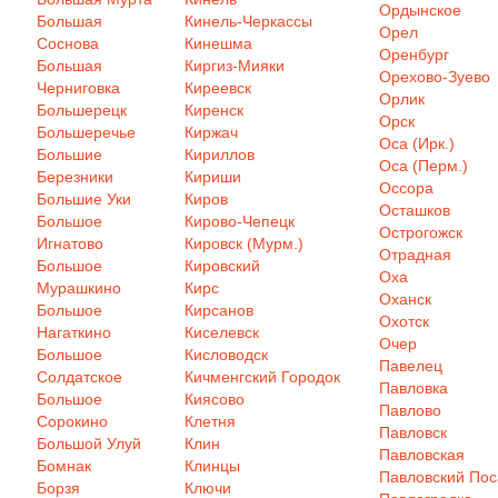
Ордынское
Большая
Кинель-Черкассы
Орел
Соснова
Кинешма
Оренбург
Большая
Киргиз-Мияки
Орехово-Зуево
Черниговка
Киреевск
Орлик
Большерецк
Киренск
Орск
Большеречье
Киржач
Оса (Ирк.)
Большие
Кириллов
Оса (Перм.)
Березники
Кириши
Оссора
Большие Уки
Киров
Осташков
Большое
Кирово-Чепецк
Острогожск
Игнатово
Кировск (Мурм.)
Отрадная
Большое
Кировский
Оха
Мурашкино
Кирс
Оханск
Большое
Кирсанов
Охотск
Нагаткино
Киселевск
Очер
Большое
Кисловодск
Павелец
Солдатское
Кичменгский Городок
Павловка
Большое
Киясово
Павлово
Сорокино
Клетня
Павловск
Большой Улуй
Клин
Павловская
Бомнак
Клинцы
Павловский Пос
Борзя
Ключи