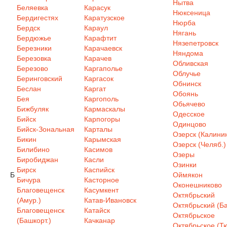
Нытва
Беляевка
Карасук
Нюксеница
Бердигестях
Каратузское
Нюрба
Бердск
Караул
Нягань
Бердюжье
Карафтит
Нязепетровск
Березники
Карачаевск
Няндома
Березовка
Карачев
Обливская
Березово
Каргаполье
Облучье
Беринговский
Каргасок
Обнинск
Беслан
Каргат
Обоянь
Бея
Каргополь
Обьячево
Бижбуляк
Кармаскалы
Одесское
Бийск
Карпогоры
Одинцово
Бийск-Зональная
Карталы
Озерск (Калинин
Бикин
Карымская
Озерск (Челяб.)
Билибино
Касимов
Озеры
Биробиджан
Касли
Озинки
Бирск
Каспийск
Б
Оймякон
Бичура
Касторное
Оконешниково
Благовещенск
Касумкент
Октябрьский
(Амур.)
Катав-Ивановск
Октябрьский (Ба
Благовещенск
Катайск
Октябрьское
(Башкорт.)
Качканар
Октябрьское (Т