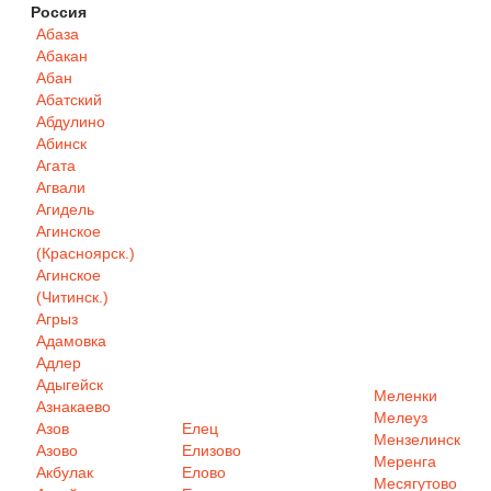
Россия
Абаза
Абакан
Абан
Абатский
Абдулино
Абинск
Агата
Агвали
Агидель
Агинское
(Красноярск.)
Агинское
(Читинск.)
Агрыз
Адамовка
Адлер
Адыгейск
Меленки
Азнакаево
Мелеуз
Азов
Елец
Мензелинск
Азово
Елизово
Меренга
Акбулак
Елово
Месягутово