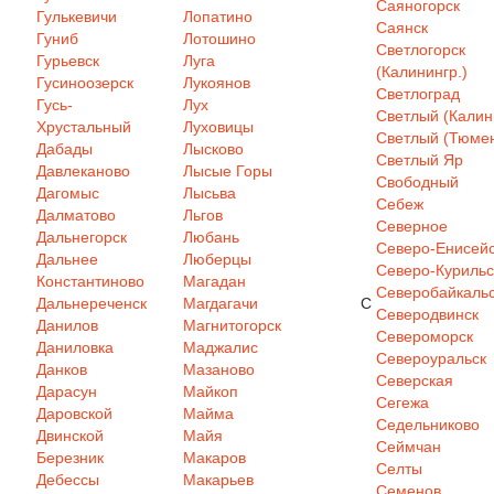
Саяногорск
Гулькевичи
Лопатино
Саянск
Гуниб
Лотошино
Светлогорск
Гурьевск
Луга
(Калинингр.)
Гусиноозерск
Лукоянов
Светлоград
Гусь-
Лух
Светлый (Калин
Хрустальный
Луховицы
Светлый (Тюмен
Дабады
Лысково
Светлый Яр
Давлеканово
Лысые Горы
Свободный
Дагомыс
Лысьва
Себеж
Далматово
Льгов
Северное
Дальнегорск
Любань
Северо-Енисей
Дальнее
Люберцы
Северо-Курильс
Константиново
Магадан
Северобайкаль
Дальнереченск
Магдагачи
С
Северодвинск
Данилов
Магнитогорск
Североморск
Даниловка
Маджалис
Североуральск
Данков
Мазаново
Северская
Дарасун
Майкоп
Сегежа
Даровской
Майма
Седельниково
Двинской
Майя
Сеймчан
Березник
Макаров
Селты
Дебессы
Макарьев
Семенов