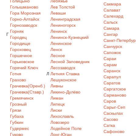
Голицыно
Лебяжье
Сакмара
Голышманово
Лев Толстой
Салават
Гора Морозная
Леваши
Салехард
Горно-Алтайск
Ленинградская
Сальск
Горнозаводск
Лениногорск
Самара
Горняк
Ленинск
Г
Сангар
Городец
Ленинск-Кузнецкий
Санкт-Петербур
Городище
Ленинское
Санчурск
Гороховец
Ленск
Сапожок
Горшечное
Лесное
Сараи
Горьковское
Лесной Заповедник
Сарам
Горячий Ключ
Лесозаводск
Саранск
Готня
Л
Летняя Ставка
Сарапул
Грахово
Лешуконское
Саратов
Грачевка(Оренб.)
Ливны
Саргатское
Грачевка(Ставр.)
Ликино-Дулёво
Сарманово
Гремячинск
Лиман
Саров
Грозный
Липецк
Сарыг-Сеп
Грязи
Лиски
Саскылах
Губаха
Лихославль
Сасово
Губкин
Ловозеро
Сатка
Гудермес
Лодейное Поле
Сафоново
Гуково
Лонг-Юган