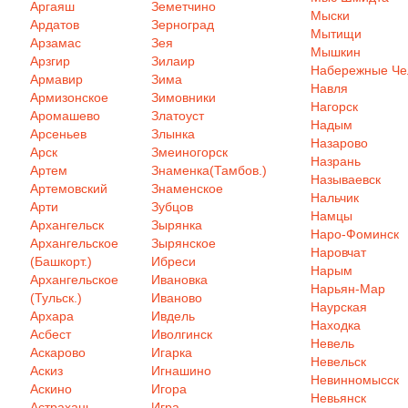
Аргаяш
Земетчино
Мыски
Ардатов
Зерноград
Мытищи
Арзамас
Зея
Мышкин
Арзгир
Зилаир
Набережные Ч
Армавир
Зима
Навля
Армизонское
Зимовники
Нагорск
Аромашево
Златоуст
Надым
Арсеньев
Злынка
Назарово
Арск
Змеиногорск
Назрань
Артем
Знаменка(Тамбов.)
Называевск
Артемовский
Знаменское
Нальчик
Арти
Зубцов
Намцы
Архангельск
Зырянка
Наро-Фоминск
Архангельское
Зырянское
Наровчат
(Башкорт.)
Ибреси
Нарым
Архангельское
Ивановка
Нарьян-Мар
(Тульск.)
Иваново
Наурская
Архара
Ивдель
Находка
Асбест
Иволгинск
Невель
Аскарово
Игарка
Невельск
Аскиз
Игнашино
Невинномысск
Аскино
Игора
Невьянск
Астрахань
Игра