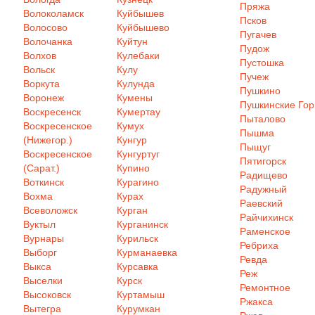
Пряжа
Волоколамск
Куйбышев
Псков
Волосово
Куйбышево
Пугачев
Волочанка
Куйтун
Пудож
Волхов
Кулебаки
Пустошка
Вольск
Кулу
Пучеж
Воркута
Кулунда
Пушкино
Воронеж
Кумены
Пушкинские Го
Воскресенск
Кумертау
Пыталово
Воскресенское
Кумух
Пышма
(Нижегор.)
Кунгур
Пыщуг
Воскресенское
Кунгуртуг
Пятигорск
(Сарат.)
Купино
Радищево
Воткинск
Курагино
Радужный
Вохма
Курах
Раевский
Всеволожск
Курган
Райчихинск
Вуктыл
Курганинск
Раменское
Вурнары
Курильск
Ребриха
Выборг
Курманаевка
Ревда
Выкса
Курсавка
Реж
Выселки
Курск
Ремонтное
Высоковск
Куртамыш
Ржакса
Вытегра
Курумкан