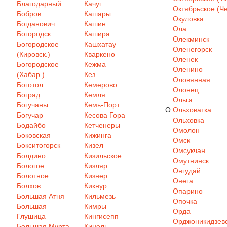
Благодарный
Качуг
Октябрьское (Че
Бобров
Кашары
Окуловка
Богданович
Кашин
Ола
Богородск
Кашира
Олекминск
Богородское
Кашхатау
Оленегорск
(Кировск.)
Кваркено
Оленек
Богородское
Кежма
Оленино
(Хабар.)
Кез
Оловянная
Боготол
Кемерово
Олонец
Боград
Кемля
Ольга
Богучаны
Кемь-Порт
О
Ольховатка
Богучар
Кесова Гора
Ольховка
Бодайбо
Кетченеры
Омолон
Боковская
Кижинга
Омск
Бокситогорск
Кизел
Омсукчан
Болдино
Кизильское
Омутнинск
Бологое
Кизляр
Онгудай
Болотное
Кизнер
Онега
Болхов
Кикнур
Опарино
Большая Атня
Кильмезь
Опочка
Большая
Кимры
Орда
Глушица
Кингисепп
Орджоникидзев
Большая Мурта
Кинель