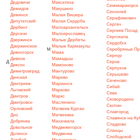
Дедовичи
Максатиха
Семикаракорск
Демидов
Макушино
Сенгилей
Демянск
Малая Вишера
Серафимович
Депутатский
Малая Сердоба
Сергач
Дербент
Малоархангельск
Сергиев Посад
Дергачи
Малоярославец
Сергокала
Дзержинск
Малые Дербеты
Сердобск
Дзержинское
Малые Кармакулы
М
Серебряные Пр
Дивногорск
Мама
Сернур
Дивное
Мамадыш
Д
Серов
Диксон
Мамоново
Серпухов
Димитровград
Мантурово
Серышево
Динская
Марево
Сеченово
Дмитриев-
Мариинск
Сибай
Льговский
Марково
Сива
Дмитров
Маркс
Сковородино
Дмитровск-
Маслянино
Скопин
Орловский
Матвеев Курган
Славгород
Дно
Матвеевка
Славянск-на-Ку
Добрянка
Махачкала
Сладково
Довольное
Медвежегорск
Сланцы
Долинск
Медвенка
Слободской
Домбай
Медногорск