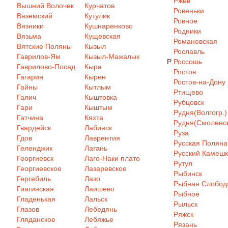
Ржев
Вышний Волочек
Курчатов
Ровеньки
Вяземский
Кутулик
Ровное
Вязники
Кушнаренково
Родники
Вязьма
Кущевская
Романовская
Вятские Поляны
Кызыл
Рославль
Гаврилов-Ям
Кызыл-Мажалык
Р
Россошь
Гаврилово-Посад
Кыра
Ростов
Гагарин
Кырен
Ростов-на-Дону
Гайны
Кытлым
Ртищево
Галич
Кыштовка
Рубцовск
Гари
Кыштым
Рудня(Волгогр.)
Гатчина
Кяхта
Рудня(Смоленск
Гвардейск
Лабинск
Руза
Гдов
Лаврентия
Русская Поляна
Геленджик
Лагань
Русский Камеш
Георгиевск
Лаго-Наки плато
Рутул
Георгиевское
Лазаревское
Рыбинск
Гергебиль
Лазо
Рыбная Слобод
Гиагинская
Лаишево
Рыбное
Гладенькая
Лальск
Рыльск
Глазов
Лебедянь
Ряжск
Гляданское
Лебяжье
Рязань