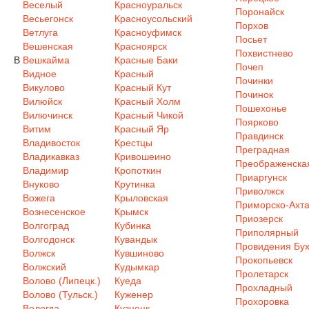
Веселый
Красноуральск
Поронайск
Весьегонск
Красноусольский
Порхов
Ветлуга
Красноуфимск
Посьет
Вешенская
Красноярск
Похвистнево
В
Вешкайма
Красные Баки
Почеп
Видное
Красный
Починки
Викулово
Красный Кут
Починок
Вилюйск
Красный Холм
Пошехонье
Вилючинск
Красный Чикой
Поярково
Витим
Красный Яр
Правдинск
Владивосток
Крестцы
Преградная
Владикавказ
Кривошеино
Преображенска
Владимир
Кропоткин
Приаргунск
Внуково
Крутинка
Приволжск
Вожега
Крыловская
Приморско-Ахта
Вознесенское
Крымск
Приозерск
Волгоград
Кубинка
Приполярный
Волгодонск
Кувандык
Провидения Бух
Волжск
Кувшиново
Прокопьевск
Волжский
Кудымкар
Пролетарск
Волово (Липецк.)
Куеда
Прохладный
Волово (Тульск.)
Куженер
Прохоровка
Вологда
Кузнецк