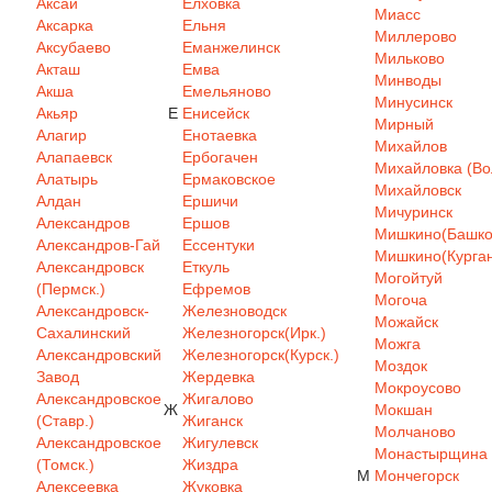
Аксай
Елховка
Миасс
Аксарка
Ельня
Миллерово
Аксубаево
Еманжелинск
Мильково
Акташ
Емва
Минводы
Акша
Емельяново
Минусинск
Акьяр
Е
Енисейск
Мирный
Алагир
Енотаевка
Михайлов
Алапаевск
Ербогачен
Михайловка (Вол
Алатырь
Ермаковское
Михайловск
Алдан
Ершичи
Мичуринск
Александров
Ершов
Мишкино(Башкор
Александров-Гай
Ессентуки
Мишкино(Курган
Александровск
Еткуль
Могойтуй
(Пермск.)
Ефремов
Могоча
Александровск-
Железноводск
Можайск
Сахалинский
Железногорск(Ирк.)
Можга
Александровский
Железногорск(Курск.)
Моздок
Завод
Жердевка
Мокроусово
Александровское
Жигалово
Ж
Мокшан
(Ставр.)
Жиганск
Молчаново
Александровское
Жигулевск
Монастырщина
(Томск.)
Жиздра
М
Мончегорск
Алексеевка
Жуковка