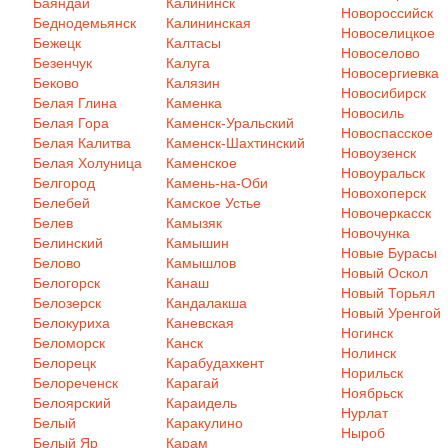
Баяндай
Калининск
Новороссийск
Беднодемьянск
Калининская
Новоселицкое
Бежецк
Калтасы
Новоселово
Безенчук
Калуга
Новосергиевка
Беково
Калязин
Новосибирск
Белая Глина
Каменка
Новосиль
Белая Гора
Каменск-Уральский
Новоспасское
Белая Калитва
Каменск-Шахтинский
Новоузенск
Белая Холуница
Каменское
Новоуральск
Белгород
Камень-на-Оби
Новохоперск
Белебей
Камское Устье
Новочеркасск
Белев
Камызяк
Новочунка
Белинский
Камышин
Новые Бурасы
Белово
Камышлов
Новый Оскол
Белогорск
Канаш
Новый Торьял
Белозерск
Кандалакша
Новый Уренгой
Белокуриха
Каневская
Ногинск
Беломорск
Канск
Нолинск
Белорецк
Карабудахкент
Норильск
Белореченск
Карагай
Ноябрьск
Белоярский
Караидель
Нурлат
Белый
Каракулино
Ныроб
Белый Яр
Карам