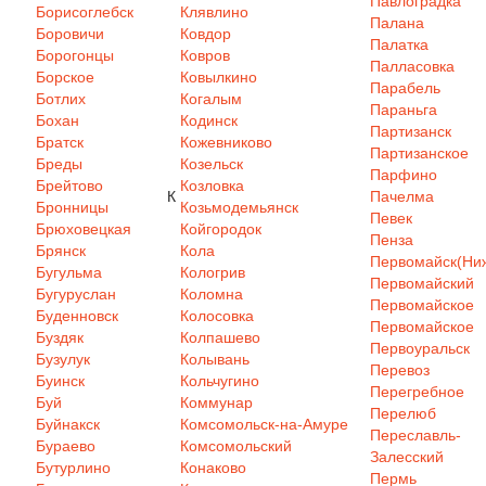
Павлоградка
Борисоглебск
Клявлино
Палана
Боровичи
Ковдор
Палатка
Борогонцы
Ковров
Палласовка
Борское
Ковылкино
Парабель
Ботлих
Когалым
Параньга
Бохан
Кодинск
Партизанск
Братск
Кожевниково
Партизанское
Бреды
Козельск
Парфино
Брейтово
Козловка
К
Пачелма
Бронницы
Козьмодемьянск
Певек
Брюховецкая
Койгородок
Пенза
Брянск
Кола
Первомайск(Ниж
Бугульма
Кологрив
Первомайский
Бугуруслан
Коломна
Первомайское
Буденновск
Колосовка
Первомайское
Буздяк
Колпашево
Первоуральск
Бузулук
Колывань
Перевоз
Буинск
Кольчугино
Перегребное
Буй
Коммунар
Перелюб
Буйнакск
Комсомольск-на-Амуре
Переславль-
Бураево
Комсомольский
Залесский
Бутурлино
Конаково
Пермь