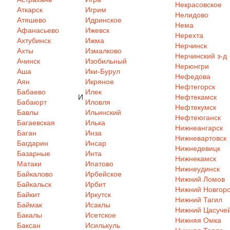
Некрасовское
Аткарск
Игрим
Нелидово
Атяшево
Идринское
Нема
Афанасьево
Ижевск
Нерехта
Ахтубинск
Ижма
Нерчинск
Ахты
Измалково
Нерчинский з-д
Ачинск
Изобильный
Нерюнгри
Аша
Ики-Бурул
Нефедова
Аян
Икряное
Нефтегорск
Бабаево
Илек
И
Нефтекамск
Бабаюрт
Иловля
Нефтекумск
Бавлы
Ильинский
Нефтеюганск
Багаевская
Илька
Нижнеангарск
Баган
Инза
Нижневартовск
Багдарин
Инсар
Нижнедевицк
Базарные
Инта
Нижнекамск
Матаки
Ипатово
Нижнеудинск
Байкалово
Ирбейское
Нижний Ломов
Байкальск
Ирбит
Нижний Новгор
Байкит
Иркутск
Нижний Тагил
Баймак
Исаклы
Нижний Цасуче
Бакалы
Исетское
Нижняя Омка
Баксан
Исилькуль