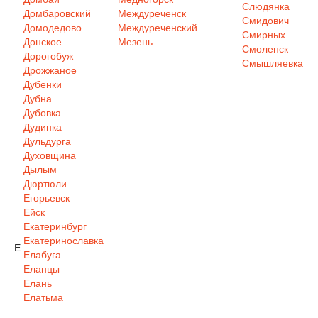
Слюдянка
Домбаровский
Междуреченск
Смидович
Домодедово
Междуреченский
Смирных
Донское
Мезень
Смоленск
Дорогобуж
Смышляевка
Дрожжаное
Дубенки
Дубна
Дубовка
Дудинка
Дульдурга
Духовщина
Дылым
Дюртюли
Егорьевск
Ейск
Екатеринбург
Екатеринославка
Е
Елабуга
Еланцы
Елань
Елатьма