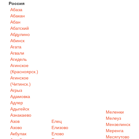
Россия
Абаза
Абакан
Абан
Абатский
Абдулино
Абинск
Агата
Агвали
Агидель
Агинское
(Красноярск.)
Агинское
(Читинск.)
Агрыз
Адамовка
Адлер
Адыгейск
Меленки
Азнакаево
Мелеуз
Азов
Елец
Мензелинск
Азово
Елизово
Меренга
Акбулак
Елово
Месягутово