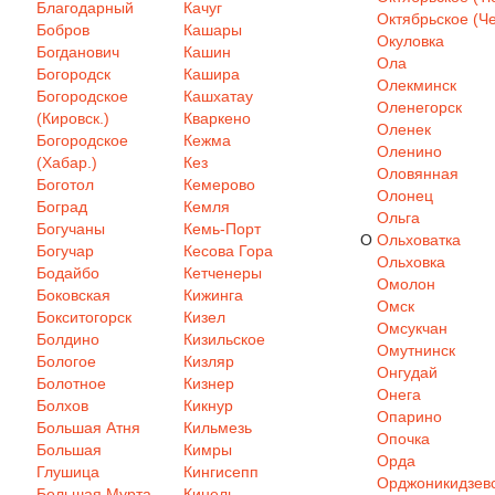
Благодарный
Качуг
Октябрьское (Че
Бобров
Кашары
Окуловка
Богданович
Кашин
Ола
Богородск
Кашира
Олекминск
Богородское
Кашхатау
Оленегорск
(Кировск.)
Кваркено
Оленек
Богородское
Кежма
Оленино
(Хабар.)
Кез
Оловянная
Боготол
Кемерово
Олонец
Боград
Кемля
Ольга
Богучаны
Кемь-Порт
О
Ольховатка
Богучар
Кесова Гора
Ольховка
Бодайбо
Кетченеры
Омолон
Боковская
Кижинга
Омск
Бокситогорск
Кизел
Омсукчан
Болдино
Кизильское
Омутнинск
Бологое
Кизляр
Онгудай
Болотное
Кизнер
Онега
Болхов
Кикнур
Опарино
Большая Атня
Кильмезь
Опочка
Большая
Кимры
Орда
Глушица
Кингисепп
Орджоникидзев
Большая Мурта
Кинель