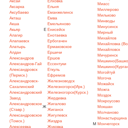
Аксай
Елховка
Миасс
Аксарка
Ельня
Миллерово
Аксубаево
Еманжелинск
Мильково
Акташ
Емва
Минводы
Акша
Емельяново
Минусинск
Акьяр
Е
Енисейск
Мирный
Алагир
Енотаевка
Михайлов
Алапаевск
Ербогачен
Михайловка (Вол
Алатырь
Ермаковское
Михайловск
Алдан
Ершичи
Мичуринск
Александров
Ершов
Мишкино(Башкор
Александров-Гай
Ессентуки
Мишкино(Курган
Александровск
Еткуль
Могойтуй
(Пермск.)
Ефремов
Могоча
Александровск-
Железноводск
Можайск
Сахалинский
Железногорск(Ирк.)
Можга
Александровский
Железногорск(Курск.)
Моздок
Завод
Жердевка
Мокроусово
Александровское
Жигалово
Ж
Мокшан
(Ставр.)
Жиганск
Молчаново
Александровское
Жигулевск
Монастырщина
(Томск.)
Жиздра
М
Мончегорск
Алексеевка
Жуковка