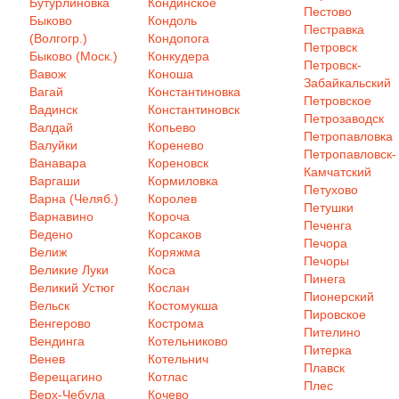
Бутурлиновка
Кондинское
Пестово
Быково
Кондоль
Пестравка
(Волгогр.)
Кондопога
Петровск
Быково (Моск.)
Конкудера
Петровск-
Вавож
Коноша
Забайкальский
Вагай
Константиновка
Петровское
Вадинск
Константиновск
Петрозаводск
Валдай
Копьево
Петропавловка
Валуйки
Коренево
Петропавловск-
Ванавара
Кореновск
Камчатский
Варгаши
Кормиловка
Петухово
Варна (Челяб.)
Королев
Петушки
Варнавино
Короча
Печенга
Ведено
Корсаков
Печора
Велиж
Коряжма
Печоры
Великие Луки
Коса
Пинега
Великий Устюг
Кослан
Пионерский
Вельск
Костомукша
Пировское
Венгерово
Кострома
Пителино
Вендинга
Котельниково
Питерка
Венев
Котельнич
Плавск
Верещагино
Котлас
Плес
Верх-Чебула
Кочево