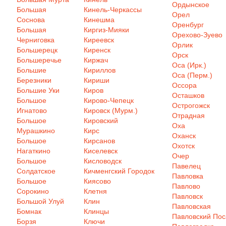
Ордынское
Большая
Кинель-Черкассы
Орел
Соснова
Кинешма
Оренбург
Большая
Киргиз-Мияки
Орехово-Зуево
Черниговка
Киреевск
Орлик
Большерецк
Киренск
Орск
Большеречье
Киржач
Оса (Ирк.)
Большие
Кириллов
Оса (Перм.)
Березники
Кириши
Оссора
Большие Уки
Киров
Осташков
Большое
Кирово-Чепецк
Острогожск
Игнатово
Кировск (Мурм.)
Отрадная
Большое
Кировский
Оха
Мурашкино
Кирс
Оханск
Большое
Кирсанов
Охотск
Нагаткино
Киселевск
Очер
Большое
Кисловодск
Павелец
Солдатское
Кичменгский Городок
Павловка
Большое
Киясово
Павлово
Сорокино
Клетня
Павловск
Большой Улуй
Клин
Павловская
Бомнак
Клинцы
Павловский Пос
Борзя
Ключи