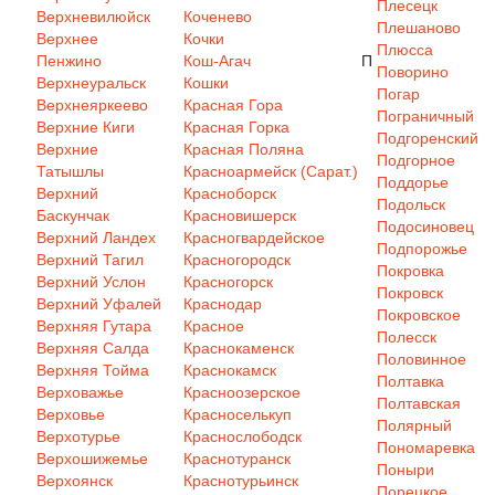
Плесецк
Верхневилюйск
Коченево
Плешаново
Верхнее
Кочки
Плюсса
Пенжино
Кош-Агач
П
Поворино
Верхнеуральск
Кошки
Погар
Верхнеяркеево
Красная Гора
Пограничный
Верхние Киги
Красная Горка
Подгоренский
Верхние
Красная Поляна
Подгорное
Татышлы
Красноармейск (Сарат.)
Поддорье
Верхний
Красноборск
Подольск
Баскунчак
Красновишерск
Подосиновец
Верхний Ландех
Красногвардейское
Подпорожье
Верхний Тагил
Красногородск
Покровка
Верхний Услон
Красногорск
Покровск
Верхний Уфалей
Краснодар
Покровское
Верхняя Гутара
Красное
Полесск
Верхняя Салда
Краснокаменск
Половинное
Верхняя Тойма
Краснокамск
Полтавка
Верховажье
Красноозерское
Полтавская
Верховье
Красноселькуп
Полярный
Верхотурье
Краснослободск
Пономаревка
Верхошижемье
Краснотуранск
Поныри
Верхоянск
Краснотурьинск
Порецкое