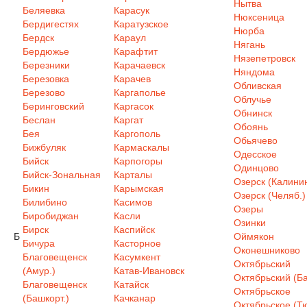
Нытва
Беляевка
Карасук
Нюксеница
Бердигестях
Каратузское
Нюрба
Бердск
Караул
Нягань
Бердюжье
Карафтит
Нязепетровск
Березники
Карачаевск
Няндома
Березовка
Карачев
Обливская
Березово
Каргаполье
Облучье
Беринговский
Каргасок
Обнинск
Беслан
Каргат
Обоянь
Бея
Каргополь
Обьячево
Бижбуляк
Кармаскалы
Одесское
Бийск
Карпогоры
Одинцово
Бийск-Зональная
Карталы
Озерск (Калинин
Бикин
Карымская
Озерск (Челяб.)
Билибино
Касимов
Озеры
Биробиджан
Касли
Озинки
Бирск
Каспийск
Б
Оймякон
Бичура
Касторное
Оконешниково
Благовещенск
Касумкент
Октябрьский
(Амур.)
Катав-Ивановск
Октябрьский (Ба
Благовещенск
Катайск
Октябрьское
(Башкорт.)
Качканар
Октябрьское (Т