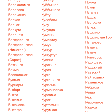
Пряжа
Волоколамск
Куйбышев
Псков
Волосово
Куйбышево
Пугачев
Волочанка
Куйтун
Пудож
Волхов
Кулебаки
Пустошка
Вольск
Кулу
Пучеж
Воркута
Кулунда
Пушкино
Воронеж
Кумены
Пушкинские Го
Воскресенск
Кумертау
Пыталово
Воскресенское
Кумух
Пышма
(Нижегор.)
Кунгур
Пыщуг
Воскресенское
Кунгуртуг
Пятигорск
(Сарат.)
Купино
Радищево
Воткинск
Курагино
Радужный
Вохма
Курах
Раевский
Всеволожск
Курган
Райчихинск
Вуктыл
Курганинск
Раменское
Вурнары
Курильск
Ребриха
Выборг
Курманаевка
Ревда
Выкса
Курсавка
Реж
Выселки
Курск
Ремонтное
Высоковск
Куртамыш
Ржакса
Вытегра
Курумкан