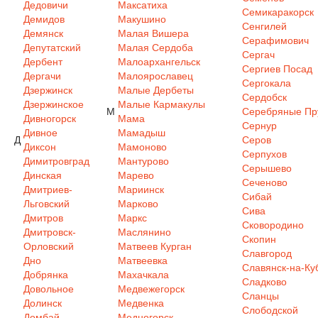
Дедовичи
Максатиха
Семикаракорск
Демидов
Макушино
Сенгилей
Демянск
Малая Вишера
Серафимович
Депутатский
Малая Сердоба
Сергач
Дербент
Малоархангельск
Сергиев Посад
Дергачи
Малоярославец
Сергокала
Дзержинск
Малые Дербеты
Сердобск
Дзержинское
Малые Кармакулы
М
Серебряные Пр
Дивногорск
Мама
Сернур
Дивное
Мамадыш
Д
Серов
Диксон
Мамоново
Серпухов
Димитровград
Мантурово
Серышево
Динская
Марево
Сеченово
Дмитриев-
Мариинск
Сибай
Льговский
Марково
Сива
Дмитров
Маркс
Сковородино
Дмитровск-
Маслянино
Скопин
Орловский
Матвеев Курган
Славгород
Дно
Матвеевка
Славянск-на-Ку
Добрянка
Махачкала
Сладково
Довольное
Медвежегорск
Сланцы
Долинск
Медвенка
Слободской
Домбай
Медногорск