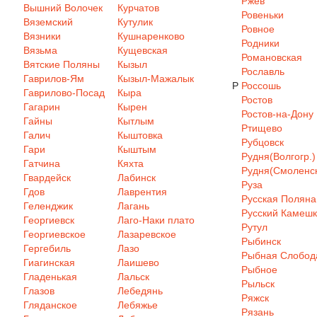
Ржев
Вышний Волочек
Курчатов
Ровеньки
Вяземский
Кутулик
Ровное
Вязники
Кушнаренково
Родники
Вязьма
Кущевская
Романовская
Вятские Поляны
Кызыл
Рославль
Гаврилов-Ям
Кызыл-Мажалык
Р
Россошь
Гаврилово-Посад
Кыра
Ростов
Гагарин
Кырен
Ростов-на-Дону
Гайны
Кытлым
Ртищево
Галич
Кыштовка
Рубцовск
Гари
Кыштым
Рудня(Волгогр.)
Гатчина
Кяхта
Рудня(Смоленск
Гвардейск
Лабинск
Руза
Гдов
Лаврентия
Русская Поляна
Геленджик
Лагань
Русский Камеш
Георгиевск
Лаго-Наки плато
Рутул
Георгиевское
Лазаревское
Рыбинск
Гергебиль
Лазо
Рыбная Слобод
Гиагинская
Лаишево
Рыбное
Гладенькая
Лальск
Рыльск
Глазов
Лебедянь
Ряжск
Гляданское
Лебяжье
Рязань