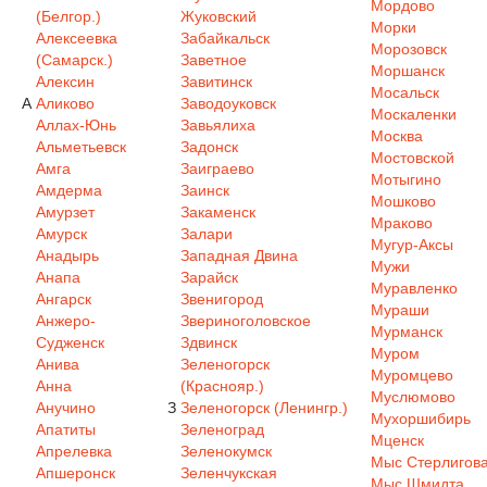
Мордово
(Белгор.)
Жуковский
Морки
Алексеевка
Забайкальск
Морозовск
(Самарск.)
Заветное
Моршанск
Алексин
Завитинск
Мосальск
А
Аликово
Заводоуковск
Москаленки
Аллах-Юнь
Завьялиха
Москва
Альметьевск
Задонск
Мостовской
Амга
Заиграево
Мотыгино
Амдерма
Заинск
Мошково
Амурзет
Закаменск
Мраково
Амурск
Залари
Мугур-Аксы
Анадырь
Западная Двина
Мужи
Анапа
Зарайск
Муравленко
Ангарск
Звенигород
Мураши
Анжеро-
Звериноголовское
Мурманск
Судженск
Здвинск
Муром
Анива
Зеленогорск
Муромцево
Анна
(Краснояр.)
Муслюмово
Анучино
З
Зеленогорск (Ленингр.)
Мухоршибирь
Апатиты
Зеленоград
Мценск
Апрелевка
Зеленокумск
Мыс Стерлигов
Апшеронск
Зеленчукская
Мыс Шмидта