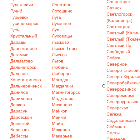
Саяногорск
Гулькевичи
Лопатино
Саянск
Гуниб
Лотошино
Светлогорск
Гурьевск
Луга
(Калинингр.)
Гусиноозерск
Лукоянов
Светлоград
Гусь-
Лух
Светлый (Калин
Хрустальный
Луховицы
Светлый (Тюмен
Дабады
Лысково
Светлый Яр
Давлеканово
Лысые Горы
Свободный
Дагомыс
Лысьва
Себеж
Далматово
Льгов
Северное
Дальнегорск
Любань
Северо-Енисей
Дальнее
Люберцы
Северо-Курильс
Константиново
Магадан
Северобайкаль
Дальнереченск
Магдагачи
С
Северодвинск
Данилов
Магнитогорск
Североморск
Даниловка
Маджалис
Североуральск
Данков
Мазаново
Северская
Дарасун
Майкоп
Сегежа
Даровской
Майма
Седельниково
Двинской
Майя
Сеймчан
Березник
Макаров
Селты
Дебессы
Макарьев
Семенов