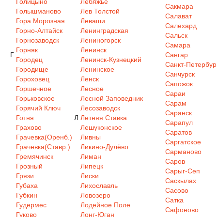
Голицыно
Лебяжье
Сакмара
Голышманово
Лев Толстой
Салават
Гора Морозная
Леваши
Салехард
Горно-Алтайск
Ленинградская
Сальск
Горнозаводск
Лениногорск
Самара
Горняк
Ленинск
Г
Сангар
Городец
Ленинск-Кузнецкий
Санкт-Петербур
Городище
Ленинское
Санчурск
Гороховец
Ленск
Сапожок
Горшечное
Лесное
Сараи
Горьковское
Лесной Заповедник
Сарам
Горячий Ключ
Лесозаводск
Саранск
Готня
Л
Летняя Ставка
Сарапул
Грахово
Лешуконское
Саратов
Грачевка(Оренб.)
Ливны
Саргатское
Грачевка(Ставр.)
Ликино-Дулёво
Сарманово
Гремячинск
Лиман
Саров
Грозный
Липецк
Сарыг-Сеп
Грязи
Лиски
Саскылах
Губаха
Лихославль
Сасово
Губкин
Ловозеро
Сатка
Гудермес
Лодейное Поле
Сафоново
Гуково
Лонг-Юган