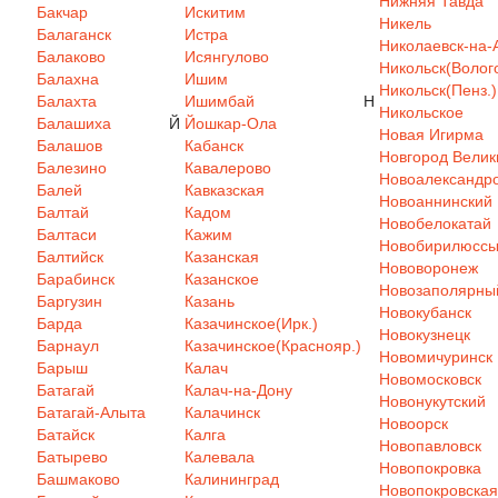
Нижняя Тавда
Бакчар
Искитим
Никель
Балаганск
Истра
Николаевск-на-
Балаково
Исянгулово
Никольск(Волого
Балахна
Ишим
Никольск(Пенз.)
Балахта
Ишимбай
Н
Никольское
Балашиха
Й
Йошкар-Ола
Новая Игирма
Балашов
Кабанск
Новгород Велик
Балезино
Кавалерово
Новоалександр
Балей
Кавказская
Новоаннинский
Балтай
Кадом
Новобелокатай
Балтаси
Кажим
Новобирилюсс
Балтийск
Казанская
Нововоронеж
Барабинск
Казанское
Новозаполярны
Баргузин
Казань
Новокубанск
Барда
Казачинское(Ирк.)
Новокузнецк
Барнаул
Казачинское(Краснояр.)
Новомичуринск
Барыш
Калач
Новомосковск
Батагай
Калач-на-Дону
Новонукутский
Батагай-Алыта
Калачинск
Новоорск
Батайск
Калга
Новопавловск
Батырево
Калевала
Новопокровка
Башмаково
Калининград
Новопокровская