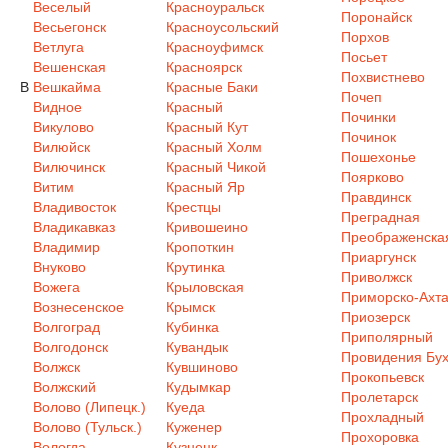
Веселый
Красноуральск
Поронайск
Весьегонск
Красноусольский
Порхов
Ветлуга
Красноуфимск
Посьет
Вешенская
Красноярск
Похвистнево
В
Вешкайма
Красные Баки
Почеп
Видное
Красный
Починки
Викулово
Красный Кут
Починок
Вилюйск
Красный Холм
Пошехонье
Вилючинск
Красный Чикой
Поярково
Витим
Красный Яр
Правдинск
Владивосток
Крестцы
Преградная
Владикавказ
Кривошеино
Преображенска
Владимир
Кропоткин
Приаргунск
Внуково
Крутинка
Приволжск
Вожега
Крыловская
Приморско-Ахта
Вознесенское
Крымск
Приозерск
Волгоград
Кубинка
Приполярный
Волгодонск
Кувандык
Провидения Бух
Волжск
Кувшиново
Прокопьевск
Волжский
Кудымкар
Пролетарск
Волово (Липецк.)
Куеда
Прохладный
Волово (Тульск.)
Куженер
Прохоровка
Вологда
Кузнецк