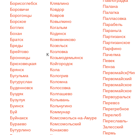
Павлоградка
Борисоглебск
Клявлино
Палана
Боровичи
Ковдор
Палатка
Борогонцы
Ковров
Палласовка
Борское
Ковылкино
Парабель
Ботлих
Когалым
Параньга
Бохан
Кодинск
Партизанск
Братск
Кожевниково
Партизанское
Бреды
Козельск
Парфино
Брейтово
Козловка
К
Пачелма
Бронницы
Козьмодемьянск
Певек
Брюховецкая
Койгородок
Пенза
Брянск
Кола
Первомайск(Ниж
Бугульма
Кологрив
Первомайский
Бугуруслан
Коломна
Первомайское
Буденновск
Колосовка
Первомайское
Буздяк
Колпашево
Первоуральск
Бузулук
Колывань
Перевоз
Буинск
Кольчугино
Перегребное
Буй
Коммунар
Перелюб
Буйнакск
Комсомольск-на-Амуре
Переславль-
Бураево
Комсомольский
Залесский
Бутурлино
Конаково
Пермь