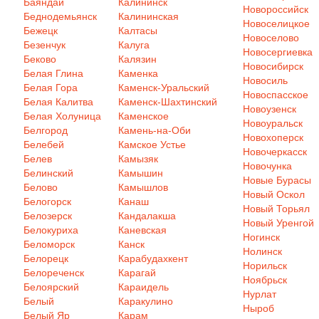
Баяндай
Калининск
Новороссийск
Беднодемьянск
Калининская
Новоселицкое
Бежецк
Калтасы
Новоселово
Безенчук
Калуга
Новосергиевка
Беково
Калязин
Новосибирск
Белая Глина
Каменка
Новосиль
Белая Гора
Каменск-Уральский
Новоспасское
Белая Калитва
Каменск-Шахтинский
Новоузенск
Белая Холуница
Каменское
Новоуральск
Белгород
Камень-на-Оби
Новохоперск
Белебей
Камское Устье
Новочеркасск
Белев
Камызяк
Новочунка
Белинский
Камышин
Новые Бурасы
Белово
Камышлов
Новый Оскол
Белогорск
Канаш
Новый Торьял
Белозерск
Кандалакша
Новый Уренгой
Белокуриха
Каневская
Ногинск
Беломорск
Канск
Нолинск
Белорецк
Карабудахкент
Норильск
Белореченск
Карагай
Ноябрьск
Белоярский
Караидель
Нурлат
Белый
Каракулино
Ныроб
Белый Яр
Карам