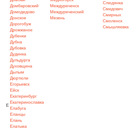
Слюдянка
Домбаровский
Междуреченск
Смидович
Домодедово
Междуреченский
Смирных
Донское
Мезень
Смоленск
Дорогобуж
Смышляевка
Дрожжаное
Дубенки
Дубна
Дубовка
Дудинка
Дульдурга
Духовщина
Дылым
Дюртюли
Егорьевск
Ейск
Екатеринбург
Екатеринославка
Е
Елабуга
Еланцы
Елань
Елатьма