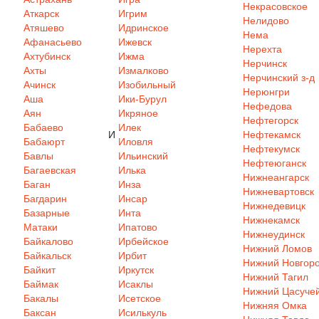
Некрасовское
Аткарск
Игрим
Нелидово
Атяшево
Идринское
Нема
Афанасьево
Ижевск
Нерехта
Ахтубинск
Ижма
Нерчинск
Ахты
Измалково
Нерчинский з-д
Ачинск
Изобильный
Нерюнгри
Аша
Ики-Бурул
Нефедова
Аян
Икряное
Нефтегорск
Бабаево
Илек
И
Нефтекамск
Бабаюрт
Иловля
Нефтекумск
Бавлы
Ильинский
Нефтеюганск
Багаевская
Илька
Нижнеангарск
Баган
Инза
Нижневартовск
Багдарин
Инсар
Нижнедевицк
Базарные
Инта
Нижнекамск
Матаки
Ипатово
Нижнеудинск
Байкалово
Ирбейское
Нижний Ломов
Байкальск
Ирбит
Нижний Новгор
Байкит
Иркутск
Нижний Тагил
Баймак
Исаклы
Нижний Цасуче
Бакалы
Исетское
Нижняя Омка
Баксан
Исилькуль