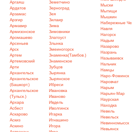
Аргаяш
Земетчино
Мыски
Ардатов
Зерноград
Мытищи
Арзамас
Зея
Мышкин
Арзгир
Зилаир
Набережные Ч
Армавир
Зима
Навля
Армизонское
Зимовники
Нагорск
Аромашево
Златоуст
Надым
Арсеньев
Злынка
Назарово
Арск
Змеиногорск
Назрань
Артем
Знаменка(Тамбов.)
Называевск
Артемовский
Знаменское
Нальчик
Арти
Зубцов
Намцы
Архангельск
Зырянка
Наро-Фоминск
Архангельское
Зырянское
Наровчат
(Башкорт.)
Ибреси
Нарым
Архангельское
Ивановка
Нарьян-Мар
(Тульск.)
Иваново
Наурская
Архара
Ивдель
Находка
Асбест
Иволгинск
Невель
Аскарово
Игарка
Невельск
Аскиз
Игнашино
Невинномысск
Аскино
Игора
Невьянск
Астрахань
Игра