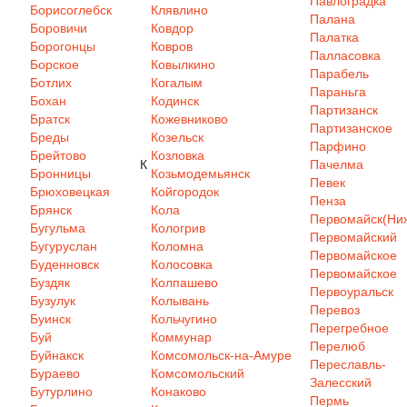
Павлоградка
Борисоглебск
Клявлино
Палана
Боровичи
Ковдор
Палатка
Борогонцы
Ковров
Палласовка
Борское
Ковылкино
Парабель
Ботлих
Когалым
Параньга
Бохан
Кодинск
Партизанск
Братск
Кожевниково
Партизанское
Бреды
Козельск
Парфино
Брейтово
Козловка
К
Пачелма
Бронницы
Козьмодемьянск
Певек
Брюховецкая
Койгородок
Пенза
Брянск
Кола
Первомайск(Ниж
Бугульма
Кологрив
Первомайский
Бугуруслан
Коломна
Первомайское
Буденновск
Колосовка
Первомайское
Буздяк
Колпашево
Первоуральск
Бузулук
Колывань
Перевоз
Буинск
Кольчугино
Перегребное
Буй
Коммунар
Перелюб
Буйнакск
Комсомольск-на-Амуре
Переславль-
Бураево
Комсомольский
Залесский
Бутурлино
Конаково
Пермь