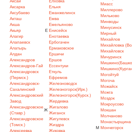
Аксай
Елховка
Миасс
Аксарка
Ельня
Миллерово
Аксубаево
Еманжелинск
Мильково
Акташ
Емва
Минводы
Акша
Емельяново
Минусинск
Акьяр
Е
Енисейск
Мирный
Алагир
Енотаевка
Михайлов
Алапаевск
Ербогачен
Михайловка (Вол
Алатырь
Ермаковское
Михайловск
Алдан
Ершичи
Мичуринск
Александров
Ершов
Мишкино(Башкор
Александров-Гай
Ессентуки
Мишкино(Курган
Александровск
Еткуль
Могойтуй
(Пермск.)
Ефремов
Могоча
Александровск-
Железноводск
Можайск
Сахалинский
Железногорск(Ирк.)
Можга
Александровский
Железногорск(Курск.)
Моздок
Завод
Жердевка
Мокроусово
Александровское
Жигалово
Ж
Мокшан
(Ставр.)
Жиганск
Молчаново
Александровское
Жигулевск
Монастырщина
(Томск.)
Жиздра
М
Мончегорск
Алексеевка
Жуковка