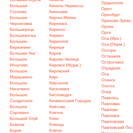
Ордынское
Большая
Кинель-Черкассы
Орел
Соснова
Кинешма
Оренбург
Большая
Киргиз-Мияки
Орехово-Зуево
Черниговка
Киреевск
Орлик
Большерецк
Киренск
Орск
Большеречье
Киржач
Оса (Ирк.)
Большие
Кириллов
Оса (Перм.)
Березники
Кириши
Оссора
Большие Уки
Киров
Осташков
Большое
Кирово-Чепецк
Острогожск
Игнатово
Кировск (Мурм.)
Отрадная
Большое
Кировский
Оха
Мурашкино
Кирс
Оханск
Большое
Кирсанов
Охотск
Нагаткино
Киселевск
Очер
Большое
Кисловодск
Павелец
Солдатское
Кичменгский Городок
Павловка
Большое
Киясово
Павлово
Сорокино
Клетня
Павловск
Большой Улуй
Клин
Павловская
Бомнак
Клинцы
Павловский Пос
Борзя
Ключи