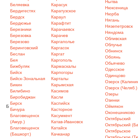
Нытва
Беляевка
Карасук
Нюксеница
Бердигестях
Каратузское
Нюрба
Бердск
Караул
Нягань
Бердюжье
Карафтит
Нязепетровск
Березники
Карачаевск
Няндома
Березовка
Карачев
Обливская
Березово
Каргаполье
Облучье
Беринговский
Каргасок
Обнинск
Беслан
Каргат
Обоянь
Бея
Каргополь
Обьячево
Бижбуляк
Кармаскалы
Одесское
Бийск
Карпогоры
Одинцово
Бийск-Зональная
Карталы
Озерск (Калинин
Бикин
Карымская
Озерск (Челяб.)
Билибино
Касимов
Озеры
Биробиджан
Касли
Озинки
Бирск
Каспийск
Б
Оймякон
Бичура
Касторное
Оконешниково
Благовещенск
Касумкент
Октябрьский
(Амур.)
Катав-Ивановск
Октябрьский (Ба
Благовещенск
Катайск
Октябрьское
(Башкорт.)
Качканар
Октябрьское (Т