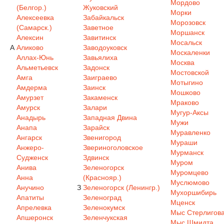
Мордово
(Белгор.)
Жуковский
Морки
Алексеевка
Забайкальск
Морозовск
(Самарск.)
Заветное
Моршанск
Алексин
Завитинск
Мосальск
А
Аликово
Заводоуковск
Москаленки
Аллах-Юнь
Завьялиха
Москва
Альметьевск
Задонск
Мостовской
Амга
Заиграево
Мотыгино
Амдерма
Заинск
Мошково
Амурзет
Закаменск
Мраково
Амурск
Залари
Мугур-Аксы
Анадырь
Западная Двина
Мужи
Анапа
Зарайск
Муравленко
Ангарск
Звенигород
Мураши
Анжеро-
Звериноголовское
Мурманск
Судженск
Здвинск
Муром
Анива
Зеленогорск
Муромцево
Анна
(Краснояр.)
Муслюмово
Анучино
З
Зеленогорск (Ленингр.)
Мухоршибирь
Апатиты
Зеленоград
Мценск
Апрелевка
Зеленокумск
Мыс Стерлигов
Апшеронск
Зеленчукская
Мыс Шмидта