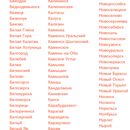
Баяндай
Калининск
Новороссийск
Беднодемьянск
Калининская
Новоселицкое
Бежецк
Калтасы
Новоселово
Безенчук
Калуга
Новосергиевка
Беково
Калязин
Новосибирск
Белая Глина
Каменка
Новосиль
Белая Гора
Каменск-Уральский
Новоспасское
Белая Калитва
Каменск-Шахтинский
Новоузенск
Белая Холуница
Каменское
Новоуральск
Белгород
Камень-на-Оби
Новохоперск
Белебей
Камское Устье
Новочеркасск
Белев
Камызяк
Новочунка
Белинский
Камышин
Новые Бурасы
Белово
Камышлов
Новый Оскол
Белогорск
Канаш
Новый Торьял
Белозерск
Кандалакша
Новый Уренгой
Белокуриха
Каневская
Ногинск
Беломорск
Канск
Нолинск
Белорецк
Карабудахкент
Норильск
Белореченск
Карагай
Ноябрьск
Белоярский
Караидель
Нурлат
Белый
Каракулино
Ныроб
Белый Яр
Карам