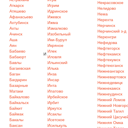
Некрасовское
Аткарск
Игрим
Нелидово
Атяшево
Идринское
Нема
Афанасьево
Ижевск
Нерехта
Ахтубинск
Ижма
Нерчинск
Ахты
Измалково
Нерчинский з-д
Ачинск
Изобильный
Нерюнгри
Аша
Ики-Бурул
Нефедова
Аян
Икряное
Нефтегорск
Бабаево
Илек
И
Нефтекамск
Бабаюрт
Иловля
Нефтекумск
Бавлы
Ильинский
Нефтеюганск
Багаевская
Илька
Нижнеангарск
Баган
Инза
Нижневартовск
Багдарин
Инсар
Нижнедевицк
Базарные
Инта
Нижнекамск
Матаки
Ипатово
Нижнеудинск
Байкалово
Ирбейское
Нижний Ломов
Байкальск
Ирбит
Нижний Новгор
Байкит
Иркутск
Нижний Тагил
Баймак
Исаклы
Нижний Цасуче
Бакалы
Исетское
Нижняя Омка
Баксан
Исилькуль