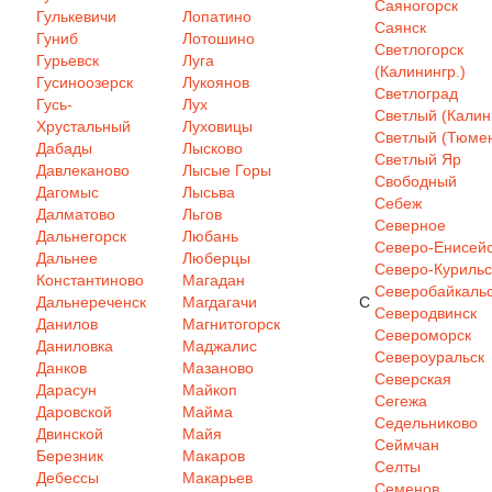
Саяногорск
Гулькевичи
Лопатино
Саянск
Гуниб
Лотошино
Светлогорск
Гурьевск
Луга
(Калинингр.)
Гусиноозерск
Лукоянов
Светлоград
Гусь-
Лух
Светлый (Калин
Хрустальный
Луховицы
Светлый (Тюмен
Дабады
Лысково
Светлый Яр
Давлеканово
Лысые Горы
Свободный
Дагомыс
Лысьва
Себеж
Далматово
Льгов
Северное
Дальнегорск
Любань
Северо-Енисей
Дальнее
Люберцы
Северо-Курильс
Константиново
Магадан
Северобайкаль
Дальнереченск
Магдагачи
С
Северодвинск
Данилов
Магнитогорск
Североморск
Даниловка
Маджалис
Североуральск
Данков
Мазаново
Северская
Дарасун
Майкоп
Сегежа
Даровской
Майма
Седельниково
Двинской
Майя
Сеймчан
Березник
Макаров
Селты
Дебессы
Макарьев
Семенов