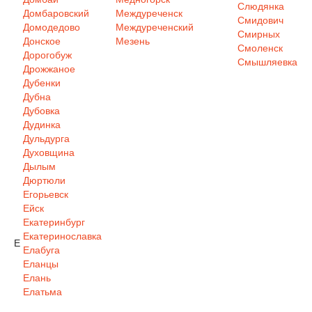
Слюдянка
Домбаровский
Междуреченск
Смидович
Домодедово
Междуреченский
Смирных
Донское
Мезень
Смоленск
Дорогобуж
Смышляевка
Дрожжаное
Дубенки
Дубна
Дубовка
Дудинка
Дульдурга
Духовщина
Дылым
Дюртюли
Егорьевск
Ейск
Екатеринбург
Екатеринославка
Е
Елабуга
Еланцы
Елань
Елатьма