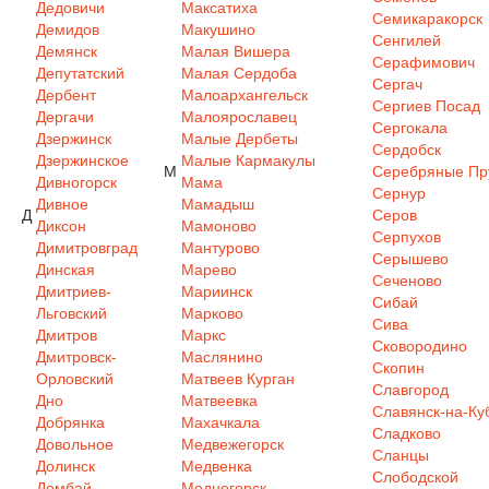
Дедовичи
Максатиха
Семикаракорск
Демидов
Макушино
Сенгилей
Демянск
Малая Вишера
Серафимович
Депутатский
Малая Сердоба
Сергач
Дербент
Малоархангельск
Сергиев Посад
Дергачи
Малоярославец
Сергокала
Дзержинск
Малые Дербеты
Сердобск
Дзержинское
Малые Кармакулы
М
Серебряные Пр
Дивногорск
Мама
Сернур
Дивное
Мамадыш
Д
Серов
Диксон
Мамоново
Серпухов
Димитровград
Мантурово
Серышево
Динская
Марево
Сеченово
Дмитриев-
Мариинск
Сибай
Льговский
Марково
Сива
Дмитров
Маркс
Сковородино
Дмитровск-
Маслянино
Скопин
Орловский
Матвеев Курган
Славгород
Дно
Матвеевка
Славянск-на-Ку
Добрянка
Махачкала
Сладково
Довольное
Медвежегорск
Сланцы
Долинск
Медвенка
Слободской
Домбай
Медногорск