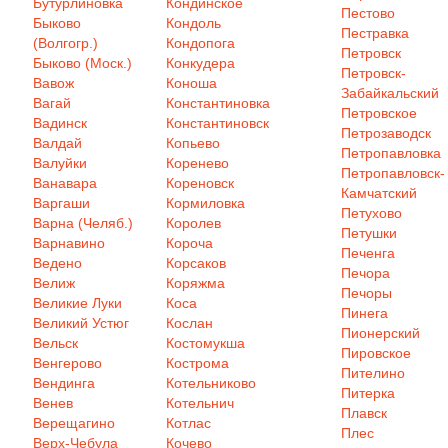
Бутурлиновка
Кондинское
Пестово
Быково
Кондоль
Пестравка
(Волгогр.)
Кондопога
Петровск
Быково (Моск.)
Конкудера
Петровск-
Вавож
Коноша
Забайкальский
Вагай
Константиновка
Петровское
Вадинск
Константиновск
Петрозаводск
Валдай
Копьево
Петропавловка
Валуйки
Коренево
Петропавловск-
Ванавара
Кореновск
Камчатский
Варгаши
Кормиловка
Петухово
Варна (Челяб.)
Королев
Петушки
Варнавино
Короча
Печенга
Ведено
Корсаков
Печора
Велиж
Коряжма
Печоры
Великие Луки
Коса
Пинега
Великий Устюг
Кослан
Пионерский
Вельск
Костомукша
Пировское
Венгерово
Кострома
Пителино
Вендинга
Котельниково
Питерка
Венев
Котельнич
Плавск
Верещагино
Котлас
Плес
Верх-Чебула
Кочево