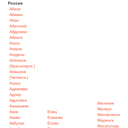
Россия
Абаза
Абакан
Абан
Абатский
Абдулино
Абинск
Агата
Агвали
Агидель
Агинское
(Красноярск.)
Агинское
(Читинск.)
Агрыз
Адамовка
Адлер
Адыгейск
Меленки
Азнакаево
Мелеуз
Азов
Елец
Мензелинск
Азово
Елизово
Меренга
Акбулак
Елово
Месягутово