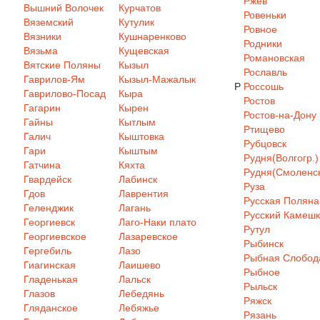
Ржев
Вышний Волочек
Курчатов
Ровеньки
Вяземский
Кутулик
Ровное
Вязники
Кушнаренково
Родники
Вязьма
Кущевская
Романовская
Вятские Поляны
Кызыл
Рославль
Гаврилов-Ям
Кызыл-Мажалык
Р
Россошь
Гаврилово-Посад
Кыра
Ростов
Гагарин
Кырен
Ростов-на-Дону
Гайны
Кытлым
Ртищево
Галич
Кыштовка
Рубцовск
Гари
Кыштым
Рудня(Волгогр.)
Гатчина
Кяхта
Рудня(Смоленск
Гвардейск
Лабинск
Руза
Гдов
Лаврентия
Русская Поляна
Геленджик
Лагань
Русский Камеш
Георгиевск
Лаго-Наки плато
Рутул
Георгиевское
Лазаревское
Рыбинск
Гергебиль
Лазо
Рыбная Слобод
Гиагинская
Лаишево
Рыбное
Гладенькая
Лальск
Рыльск
Глазов
Лебедянь
Ряжск
Гляданское
Лебяжье
Рязань