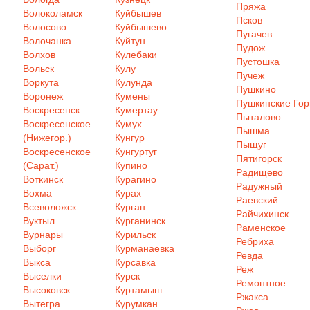
Пряжа
Волоколамск
Куйбышев
Псков
Волосово
Куйбышево
Пугачев
Волочанка
Куйтун
Пудож
Волхов
Кулебаки
Пустошка
Вольск
Кулу
Пучеж
Воркута
Кулунда
Пушкино
Воронеж
Кумены
Пушкинские Го
Воскресенск
Кумертау
Пыталово
Воскресенское
Кумух
Пышма
(Нижегор.)
Кунгур
Пыщуг
Воскресенское
Кунгуртуг
Пятигорск
(Сарат.)
Купино
Радищево
Воткинск
Курагино
Радужный
Вохма
Курах
Раевский
Всеволожск
Курган
Райчихинск
Вуктыл
Курганинск
Раменское
Вурнары
Курильск
Ребриха
Выборг
Курманаевка
Ревда
Выкса
Курсавка
Реж
Выселки
Курск
Ремонтное
Высоковск
Куртамыш
Ржакса
Вытегра
Курумкан