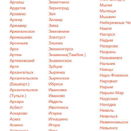
Аргаяш
Земетчино
Мыски
Ардатов
Зерноград
Мытищи
Арзамас
Зея
Мышкин
Арзгир
Зилаир
Набережные Ч
Армавир
Зима
Навля
Армизонское
Зимовники
Нагорск
Аромашево
Златоуст
Надым
Арсеньев
Злынка
Назарово
Арск
Змеиногорск
Назрань
Артем
Знаменка(Тамбов.)
Называевск
Артемовский
Знаменское
Нальчик
Арти
Зубцов
Намцы
Архангельск
Зырянка
Наро-Фоминск
Архангельское
Зырянское
Наровчат
(Башкорт.)
Ибреси
Нарым
Архангельское
Ивановка
Нарьян-Мар
(Тульск.)
Иваново
Наурская
Архара
Ивдель
Находка
Асбест
Иволгинск
Невель
Аскарово
Игарка
Невельск
Аскиз
Игнашино
Невинномысск
Аскино
Игора
Невьянск
Астрахань
Игра