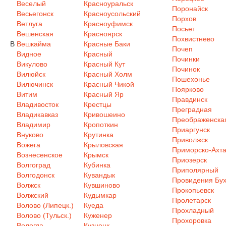
Веселый
Красноуральск
Поронайск
Весьегонск
Красноусольский
Порхов
Ветлуга
Красноуфимск
Посьет
Вешенская
Красноярск
Похвистнево
В
Вешкайма
Красные Баки
Почеп
Видное
Красный
Починки
Викулово
Красный Кут
Починок
Вилюйск
Красный Холм
Пошехонье
Вилючинск
Красный Чикой
Поярково
Витим
Красный Яр
Правдинск
Владивосток
Крестцы
Преградная
Владикавказ
Кривошеино
Преображенска
Владимир
Кропоткин
Приаргунск
Внуково
Крутинка
Приволжск
Вожега
Крыловская
Приморско-Ахта
Вознесенское
Крымск
Приозерск
Волгоград
Кубинка
Приполярный
Волгодонск
Кувандык
Провидения Бух
Волжск
Кувшиново
Прокопьевск
Волжский
Кудымкар
Пролетарск
Волово (Липецк.)
Куеда
Прохладный
Волово (Тульск.)
Куженер
Прохоровка
Вологда
Кузнецк