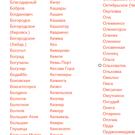
Благодарный
Качуг
Октябрьское (Че
Бобров
Кашары
Окуловка
Богданович
Кашин
Ола
Богородск
Кашира
Олекминск
Богородское
Кашхатау
Оленегорск
(Кировск.)
Кваркено
Оленек
Богородское
Кежма
Оленино
(Хабар.)
Кез
Оловянная
Боготол
Кемерово
Олонец
Боград
Кемля
Ольга
Богучаны
Кемь-Порт
О
Ольховатка
Богучар
Кесова Гора
Ольховка
Бодайбо
Кетченеры
Омолон
Боковская
Кижинга
Омск
Бокситогорск
Кизел
Омсукчан
Болдино
Кизильское
Омутнинск
Бологое
Кизляр
Онгудай
Болотное
Кизнер
Онега
Болхов
Кикнур
Опарино
Большая Атня
Кильмезь
Опочка
Большая
Кимры
Орда
Глушица
Кингисепп
Орджоникидзев
Большая Мурта
Кинель