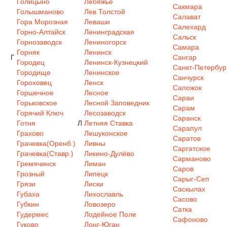
Голицыно
Лебяжье
Сакмара
Голышманово
Лев Толстой
Салават
Гора Морозная
Леваши
Салехард
Горно-Алтайск
Ленинградская
Сальск
Горнозаводск
Лениногорск
Самара
Горняк
Ленинск
Г
Сангар
Городец
Ленинск-Кузнецкий
Санкт-Петербур
Городище
Ленинское
Санчурск
Гороховец
Ленск
Сапожок
Горшечное
Лесное
Сараи
Горьковское
Лесной Заповедник
Сарам
Горячий Ключ
Лесозаводск
Саранск
Готня
Л
Летняя Ставка
Сарапул
Грахово
Лешуконское
Саратов
Грачевка(Оренб.)
Ливны
Саргатское
Грачевка(Ставр.)
Ликино-Дулёво
Сарманово
Гремячинск
Лиман
Саров
Грозный
Липецк
Сарыг-Сеп
Грязи
Лиски
Саскылах
Губаха
Лихославль
Сасово
Губкин
Ловозеро
Сатка
Гудермес
Лодейное Поле
Сафоново
Гуково
Лонг-Юган