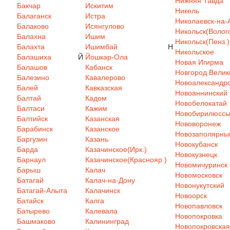
Нижняя Тавда
Бакчар
Искитим
Никель
Балаганск
Истра
Николаевск-на-
Балаково
Исянгулово
Никольск(Волого
Балахна
Ишим
Никольск(Пенз.)
Балахта
Ишимбай
Н
Никольское
Балашиха
Й
Йошкар-Ола
Новая Игирма
Балашов
Кабанск
Новгород Велик
Балезино
Кавалерово
Новоалександр
Балей
Кавказская
Новоаннинский
Балтай
Кадом
Новобелокатай
Балтаси
Кажим
Новобирилюсс
Балтийск
Казанская
Нововоронеж
Барабинск
Казанское
Новозаполярны
Баргузин
Казань
Новокубанск
Барда
Казачинское(Ирк.)
Новокузнецк
Барнаул
Казачинское(Краснояр.)
Новомичуринск
Барыш
Калач
Новомосковск
Батагай
Калач-на-Дону
Новонукутский
Батагай-Алыта
Калачинск
Новоорск
Батайск
Калга
Новопавловск
Батырево
Калевала
Новопокровка
Башмаково
Калининград
Новопокровская