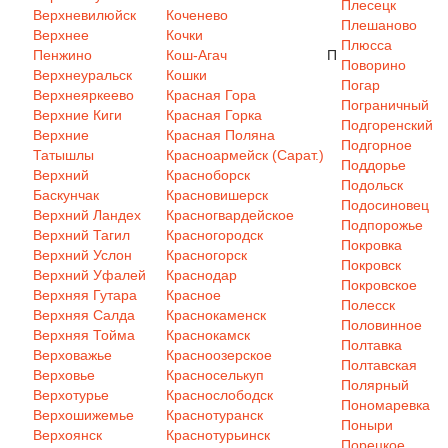
Плесецк
Верхневилюйск
Коченево
Плешаново
Верхнее
Кочки
Плюсса
Пенжино
Кош-Агач
П
Поворино
Верхнеуральск
Кошки
Погар
Верхнеяркеево
Красная Гора
Пограничный
Верхние Киги
Красная Горка
Подгоренский
Верхние
Красная Поляна
Подгорное
Татышлы
Красноармейск (Сарат.)
Поддорье
Верхний
Красноборск
Подольск
Баскунчак
Красновишерск
Подосиновец
Верхний Ландех
Красногвардейское
Подпорожье
Верхний Тагил
Красногородск
Покровка
Верхний Услон
Красногорск
Покровск
Верхний Уфалей
Краснодар
Покровское
Верхняя Гутара
Красное
Полесск
Верхняя Салда
Краснокаменск
Половинное
Верхняя Тойма
Краснокамск
Полтавка
Верховажье
Красноозерское
Полтавская
Верховье
Красноселькуп
Полярный
Верхотурье
Краснослободск
Пономаревка
Верхошижемье
Краснотуранск
Поныри
Верхоянск
Краснотурьинск
Порецкое