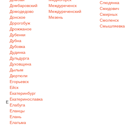
Слюдянка
Домбаровский
Междуреченск
Смидович
Домодедово
Междуреченский
Смирных
Донское
Мезень
Смоленск
Дорогобуж
Смышляевка
Дрожжаное
Дубенки
Дубна
Дубовка
Дудинка
Дульдурга
Духовщина
Дылым
Дюртюли
Егорьевск
Ейск
Екатеринбург
Екатеринославка
Е
Елабуга
Еланцы
Елань
Елатьма