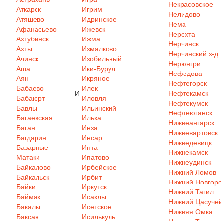
Некрасовское
Аткарск
Игрим
Нелидово
Атяшево
Идринское
Нема
Афанасьево
Ижевск
Нерехта
Ахтубинск
Ижма
Нерчинск
Ахты
Измалково
Нерчинский з-д
Ачинск
Изобильный
Нерюнгри
Аша
Ики-Бурул
Нефедова
Аян
Икряное
Нефтегорск
Бабаево
Илек
И
Нефтекамск
Бабаюрт
Иловля
Нефтекумск
Бавлы
Ильинский
Нефтеюганск
Багаевская
Илька
Нижнеангарск
Баган
Инза
Нижневартовск
Багдарин
Инсар
Нижнедевицк
Базарные
Инта
Нижнекамск
Матаки
Ипатово
Нижнеудинск
Байкалово
Ирбейское
Нижний Ломов
Байкальск
Ирбит
Нижний Новгор
Байкит
Иркутск
Нижний Тагил
Баймак
Исаклы
Нижний Цасуче
Бакалы
Исетское
Нижняя Омка
Баксан
Исилькуль