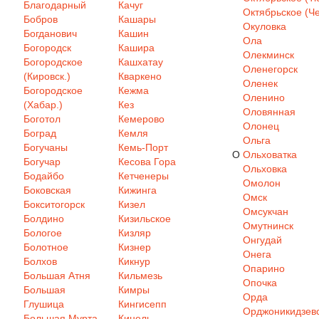
Благодарный
Качуг
Октябрьское (Че
Бобров
Кашары
Окуловка
Богданович
Кашин
Ола
Богородск
Кашира
Олекминск
Богородское
Кашхатау
Оленегорск
(Кировск.)
Кваркено
Оленек
Богородское
Кежма
Оленино
(Хабар.)
Кез
Оловянная
Боготол
Кемерово
Олонец
Боград
Кемля
Ольга
Богучаны
Кемь-Порт
О
Ольховатка
Богучар
Кесова Гора
Ольховка
Бодайбо
Кетченеры
Омолон
Боковская
Кижинга
Омск
Бокситогорск
Кизел
Омсукчан
Болдино
Кизильское
Омутнинск
Бологое
Кизляр
Онгудай
Болотное
Кизнер
Онега
Болхов
Кикнур
Опарино
Большая Атня
Кильмезь
Опочка
Большая
Кимры
Орда
Глушица
Кингисепп
Орджоникидзев
Большая Мурта
Кинель