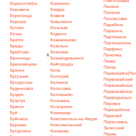
Павлоградка
Борисоглебск
Клявлино
Палана
Боровичи
Ковдор
Палатка
Борогонцы
Ковров
Палласовка
Борское
Ковылкино
Парабель
Ботлих
Когалым
Параньга
Бохан
Кодинск
Партизанск
Братск
Кожевниково
Партизанское
Бреды
Козельск
Парфино
Брейтово
Козловка
К
Пачелма
Бронницы
Козьмодемьянск
Певек
Брюховецкая
Койгородок
Пенза
Брянск
Кола
Первомайск(Ниж
Бугульма
Кологрив
Первомайский
Бугуруслан
Коломна
Первомайское
Буденновск
Колосовка
Первомайское
Буздяк
Колпашево
Первоуральск
Бузулук
Колывань
Перевоз
Буинск
Кольчугино
Перегребное
Буй
Коммунар
Перелюб
Буйнакск
Комсомольск-на-Амуре
Переславль-
Бураево
Комсомольский
Залесский
Бутурлино
Конаково
Пермь