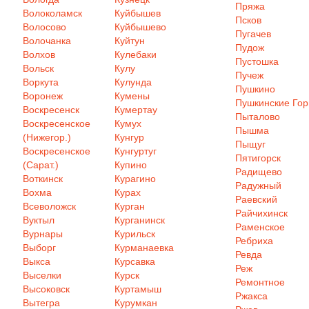
Пряжа
Волоколамск
Куйбышев
Псков
Волосово
Куйбышево
Пугачев
Волочанка
Куйтун
Пудож
Волхов
Кулебаки
Пустошка
Вольск
Кулу
Пучеж
Воркута
Кулунда
Пушкино
Воронеж
Кумены
Пушкинские Го
Воскресенск
Кумертау
Пыталово
Воскресенское
Кумух
Пышма
(Нижегор.)
Кунгур
Пыщуг
Воскресенское
Кунгуртуг
Пятигорск
(Сарат.)
Купино
Радищево
Воткинск
Курагино
Радужный
Вохма
Курах
Раевский
Всеволожск
Курган
Райчихинск
Вуктыл
Курганинск
Раменское
Вурнары
Курильск
Ребриха
Выборг
Курманаевка
Ревда
Выкса
Курсавка
Реж
Выселки
Курск
Ремонтное
Высоковск
Куртамыш
Ржакса
Вытегра
Курумкан