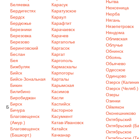
Нытва
Беляевка
Карасук
Нюксеница
Бердигестях
Каратузское
Нюрба
Бердск
Караул
Нягань
Бердюжье
Карафтит
Нязепетровск
Березники
Карачаевск
Няндома
Березовка
Карачев
Обливская
Березово
Каргаполье
Облучье
Беринговский
Каргасок
Обнинск
Беслан
Каргат
Обоянь
Бея
Каргополь
Обьячево
Бижбуляк
Кармаскалы
Одесское
Бийск
Карпогоры
Одинцово
Бийск-Зональная
Карталы
Озерск (Калинин
Бикин
Карымская
Озерск (Челяб.)
Билибино
Касимов
Озеры
Биробиджан
Касли
Озинки
Бирск
Каспийск
Б
Оймякон
Бичура
Касторное
Оконешниково
Благовещенск
Касумкент
Октябрьский
(Амур.)
Катав-Ивановск
Октябрьский (Ба
Благовещенск
Катайск
Октябрьское
(Башкорт.)
Качканар
Октябрьское (Т