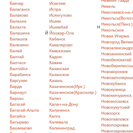
Нижняя Тавда
Бакчар
Искитим
Никель
Балаганск
Истра
Николаевск-на-
Балаково
Исянгулово
Никольск(Волого
Балахна
Ишим
Никольск(Пенз.)
Балахта
Ишимбай
Н
Никольское
Балашиха
Й
Йошкар-Ола
Новая Игирма
Балашов
Кабанск
Новгород Велик
Балезино
Кавалерово
Новоалександр
Балей
Кавказская
Новоаннинский
Балтай
Кадом
Новобелокатай
Балтаси
Кажим
Новобирилюсс
Балтийск
Казанская
Нововоронеж
Барабинск
Казанское
Новозаполярны
Баргузин
Казань
Новокубанск
Барда
Казачинское(Ирк.)
Новокузнецк
Барнаул
Казачинское(Краснояр.)
Новомичуринск
Барыш
Калач
Новомосковск
Батагай
Калач-на-Дону
Новонукутский
Батагай-Алыта
Калачинск
Новоорск
Батайск
Калга
Новопавловск
Батырево
Калевала
Новопокровка
Башмаково
Калининград
Новопокровская