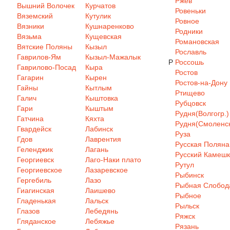
Ржев
Вышний Волочек
Курчатов
Ровеньки
Вяземский
Кутулик
Ровное
Вязники
Кушнаренково
Родники
Вязьма
Кущевская
Романовская
Вятские Поляны
Кызыл
Рославль
Гаврилов-Ям
Кызыл-Мажалык
Р
Россошь
Гаврилово-Посад
Кыра
Ростов
Гагарин
Кырен
Ростов-на-Дону
Гайны
Кытлым
Ртищево
Галич
Кыштовка
Рубцовск
Гари
Кыштым
Рудня(Волгогр.)
Гатчина
Кяхта
Рудня(Смоленск
Гвардейск
Лабинск
Руза
Гдов
Лаврентия
Русская Поляна
Геленджик
Лагань
Русский Камеш
Георгиевск
Лаго-Наки плато
Рутул
Георгиевское
Лазаревское
Рыбинск
Гергебиль
Лазо
Рыбная Слобод
Гиагинская
Лаишево
Рыбное
Гладенькая
Лальск
Рыльск
Глазов
Лебедянь
Ряжск
Гляданское
Лебяжье
Рязань