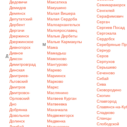
Дедовичи
Максатиха
Семикаракорск
Демидов
Макушино
Сенгилей
Демянск
Малая Вишера
Серафимович
Депутатский
Малая Сердоба
Сергач
Дербент
Малоархангельск
Сергиев Посад
Дергачи
Малоярославец
Сергокала
Дзержинск
Малые Дербеты
Сердобск
Дзержинское
Малые Кармакулы
М
Серебряные Пр
Дивногорск
Мама
Сернур
Дивное
Мамадыш
Д
Серов
Диксон
Мамоново
Серпухов
Димитровград
Мантурово
Серышево
Динская
Марево
Сеченово
Дмитриев-
Мариинск
Сибай
Льговский
Марково
Сива
Дмитров
Маркс
Сковородино
Дмитровск-
Маслянино
Скопин
Орловский
Матвеев Курган
Славгород
Дно
Матвеевка
Славянск-на-Ку
Добрянка
Махачкала
Сладково
Довольное
Медвежегорск
Сланцы
Долинск
Медвенка
Слободской
Домбай
Медногорск