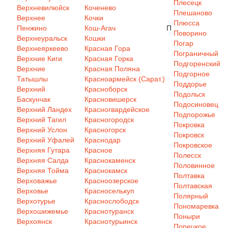
Плесецк
Верхневилюйск
Коченево
Плешаново
Верхнее
Кочки
Плюсса
Пенжино
Кош-Агач
П
Поворино
Верхнеуральск
Кошки
Погар
Верхнеяркеево
Красная Гора
Пограничный
Верхние Киги
Красная Горка
Подгоренский
Верхние
Красная Поляна
Подгорное
Татышлы
Красноармейск (Сарат.)
Поддорье
Верхний
Красноборск
Подольск
Баскунчак
Красновишерск
Подосиновец
Верхний Ландех
Красногвардейское
Подпорожье
Верхний Тагил
Красногородск
Покровка
Верхний Услон
Красногорск
Покровск
Верхний Уфалей
Краснодар
Покровское
Верхняя Гутара
Красное
Полесск
Верхняя Салда
Краснокаменск
Половинное
Верхняя Тойма
Краснокамск
Полтавка
Верховажье
Красноозерское
Полтавская
Верховье
Красноселькуп
Полярный
Верхотурье
Краснослободск
Пономаревка
Верхошижемье
Краснотуранск
Поныри
Верхоянск
Краснотурьинск
Порецкое