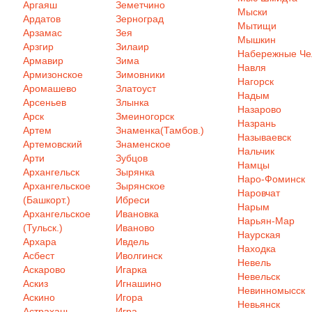
Аргаяш
Земетчино
Мыски
Ардатов
Зерноград
Мытищи
Арзамас
Зея
Мышкин
Арзгир
Зилаир
Набережные Ч
Армавир
Зима
Навля
Армизонское
Зимовники
Нагорск
Аромашево
Златоуст
Надым
Арсеньев
Злынка
Назарово
Арск
Змеиногорск
Назрань
Артем
Знаменка(Тамбов.)
Называевск
Артемовский
Знаменское
Нальчик
Арти
Зубцов
Намцы
Архангельск
Зырянка
Наро-Фоминск
Архангельское
Зырянское
Наровчат
(Башкорт.)
Ибреси
Нарым
Архангельское
Ивановка
Нарьян-Мар
(Тульск.)
Иваново
Наурская
Архара
Ивдель
Находка
Асбест
Иволгинск
Невель
Аскарово
Игарка
Невельск
Аскиз
Игнашино
Невинномысск
Аскино
Игора
Невьянск
Астрахань
Игра