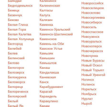
Баяндай
Калининск
Новороссийск
Беднодемьянск
Калининская
Новоселицкое
Бежецк
Калтасы
Новоселово
Безенчук
Калуга
Новосергиевка
Беково
Калязин
Новосибирск
Белая Глина
Каменка
Новосиль
Белая Гора
Каменск-Уральский
Новоспасское
Белая Калитва
Каменск-Шахтинский
Новоузенск
Белая Холуница
Каменское
Новоуральск
Белгород
Камень-на-Оби
Новохоперск
Белебей
Камское Устье
Новочеркасск
Белев
Камызяк
Новочунка
Белинский
Камышин
Новые Бурасы
Белово
Камышлов
Новый Оскол
Белогорск
Канаш
Новый Торьял
Белозерск
Кандалакша
Новый Уренгой
Белокуриха
Каневская
Ногинск
Беломорск
Канск
Нолинск
Белорецк
Карабудахкент
Норильск
Белореченск
Карагай
Ноябрьск
Белоярский
Караидель
Нурлат
Белый
Каракулино
Ныроб
Белый Яр
Карам