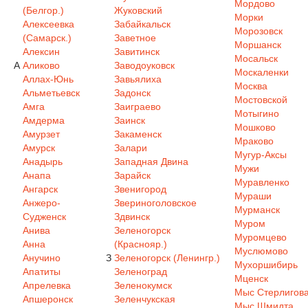
Мордово
(Белгор.)
Жуковский
Морки
Алексеевка
Забайкальск
Морозовск
(Самарск.)
Заветное
Моршанск
Алексин
Завитинск
Мосальск
А
Аликово
Заводоуковск
Москаленки
Аллах-Юнь
Завьялиха
Москва
Альметьевск
Задонск
Мостовской
Амга
Заиграево
Мотыгино
Амдерма
Заинск
Мошково
Амурзет
Закаменск
Мраково
Амурск
Залари
Мугур-Аксы
Анадырь
Западная Двина
Мужи
Анапа
Зарайск
Муравленко
Ангарск
Звенигород
Мураши
Анжеро-
Звериноголовское
Мурманск
Судженск
Здвинск
Муром
Анива
Зеленогорск
Муромцево
Анна
(Краснояр.)
Муслюмово
Анучино
З
Зеленогорск (Ленингр.)
Мухоршибирь
Апатиты
Зеленоград
Мценск
Апрелевка
Зеленокумск
Мыс Стерлигов
Апшеронск
Зеленчукская
Мыс Шмидта