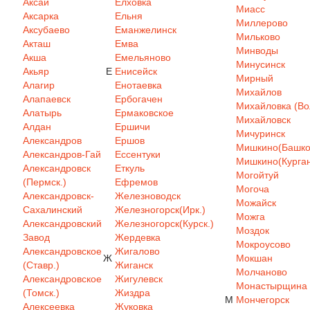
Аксай
Елховка
Миасс
Аксарка
Ельня
Миллерово
Аксубаево
Еманжелинск
Мильково
Акташ
Емва
Минводы
Акша
Емельяново
Минусинск
Акьяр
Е
Енисейск
Мирный
Алагир
Енотаевка
Михайлов
Алапаевск
Ербогачен
Михайловка (Вол
Алатырь
Ермаковское
Михайловск
Алдан
Ершичи
Мичуринск
Александров
Ершов
Мишкино(Башкор
Александров-Гай
Ессентуки
Мишкино(Курган
Александровск
Еткуль
Могойтуй
(Пермск.)
Ефремов
Могоча
Александровск-
Железноводск
Можайск
Сахалинский
Железногорск(Ирк.)
Можга
Александровский
Железногорск(Курск.)
Моздок
Завод
Жердевка
Мокроусово
Александровское
Жигалово
Ж
Мокшан
(Ставр.)
Жиганск
Молчаново
Александровское
Жигулевск
Монастырщина
(Томск.)
Жиздра
М
Мончегорск
Алексеевка
Жуковка