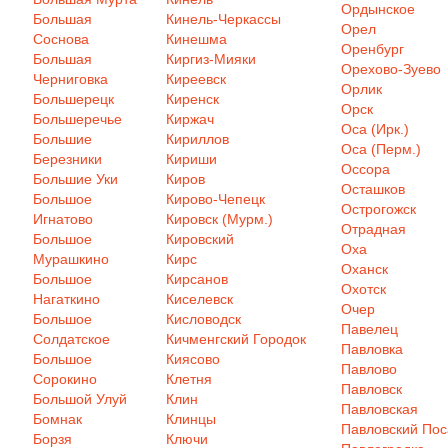
Ордынское
Большая
Кинель-Черкассы
Орел
Соснова
Кинешма
Оренбург
Большая
Киргиз-Мияки
Орехово-Зуево
Черниговка
Киреевск
Орлик
Большерецк
Киренск
Орск
Большеречье
Киржач
Оса (Ирк.)
Большие
Кириллов
Оса (Перм.)
Березники
Кириши
Оссора
Большие Уки
Киров
Осташков
Большое
Кирово-Чепецк
Острогожск
Игнатово
Кировск (Мурм.)
Отрадная
Большое
Кировский
Оха
Мурашкино
Кирс
Оханск
Большое
Кирсанов
Охотск
Нагаткино
Киселевск
Очер
Большое
Кисловодск
Павелец
Солдатское
Кичменгский Городок
Павловка
Большое
Киясово
Павлово
Сорокино
Клетня
Павловск
Большой Улуй
Клин
Павловская
Бомнак
Клинцы
Павловский Пос
Борзя
Ключи