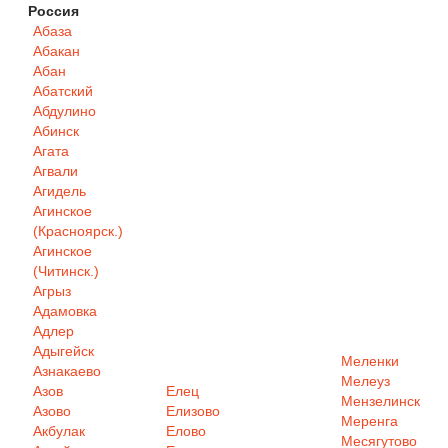
Россия
Абаза
Абакан
Абан
Абатский
Абдулино
Абинск
Агата
Агвали
Агидель
Агинское
(Красноярск.)
Агинское
(Читинск.)
Агрыз
Адамовка
Адлер
Адыгейск
Меленки
Азнакаево
Мелеуз
Азов
Елец
Мензелинск
Азово
Елизово
Меренга
Акбулак
Елово
Месягутово