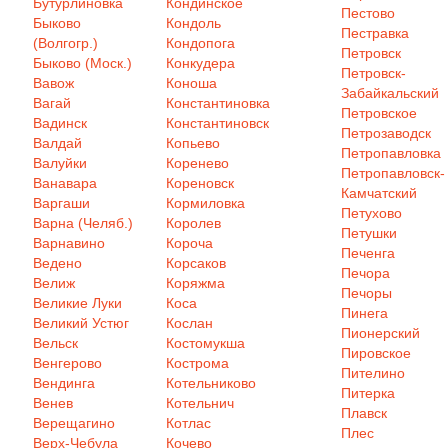
Бутурлиновка
Кондинское
Пестово
Быково
Кондоль
Пестравка
(Волгогр.)
Кондопога
Петровск
Быково (Моск.)
Конкудера
Петровск-
Вавож
Коноша
Забайкальский
Вагай
Константиновка
Петровское
Вадинск
Константиновск
Петрозаводск
Валдай
Копьево
Петропавловка
Валуйки
Коренево
Петропавловск-
Ванавара
Кореновск
Камчатский
Варгаши
Кормиловка
Петухово
Варна (Челяб.)
Королев
Петушки
Варнавино
Короча
Печенга
Ведено
Корсаков
Печора
Велиж
Коряжма
Печоры
Великие Луки
Коса
Пинега
Великий Устюг
Кослан
Пионерский
Вельск
Костомукша
Пировское
Венгерово
Кострома
Пителино
Вендинга
Котельниково
Питерка
Венев
Котельнич
Плавск
Верещагино
Котлас
Плес
Верх-Чебула
Кочево