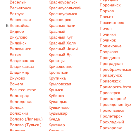
Веселый
Красноуральск
Поронайск
Весьегонск
Красноусольский
Порхов
Ветлуга
Красноуфимск
Посьет
Вешенская
Красноярск
Похвистнево
В
Вешкайма
Красные Баки
Почеп
Видное
Красный
Починки
Викулово
Красный Кут
Починок
Вилюйск
Красный Холм
Пошехонье
Вилючинск
Красный Чикой
Поярково
Витим
Красный Яр
Правдинск
Владивосток
Крестцы
Преградная
Владикавказ
Кривошеино
Преображенска
Владимир
Кропоткин
Приаргунск
Внуково
Крутинка
Приволжск
Вожега
Крыловская
Приморско-Ахта
Вознесенское
Крымск
Приозерск
Волгоград
Кубинка
Приполярный
Волгодонск
Кувандык
Провидения Бух
Волжск
Кувшиново
Прокопьевск
Волжский
Кудымкар
Пролетарск
Волово (Липецк.)
Куеда
Прохладный
Волово (Тульск.)
Куженер
Прохоровка
Вологда
Кузнецк