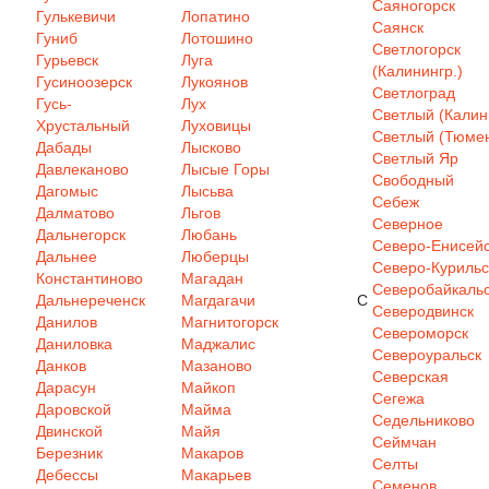
Саяногорск
Гулькевичи
Лопатино
Саянск
Гуниб
Лотошино
Светлогорск
Гурьевск
Луга
(Калинингр.)
Гусиноозерск
Лукоянов
Светлоград
Гусь-
Лух
Светлый (Калин
Хрустальный
Луховицы
Светлый (Тюмен
Дабады
Лысково
Светлый Яр
Давлеканово
Лысые Горы
Свободный
Дагомыс
Лысьва
Себеж
Далматово
Льгов
Северное
Дальнегорск
Любань
Северо-Енисей
Дальнее
Люберцы
Северо-Курильс
Константиново
Магадан
Северобайкаль
Дальнереченск
Магдагачи
С
Северодвинск
Данилов
Магнитогорск
Североморск
Даниловка
Маджалис
Североуральск
Данков
Мазаново
Северская
Дарасун
Майкоп
Сегежа
Даровской
Майма
Седельниково
Двинской
Майя
Сеймчан
Березник
Макаров
Селты
Дебессы
Макарьев
Семенов