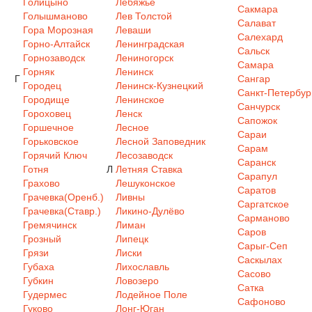
Голицыно
Лебяжье
Сакмара
Голышманово
Лев Толстой
Салават
Гора Морозная
Леваши
Салехард
Горно-Алтайск
Ленинградская
Сальск
Горнозаводск
Лениногорск
Самара
Горняк
Ленинск
Г
Сангар
Городец
Ленинск-Кузнецкий
Санкт-Петербур
Городище
Ленинское
Санчурск
Гороховец
Ленск
Сапожок
Горшечное
Лесное
Сараи
Горьковское
Лесной Заповедник
Сарам
Горячий Ключ
Лесозаводск
Саранск
Готня
Л
Летняя Ставка
Сарапул
Грахово
Лешуконское
Саратов
Грачевка(Оренб.)
Ливны
Саргатское
Грачевка(Ставр.)
Ликино-Дулёво
Сарманово
Гремячинск
Лиман
Саров
Грозный
Липецк
Сарыг-Сеп
Грязи
Лиски
Саскылах
Губаха
Лихославль
Сасово
Губкин
Ловозеро
Сатка
Гудермес
Лодейное Поле
Сафоново
Гуково
Лонг-Юган