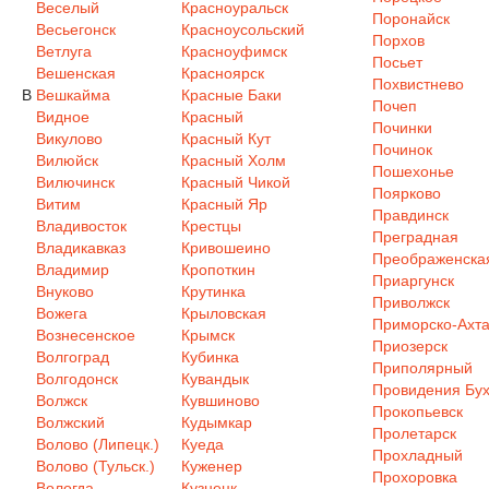
Веселый
Красноуральск
Поронайск
Весьегонск
Красноусольский
Порхов
Ветлуга
Красноуфимск
Посьет
Вешенская
Красноярск
Похвистнево
В
Вешкайма
Красные Баки
Почеп
Видное
Красный
Починки
Викулово
Красный Кут
Починок
Вилюйск
Красный Холм
Пошехонье
Вилючинск
Красный Чикой
Поярково
Витим
Красный Яр
Правдинск
Владивосток
Крестцы
Преградная
Владикавказ
Кривошеино
Преображенска
Владимир
Кропоткин
Приаргунск
Внуково
Крутинка
Приволжск
Вожега
Крыловская
Приморско-Ахта
Вознесенское
Крымск
Приозерск
Волгоград
Кубинка
Приполярный
Волгодонск
Кувандык
Провидения Бух
Волжск
Кувшиново
Прокопьевск
Волжский
Кудымкар
Пролетарск
Волово (Липецк.)
Куеда
Прохладный
Волово (Тульск.)
Куженер
Прохоровка
Вологда
Кузнецк