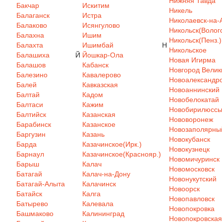
Нижняя Тавда
Бакчар
Искитим
Никель
Балаганск
Истра
Николаевск-на-
Балаково
Исянгулово
Никольск(Волого
Балахна
Ишим
Никольск(Пенз.)
Балахта
Ишимбай
Н
Никольское
Балашиха
Й
Йошкар-Ола
Новая Игирма
Балашов
Кабанск
Новгород Велик
Балезино
Кавалерово
Новоалександр
Балей
Кавказская
Новоаннинский
Балтай
Кадом
Новобелокатай
Балтаси
Кажим
Новобирилюсс
Балтийск
Казанская
Нововоронеж
Барабинск
Казанское
Новозаполярны
Баргузин
Казань
Новокубанск
Барда
Казачинское(Ирк.)
Новокузнецк
Барнаул
Казачинское(Краснояр.)
Новомичуринск
Барыш
Калач
Новомосковск
Батагай
Калач-на-Дону
Новонукутский
Батагай-Алыта
Калачинск
Новоорск
Батайск
Калга
Новопавловск
Батырево
Калевала
Новопокровка
Башмаково
Калининград
Новопокровская