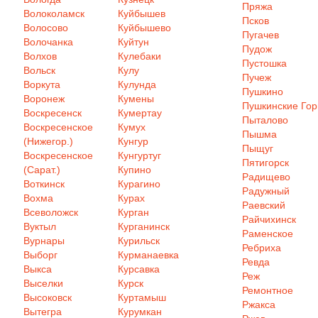
Пряжа
Волоколамск
Куйбышев
Псков
Волосово
Куйбышево
Пугачев
Волочанка
Куйтун
Пудож
Волхов
Кулебаки
Пустошка
Вольск
Кулу
Пучеж
Воркута
Кулунда
Пушкино
Воронеж
Кумены
Пушкинские Го
Воскресенск
Кумертау
Пыталово
Воскресенское
Кумух
Пышма
(Нижегор.)
Кунгур
Пыщуг
Воскресенское
Кунгуртуг
Пятигорск
(Сарат.)
Купино
Радищево
Воткинск
Курагино
Радужный
Вохма
Курах
Раевский
Всеволожск
Курган
Райчихинск
Вуктыл
Курганинск
Раменское
Вурнары
Курильск
Ребриха
Выборг
Курманаевка
Ревда
Выкса
Курсавка
Реж
Выселки
Курск
Ремонтное
Высоковск
Куртамыш
Ржакса
Вытегра
Курумкан