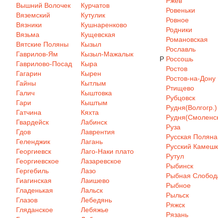
Ржев
Вышний Волочек
Курчатов
Ровеньки
Вяземский
Кутулик
Ровное
Вязники
Кушнаренково
Родники
Вязьма
Кущевская
Романовская
Вятские Поляны
Кызыл
Рославль
Гаврилов-Ям
Кызыл-Мажалык
Р
Россошь
Гаврилово-Посад
Кыра
Ростов
Гагарин
Кырен
Ростов-на-Дону
Гайны
Кытлым
Ртищево
Галич
Кыштовка
Рубцовск
Гари
Кыштым
Рудня(Волгогр.)
Гатчина
Кяхта
Рудня(Смоленск
Гвардейск
Лабинск
Руза
Гдов
Лаврентия
Русская Поляна
Геленджик
Лагань
Русский Камеш
Георгиевск
Лаго-Наки плато
Рутул
Георгиевское
Лазаревское
Рыбинск
Гергебиль
Лазо
Рыбная Слобод
Гиагинская
Лаишево
Рыбное
Гладенькая
Лальск
Рыльск
Глазов
Лебедянь
Ряжск
Гляданское
Лебяжье
Рязань