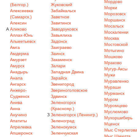
Мордово
(Белгор.)
Жуковский
Морки
Алексеевка
Забайкальск
Морозовск
(Самарск.)
Заветное
Моршанск
Алексин
Завитинск
Мосальск
А
Аликово
Заводоуковск
Москаленки
Аллах-Юнь
Завьялиха
Москва
Альметьевск
Задонск
Мостовской
Амга
Заиграево
Мотыгино
Амдерма
Заинск
Мошково
Амурзет
Закаменск
Мраково
Амурск
Залари
Мугур-Аксы
Анадырь
Западная Двина
Мужи
Анапа
Зарайск
Муравленко
Ангарск
Звенигород
Мураши
Анжеро-
Звериноголовское
Мурманск
Судженск
Здвинск
Муром
Анива
Зеленогорск
Муромцево
Анна
(Краснояр.)
Муслюмово
Анучино
З
Зеленогорск (Ленингр.)
Мухоршибирь
Апатиты
Зеленоград
Мценск
Апрелевка
Зеленокумск
Мыс Стерлигов
Апшеронск
Зеленчукская
Мыс Шмидта