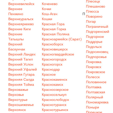
Плесецк
Верхневилюйск
Коченево
Плешаново
Верхнее
Кочки
Плюсса
Пенжино
Кош-Агач
П
Поворино
Верхнеуральск
Кошки
Погар
Верхнеяркеево
Красная Гора
Пограничный
Верхние Киги
Красная Горка
Подгоренский
Верхние
Красная Поляна
Подгорное
Татышлы
Красноармейск (Сарат.)
Поддорье
Верхний
Красноборск
Подольск
Баскунчак
Красновишерск
Подосиновец
Верхний Ландех
Красногвардейское
Подпорожье
Верхний Тагил
Красногородск
Покровка
Верхний Услон
Красногорск
Покровск
Верхний Уфалей
Краснодар
Покровское
Верхняя Гутара
Красное
Полесск
Верхняя Салда
Краснокаменск
Половинное
Верхняя Тойма
Краснокамск
Полтавка
Верховажье
Красноозерское
Полтавская
Верховье
Красноселькуп
Полярный
Верхотурье
Краснослободск
Пономаревка
Верхошижемье
Краснотуранск
Поныри
Верхоянск
Краснотурьинск
Порецкое