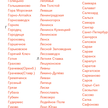
Голицыно
Лебяжье
Сакмара
Голышманово
Лев Толстой
Салават
Гора Морозная
Леваши
Салехард
Горно-Алтайск
Ленинградская
Сальск
Горнозаводск
Лениногорск
Самара
Горняк
Ленинск
Г
Сангар
Городец
Ленинск-Кузнецкий
Санкт-Петербур
Городище
Ленинское
Санчурск
Гороховец
Ленск
Сапожок
Горшечное
Лесное
Сараи
Горьковское
Лесной Заповедник
Сарам
Горячий Ключ
Лесозаводск
Саранск
Готня
Л
Летняя Ставка
Сарапул
Грахово
Лешуконское
Саратов
Грачевка(Оренб.)
Ливны
Саргатское
Грачевка(Ставр.)
Ликино-Дулёво
Сарманово
Гремячинск
Лиман
Саров
Грозный
Липецк
Сарыг-Сеп
Грязи
Лиски
Саскылах
Губаха
Лихославль
Сасово
Губкин
Ловозеро
Сатка
Гудермес
Лодейное Поле
Сафоново
Гуково
Лонг-Юган