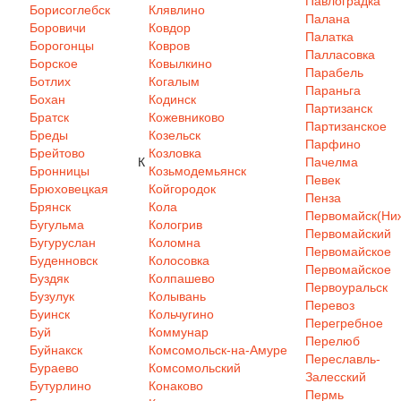
Павлоградка
Борисоглебск
Клявлино
Палана
Боровичи
Ковдор
Палатка
Борогонцы
Ковров
Палласовка
Борское
Ковылкино
Парабель
Ботлих
Когалым
Параньга
Бохан
Кодинск
Партизанск
Братск
Кожевниково
Партизанское
Бреды
Козельск
Парфино
Брейтово
Козловка
К
Пачелма
Бронницы
Козьмодемьянск
Певек
Брюховецкая
Койгородок
Пенза
Брянск
Кола
Первомайск(Ниж
Бугульма
Кологрив
Первомайский
Бугуруслан
Коломна
Первомайское
Буденновск
Колосовка
Первомайское
Буздяк
Колпашево
Первоуральск
Бузулук
Колывань
Перевоз
Буинск
Кольчугино
Перегребное
Буй
Коммунар
Перелюб
Буйнакск
Комсомольск-на-Амуре
Переславль-
Бураево
Комсомольский
Залесский
Бутурлино
Конаково
Пермь