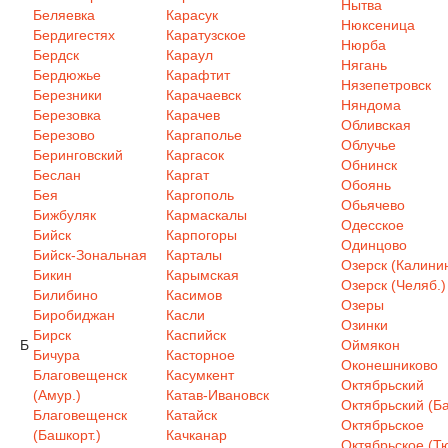
Нытва
Беляевка
Карасук
Нюксеница
Бердигестях
Каратузское
Нюрба
Бердск
Караул
Нягань
Бердюжье
Карафтит
Нязепетровск
Березники
Карачаевск
Няндома
Березовка
Карачев
Обливская
Березово
Каргаполье
Облучье
Беринговский
Каргасок
Обнинск
Беслан
Каргат
Обоянь
Бея
Каргополь
Обьячево
Бижбуляк
Кармаскалы
Одесское
Бийск
Карпогоры
Одинцово
Бийск-Зональная
Карталы
Озерск (Калинин
Бикин
Карымская
Озерск (Челяб.)
Билибино
Касимов
Озеры
Биробиджан
Касли
Озинки
Бирск
Каспийск
Б
Оймякон
Бичура
Касторное
Оконешниково
Благовещенск
Касумкент
Октябрьский
(Амур.)
Катав-Ивановск
Октябрьский (Ба
Благовещенск
Катайск
Октябрьское
(Башкорт.)
Качканар
Октябрьское (Т