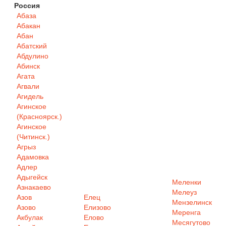
Россия
Абаза
Абакан
Абан
Абатский
Абдулино
Абинск
Агата
Агвали
Агидель
Агинское
(Красноярск.)
Агинское
(Читинск.)
Агрыз
Адамовка
Адлер
Адыгейск
Меленки
Азнакаево
Мелеуз
Азов
Елец
Мензелинск
Азово
Елизово
Меренга
Акбулак
Елово
Месягутово