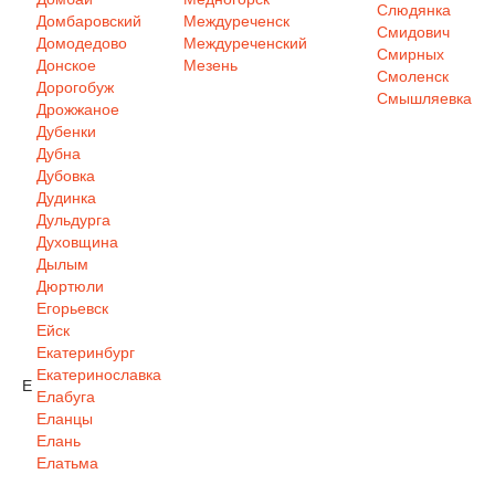
Слюдянка
Домбаровский
Междуреченск
Смидович
Домодедово
Междуреченский
Смирных
Донское
Мезень
Смоленск
Дорогобуж
Смышляевка
Дрожжаное
Дубенки
Дубна
Дубовка
Дудинка
Дульдурга
Духовщина
Дылым
Дюртюли
Егорьевск
Ейск
Екатеринбург
Екатеринославка
Е
Елабуга
Еланцы
Елань
Елатьма