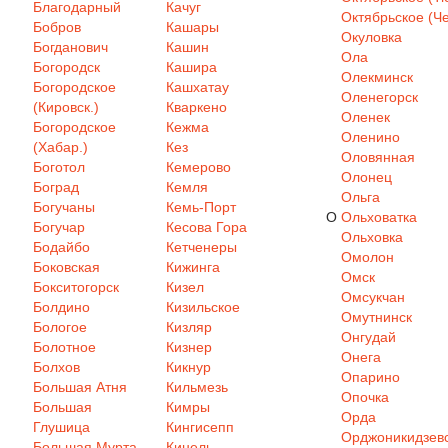
Благодарный
Качуг
Октябрьское (Че
Бобров
Кашары
Окуловка
Богданович
Кашин
Ола
Богородск
Кашира
Олекминск
Богородское
Кашхатау
Оленегорск
(Кировск.)
Кваркено
Оленек
Богородское
Кежма
Оленино
(Хабар.)
Кез
Оловянная
Боготол
Кемерово
Олонец
Боград
Кемля
Ольга
Богучаны
Кемь-Порт
О
Ольховатка
Богучар
Кесова Гора
Ольховка
Бодайбо
Кетченеры
Омолон
Боковская
Кижинга
Омск
Бокситогорск
Кизел
Омсукчан
Болдино
Кизильское
Омутнинск
Бологое
Кизляр
Онгудай
Болотное
Кизнер
Онега
Болхов
Кикнур
Опарино
Большая Атня
Кильмезь
Опочка
Большая
Кимры
Орда
Глушица
Кингисепп
Орджоникидзев
Большая Мурта
Кинель