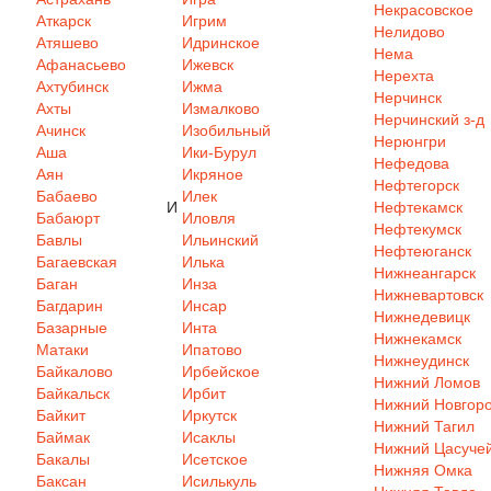
Некрасовское
Аткарск
Игрим
Нелидово
Атяшево
Идринское
Нема
Афанасьево
Ижевск
Нерехта
Ахтубинск
Ижма
Нерчинск
Ахты
Измалково
Нерчинский з-д
Ачинск
Изобильный
Нерюнгри
Аша
Ики-Бурул
Нефедова
Аян
Икряное
Нефтегорск
Бабаево
Илек
И
Нефтекамск
Бабаюрт
Иловля
Нефтекумск
Бавлы
Ильинский
Нефтеюганск
Багаевская
Илька
Нижнеангарск
Баган
Инза
Нижневартовск
Багдарин
Инсар
Нижнедевицк
Базарные
Инта
Нижнекамск
Матаки
Ипатово
Нижнеудинск
Байкалово
Ирбейское
Нижний Ломов
Байкальск
Ирбит
Нижний Новгор
Байкит
Иркутск
Нижний Тагил
Баймак
Исаклы
Нижний Цасуче
Бакалы
Исетское
Нижняя Омка
Баксан
Исилькуль