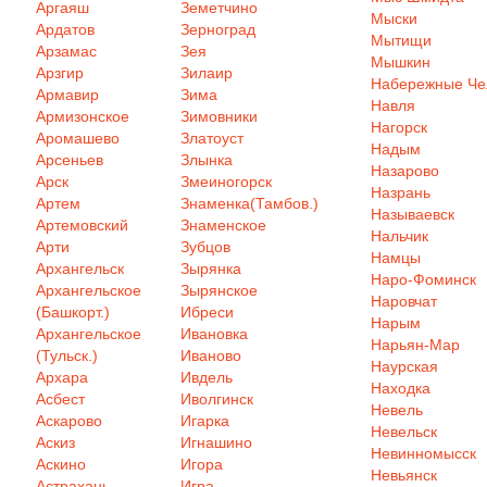
Аргаяш
Земетчино
Мыски
Ардатов
Зерноград
Мытищи
Арзамас
Зея
Мышкин
Арзгир
Зилаир
Набережные Ч
Армавир
Зима
Навля
Армизонское
Зимовники
Нагорск
Аромашево
Златоуст
Надым
Арсеньев
Злынка
Назарово
Арск
Змеиногорск
Назрань
Артем
Знаменка(Тамбов.)
Называевск
Артемовский
Знаменское
Нальчик
Арти
Зубцов
Намцы
Архангельск
Зырянка
Наро-Фоминск
Архангельское
Зырянское
Наровчат
(Башкорт.)
Ибреси
Нарым
Архангельское
Ивановка
Нарьян-Мар
(Тульск.)
Иваново
Наурская
Архара
Ивдель
Находка
Асбест
Иволгинск
Невель
Аскарово
Игарка
Невельск
Аскиз
Игнашино
Невинномысск
Аскино
Игора
Невьянск
Астрахань
Игра