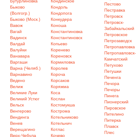
Бутурлиновка
Кондинское
Пестово
Быково
Кондоль
Пестравка
(Волгогр.)
Кондопога
Петровск
Быково (Моск.)
Конкудера
Петровск-
Вавож
Коноша
Забайкальский
Вагай
Константиновка
Петровское
Вадинск
Константиновск
Петрозаводск
Валдай
Копьево
Петропавловка
Валуйки
Коренево
Петропавловск-
Ванавара
Кореновск
Камчатский
Варгаши
Кормиловка
Петухово
Варна (Челяб.)
Королев
Петушки
Варнавино
Короча
Печенга
Ведено
Корсаков
Печора
Велиж
Коряжма
Печоры
Великие Луки
Коса
Пинега
Великий Устюг
Кослан
Пионерский
Вельск
Костомукша
Пировское
Венгерово
Кострома
Пителино
Вендинга
Котельниково
Питерка
Венев
Котельнич
Плавск
Верещагино
Котлас
Плес
Верх-Чебула
Кочево