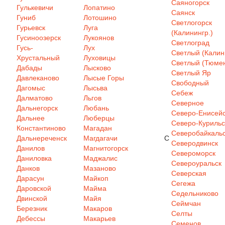
Саяногорск
Гулькевичи
Лопатино
Саянск
Гуниб
Лотошино
Светлогорск
Гурьевск
Луга
(Калинингр.)
Гусиноозерск
Лукоянов
Светлоград
Гусь-
Лух
Светлый (Калин
Хрустальный
Луховицы
Светлый (Тюмен
Дабады
Лысково
Светлый Яр
Давлеканово
Лысые Горы
Свободный
Дагомыс
Лысьва
Себеж
Далматово
Льгов
Северное
Дальнегорск
Любань
Северо-Енисей
Дальнее
Люберцы
Северо-Курильс
Константиново
Магадан
Северобайкаль
Дальнереченск
Магдагачи
С
Северодвинск
Данилов
Магнитогорск
Североморск
Даниловка
Маджалис
Североуральск
Данков
Мазаново
Северская
Дарасун
Майкоп
Сегежа
Даровской
Майма
Седельниково
Двинской
Майя
Сеймчан
Березник
Макаров
Селты
Дебессы
Макарьев
Семенов