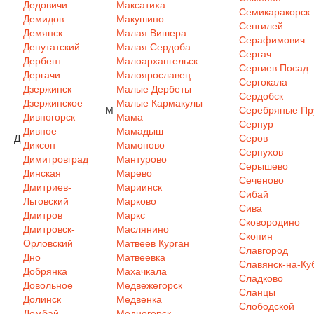
Дедовичи
Максатиха
Семикаракорск
Демидов
Макушино
Сенгилей
Демянск
Малая Вишера
Серафимович
Депутатский
Малая Сердоба
Сергач
Дербент
Малоархангельск
Сергиев Посад
Дергачи
Малоярославец
Сергокала
Дзержинск
Малые Дербеты
Сердобск
Дзержинское
Малые Кармакулы
М
Серебряные Пр
Дивногорск
Мама
Сернур
Дивное
Мамадыш
Д
Серов
Диксон
Мамоново
Серпухов
Димитровград
Мантурово
Серышево
Динская
Марево
Сеченово
Дмитриев-
Мариинск
Сибай
Льговский
Марково
Сива
Дмитров
Маркс
Сковородино
Дмитровск-
Маслянино
Скопин
Орловский
Матвеев Курган
Славгород
Дно
Матвеевка
Славянск-на-Ку
Добрянка
Махачкала
Сладково
Довольное
Медвежегорск
Сланцы
Долинск
Медвенка
Слободской
Домбай
Медногорск