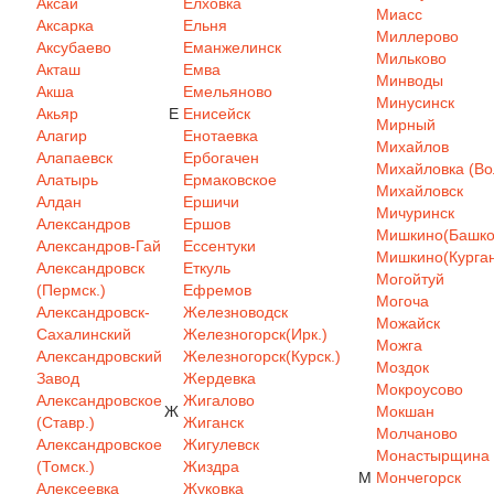
Аксай
Елховка
Миасс
Аксарка
Ельня
Миллерово
Аксубаево
Еманжелинск
Мильково
Акташ
Емва
Минводы
Акша
Емельяново
Минусинск
Акьяр
Е
Енисейск
Мирный
Алагир
Енотаевка
Михайлов
Алапаевск
Ербогачен
Михайловка (Вол
Алатырь
Ермаковское
Михайловск
Алдан
Ершичи
Мичуринск
Александров
Ершов
Мишкино(Башкор
Александров-Гай
Ессентуки
Мишкино(Курган
Александровск
Еткуль
Могойтуй
(Пермск.)
Ефремов
Могоча
Александровск-
Железноводск
Можайск
Сахалинский
Железногорск(Ирк.)
Можга
Александровский
Железногорск(Курск.)
Моздок
Завод
Жердевка
Мокроусово
Александровское
Жигалово
Ж
Мокшан
(Ставр.)
Жиганск
Молчаново
Александровское
Жигулевск
Монастырщина
(Томск.)
Жиздра
М
Мончегорск
Алексеевка
Жуковка