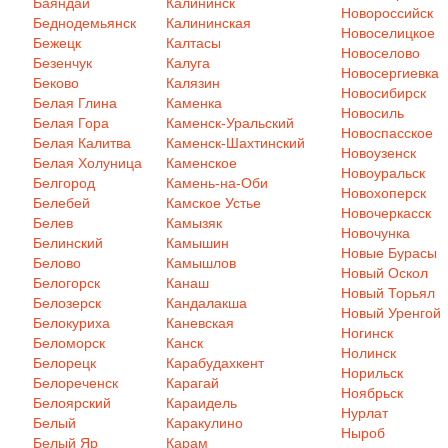
Баяндай
Калининск
Новороссийск
Беднодемьянск
Калининская
Новоселицкое
Бежецк
Калтасы
Новоселово
Безенчук
Калуга
Новосергиевка
Беково
Калязин
Новосибирск
Белая Глина
Каменка
Новосиль
Белая Гора
Каменск-Уральский
Новоспасское
Белая Калитва
Каменск-Шахтинский
Новоузенск
Белая Холуница
Каменское
Новоуральск
Белгород
Камень-на-Оби
Новохоперск
Белебей
Камское Устье
Новочеркасск
Белев
Камызяк
Новочунка
Белинский
Камышин
Новые Бурасы
Белово
Камышлов
Новый Оскол
Белогорск
Канаш
Новый Торьял
Белозерск
Кандалакша
Новый Уренгой
Белокуриха
Каневская
Ногинск
Беломорск
Канск
Нолинск
Белорецк
Карабудахкент
Норильск
Белореченск
Карагай
Ноябрьск
Белоярский
Караидель
Нурлат
Белый
Каракулино
Ныроб
Белый Яр
Карам