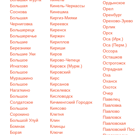
Ордынское
Большая
Кинель-Черкассы
Орел
Соснова
Кинешма
Оренбург
Большая
Киргиз-Мияки
Орехово-Зуево
Черниговка
Киреевск
Орлик
Большерецк
Киренск
Орск
Большеречье
Киржач
Оса (Ирк.)
Большие
Кириллов
Оса (Перм.)
Березники
Кириши
Оссора
Большие Уки
Киров
Осташков
Большое
Кирово-Чепецк
Острогожск
Игнатово
Кировск (Мурм.)
Отрадная
Большое
Кировский
Оха
Мурашкино
Кирс
Оханск
Большое
Кирсанов
Охотск
Нагаткино
Киселевск
Очер
Большое
Кисловодск
Павелец
Солдатское
Кичменгский Городок
Павловка
Большое
Киясово
Павлово
Сорокино
Клетня
Павловск
Большой Улуй
Клин
Павловская
Бомнак
Клинцы
Павловский Пос
Борзя
Ключи