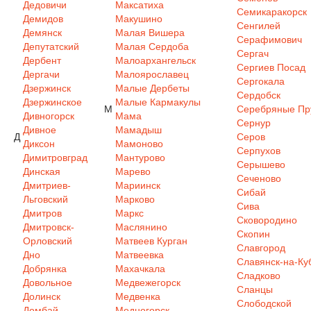
Дедовичи
Максатиха
Семикаракорск
Демидов
Макушино
Сенгилей
Демянск
Малая Вишера
Серафимович
Депутатский
Малая Сердоба
Сергач
Дербент
Малоархангельск
Сергиев Посад
Дергачи
Малоярославец
Сергокала
Дзержинск
Малые Дербеты
Сердобск
Дзержинское
Малые Кармакулы
М
Серебряные Пр
Дивногорск
Мама
Сернур
Дивное
Мамадыш
Д
Серов
Диксон
Мамоново
Серпухов
Димитровград
Мантурово
Серышево
Динская
Марево
Сеченово
Дмитриев-
Мариинск
Сибай
Льговский
Марково
Сива
Дмитров
Маркс
Сковородино
Дмитровск-
Маслянино
Скопин
Орловский
Матвеев Курган
Славгород
Дно
Матвеевка
Славянск-на-Ку
Добрянка
Махачкала
Сладково
Довольное
Медвежегорск
Сланцы
Долинск
Медвенка
Слободской
Домбай
Медногорск