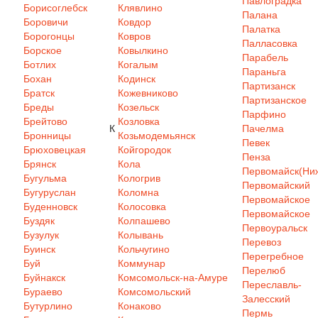
Павлоградка
Борисоглебск
Клявлино
Палана
Боровичи
Ковдор
Палатка
Борогонцы
Ковров
Палласовка
Борское
Ковылкино
Парабель
Ботлих
Когалым
Параньга
Бохан
Кодинск
Партизанск
Братск
Кожевниково
Партизанское
Бреды
Козельск
Парфино
Брейтово
Козловка
К
Пачелма
Бронницы
Козьмодемьянск
Певек
Брюховецкая
Койгородок
Пенза
Брянск
Кола
Первомайск(Ниж
Бугульма
Кологрив
Первомайский
Бугуруслан
Коломна
Первомайское
Буденновск
Колосовка
Первомайское
Буздяк
Колпашево
Первоуральск
Бузулук
Колывань
Перевоз
Буинск
Кольчугино
Перегребное
Буй
Коммунар
Перелюб
Буйнакск
Комсомольск-на-Амуре
Переславль-
Бураево
Комсомольский
Залесский
Бутурлино
Конаково
Пермь