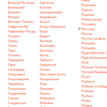
Ржев
Вышний Волочек
Курчатов
Ровеньки
Вяземский
Кутулик
Ровное
Вязники
Кушнаренково
Родники
Вязьма
Кущевская
Романовская
Вятские Поляны
Кызыл
Рославль
Гаврилов-Ям
Кызыл-Мажалык
Р
Россошь
Гаврилово-Посад
Кыра
Ростов
Гагарин
Кырен
Ростов-на-Дону
Гайны
Кытлым
Ртищево
Галич
Кыштовка
Рубцовск
Гари
Кыштым
Рудня(Волгогр.)
Гатчина
Кяхта
Рудня(Смоленск
Гвардейск
Лабинск
Руза
Гдов
Лаврентия
Русская Поляна
Геленджик
Лагань
Русский Камеш
Георгиевск
Лаго-Наки плато
Рутул
Георгиевское
Лазаревское
Рыбинск
Гергебиль
Лазо
Рыбная Слобод
Гиагинская
Лаишево
Рыбное
Гладенькая
Лальск
Рыльск
Глазов
Лебедянь
Ряжск
Гляданское
Лебяжье
Рязань