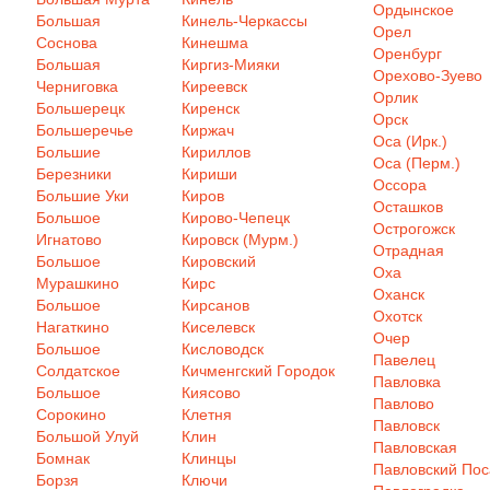
Ордынское
Большая
Кинель-Черкассы
Орел
Соснова
Кинешма
Оренбург
Большая
Киргиз-Мияки
Орехово-Зуево
Черниговка
Киреевск
Орлик
Большерецк
Киренск
Орск
Большеречье
Киржач
Оса (Ирк.)
Большие
Кириллов
Оса (Перм.)
Березники
Кириши
Оссора
Большие Уки
Киров
Осташков
Большое
Кирово-Чепецк
Острогожск
Игнатово
Кировск (Мурм.)
Отрадная
Большое
Кировский
Оха
Мурашкино
Кирс
Оханск
Большое
Кирсанов
Охотск
Нагаткино
Киселевск
Очер
Большое
Кисловодск
Павелец
Солдатское
Кичменгский Городок
Павловка
Большое
Киясово
Павлово
Сорокино
Клетня
Павловск
Большой Улуй
Клин
Павловская
Бомнак
Клинцы
Павловский Пос
Борзя
Ключи