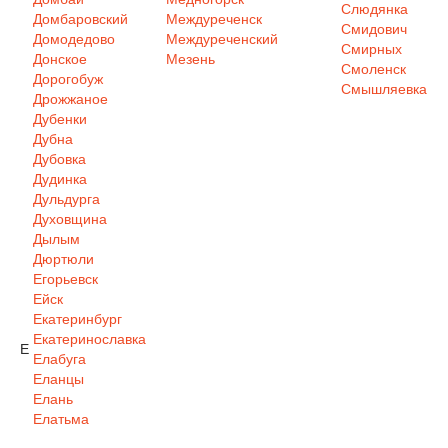
Слюдянка
Домбаровский
Междуреченск
Смидович
Домодедово
Междуреченский
Смирных
Донское
Мезень
Смоленск
Дорогобуж
Смышляевка
Дрожжаное
Дубенки
Дубна
Дубовка
Дудинка
Дульдурга
Духовщина
Дылым
Дюртюли
Егорьевск
Ейск
Екатеринбург
Екатеринославка
Е
Елабуга
Еланцы
Елань
Елатьма