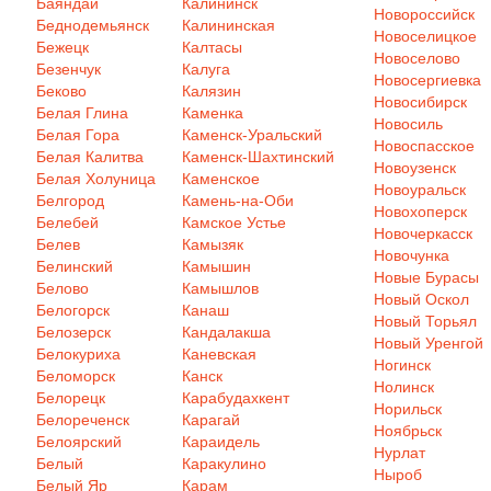
Баяндай
Калининск
Новороссийск
Беднодемьянск
Калининская
Новоселицкое
Бежецк
Калтасы
Новоселово
Безенчук
Калуга
Новосергиевка
Беково
Калязин
Новосибирск
Белая Глина
Каменка
Новосиль
Белая Гора
Каменск-Уральский
Новоспасское
Белая Калитва
Каменск-Шахтинский
Новоузенск
Белая Холуница
Каменское
Новоуральск
Белгород
Камень-на-Оби
Новохоперск
Белебей
Камское Устье
Новочеркасск
Белев
Камызяк
Новочунка
Белинский
Камышин
Новые Бурасы
Белово
Камышлов
Новый Оскол
Белогорск
Канаш
Новый Торьял
Белозерск
Кандалакша
Новый Уренгой
Белокуриха
Каневская
Ногинск
Беломорск
Канск
Нолинск
Белорецк
Карабудахкент
Норильск
Белореченск
Карагай
Ноябрьск
Белоярский
Караидель
Нурлат
Белый
Каракулино
Ныроб
Белый Яр
Карам