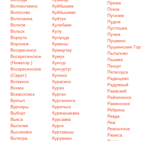
Пряжа
Волоколамск
Куйбышев
Псков
Волосово
Куйбышево
Пугачев
Волочанка
Куйтун
Пудож
Волхов
Кулебаки
Пустошка
Вольск
Кулу
Пучеж
Воркута
Кулунда
Пушкино
Воронеж
Кумены
Пушкинские Го
Воскресенск
Кумертау
Пыталово
Воскресенское
Кумух
Пышма
(Нижегор.)
Кунгур
Пыщуг
Воскресенское
Кунгуртуг
Пятигорск
(Сарат.)
Купино
Радищево
Воткинск
Курагино
Радужный
Вохма
Курах
Раевский
Всеволожск
Курган
Райчихинск
Вуктыл
Курганинск
Раменское
Вурнары
Курильск
Ребриха
Выборг
Курманаевка
Ревда
Выкса
Курсавка
Реж
Выселки
Курск
Ремонтное
Высоковск
Куртамыш
Ржакса
Вытегра
Курумкан