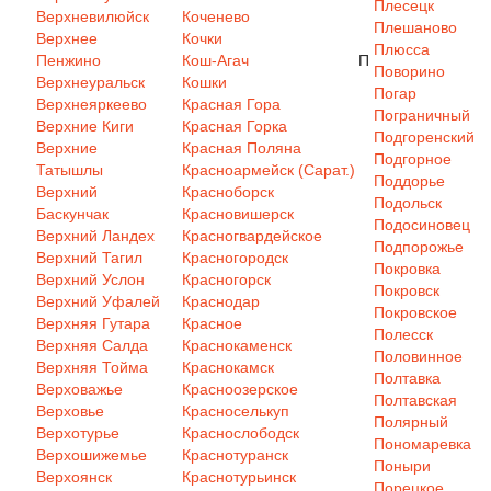
Плесецк
Верхневилюйск
Коченево
Плешаново
Верхнее
Кочки
Плюсса
Пенжино
Кош-Агач
П
Поворино
Верхнеуральск
Кошки
Погар
Верхнеяркеево
Красная Гора
Пограничный
Верхние Киги
Красная Горка
Подгоренский
Верхние
Красная Поляна
Подгорное
Татышлы
Красноармейск (Сарат.)
Поддорье
Верхний
Красноборск
Подольск
Баскунчак
Красновишерск
Подосиновец
Верхний Ландех
Красногвардейское
Подпорожье
Верхний Тагил
Красногородск
Покровка
Верхний Услон
Красногорск
Покровск
Верхний Уфалей
Краснодар
Покровское
Верхняя Гутара
Красное
Полесск
Верхняя Салда
Краснокаменск
Половинное
Верхняя Тойма
Краснокамск
Полтавка
Верховажье
Красноозерское
Полтавская
Верховье
Красноселькуп
Полярный
Верхотурье
Краснослободск
Пономаревка
Верхошижемье
Краснотуранск
Поныри
Верхоянск
Краснотурьинск
Порецкое