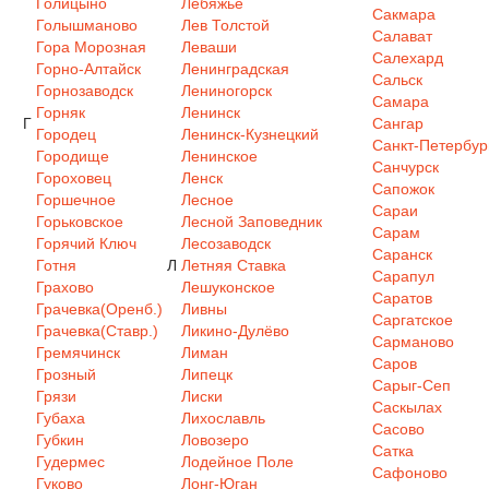
Голицыно
Лебяжье
Сакмара
Голышманово
Лев Толстой
Салават
Гора Морозная
Леваши
Салехард
Горно-Алтайск
Ленинградская
Сальск
Горнозаводск
Лениногорск
Самара
Горняк
Ленинск
Г
Сангар
Городец
Ленинск-Кузнецкий
Санкт-Петербур
Городище
Ленинское
Санчурск
Гороховец
Ленск
Сапожок
Горшечное
Лесное
Сараи
Горьковское
Лесной Заповедник
Сарам
Горячий Ключ
Лесозаводск
Саранск
Готня
Л
Летняя Ставка
Сарапул
Грахово
Лешуконское
Саратов
Грачевка(Оренб.)
Ливны
Саргатское
Грачевка(Ставр.)
Ликино-Дулёво
Сарманово
Гремячинск
Лиман
Саров
Грозный
Липецк
Сарыг-Сеп
Грязи
Лиски
Саскылах
Губаха
Лихославль
Сасово
Губкин
Ловозеро
Сатка
Гудермес
Лодейное Поле
Сафоново
Гуково
Лонг-Юган