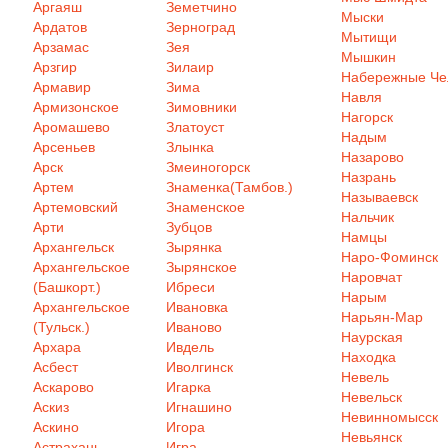
Аргаяш
Земетчино
Мыски
Ардатов
Зерноград
Мытищи
Арзамас
Зея
Мышкин
Арзгир
Зилаир
Набережные Ч
Армавир
Зима
Навля
Армизонское
Зимовники
Нагорск
Аромашево
Златоуст
Надым
Арсеньев
Злынка
Назарово
Арск
Змеиногорск
Назрань
Артем
Знаменка(Тамбов.)
Называевск
Артемовский
Знаменское
Нальчик
Арти
Зубцов
Намцы
Архангельск
Зырянка
Наро-Фоминск
Архангельское
Зырянское
Наровчат
(Башкорт.)
Ибреси
Нарым
Архангельское
Ивановка
Нарьян-Мар
(Тульск.)
Иваново
Наурская
Архара
Ивдель
Находка
Асбест
Иволгинск
Невель
Аскарово
Игарка
Невельск
Аскиз
Игнашино
Невинномысск
Аскино
Игора
Невьянск
Астрахань
Игра