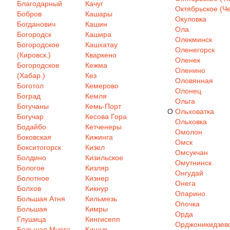
Благодарный
Качуг
Октябрьское (Че
Бобров
Кашары
Окуловка
Богданович
Кашин
Ола
Богородск
Кашира
Олекминск
Богородское
Кашхатау
Оленегорск
(Кировск.)
Кваркено
Оленек
Богородское
Кежма
Оленино
(Хабар.)
Кез
Оловянная
Боготол
Кемерово
Олонец
Боград
Кемля
Ольга
Богучаны
Кемь-Порт
О
Ольховатка
Богучар
Кесова Гора
Ольховка
Бодайбо
Кетченеры
Омолон
Боковская
Кижинга
Омск
Бокситогорск
Кизел
Омсукчан
Болдино
Кизильское
Омутнинск
Бологое
Кизляр
Онгудай
Болотное
Кизнер
Онега
Болхов
Кикнур
Опарино
Большая Атня
Кильмезь
Опочка
Большая
Кимры
Орда
Глушица
Кингисепп
Орджоникидзев
Большая Мурта
Кинель