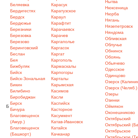
Нытва
Беляевка
Карасук
Нюксеница
Бердигестях
Каратузское
Нюрба
Бердск
Караул
Нягань
Бердюжье
Карафтит
Нязепетровск
Березники
Карачаевск
Няндома
Березовка
Карачев
Обливская
Березово
Каргаполье
Облучье
Беринговский
Каргасок
Обнинск
Беслан
Каргат
Обоянь
Бея
Каргополь
Обьячево
Бижбуляк
Кармаскалы
Одесское
Бийск
Карпогоры
Одинцово
Бийск-Зональная
Карталы
Озерск (Калинин
Бикин
Карымская
Озерск (Челяб.)
Билибино
Касимов
Озеры
Биробиджан
Касли
Озинки
Бирск
Каспийск
Б
Оймякон
Бичура
Касторное
Оконешниково
Благовещенск
Касумкент
Октябрьский
(Амур.)
Катав-Ивановск
Октябрьский (Ба
Благовещенск
Катайск
Октябрьское
(Башкорт.)
Качканар
Октябрьское (Т