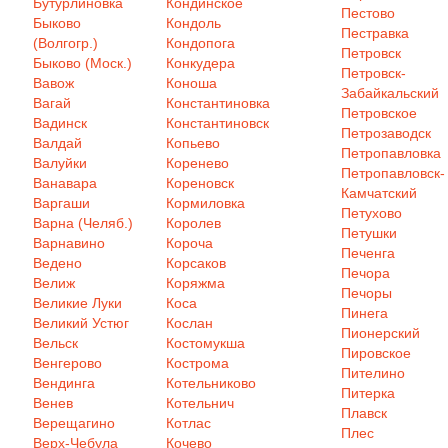
Бутурлиновка
Кондинское
Пестово
Быково
Кондоль
Пестравка
(Волгогр.)
Кондопога
Петровск
Быково (Моск.)
Конкудера
Петровск-
Вавож
Коноша
Забайкальский
Вагай
Константиновка
Петровское
Вадинск
Константиновск
Петрозаводск
Валдай
Копьево
Петропавловка
Валуйки
Коренево
Петропавловск-
Ванавара
Кореновск
Камчатский
Варгаши
Кормиловка
Петухово
Варна (Челяб.)
Королев
Петушки
Варнавино
Короча
Печенга
Ведено
Корсаков
Печора
Велиж
Коряжма
Печоры
Великие Луки
Коса
Пинега
Великий Устюг
Кослан
Пионерский
Вельск
Костомукша
Пировское
Венгерово
Кострома
Пителино
Вендинга
Котельниково
Питерка
Венев
Котельнич
Плавск
Верещагино
Котлас
Плес
Верх-Чебула
Кочево