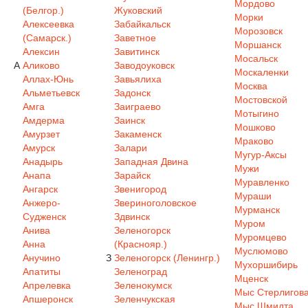
Мордово
(Белгор.)
Жуковский
Морки
Алексеевка
Забайкальск
Морозовск
(Самарск.)
Заветное
Моршанск
Алексин
Завитинск
Мосальск
А
Аликово
Заводоуковск
Москаленки
Аллах-Юнь
Завьялиха
Москва
Альметьевск
Задонск
Мостовской
Амга
Заиграево
Мотыгино
Амдерма
Заинск
Мошково
Амурзет
Закаменск
Мраково
Амурск
Залари
Мугур-Аксы
Анадырь
Западная Двина
Мужи
Анапа
Зарайск
Муравленко
Ангарск
Звенигород
Мураши
Анжеро-
Звериноголовское
Мурманск
Судженск
Здвинск
Муром
Анива
Зеленогорск
Муромцево
Анна
(Краснояр.)
Муслюмово
Анучино
З
Зеленогорск (Ленингр.)
Мухоршибирь
Апатиты
Зеленоград
Мценск
Апрелевка
Зеленокумск
Мыс Стерлигов
Апшеронск
Зеленчукская
Мыс Шмидта