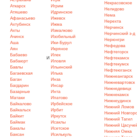
Некрасовское
Аткарск
Игрим
Нелидово
Атяшево
Идринское
Нема
Афанасьево
Ижевск
Нерехта
Ахтубинск
Ижма
Нерчинск
Ахты
Измалково
Нерчинский з-д
Ачинск
Изобильный
Нерюнгри
Аша
Ики-Бурул
Нефедова
Аян
Икряное
Нефтегорск
Бабаево
Илек
И
Нефтекамск
Бабаюрт
Иловля
Нефтекумск
Бавлы
Ильинский
Нефтеюганск
Багаевская
Илька
Нижнеангарск
Баган
Инза
Нижневартовск
Багдарин
Инсар
Нижнедевицк
Базарные
Инта
Нижнекамск
Матаки
Ипатово
Нижнеудинск
Байкалово
Ирбейское
Нижний Ломов
Байкальск
Ирбит
Нижний Новгор
Байкит
Иркутск
Нижний Тагил
Баймак
Исаклы
Нижний Цасуче
Бакалы
Исетское
Нижняя Омка
Баксан
Исилькуль