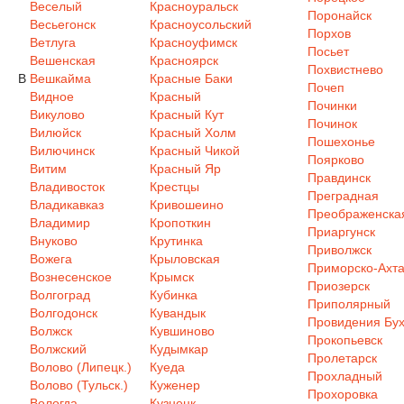
Веселый
Красноуральск
Поронайск
Весьегонск
Красноусольский
Порхов
Ветлуга
Красноуфимск
Посьет
Вешенская
Красноярск
Похвистнево
В
Вешкайма
Красные Баки
Почеп
Видное
Красный
Починки
Викулово
Красный Кут
Починок
Вилюйск
Красный Холм
Пошехонье
Вилючинск
Красный Чикой
Поярково
Витим
Красный Яр
Правдинск
Владивосток
Крестцы
Преградная
Владикавказ
Кривошеино
Преображенска
Владимир
Кропоткин
Приаргунск
Внуково
Крутинка
Приволжск
Вожега
Крыловская
Приморско-Ахта
Вознесенское
Крымск
Приозерск
Волгоград
Кубинка
Приполярный
Волгодонск
Кувандык
Провидения Бух
Волжск
Кувшиново
Прокопьевск
Волжский
Кудымкар
Пролетарск
Волово (Липецк.)
Куеда
Прохладный
Волово (Тульск.)
Куженер
Прохоровка
Вологда
Кузнецк