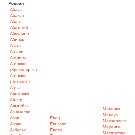
Россия
Абаза
Абакан
Абан
Абатский
Абдулино
Абинск
Агата
Агвали
Агидель
Агинское
(Красноярск.)
Агинское
(Читинск.)
Агрыз
Адамовка
Адлер
Адыгейск
Меленки
Азнакаево
Мелеуз
Азов
Елец
Мензелинск
Азово
Елизово
Меренга
Акбулак
Елово
Месягутово