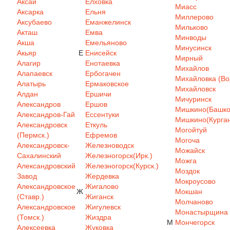
Аксай
Елховка
Миасс
Аксарка
Ельня
Миллерово
Аксубаево
Еманжелинск
Мильково
Акташ
Емва
Минводы
Акша
Емельяново
Минусинск
Акьяр
Е
Енисейск
Мирный
Алагир
Енотаевка
Михайлов
Алапаевск
Ербогачен
Михайловка (Вол
Алатырь
Ермаковское
Михайловск
Алдан
Ершичи
Мичуринск
Александров
Ершов
Мишкино(Башкор
Александров-Гай
Ессентуки
Мишкино(Курган
Александровск
Еткуль
Могойтуй
(Пермск.)
Ефремов
Могоча
Александровск-
Железноводск
Можайск
Сахалинский
Железногорск(Ирк.)
Можга
Александровский
Железногорск(Курск.)
Моздок
Завод
Жердевка
Мокроусово
Александровское
Жигалово
Ж
Мокшан
(Ставр.)
Жиганск
Молчаново
Александровское
Жигулевск
Монастырщина
(Томск.)
Жиздра
М
Мончегорск
Алексеевка
Жуковка