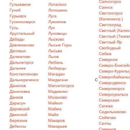
Саяногорск
Гулькевичи
Лопатино
Саянск
Гуниб
Лотошино
Светлогорск
Гурьевск
Луга
(Калинингр.)
Гусиноозерск
Лукоянов
Светлоград
Гусь-
Лух
Светлый (Калин
Хрустальный
Луховицы
Светлый (Тюмен
Дабады
Лысково
Светлый Яр
Давлеканово
Лысые Горы
Свободный
Дагомыс
Лысьва
Себеж
Далматово
Льгов
Северное
Дальнегорск
Любань
Северо-Енисей
Дальнее
Люберцы
Северо-Курильс
Константиново
Магадан
Северобайкаль
Дальнереченск
Магдагачи
С
Северодвинск
Данилов
Магнитогорск
Североморск
Даниловка
Маджалис
Североуральск
Данков
Мазаново
Северская
Дарасун
Майкоп
Сегежа
Даровской
Майма
Седельниково
Двинской
Майя
Сеймчан
Березник
Макаров
Селты
Дебессы
Макарьев
Семенов