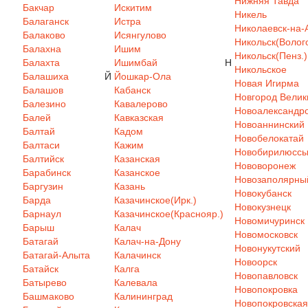
Нижняя Тавда
Бакчар
Искитим
Никель
Балаганск
Истра
Николаевск-на-
Балаково
Исянгулово
Никольск(Волого
Балахна
Ишим
Никольск(Пенз.)
Балахта
Ишимбай
Н
Никольское
Балашиха
Й
Йошкар-Ола
Новая Игирма
Балашов
Кабанск
Новгород Велик
Балезино
Кавалерово
Новоалександр
Балей
Кавказская
Новоаннинский
Балтай
Кадом
Новобелокатай
Балтаси
Кажим
Новобирилюсс
Балтийск
Казанская
Нововоронеж
Барабинск
Казанское
Новозаполярны
Баргузин
Казань
Новокубанск
Барда
Казачинское(Ирк.)
Новокузнецк
Барнаул
Казачинское(Краснояр.)
Новомичуринск
Барыш
Калач
Новомосковск
Батагай
Калач-на-Дону
Новонукутский
Батагай-Алыта
Калачинск
Новоорск
Батайск
Калга
Новопавловск
Батырево
Калевала
Новопокровка
Башмаково
Калининград
Новопокровская