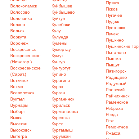
Пряжа
Волоколамск
Куйбышев
Псков
Волосово
Куйбышево
Пугачев
Волочанка
Куйтун
Пудож
Волхов
Кулебаки
Пустошка
Вольск
Кулу
Пучеж
Воркута
Кулунда
Пушкино
Воронеж
Кумены
Пушкинские Го
Воскресенск
Кумертау
Пыталово
Воскресенское
Кумух
Пышма
(Нижегор.)
Кунгур
Пыщуг
Воскресенское
Кунгуртуг
Пятигорск
(Сарат.)
Купино
Радищево
Воткинск
Курагино
Радужный
Вохма
Курах
Раевский
Всеволожск
Курган
Райчихинск
Вуктыл
Курганинск
Раменское
Вурнары
Курильск
Ребриха
Выборг
Курманаевка
Ревда
Выкса
Курсавка
Реж
Выселки
Курск
Ремонтное
Высоковск
Куртамыш
Ржакса
Вытегра
Курумкан