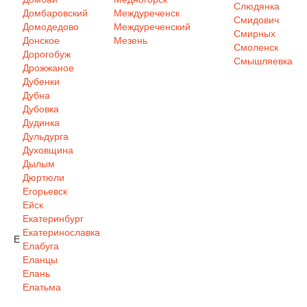
Слюдянка
Домбаровский
Междуреченск
Смидович
Домодедово
Междуреченский
Смирных
Донское
Мезень
Смоленск
Дорогобуж
Смышляевка
Дрожжаное
Дубенки
Дубна
Дубовка
Дудинка
Дульдурга
Духовщина
Дылым
Дюртюли
Егорьевск
Ейск
Екатеринбург
Екатеринославка
Е
Елабуга
Еланцы
Елань
Елатьма