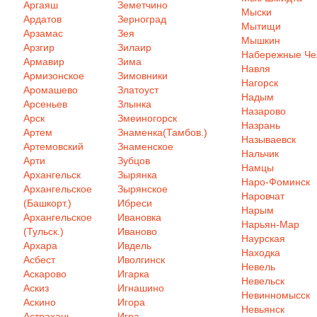
Аргаяш
Земетчино
Мыски
Ардатов
Зерноград
Мытищи
Арзамас
Зея
Мышкин
Арзгир
Зилаир
Набережные Ч
Армавир
Зима
Навля
Армизонское
Зимовники
Нагорск
Аромашево
Златоуст
Надым
Арсеньев
Злынка
Назарово
Арск
Змеиногорск
Назрань
Артем
Знаменка(Тамбов.)
Называевск
Артемовский
Знаменское
Нальчик
Арти
Зубцов
Намцы
Архангельск
Зырянка
Наро-Фоминск
Архангельское
Зырянское
Наровчат
(Башкорт.)
Ибреси
Нарым
Архангельское
Ивановка
Нарьян-Мар
(Тульск.)
Иваново
Наурская
Архара
Ивдель
Находка
Асбест
Иволгинск
Невель
Аскарово
Игарка
Невельск
Аскиз
Игнашино
Невинномысск
Аскино
Игора
Невьянск
Астрахань
Игра