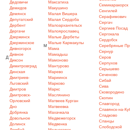
Дедовичи
Максатиха
Семикаракорск
Демидов
Макушино
Сенгилей
Демянск
Малая Вишера
Серафимович
Депутатский
Малая Сердоба
Сергач
Дербент
Малоархангельск
Сергиев Посад
Дергачи
Малоярославец
Сергокала
Дзержинск
Малые Дербеты
Сердобск
Дзержинское
Малые Кармакулы
М
Серебряные Пр
Дивногорск
Мама
Сернур
Дивное
Мамадыш
Д
Серов
Диксон
Мамоново
Серпухов
Димитровград
Мантурово
Серышево
Динская
Марево
Сеченово
Дмитриев-
Мариинск
Сибай
Льговский
Марково
Сива
Дмитров
Маркс
Сковородино
Дмитровск-
Маслянино
Скопин
Орловский
Матвеев Курган
Славгород
Дно
Матвеевка
Славянск-на-Ку
Добрянка
Махачкала
Сладково
Довольное
Медвежегорск
Сланцы
Долинск
Медвенка
Слободской
Домбай
Медногорск