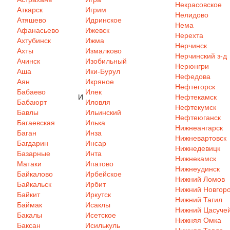
Некрасовское
Аткарск
Игрим
Нелидово
Атяшево
Идринское
Нема
Афанасьево
Ижевск
Нерехта
Ахтубинск
Ижма
Нерчинск
Ахты
Измалково
Нерчинский з-д
Ачинск
Изобильный
Нерюнгри
Аша
Ики-Бурул
Нефедова
Аян
Икряное
Нефтегорск
Бабаево
Илек
И
Нефтекамск
Бабаюрт
Иловля
Нефтекумск
Бавлы
Ильинский
Нефтеюганск
Багаевская
Илька
Нижнеангарск
Баган
Инза
Нижневартовск
Багдарин
Инсар
Нижнедевицк
Базарные
Инта
Нижнекамск
Матаки
Ипатово
Нижнеудинск
Байкалово
Ирбейское
Нижний Ломов
Байкальск
Ирбит
Нижний Новгор
Байкит
Иркутск
Нижний Тагил
Баймак
Исаклы
Нижний Цасуче
Бакалы
Исетское
Нижняя Омка
Баксан
Исилькуль