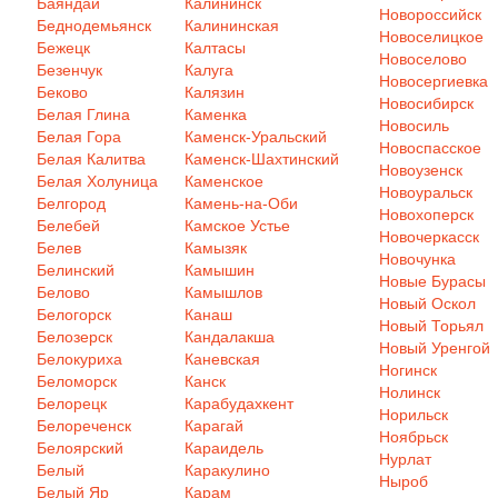
Баяндай
Калининск
Новороссийск
Беднодемьянск
Калининская
Новоселицкое
Бежецк
Калтасы
Новоселово
Безенчук
Калуга
Новосергиевка
Беково
Калязин
Новосибирск
Белая Глина
Каменка
Новосиль
Белая Гора
Каменск-Уральский
Новоспасское
Белая Калитва
Каменск-Шахтинский
Новоузенск
Белая Холуница
Каменское
Новоуральск
Белгород
Камень-на-Оби
Новохоперск
Белебей
Камское Устье
Новочеркасск
Белев
Камызяк
Новочунка
Белинский
Камышин
Новые Бурасы
Белово
Камышлов
Новый Оскол
Белогорск
Канаш
Новый Торьял
Белозерск
Кандалакша
Новый Уренгой
Белокуриха
Каневская
Ногинск
Беломорск
Канск
Нолинск
Белорецк
Карабудахкент
Норильск
Белореченск
Карагай
Ноябрьск
Белоярский
Караидель
Нурлат
Белый
Каракулино
Ныроб
Белый Яр
Карам