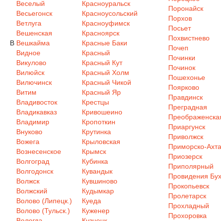
Веселый
Красноуральск
Поронайск
Весьегонск
Красноусольский
Порхов
Ветлуга
Красноуфимск
Посьет
Вешенская
Красноярск
Похвистнево
В
Вешкайма
Красные Баки
Почеп
Видное
Красный
Починки
Викулово
Красный Кут
Починок
Вилюйск
Красный Холм
Пошехонье
Вилючинск
Красный Чикой
Поярково
Витим
Красный Яр
Правдинск
Владивосток
Крестцы
Преградная
Владикавказ
Кривошеино
Преображенска
Владимир
Кропоткин
Приаргунск
Внуково
Крутинка
Приволжск
Вожега
Крыловская
Приморско-Ахта
Вознесенское
Крымск
Приозерск
Волгоград
Кубинка
Приполярный
Волгодонск
Кувандык
Провидения Бух
Волжск
Кувшиново
Прокопьевск
Волжский
Кудымкар
Пролетарск
Волово (Липецк.)
Куеда
Прохладный
Волово (Тульск.)
Куженер
Прохоровка
Вологда
Кузнецк