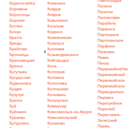
Павлоградка
Борисоглебск
Клявлино
Палана
Боровичи
Ковдор
Палатка
Борогонцы
Ковров
Палласовка
Борское
Ковылкино
Парабель
Ботлих
Когалым
Параньга
Бохан
Кодинск
Партизанск
Братск
Кожевниково
Партизанское
Бреды
Козельск
Парфино
Брейтово
Козловка
К
Пачелма
Бронницы
Козьмодемьянск
Певек
Брюховецкая
Койгородок
Пенза
Брянск
Кола
Первомайск(Ниж
Бугульма
Кологрив
Первомайский
Бугуруслан
Коломна
Первомайское
Буденновск
Колосовка
Первомайское
Буздяк
Колпашево
Первоуральск
Бузулук
Колывань
Перевоз
Буинск
Кольчугино
Перегребное
Буй
Коммунар
Перелюб
Буйнакск
Комсомольск-на-Амуре
Переславль-
Бураево
Комсомольский
Залесский
Бутурлино
Конаково
Пермь