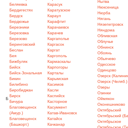
Нытва
Беляевка
Карасук
Нюксеница
Бердигестях
Каратузское
Нюрба
Бердск
Караул
Нягань
Бердюжье
Карафтит
Нязепетровск
Березники
Карачаевск
Няндома
Березовка
Карачев
Обливская
Березово
Каргаполье
Облучье
Беринговский
Каргасок
Обнинск
Беслан
Каргат
Обоянь
Бея
Каргополь
Обьячево
Бижбуляк
Кармаскалы
Одесское
Бийск
Карпогоры
Одинцово
Бийск-Зональная
Карталы
Озерск (Калинин
Бикин
Карымская
Озерск (Челяб.)
Билибино
Касимов
Озеры
Биробиджан
Касли
Озинки
Бирск
Каспийск
Б
Оймякон
Бичура
Касторное
Оконешниково
Благовещенск
Касумкент
Октябрьский
(Амур.)
Катав-Ивановск
Октябрьский (Ба
Благовещенск
Катайск
Октябрьское
(Башкорт.)
Качканар
Октябрьское (Т