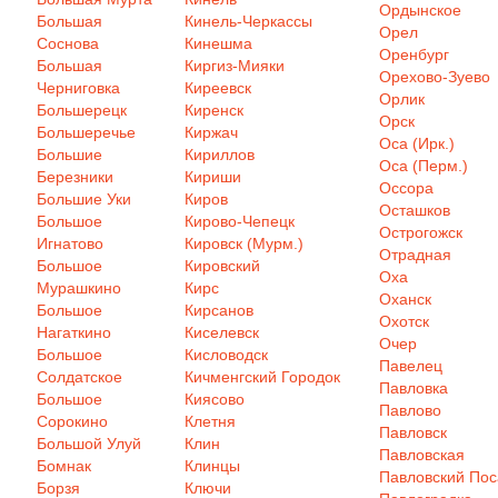
Ордынское
Большая
Кинель-Черкассы
Орел
Соснова
Кинешма
Оренбург
Большая
Киргиз-Мияки
Орехово-Зуево
Черниговка
Киреевск
Орлик
Большерецк
Киренск
Орск
Большеречье
Киржач
Оса (Ирк.)
Большие
Кириллов
Оса (Перм.)
Березники
Кириши
Оссора
Большие Уки
Киров
Осташков
Большое
Кирово-Чепецк
Острогожск
Игнатово
Кировск (Мурм.)
Отрадная
Большое
Кировский
Оха
Мурашкино
Кирс
Оханск
Большое
Кирсанов
Охотск
Нагаткино
Киселевск
Очер
Большое
Кисловодск
Павелец
Солдатское
Кичменгский Городок
Павловка
Большое
Киясово
Павлово
Сорокино
Клетня
Павловск
Большой Улуй
Клин
Павловская
Бомнак
Клинцы
Павловский Пос
Борзя
Ключи