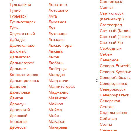
Саяногорск
Гулькевичи
Лопатино
Саянск
Гуниб
Лотошино
Светлогорск
Гурьевск
Луга
(Калинингр.)
Гусиноозерск
Лукоянов
Светлоград
Гусь-
Лух
Светлый (Калин
Хрустальный
Луховицы
Светлый (Тюмен
Дабады
Лысково
Светлый Яр
Давлеканово
Лысые Горы
Свободный
Дагомыс
Лысьва
Себеж
Далматово
Льгов
Северное
Дальнегорск
Любань
Северо-Енисей
Дальнее
Люберцы
Северо-Курильс
Константиново
Магадан
Северобайкаль
Дальнереченск
Магдагачи
С
Северодвинск
Данилов
Магнитогорск
Североморск
Даниловка
Маджалис
Североуральск
Данков
Мазаново
Северская
Дарасун
Майкоп
Сегежа
Даровской
Майма
Седельниково
Двинской
Майя
Сеймчан
Березник
Макаров
Селты
Дебессы
Макарьев
Семенов