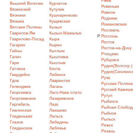
Ржев
Вышний Волочек
Курчатов
Ровеньки
Вяземский
Кутулик
Ровное
Вязники
Кушнаренково
Родники
Вязьма
Кущевская
Романовская
Вятские Поляны
Кызыл
Рославль
Гаврилов-Ям
Кызыл-Мажалык
Р
Россошь
Гаврилово-Посад
Кыра
Ростов
Гагарин
Кырен
Ростов-на-Дону
Гайны
Кытлым
Ртищево
Галич
Кыштовка
Рубцовск
Гари
Кыштым
Рудня(Волгогр.)
Гатчина
Кяхта
Рудня(Смоленск
Гвардейск
Лабинск
Руза
Гдов
Лаврентия
Русская Поляна
Геленджик
Лагань
Русский Камеш
Георгиевск
Лаго-Наки плато
Рутул
Георгиевское
Лазаревское
Рыбинск
Гергебиль
Лазо
Рыбная Слобод
Гиагинская
Лаишево
Рыбное
Гладенькая
Лальск
Рыльск
Глазов
Лебедянь
Ряжск
Гляданское
Лебяжье
Рязань