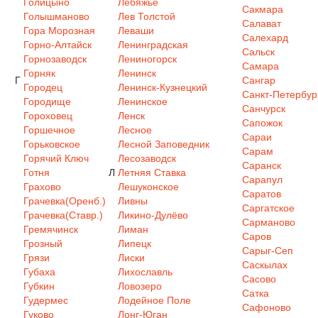
Голицыно
Лебяжье
Сакмара
Голышманово
Лев Толстой
Салават
Гора Морозная
Леваши
Салехард
Горно-Алтайск
Ленинградская
Сальск
Горнозаводск
Лениногорск
Самара
Горняк
Ленинск
Г
Сангар
Городец
Ленинск-Кузнецкий
Санкт-Петербур
Городище
Ленинское
Санчурск
Гороховец
Ленск
Сапожок
Горшечное
Лесное
Сараи
Горьковское
Лесной Заповедник
Сарам
Горячий Ключ
Лесозаводск
Саранск
Готня
Л
Летняя Ставка
Сарапул
Грахово
Лешуконское
Саратов
Грачевка(Оренб.)
Ливны
Саргатское
Грачевка(Ставр.)
Ликино-Дулёво
Сарманово
Гремячинск
Лиман
Саров
Грозный
Липецк
Сарыг-Сеп
Грязи
Лиски
Саскылах
Губаха
Лихославль
Сасово
Губкин
Ловозеро
Сатка
Гудермес
Лодейное Поле
Сафоново
Гуково
Лонг-Юган