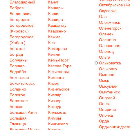
Благодарный
Качуг
Октябрьское (Че
Бобров
Кашары
Окуловка
Богданович
Кашин
Ола
Богородск
Кашира
Олекминск
Богородское
Кашхатау
Оленегорск
(Кировск.)
Кваркено
Оленек
Богородское
Кежма
Оленино
(Хабар.)
Кез
Оловянная
Боготол
Кемерово
Олонец
Боград
Кемля
Ольга
Богучаны
Кемь-Порт
О
Ольховатка
Богучар
Кесова Гора
Ольховка
Бодайбо
Кетченеры
Омолон
Боковская
Кижинга
Омск
Бокситогорск
Кизел
Омсукчан
Болдино
Кизильское
Омутнинск
Бологое
Кизляр
Онгудай
Болотное
Кизнер
Онега
Болхов
Кикнур
Опарино
Большая Атня
Кильмезь
Опочка
Большая
Кимры
Орда
Глушица
Кингисепп
Орджоникидзев
Большая Мурта
Кинель