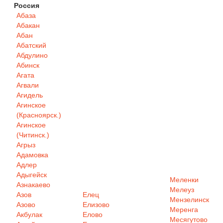
Россия
Абаза
Абакан
Абан
Абатский
Абдулино
Абинск
Агата
Агвали
Агидель
Агинское
(Красноярск.)
Агинское
(Читинск.)
Агрыз
Адамовка
Адлер
Адыгейск
Меленки
Азнакаево
Мелеуз
Азов
Елец
Мензелинск
Азово
Елизово
Меренга
Акбулак
Елово
Месягутово