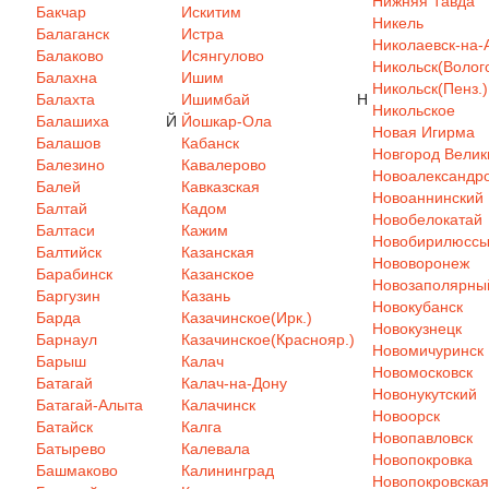
Нижняя Тавда
Бакчар
Искитим
Никель
Балаганск
Истра
Николаевск-на-
Балаково
Исянгулово
Никольск(Волого
Балахна
Ишим
Никольск(Пенз.)
Балахта
Ишимбай
Н
Никольское
Балашиха
Й
Йошкар-Ола
Новая Игирма
Балашов
Кабанск
Новгород Велик
Балезино
Кавалерово
Новоалександр
Балей
Кавказская
Новоаннинский
Балтай
Кадом
Новобелокатай
Балтаси
Кажим
Новобирилюсс
Балтийск
Казанская
Нововоронеж
Барабинск
Казанское
Новозаполярны
Баргузин
Казань
Новокубанск
Барда
Казачинское(Ирк.)
Новокузнецк
Барнаул
Казачинское(Краснояр.)
Новомичуринск
Барыш
Калач
Новомосковск
Батагай
Калач-на-Дону
Новонукутский
Батагай-Алыта
Калачинск
Новоорск
Батайск
Калга
Новопавловск
Батырево
Калевала
Новопокровка
Башмаково
Калининград
Новопокровская