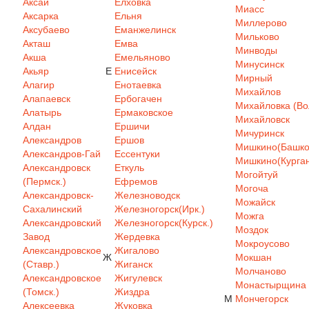
Аксай
Елховка
Миасс
Аксарка
Ельня
Миллерово
Аксубаево
Еманжелинск
Мильково
Акташ
Емва
Минводы
Акша
Емельяново
Минусинск
Акьяр
Е
Енисейск
Мирный
Алагир
Енотаевка
Михайлов
Алапаевск
Ербогачен
Михайловка (Вол
Алатырь
Ермаковское
Михайловск
Алдан
Ершичи
Мичуринск
Александров
Ершов
Мишкино(Башкор
Александров-Гай
Ессентуки
Мишкино(Курган
Александровск
Еткуль
Могойтуй
(Пермск.)
Ефремов
Могоча
Александровск-
Железноводск
Можайск
Сахалинский
Железногорск(Ирк.)
Можга
Александровский
Железногорск(Курск.)
Моздок
Завод
Жердевка
Мокроусово
Александровское
Жигалово
Ж
Мокшан
(Ставр.)
Жиганск
Молчаново
Александровское
Жигулевск
Монастырщина
(Томск.)
Жиздра
М
Мончегорск
Алексеевка
Жуковка