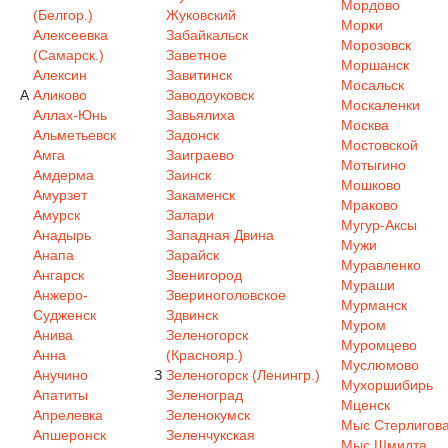
Мордово
(Белгор.)
Жуковский
Морки
Алексеевка
Забайкальск
Морозовск
(Самарск.)
Заветное
Моршанск
Алексин
Завитинск
Мосальск
А
Аликово
Заводоуковск
Москаленки
Аллах-Юнь
Завьялиха
Москва
Альметьевск
Задонск
Мостовской
Амга
Заиграево
Мотыгино
Амдерма
Заинск
Мошково
Амурзет
Закаменск
Мраково
Амурск
Залари
Мугур-Аксы
Анадырь
Западная Двина
Мужи
Анапа
Зарайск
Муравленко
Ангарск
Звенигород
Мураши
Анжеро-
Звериноголовское
Мурманск
Судженск
Здвинск
Муром
Анива
Зеленогорск
Муромцево
Анна
(Краснояр.)
Муслюмово
Анучино
З
Зеленогорск (Ленингр.)
Мухоршибирь
Апатиты
Зеленоград
Мценск
Апрелевка
Зеленокумск
Мыс Стерлигов
Апшеронск
Зеленчукская
Мыс Шмидта