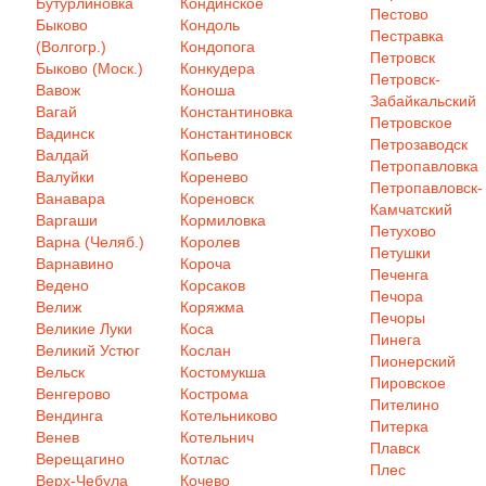
Бутурлиновка
Кондинское
Пестово
Быково
Кондоль
Пестравка
(Волгогр.)
Кондопога
Петровск
Быково (Моск.)
Конкудера
Петровск-
Вавож
Коноша
Забайкальский
Вагай
Константиновка
Петровское
Вадинск
Константиновск
Петрозаводск
Валдай
Копьево
Петропавловка
Валуйки
Коренево
Петропавловск-
Ванавара
Кореновск
Камчатский
Варгаши
Кормиловка
Петухово
Варна (Челяб.)
Королев
Петушки
Варнавино
Короча
Печенга
Ведено
Корсаков
Печора
Велиж
Коряжма
Печоры
Великие Луки
Коса
Пинега
Великий Устюг
Кослан
Пионерский
Вельск
Костомукша
Пировское
Венгерово
Кострома
Пителино
Вендинга
Котельниково
Питерка
Венев
Котельнич
Плавск
Верещагино
Котлас
Плес
Верх-Чебула
Кочево