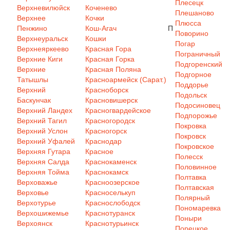
Плесецк
Верхневилюйск
Коченево
Плешаново
Верхнее
Кочки
Плюсса
Пенжино
Кош-Агач
П
Поворино
Верхнеуральск
Кошки
Погар
Верхнеяркеево
Красная Гора
Пограничный
Верхние Киги
Красная Горка
Подгоренский
Верхние
Красная Поляна
Подгорное
Татышлы
Красноармейск (Сарат.)
Поддорье
Верхний
Красноборск
Подольск
Баскунчак
Красновишерск
Подосиновец
Верхний Ландех
Красногвардейское
Подпорожье
Верхний Тагил
Красногородск
Покровка
Верхний Услон
Красногорск
Покровск
Верхний Уфалей
Краснодар
Покровское
Верхняя Гутара
Красное
Полесск
Верхняя Салда
Краснокаменск
Половинное
Верхняя Тойма
Краснокамск
Полтавка
Верховажье
Красноозерское
Полтавская
Верховье
Красноселькуп
Полярный
Верхотурье
Краснослободск
Пономаревка
Верхошижемье
Краснотуранск
Поныри
Верхоянск
Краснотурьинск
Порецкое