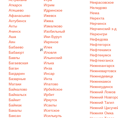
Некрасовское
Аткарск
Игрим
Нелидово
Атяшево
Идринское
Нема
Афанасьево
Ижевск
Нерехта
Ахтубинск
Ижма
Нерчинск
Ахты
Измалково
Нерчинский з-д
Ачинск
Изобильный
Нерюнгри
Аша
Ики-Бурул
Нефедова
Аян
Икряное
Нефтегорск
Бабаево
Илек
И
Нефтекамск
Бабаюрт
Иловля
Нефтекумск
Бавлы
Ильинский
Нефтеюганск
Багаевская
Илька
Нижнеангарск
Баган
Инза
Нижневартовск
Багдарин
Инсар
Нижнедевицк
Базарные
Инта
Нижнекамск
Матаки
Ипатово
Нижнеудинск
Байкалово
Ирбейское
Нижний Ломов
Байкальск
Ирбит
Нижний Новгор
Байкит
Иркутск
Нижний Тагил
Баймак
Исаклы
Нижний Цасуче
Бакалы
Исетское
Нижняя Омка
Баксан
Исилькуль