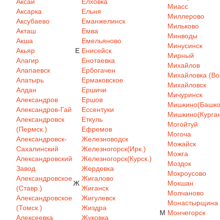
Аксай
Елховка
Миасс
Аксарка
Ельня
Миллерово
Аксубаево
Еманжелинск
Мильково
Акташ
Емва
Минводы
Акша
Емельяново
Минусинск
Акьяр
Е
Енисейск
Мирный
Алагир
Енотаевка
Михайлов
Алапаевск
Ербогачен
Михайловка (Вол
Алатырь
Ермаковское
Михайловск
Алдан
Ершичи
Мичуринск
Александров
Ершов
Мишкино(Башкор
Александров-Гай
Ессентуки
Мишкино(Курган
Александровск
Еткуль
Могойтуй
(Пермск.)
Ефремов
Могоча
Александровск-
Железноводск
Можайск
Сахалинский
Железногорск(Ирк.)
Можга
Александровский
Железногорск(Курск.)
Моздок
Завод
Жердевка
Мокроусово
Александровское
Жигалово
Ж
Мокшан
(Ставр.)
Жиганск
Молчаново
Александровское
Жигулевск
Монастырщина
(Томск.)
Жиздра
М
Мончегорск
Алексеевка
Жуковка