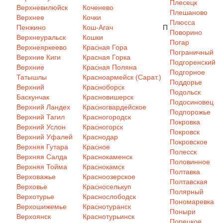
Плесецк
Верхневилюйск
Коченево
Плешаново
Верхнее
Кочки
Плюсса
Пенжино
Кош-Агач
П
Поворино
Верхнеуральск
Кошки
Погар
Верхнеяркеево
Красная Гора
Пограничный
Верхние Киги
Красная Горка
Подгоренский
Верхние
Красная Поляна
Подгорное
Татышлы
Красноармейск (Сарат.)
Поддорье
Верхний
Красноборск
Подольск
Баскунчак
Красновишерск
Подосиновец
Верхний Ландех
Красногвардейское
Подпорожье
Верхний Тагил
Красногородск
Покровка
Верхний Услон
Красногорск
Покровск
Верхний Уфалей
Краснодар
Покровское
Верхняя Гутара
Красное
Полесск
Верхняя Салда
Краснокаменск
Половинное
Верхняя Тойма
Краснокамск
Полтавка
Верховажье
Красноозерское
Полтавская
Верховье
Красноселькуп
Полярный
Верхотурье
Краснослободск
Пономаревка
Верхошижемье
Краснотуранск
Поныри
Верхоянск
Краснотурьинск
Порецкое