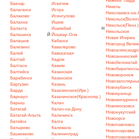
Нижняя Тавда
Бакчар
Искитим
Никель
Балаганск
Истра
Николаевск-на-
Балаково
Исянгулово
Никольск(Волого
Балахна
Ишим
Никольск(Пенз.)
Балахта
Ишимбай
Н
Никольское
Балашиха
Й
Йошкар-Ола
Новая Игирма
Балашов
Кабанск
Новгород Велик
Балезино
Кавалерово
Новоалександр
Балей
Кавказская
Новоаннинский
Балтай
Кадом
Новобелокатай
Балтаси
Кажим
Новобирилюсс
Балтийск
Казанская
Нововоронеж
Барабинск
Казанское
Новозаполярны
Баргузин
Казань
Новокубанск
Барда
Казачинское(Ирк.)
Новокузнецк
Барнаул
Казачинское(Краснояр.)
Новомичуринск
Барыш
Калач
Новомосковск
Батагай
Калач-на-Дону
Новонукутский
Батагай-Алыта
Калачинск
Новоорск
Батайск
Калга
Новопавловск
Батырево
Калевала
Новопокровка
Башмаково
Калининград
Новопокровская