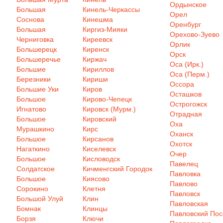
Ордынское
Большая
Кинель-Черкассы
Орел
Соснова
Кинешма
Оренбург
Большая
Киргиз-Мияки
Орехово-Зуево
Черниговка
Киреевск
Орлик
Большерецк
Киренск
Орск
Большеречье
Киржач
Оса (Ирк.)
Большие
Кириллов
Оса (Перм.)
Березники
Кириши
Оссора
Большие Уки
Киров
Осташков
Большое
Кирово-Чепецк
Острогожск
Игнатово
Кировск (Мурм.)
Отрадная
Большое
Кировский
Оха
Мурашкино
Кирс
Оханск
Большое
Кирсанов
Охотск
Нагаткино
Киселевск
Очер
Большое
Кисловодск
Павелец
Солдатское
Кичменгский Городок
Павловка
Большое
Киясово
Павлово
Сорокино
Клетня
Павловск
Большой Улуй
Клин
Павловская
Бомнак
Клинцы
Павловский Пос
Борзя
Ключи