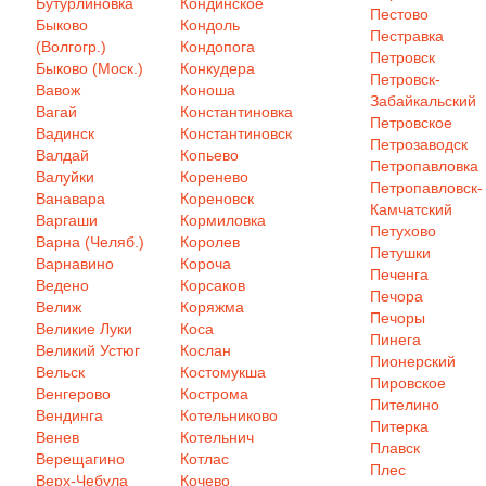
Бутурлиновка
Кондинское
Пестово
Быково
Кондоль
Пестравка
(Волгогр.)
Кондопога
Петровск
Быково (Моск.)
Конкудера
Петровск-
Вавож
Коноша
Забайкальский
Вагай
Константиновка
Петровское
Вадинск
Константиновск
Петрозаводск
Валдай
Копьево
Петропавловка
Валуйки
Коренево
Петропавловск-
Ванавара
Кореновск
Камчатский
Варгаши
Кормиловка
Петухово
Варна (Челяб.)
Королев
Петушки
Варнавино
Короча
Печенга
Ведено
Корсаков
Печора
Велиж
Коряжма
Печоры
Великие Луки
Коса
Пинега
Великий Устюг
Кослан
Пионерский
Вельск
Костомукша
Пировское
Венгерово
Кострома
Пителино
Вендинга
Котельниково
Питерка
Венев
Котельнич
Плавск
Верещагино
Котлас
Плес
Верх-Чебула
Кочево