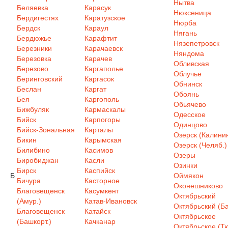
Нытва
Беляевка
Карасук
Нюксеница
Бердигестях
Каратузское
Нюрба
Бердск
Караул
Нягань
Бердюжье
Карафтит
Нязепетровск
Березники
Карачаевск
Няндома
Березовка
Карачев
Обливская
Березово
Каргаполье
Облучье
Беринговский
Каргасок
Обнинск
Беслан
Каргат
Обоянь
Бея
Каргополь
Обьячево
Бижбуляк
Кармаскалы
Одесское
Бийск
Карпогоры
Одинцово
Бийск-Зональная
Карталы
Озерск (Калинин
Бикин
Карымская
Озерск (Челяб.)
Билибино
Касимов
Озеры
Биробиджан
Касли
Озинки
Бирск
Каспийск
Б
Оймякон
Бичура
Касторное
Оконешниково
Благовещенск
Касумкент
Октябрьский
(Амур.)
Катав-Ивановск
Октябрьский (Ба
Благовещенск
Катайск
Октябрьское
(Башкорт.)
Качканар
Октябрьское (Т