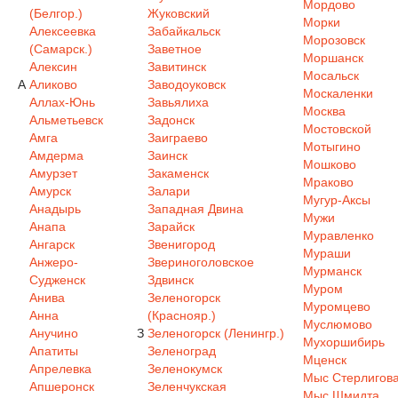
Мордово
(Белгор.)
Жуковский
Морки
Алексеевка
Забайкальск
Морозовск
(Самарск.)
Заветное
Моршанск
Алексин
Завитинск
Мосальск
А
Аликово
Заводоуковск
Москаленки
Аллах-Юнь
Завьялиха
Москва
Альметьевск
Задонск
Мостовской
Амга
Заиграево
Мотыгино
Амдерма
Заинск
Мошково
Амурзет
Закаменск
Мраково
Амурск
Залари
Мугур-Аксы
Анадырь
Западная Двина
Мужи
Анапа
Зарайск
Муравленко
Ангарск
Звенигород
Мураши
Анжеро-
Звериноголовское
Мурманск
Судженск
Здвинск
Муром
Анива
Зеленогорск
Муромцево
Анна
(Краснояр.)
Муслюмово
Анучино
З
Зеленогорск (Ленингр.)
Мухоршибирь
Апатиты
Зеленоград
Мценск
Апрелевка
Зеленокумск
Мыс Стерлигов
Апшеронск
Зеленчукская
Мыс Шмидта