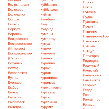
Пряжа
Волоколамск
Куйбышев
Псков
Волосово
Куйбышево
Пугачев
Волочанка
Куйтун
Пудож
Волхов
Кулебаки
Пустошка
Вольск
Кулу
Пучеж
Воркута
Кулунда
Пушкино
Воронеж
Кумены
Пушкинские Го
Воскресенск
Кумертау
Пыталово
Воскресенское
Кумух
Пышма
(Нижегор.)
Кунгур
Пыщуг
Воскресенское
Кунгуртуг
Пятигорск
(Сарат.)
Купино
Радищево
Воткинск
Курагино
Радужный
Вохма
Курах
Раевский
Всеволожск
Курган
Райчихинск
Вуктыл
Курганинск
Раменское
Вурнары
Курильск
Ребриха
Выборг
Курманаевка
Ревда
Выкса
Курсавка
Реж
Выселки
Курск
Ремонтное
Высоковск
Куртамыш
Ржакса
Вытегра
Курумкан