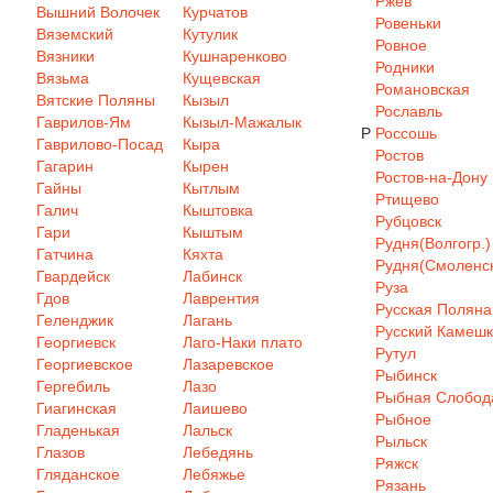
Ржев
Вышний Волочек
Курчатов
Ровеньки
Вяземский
Кутулик
Ровное
Вязники
Кушнаренково
Родники
Вязьма
Кущевская
Романовская
Вятские Поляны
Кызыл
Рославль
Гаврилов-Ям
Кызыл-Мажалык
Р
Россошь
Гаврилово-Посад
Кыра
Ростов
Гагарин
Кырен
Ростов-на-Дону
Гайны
Кытлым
Ртищево
Галич
Кыштовка
Рубцовск
Гари
Кыштым
Рудня(Волгогр.)
Гатчина
Кяхта
Рудня(Смоленск
Гвардейск
Лабинск
Руза
Гдов
Лаврентия
Русская Поляна
Геленджик
Лагань
Русский Камеш
Георгиевск
Лаго-Наки плато
Рутул
Георгиевское
Лазаревское
Рыбинск
Гергебиль
Лазо
Рыбная Слобод
Гиагинская
Лаишево
Рыбное
Гладенькая
Лальск
Рыльск
Глазов
Лебедянь
Ряжск
Гляданское
Лебяжье
Рязань