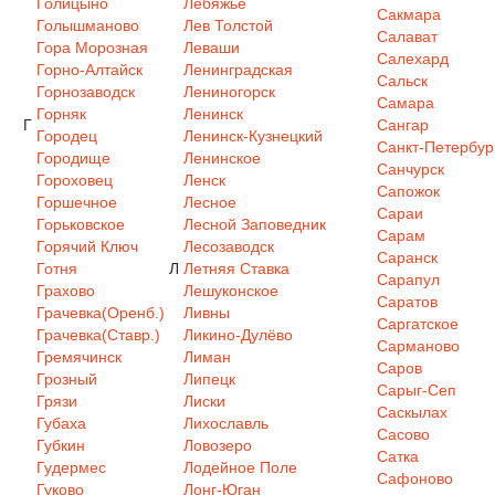
Голицыно
Лебяжье
Сакмара
Голышманово
Лев Толстой
Салават
Гора Морозная
Леваши
Салехард
Горно-Алтайск
Ленинградская
Сальск
Горнозаводск
Лениногорск
Самара
Горняк
Ленинск
Г
Сангар
Городец
Ленинск-Кузнецкий
Санкт-Петербур
Городище
Ленинское
Санчурск
Гороховец
Ленск
Сапожок
Горшечное
Лесное
Сараи
Горьковское
Лесной Заповедник
Сарам
Горячий Ключ
Лесозаводск
Саранск
Готня
Л
Летняя Ставка
Сарапул
Грахово
Лешуконское
Саратов
Грачевка(Оренб.)
Ливны
Саргатское
Грачевка(Ставр.)
Ликино-Дулёво
Сарманово
Гремячинск
Лиман
Саров
Грозный
Липецк
Сарыг-Сеп
Грязи
Лиски
Саскылах
Губаха
Лихославль
Сасово
Губкин
Ловозеро
Сатка
Гудермес
Лодейное Поле
Сафоново
Гуково
Лонг-Юган