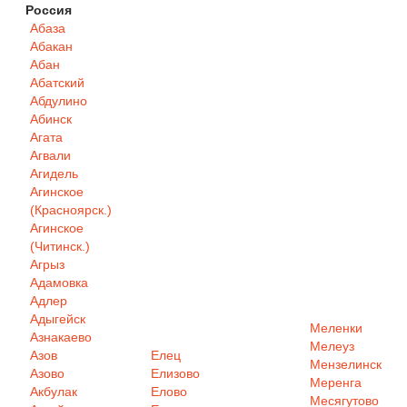
Россия
Абаза
Абакан
Абан
Абатский
Абдулино
Абинск
Агата
Агвали
Агидель
Агинское
(Красноярск.)
Агинское
(Читинск.)
Агрыз
Адамовка
Адлер
Адыгейск
Меленки
Азнакаево
Мелеуз
Азов
Елец
Мензелинск
Азово
Елизово
Меренга
Акбулак
Елово
Месягутово