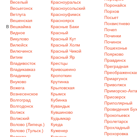
Веселый
Красноуральск
Поронайск
Весьегонск
Красноусольский
Порхов
Ветлуга
Красноуфимск
Посьет
Вешенская
Красноярск
Похвистнево
В
Вешкайма
Красные Баки
Почеп
Видное
Красный
Починки
Викулово
Красный Кут
Починок
Вилюйск
Красный Холм
Пошехонье
Вилючинск
Красный Чикой
Поярково
Витим
Красный Яр
Правдинск
Владивосток
Крестцы
Преградная
Владикавказ
Кривошеино
Преображенска
Владимир
Кропоткин
Приаргунск
Внуково
Крутинка
Приволжск
Вожега
Крыловская
Приморско-Ахта
Вознесенское
Крымск
Приозерск
Волгоград
Кубинка
Приполярный
Волгодонск
Кувандык
Провидения Бух
Волжск
Кувшиново
Прокопьевск
Волжский
Кудымкар
Пролетарск
Волово (Липецк.)
Куеда
Прохладный
Волово (Тульск.)
Куженер
Прохоровка
Вологда
Кузнецк