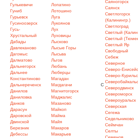
Саяногорск
Гулькевичи
Лопатино
Саянск
Гуниб
Лотошино
Светлогорск
Гурьевск
Луга
(Калинингр.)
Гусиноозерск
Лукоянов
Светлоград
Гусь-
Лух
Светлый (Калин
Хрустальный
Луховицы
Светлый (Тюмен
Дабады
Лысково
Светлый Яр
Давлеканово
Лысые Горы
Свободный
Дагомыс
Лысьва
Себеж
Далматово
Льгов
Северное
Дальнегорск
Любань
Северо-Енисей
Дальнее
Люберцы
Северо-Курильс
Константиново
Магадан
Северобайкаль
Дальнереченск
Магдагачи
С
Северодвинск
Данилов
Магнитогорск
Североморск
Даниловка
Маджалис
Североуральск
Данков
Мазаново
Северская
Дарасун
Майкоп
Сегежа
Даровской
Майма
Седельниково
Двинской
Майя
Сеймчан
Березник
Макаров
Селты
Дебессы
Макарьев
Семенов