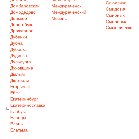
Слюдянка
Домбаровский
Междуреченск
Смидович
Домодедово
Междуреченский
Смирных
Донское
Мезень
Смоленск
Дорогобуж
Смышляевка
Дрожжаное
Дубенки
Дубна
Дубовка
Дудинка
Дульдурга
Духовщина
Дылым
Дюртюли
Егорьевск
Ейск
Екатеринбург
Екатеринославка
Е
Елабуга
Еланцы
Елань
Елатьма