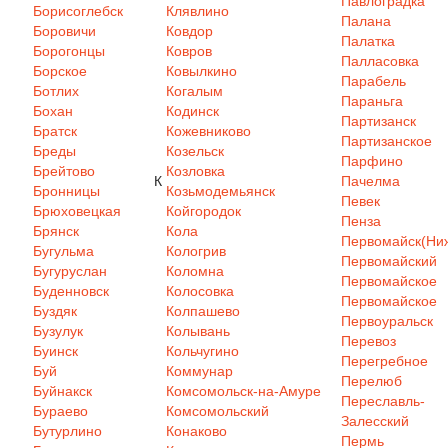
Павлоградка
Борисоглебск
Клявлино
Палана
Боровичи
Ковдор
Палатка
Борогонцы
Ковров
Палласовка
Борское
Ковылкино
Парабель
Ботлих
Когалым
Параньга
Бохан
Кодинск
Партизанск
Братск
Кожевниково
Партизанское
Бреды
Козельск
Парфино
Брейтово
Козловка
К
Пачелма
Бронницы
Козьмодемьянск
Певек
Брюховецкая
Койгородок
Пенза
Брянск
Кола
Первомайск(Ниж
Бугульма
Кологрив
Первомайский
Бугуруслан
Коломна
Первомайское
Буденновск
Колосовка
Первомайское
Буздяк
Колпашево
Первоуральск
Бузулук
Колывань
Перевоз
Буинск
Кольчугино
Перегребное
Буй
Коммунар
Перелюб
Буйнакск
Комсомольск-на-Амуре
Переславль-
Бураево
Комсомольский
Залесский
Бутурлино
Конаково
Пермь