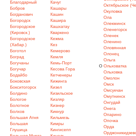
Благодарный
Качуг
Октябрьское (Че
Бобров
Кашары
Окуловка
Богданович
Кашин
Ола
Богородск
Кашира
Олекминск
Богородское
Кашхатау
Оленегорск
(Кировск.)
Кваркено
Оленек
Богородское
Кежма
Оленино
(Хабар.)
Кез
Оловянная
Боготол
Кемерово
Олонец
Боград
Кемля
Ольга
Богучаны
Кемь-Порт
О
Ольховатка
Богучар
Кесова Гора
Ольховка
Бодайбо
Кетченеры
Омолон
Боковская
Кижинга
Омск
Бокситогорск
Кизел
Омсукчан
Болдино
Кизильское
Омутнинск
Бологое
Кизляр
Онгудай
Болотное
Кизнер
Онега
Болхов
Кикнур
Опарино
Большая Атня
Кильмезь
Опочка
Большая
Кимры
Орда
Глушица
Кингисепп
Орджоникидзев
Большая Мурта
Кинель