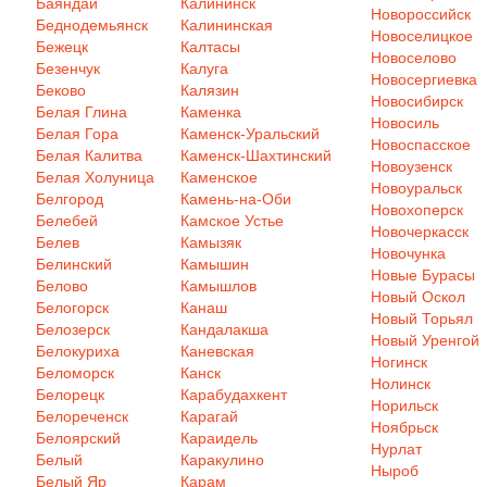
Баяндай
Калининск
Новороссийск
Беднодемьянск
Калининская
Новоселицкое
Бежецк
Калтасы
Новоселово
Безенчук
Калуга
Новосергиевка
Беково
Калязин
Новосибирск
Белая Глина
Каменка
Новосиль
Белая Гора
Каменск-Уральский
Новоспасское
Белая Калитва
Каменск-Шахтинский
Новоузенск
Белая Холуница
Каменское
Новоуральск
Белгород
Камень-на-Оби
Новохоперск
Белебей
Камское Устье
Новочеркасск
Белев
Камызяк
Новочунка
Белинский
Камышин
Новые Бурасы
Белово
Камышлов
Новый Оскол
Белогорск
Канаш
Новый Торьял
Белозерск
Кандалакша
Новый Уренгой
Белокуриха
Каневская
Ногинск
Беломорск
Канск
Нолинск
Белорецк
Карабудахкент
Норильск
Белореченск
Карагай
Ноябрьск
Белоярский
Караидель
Нурлат
Белый
Каракулино
Ныроб
Белый Яр
Карам