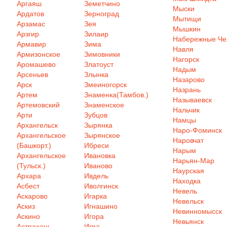
Аргаяш
Земетчино
Мыски
Ардатов
Зерноград
Мытищи
Арзамас
Зея
Мышкин
Арзгир
Зилаир
Набережные Ч
Армавир
Зима
Навля
Армизонское
Зимовники
Нагорск
Аромашево
Златоуст
Надым
Арсеньев
Злынка
Назарово
Арск
Змеиногорск
Назрань
Артем
Знаменка(Тамбов.)
Называевск
Артемовский
Знаменское
Нальчик
Арти
Зубцов
Намцы
Архангельск
Зырянка
Наро-Фоминск
Архангельское
Зырянское
Наровчат
(Башкорт.)
Ибреси
Нарым
Архангельское
Ивановка
Нарьян-Мар
(Тульск.)
Иваново
Наурская
Архара
Ивдель
Находка
Асбест
Иволгинск
Невель
Аскарово
Игарка
Невельск
Аскиз
Игнашино
Невинномысск
Аскино
Игора
Невьянск
Астрахань
Игра