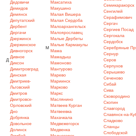
Дедовичи
Максатиха
Семикаракорск
Демидов
Макушино
Сенгилей
Демянск
Малая Вишера
Серафимович
Депутатский
Малая Сердоба
Сергач
Дербент
Малоархангельск
Сергиев Посад
Дергачи
Малоярославец
Сергокала
Дзержинск
Малые Дербеты
Сердобск
Дзержинское
Малые Кармакулы
М
Серебряные Пр
Дивногорск
Мама
Сернур
Дивное
Мамадыш
Д
Серов
Диксон
Мамоново
Серпухов
Димитровград
Мантурово
Серышево
Динская
Марево
Сеченово
Дмитриев-
Мариинск
Сибай
Льговский
Марково
Сива
Дмитров
Маркс
Сковородино
Дмитровск-
Маслянино
Скопин
Орловский
Матвеев Курган
Славгород
Дно
Матвеевка
Славянск-на-Ку
Добрянка
Махачкала
Сладково
Довольное
Медвежегорск
Сланцы
Долинск
Медвенка
Слободской
Домбай
Медногорск