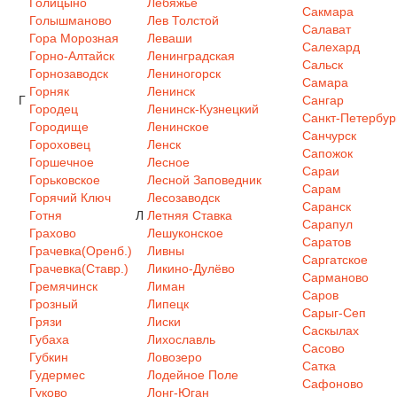
Голицыно
Лебяжье
Сакмара
Голышманово
Лев Толстой
Салават
Гора Морозная
Леваши
Салехард
Горно-Алтайск
Ленинградская
Сальск
Горнозаводск
Лениногорск
Самара
Горняк
Ленинск
Г
Сангар
Городец
Ленинск-Кузнецкий
Санкт-Петербур
Городище
Ленинское
Санчурск
Гороховец
Ленск
Сапожок
Горшечное
Лесное
Сараи
Горьковское
Лесной Заповедник
Сарам
Горячий Ключ
Лесозаводск
Саранск
Готня
Л
Летняя Ставка
Сарапул
Грахово
Лешуконское
Саратов
Грачевка(Оренб.)
Ливны
Саргатское
Грачевка(Ставр.)
Ликино-Дулёво
Сарманово
Гремячинск
Лиман
Саров
Грозный
Липецк
Сарыг-Сеп
Грязи
Лиски
Саскылах
Губаха
Лихославль
Сасово
Губкин
Ловозеро
Сатка
Гудермес
Лодейное Поле
Сафоново
Гуково
Лонг-Юган