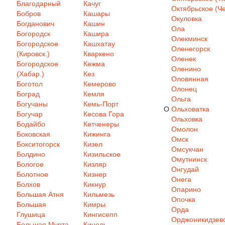
Благодарный
Качуг
Октябрьское (Че
Бобров
Кашары
Окуловка
Богданович
Кашин
Ола
Богородск
Кашира
Олекминск
Богородское
Кашхатау
Оленегорск
(Кировск.)
Кваркено
Оленек
Богородское
Кежма
Оленино
(Хабар.)
Кез
Оловянная
Боготол
Кемерово
Олонец
Боград
Кемля
Ольга
Богучаны
Кемь-Порт
О
Ольховатка
Богучар
Кесова Гора
Ольховка
Бодайбо
Кетченеры
Омолон
Боковская
Кижинга
Омск
Бокситогорск
Кизел
Омсукчан
Болдино
Кизильское
Омутнинск
Бологое
Кизляр
Онгудай
Болотное
Кизнер
Онега
Болхов
Кикнур
Опарино
Большая Атня
Кильмезь
Опочка
Большая
Кимры
Орда
Глушица
Кингисепп
Орджоникидзев
Большая Мурта
Кинель