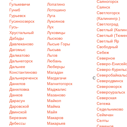
Саяногорск
Гулькевичи
Лопатино
Саянск
Гуниб
Лотошино
Светлогорск
Гурьевск
Луга
(Калинингр.)
Гусиноозерск
Лукоянов
Светлоград
Гусь-
Лух
Светлый (Калин
Хрустальный
Луховицы
Светлый (Тюмен
Дабады
Лысково
Светлый Яр
Давлеканово
Лысые Горы
Свободный
Дагомыс
Лысьва
Себеж
Далматово
Льгов
Северное
Дальнегорск
Любань
Северо-Енисей
Дальнее
Люберцы
Северо-Курильс
Константиново
Магадан
Северобайкаль
Дальнереченск
Магдагачи
С
Северодвинск
Данилов
Магнитогорск
Североморск
Даниловка
Маджалис
Североуральск
Данков
Мазаново
Северская
Дарасун
Майкоп
Сегежа
Даровской
Майма
Седельниково
Двинской
Майя
Сеймчан
Березник
Макаров
Селты
Дебессы
Макарьев
Семенов