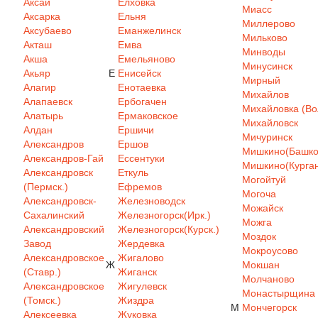
Аксай
Елховка
Миасс
Аксарка
Ельня
Миллерово
Аксубаево
Еманжелинск
Мильково
Акташ
Емва
Минводы
Акша
Емельяново
Минусинск
Акьяр
Е
Енисейск
Мирный
Алагир
Енотаевка
Михайлов
Алапаевск
Ербогачен
Михайловка (Вол
Алатырь
Ермаковское
Михайловск
Алдан
Ершичи
Мичуринск
Александров
Ершов
Мишкино(Башкор
Александров-Гай
Ессентуки
Мишкино(Курган
Александровск
Еткуль
Могойтуй
(Пермск.)
Ефремов
Могоча
Александровск-
Железноводск
Можайск
Сахалинский
Железногорск(Ирк.)
Можга
Александровский
Железногорск(Курск.)
Моздок
Завод
Жердевка
Мокроусово
Александровское
Жигалово
Ж
Мокшан
(Ставр.)
Жиганск
Молчаново
Александровское
Жигулевск
Монастырщина
(Томск.)
Жиздра
М
Мончегорск
Алексеевка
Жуковка