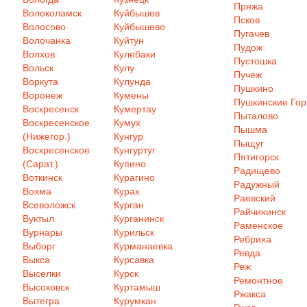
Пряжа
Волоколамск
Куйбышев
Псков
Волосово
Куйбышево
Пугачев
Волочанка
Куйтун
Пудож
Волхов
Кулебаки
Пустошка
Вольск
Кулу
Пучеж
Воркута
Кулунда
Пушкино
Воронеж
Кумены
Пушкинские Го
Воскресенск
Кумертау
Пыталово
Воскресенское
Кумух
Пышма
(Нижегор.)
Кунгур
Пыщуг
Воскресенское
Кунгуртуг
Пятигорск
(Сарат.)
Купино
Радищево
Воткинск
Курагино
Радужный
Вохма
Курах
Раевский
Всеволожск
Курган
Райчихинск
Вуктыл
Курганинск
Раменское
Вурнары
Курильск
Ребриха
Выборг
Курманаевка
Ревда
Выкса
Курсавка
Реж
Выселки
Курск
Ремонтное
Высоковск
Куртамыш
Ржакса
Вытегра
Курумкан