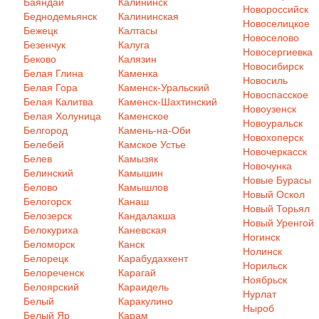
Баяндай
Калининск
Новороссийск
Беднодемьянск
Калининская
Новоселицкое
Бежецк
Калтасы
Новоселово
Безенчук
Калуга
Новосергиевка
Беково
Калязин
Новосибирск
Белая Глина
Каменка
Новосиль
Белая Гора
Каменск-Уральский
Новоспасское
Белая Калитва
Каменск-Шахтинский
Новоузенск
Белая Холуница
Каменское
Новоуральск
Белгород
Камень-на-Оби
Новохоперск
Белебей
Камское Устье
Новочеркасск
Белев
Камызяк
Новочунка
Белинский
Камышин
Новые Бурасы
Белово
Камышлов
Новый Оскол
Белогорск
Канаш
Новый Торьял
Белозерск
Кандалакша
Новый Уренгой
Белокуриха
Каневская
Ногинск
Беломорск
Канск
Нолинск
Белорецк
Карабудахкент
Норильск
Белореченск
Карагай
Ноябрьск
Белоярский
Караидель
Нурлат
Белый
Каракулино
Ныроб
Белый Яр
Карам