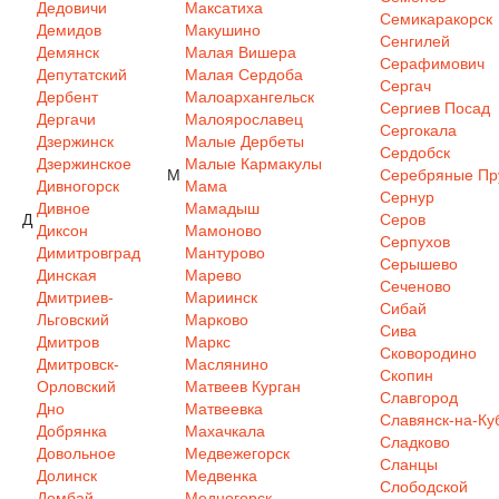
Дедовичи
Максатиха
Семикаракорск
Демидов
Макушино
Сенгилей
Демянск
Малая Вишера
Серафимович
Депутатский
Малая Сердоба
Сергач
Дербент
Малоархангельск
Сергиев Посад
Дергачи
Малоярославец
Сергокала
Дзержинск
Малые Дербеты
Сердобск
Дзержинское
Малые Кармакулы
М
Серебряные Пр
Дивногорск
Мама
Сернур
Дивное
Мамадыш
Д
Серов
Диксон
Мамоново
Серпухов
Димитровград
Мантурово
Серышево
Динская
Марево
Сеченово
Дмитриев-
Мариинск
Сибай
Льговский
Марково
Сива
Дмитров
Маркс
Сковородино
Дмитровск-
Маслянино
Скопин
Орловский
Матвеев Курган
Славгород
Дно
Матвеевка
Славянск-на-Ку
Добрянка
Махачкала
Сладково
Довольное
Медвежегорск
Сланцы
Долинск
Медвенка
Слободской
Домбай
Медногорск