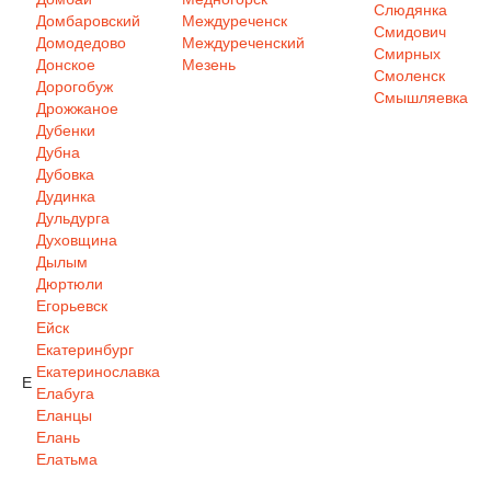
Слюдянка
Домбаровский
Междуреченск
Смидович
Домодедово
Междуреченский
Смирных
Донское
Мезень
Смоленск
Дорогобуж
Смышляевка
Дрожжаное
Дубенки
Дубна
Дубовка
Дудинка
Дульдурга
Духовщина
Дылым
Дюртюли
Егорьевск
Ейск
Екатеринбург
Екатеринославка
Е
Елабуга
Еланцы
Елань
Елатьма