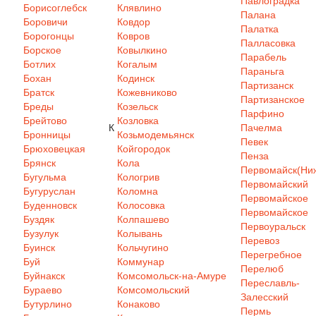
Павлоградка
Борисоглебск
Клявлино
Палана
Боровичи
Ковдор
Палатка
Борогонцы
Ковров
Палласовка
Борское
Ковылкино
Парабель
Ботлих
Когалым
Параньга
Бохан
Кодинск
Партизанск
Братск
Кожевниково
Партизанское
Бреды
Козельск
Парфино
Брейтово
Козловка
К
Пачелма
Бронницы
Козьмодемьянск
Певек
Брюховецкая
Койгородок
Пенза
Брянск
Кола
Первомайск(Ниж
Бугульма
Кологрив
Первомайский
Бугуруслан
Коломна
Первомайское
Буденновск
Колосовка
Первомайское
Буздяк
Колпашево
Первоуральск
Бузулук
Колывань
Перевоз
Буинск
Кольчугино
Перегребное
Буй
Коммунар
Перелюб
Буйнакск
Комсомольск-на-Амуре
Переславль-
Бураево
Комсомольский
Залесский
Бутурлино
Конаково
Пермь