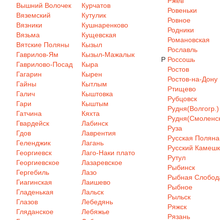
Ржев
Вышний Волочек
Курчатов
Ровеньки
Вяземский
Кутулик
Ровное
Вязники
Кушнаренково
Родники
Вязьма
Кущевская
Романовская
Вятские Поляны
Кызыл
Рославль
Гаврилов-Ям
Кызыл-Мажалык
Р
Россошь
Гаврилово-Посад
Кыра
Ростов
Гагарин
Кырен
Ростов-на-Дону
Гайны
Кытлым
Ртищево
Галич
Кыштовка
Рубцовск
Гари
Кыштым
Рудня(Волгогр.)
Гатчина
Кяхта
Рудня(Смоленск
Гвардейск
Лабинск
Руза
Гдов
Лаврентия
Русская Поляна
Геленджик
Лагань
Русский Камеш
Георгиевск
Лаго-Наки плато
Рутул
Георгиевское
Лазаревское
Рыбинск
Гергебиль
Лазо
Рыбная Слобод
Гиагинская
Лаишево
Рыбное
Гладенькая
Лальск
Рыльск
Глазов
Лебедянь
Ряжск
Гляданское
Лебяжье
Рязань