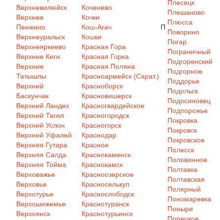
Плесецк
Верхневилюйск
Коченево
Плешаново
Верхнее
Кочки
Плюсса
Пенжино
Кош-Агач
П
Поворино
Верхнеуральск
Кошки
Погар
Верхнеяркеево
Красная Гора
Пограничный
Верхние Киги
Красная Горка
Подгоренский
Верхние
Красная Поляна
Подгорное
Татышлы
Красноармейск (Сарат.)
Поддорье
Верхний
Красноборск
Подольск
Баскунчак
Красновишерск
Подосиновец
Верхний Ландех
Красногвардейское
Подпорожье
Верхний Тагил
Красногородск
Покровка
Верхний Услон
Красногорск
Покровск
Верхний Уфалей
Краснодар
Покровское
Верхняя Гутара
Красное
Полесск
Верхняя Салда
Краснокаменск
Половинное
Верхняя Тойма
Краснокамск
Полтавка
Верховажье
Красноозерское
Полтавская
Верховье
Красноселькуп
Полярный
Верхотурье
Краснослободск
Пономаревка
Верхошижемье
Краснотуранск
Поныри
Верхоянск
Краснотурьинск
Порецкое