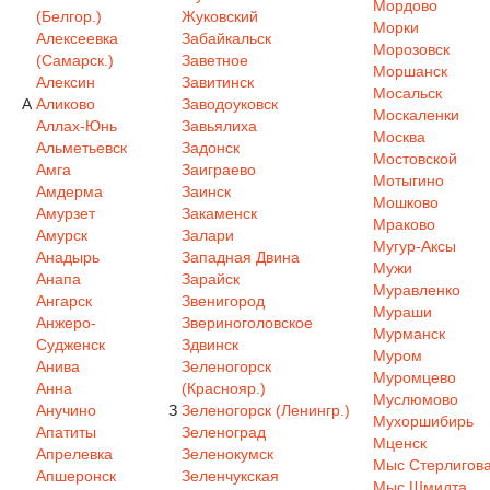
Мордово
(Белгор.)
Жуковский
Морки
Алексеевка
Забайкальск
Морозовск
(Самарск.)
Заветное
Моршанск
Алексин
Завитинск
Мосальск
А
Аликово
Заводоуковск
Москаленки
Аллах-Юнь
Завьялиха
Москва
Альметьевск
Задонск
Мостовской
Амга
Заиграево
Мотыгино
Амдерма
Заинск
Мошково
Амурзет
Закаменск
Мраково
Амурск
Залари
Мугур-Аксы
Анадырь
Западная Двина
Мужи
Анапа
Зарайск
Муравленко
Ангарск
Звенигород
Мураши
Анжеро-
Звериноголовское
Мурманск
Судженск
Здвинск
Муром
Анива
Зеленогорск
Муромцево
Анна
(Краснояр.)
Муслюмово
Анучино
З
Зеленогорск (Ленингр.)
Мухоршибирь
Апатиты
Зеленоград
Мценск
Апрелевка
Зеленокумск
Мыс Стерлигов
Апшеронск
Зеленчукская
Мыс Шмидта