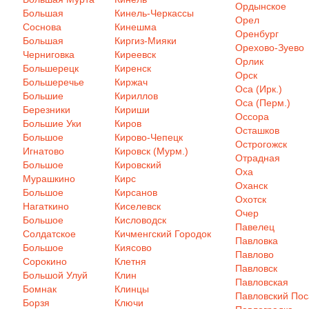
Ордынское
Большая
Кинель-Черкассы
Орел
Соснова
Кинешма
Оренбург
Большая
Киргиз-Мияки
Орехово-Зуево
Черниговка
Киреевск
Орлик
Большерецк
Киренск
Орск
Большеречье
Киржач
Оса (Ирк.)
Большие
Кириллов
Оса (Перм.)
Березники
Кириши
Оссора
Большие Уки
Киров
Осташков
Большое
Кирово-Чепецк
Острогожск
Игнатово
Кировск (Мурм.)
Отрадная
Большое
Кировский
Оха
Мурашкино
Кирс
Оханск
Большое
Кирсанов
Охотск
Нагаткино
Киселевск
Очер
Большое
Кисловодск
Павелец
Солдатское
Кичменгский Городок
Павловка
Большое
Киясово
Павлово
Сорокино
Клетня
Павловск
Большой Улуй
Клин
Павловская
Бомнак
Клинцы
Павловский Пос
Борзя
Ключи