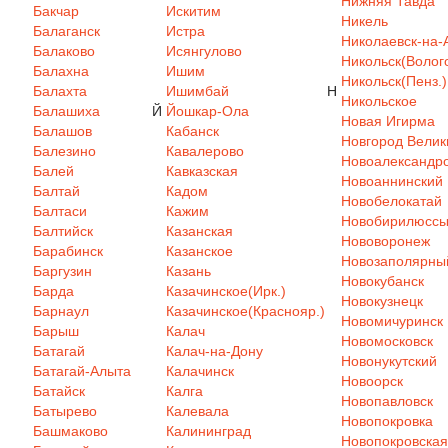
Нижняя Тавда
Бакчар
Искитим
Никель
Балаганск
Истра
Николаевск-на-
Балаково
Исянгулово
Никольск(Волого
Балахна
Ишим
Никольск(Пенз.)
Балахта
Ишимбай
Н
Никольское
Балашиха
Й
Йошкар-Ола
Новая Игирма
Балашов
Кабанск
Новгород Велик
Балезино
Кавалерово
Новоалександр
Балей
Кавказская
Новоаннинский
Балтай
Кадом
Новобелокатай
Балтаси
Кажим
Новобирилюсс
Балтийск
Казанская
Нововоронеж
Барабинск
Казанское
Новозаполярны
Баргузин
Казань
Новокубанск
Барда
Казачинское(Ирк.)
Новокузнецк
Барнаул
Казачинское(Краснояр.)
Новомичуринск
Барыш
Калач
Новомосковск
Батагай
Калач-на-Дону
Новонукутский
Батагай-Алыта
Калачинск
Новоорск
Батайск
Калга
Новопавловск
Батырево
Калевала
Новопокровка
Башмаково
Калининград
Новопокровская