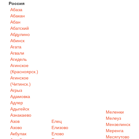
Россия
Абаза
Абакан
Абан
Абатский
Абдулино
Абинск
Агата
Агвали
Агидель
Агинское
(Красноярск.)
Агинское
(Читинск.)
Агрыз
Адамовка
Адлер
Адыгейск
Меленки
Азнакаево
Мелеуз
Азов
Елец
Мензелинск
Азово
Елизово
Меренга
Акбулак
Елово
Месягутово