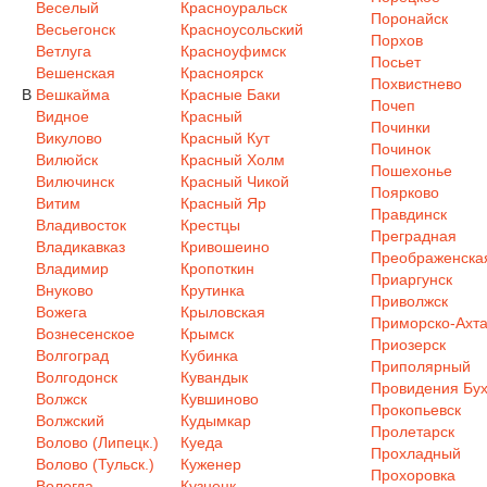
Веселый
Красноуральск
Поронайск
Весьегонск
Красноусольский
Порхов
Ветлуга
Красноуфимск
Посьет
Вешенская
Красноярск
Похвистнево
В
Вешкайма
Красные Баки
Почеп
Видное
Красный
Починки
Викулово
Красный Кут
Починок
Вилюйск
Красный Холм
Пошехонье
Вилючинск
Красный Чикой
Поярково
Витим
Красный Яр
Правдинск
Владивосток
Крестцы
Преградная
Владикавказ
Кривошеино
Преображенска
Владимир
Кропоткин
Приаргунск
Внуково
Крутинка
Приволжск
Вожега
Крыловская
Приморско-Ахта
Вознесенское
Крымск
Приозерск
Волгоград
Кубинка
Приполярный
Волгодонск
Кувандык
Провидения Бух
Волжск
Кувшиново
Прокопьевск
Волжский
Кудымкар
Пролетарск
Волово (Липецк.)
Куеда
Прохладный
Волово (Тульск.)
Куженер
Прохоровка
Вологда
Кузнецк