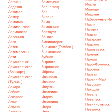
Аргаяш
Земетчино
Мыски
Ардатов
Зерноград
Мытищи
Арзамас
Зея
Мышкин
Арзгир
Зилаир
Набережные Ч
Армавир
Зима
Навля
Армизонское
Зимовники
Нагорск
Аромашево
Златоуст
Надым
Арсеньев
Злынка
Назарово
Арск
Змеиногорск
Назрань
Артем
Знаменка(Тамбов.)
Называевск
Артемовский
Знаменское
Нальчик
Арти
Зубцов
Намцы
Архангельск
Зырянка
Наро-Фоминск
Архангельское
Зырянское
Наровчат
(Башкорт.)
Ибреси
Нарым
Архангельское
Ивановка
Нарьян-Мар
(Тульск.)
Иваново
Наурская
Архара
Ивдель
Находка
Асбест
Иволгинск
Невель
Аскарово
Игарка
Невельск
Аскиз
Игнашино
Невинномысск
Аскино
Игора
Невьянск
Астрахань
Игра