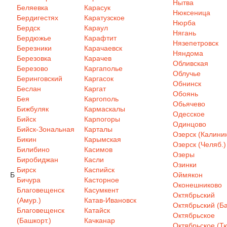
Нытва
Беляевка
Карасук
Нюксеница
Бердигестях
Каратузское
Нюрба
Бердск
Караул
Нягань
Бердюжье
Карафтит
Нязепетровск
Березники
Карачаевск
Няндома
Березовка
Карачев
Обливская
Березово
Каргаполье
Облучье
Беринговский
Каргасок
Обнинск
Беслан
Каргат
Обоянь
Бея
Каргополь
Обьячево
Бижбуляк
Кармаскалы
Одесское
Бийск
Карпогоры
Одинцово
Бийск-Зональная
Карталы
Озерск (Калинин
Бикин
Карымская
Озерск (Челяб.)
Билибино
Касимов
Озеры
Биробиджан
Касли
Озинки
Бирск
Каспийск
Б
Оймякон
Бичура
Касторное
Оконешниково
Благовещенск
Касумкент
Октябрьский
(Амур.)
Катав-Ивановск
Октябрьский (Ба
Благовещенск
Катайск
Октябрьское
(Башкорт.)
Качканар
Октябрьское (Т