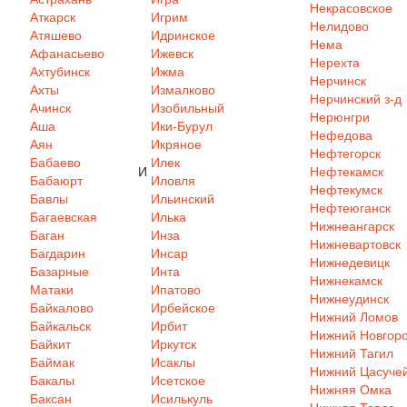
Некрасовское
Аткарск
Игрим
Нелидово
Атяшево
Идринское
Нема
Афанасьево
Ижевск
Нерехта
Ахтубинск
Ижма
Нерчинск
Ахты
Измалково
Нерчинский з-д
Ачинск
Изобильный
Нерюнгри
Аша
Ики-Бурул
Нефедова
Аян
Икряное
Нефтегорск
Бабаево
Илек
И
Нефтекамск
Бабаюрт
Иловля
Нефтекумск
Бавлы
Ильинский
Нефтеюганск
Багаевская
Илька
Нижнеангарск
Баган
Инза
Нижневартовск
Багдарин
Инсар
Нижнедевицк
Базарные
Инта
Нижнекамск
Матаки
Ипатово
Нижнеудинск
Байкалово
Ирбейское
Нижний Ломов
Байкальск
Ирбит
Нижний Новгор
Байкит
Иркутск
Нижний Тагил
Баймак
Исаклы
Нижний Цасуче
Бакалы
Исетское
Нижняя Омка
Баксан
Исилькуль