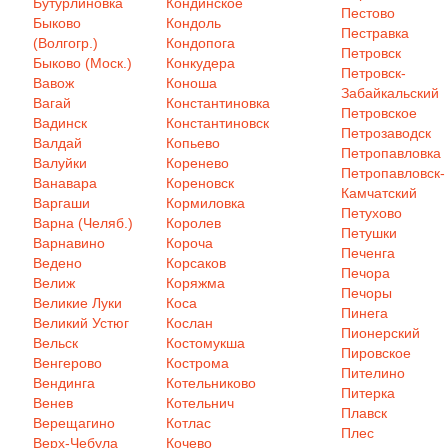
Бутурлиновка
Кондинское
Пестово
Быково
Кондоль
Пестравка
(Волгогр.)
Кондопога
Петровск
Быково (Моск.)
Конкудера
Петровск-
Вавож
Коноша
Забайкальский
Вагай
Константиновка
Петровское
Вадинск
Константиновск
Петрозаводск
Валдай
Копьево
Петропавловка
Валуйки
Коренево
Петропавловск-
Ванавара
Кореновск
Камчатский
Варгаши
Кормиловка
Петухово
Варна (Челяб.)
Королев
Петушки
Варнавино
Короча
Печенга
Ведено
Корсаков
Печора
Велиж
Коряжма
Печоры
Великие Луки
Коса
Пинега
Великий Устюг
Кослан
Пионерский
Вельск
Костомукша
Пировское
Венгерово
Кострома
Пителино
Вендинга
Котельниково
Питерка
Венев
Котельнич
Плавск
Верещагино
Котлас
Плес
Верх-Чебула
Кочево