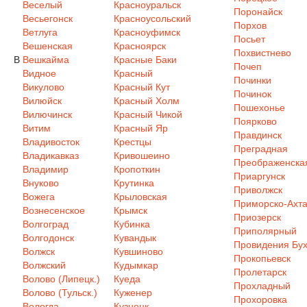
Веселый
Красноуральск
Поронайск
Весьегонск
Красноусольский
Порхов
Ветлуга
Красноуфимск
Посьет
Вешенская
Красноярск
Похвистнево
В
Вешкайма
Красные Баки
Почеп
Видное
Красный
Починки
Викулово
Красный Кут
Починок
Вилюйск
Красный Холм
Пошехонье
Вилючинск
Красный Чикой
Поярково
Витим
Красный Яр
Правдинск
Владивосток
Крестцы
Преградная
Владикавказ
Кривошеино
Преображенска
Владимир
Кропоткин
Приаргунск
Внуково
Крутинка
Приволжск
Вожега
Крыловская
Приморско-Ахта
Вознесенское
Крымск
Приозерск
Волгоград
Кубинка
Приполярный
Волгодонск
Кувандык
Провидения Бух
Волжск
Кувшиново
Прокопьевск
Волжский
Кудымкар
Пролетарск
Волово (Липецк.)
Куеда
Прохладный
Волово (Тульск.)
Куженер
Прохоровка
Вологда
Кузнецк