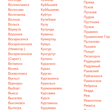
Пряжа
Волоколамск
Куйбышев
Псков
Волосово
Куйбышево
Пугачев
Волочанка
Куйтун
Пудож
Волхов
Кулебаки
Пустошка
Вольск
Кулу
Пучеж
Воркута
Кулунда
Пушкино
Воронеж
Кумены
Пушкинские Го
Воскресенск
Кумертау
Пыталово
Воскресенское
Кумух
Пышма
(Нижегор.)
Кунгур
Пыщуг
Воскресенское
Кунгуртуг
Пятигорск
(Сарат.)
Купино
Радищево
Воткинск
Курагино
Радужный
Вохма
Курах
Раевский
Всеволожск
Курган
Райчихинск
Вуктыл
Курганинск
Раменское
Вурнары
Курильск
Ребриха
Выборг
Курманаевка
Ревда
Выкса
Курсавка
Реж
Выселки
Курск
Ремонтное
Высоковск
Куртамыш
Ржакса
Вытегра
Курумкан