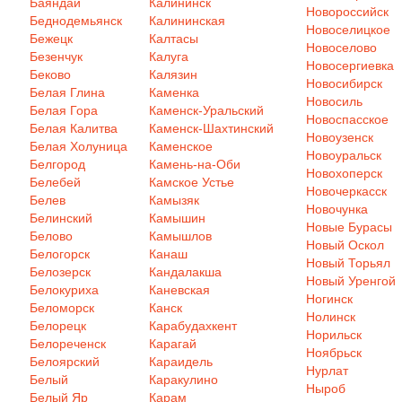
Баяндай
Калининск
Новороссийск
Беднодемьянск
Калининская
Новоселицкое
Бежецк
Калтасы
Новоселово
Безенчук
Калуга
Новосергиевка
Беково
Калязин
Новосибирск
Белая Глина
Каменка
Новосиль
Белая Гора
Каменск-Уральский
Новоспасское
Белая Калитва
Каменск-Шахтинский
Новоузенск
Белая Холуница
Каменское
Новоуральск
Белгород
Камень-на-Оби
Новохоперск
Белебей
Камское Устье
Новочеркасск
Белев
Камызяк
Новочунка
Белинский
Камышин
Новые Бурасы
Белово
Камышлов
Новый Оскол
Белогорск
Канаш
Новый Торьял
Белозерск
Кандалакша
Новый Уренгой
Белокуриха
Каневская
Ногинск
Беломорск
Канск
Нолинск
Белорецк
Карабудахкент
Норильск
Белореченск
Карагай
Ноябрьск
Белоярский
Караидель
Нурлат
Белый
Каракулино
Ныроб
Белый Яр
Карам