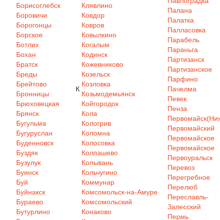
Павлоградка
Борисоглебск
Клявлино
Палана
Боровичи
Ковдор
Палатка
Борогонцы
Ковров
Палласовка
Борское
Ковылкино
Парабель
Ботлих
Когалым
Параньга
Бохан
Кодинск
Партизанск
Братск
Кожевниково
Партизанское
Бреды
Козельск
Парфино
Брейтово
Козловка
К
Пачелма
Бронницы
Козьмодемьянск
Певек
Брюховецкая
Койгородок
Пенза
Брянск
Кола
Первомайск(Ниж
Бугульма
Кологрив
Первомайский
Бугуруслан
Коломна
Первомайское
Буденновск
Колосовка
Первомайское
Буздяк
Колпашево
Первоуральск
Бузулук
Колывань
Перевоз
Буинск
Кольчугино
Перегребное
Буй
Коммунар
Перелюб
Буйнакск
Комсомольск-на-Амуре
Переславль-
Бураево
Комсомольский
Залесский
Бутурлино
Конаково
Пермь