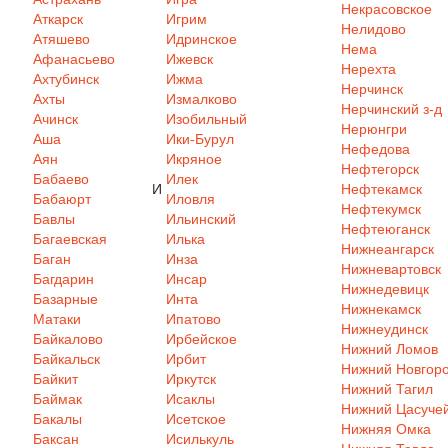
Некрасовское
Аткарск
Игрим
Нелидово
Атяшево
Идринское
Нема
Афанасьево
Ижевск
Нерехта
Ахтубинск
Ижма
Нерчинск
Ахты
Измалково
Нерчинский з-д
Ачинск
Изобильный
Нерюнгри
Аша
Ики-Бурул
Нефедова
Аян
Икряное
Нефтегорск
Бабаево
Илек
И
Нефтекамск
Бабаюрт
Иловля
Нефтекумск
Бавлы
Ильинский
Нефтеюганск
Багаевская
Илька
Нижнеангарск
Баган
Инза
Нижневартовск
Багдарин
Инсар
Нижнедевицк
Базарные
Инта
Нижнекамск
Матаки
Ипатово
Нижнеудинск
Байкалово
Ирбейское
Нижний Ломов
Байкальск
Ирбит
Нижний Новгор
Байкит
Иркутск
Нижний Тагил
Баймак
Исаклы
Нижний Цасуче
Бакалы
Исетское
Нижняя Омка
Баксан
Исилькуль