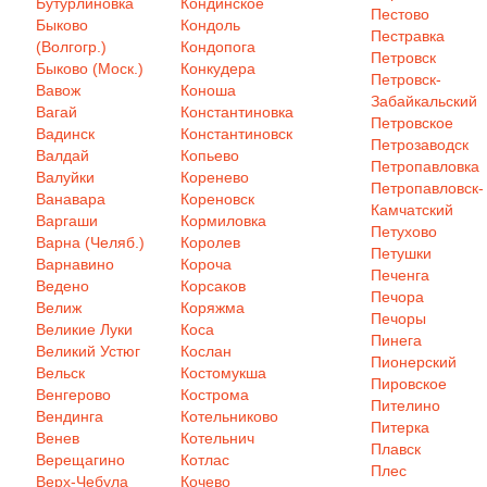
Бутурлиновка
Кондинское
Пестово
Быково
Кондоль
Пестравка
(Волгогр.)
Кондопога
Петровск
Быково (Моск.)
Конкудера
Петровск-
Вавож
Коноша
Забайкальский
Вагай
Константиновка
Петровское
Вадинск
Константиновск
Петрозаводск
Валдай
Копьево
Петропавловка
Валуйки
Коренево
Петропавловск-
Ванавара
Кореновск
Камчатский
Варгаши
Кормиловка
Петухово
Варна (Челяб.)
Королев
Петушки
Варнавино
Короча
Печенга
Ведено
Корсаков
Печора
Велиж
Коряжма
Печоры
Великие Луки
Коса
Пинега
Великий Устюг
Кослан
Пионерский
Вельск
Костомукша
Пировское
Венгерово
Кострома
Пителино
Вендинга
Котельниково
Питерка
Венев
Котельнич
Плавск
Верещагино
Котлас
Плес
Верх-Чебула
Кочево