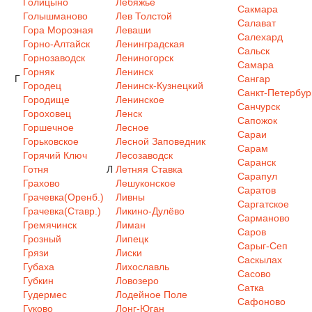
Голицыно
Лебяжье
Сакмара
Голышманово
Лев Толстой
Салават
Гора Морозная
Леваши
Салехард
Горно-Алтайск
Ленинградская
Сальск
Горнозаводск
Лениногорск
Самара
Горняк
Ленинск
Г
Сангар
Городец
Ленинск-Кузнецкий
Санкт-Петербур
Городище
Ленинское
Санчурск
Гороховец
Ленск
Сапожок
Горшечное
Лесное
Сараи
Горьковское
Лесной Заповедник
Сарам
Горячий Ключ
Лесозаводск
Саранск
Готня
Л
Летняя Ставка
Сарапул
Грахово
Лешуконское
Саратов
Грачевка(Оренб.)
Ливны
Саргатское
Грачевка(Ставр.)
Ликино-Дулёво
Сарманово
Гремячинск
Лиман
Саров
Грозный
Липецк
Сарыг-Сеп
Грязи
Лиски
Саскылах
Губаха
Лихославль
Сасово
Губкин
Ловозеро
Сатка
Гудермес
Лодейное Поле
Сафоново
Гуково
Лонг-Юган