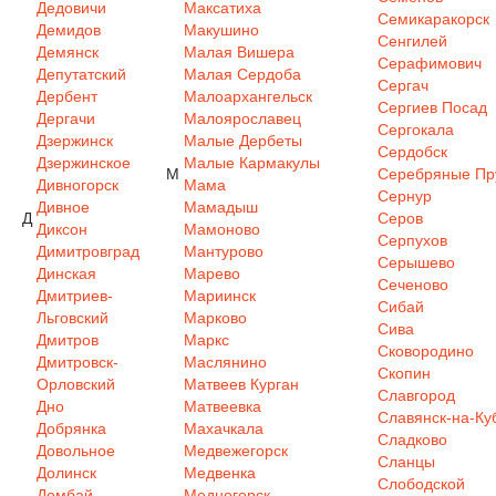
Дедовичи
Максатиха
Семикаракорск
Демидов
Макушино
Сенгилей
Демянск
Малая Вишера
Серафимович
Депутатский
Малая Сердоба
Сергач
Дербент
Малоархангельск
Сергиев Посад
Дергачи
Малоярославец
Сергокала
Дзержинск
Малые Дербеты
Сердобск
Дзержинское
Малые Кармакулы
М
Серебряные Пр
Дивногорск
Мама
Сернур
Дивное
Мамадыш
Д
Серов
Диксон
Мамоново
Серпухов
Димитровград
Мантурово
Серышево
Динская
Марево
Сеченово
Дмитриев-
Мариинск
Сибай
Льговский
Марково
Сива
Дмитров
Маркс
Сковородино
Дмитровск-
Маслянино
Скопин
Орловский
Матвеев Курган
Славгород
Дно
Матвеевка
Славянск-на-Ку
Добрянка
Махачкала
Сладково
Довольное
Медвежегорск
Сланцы
Долинск
Медвенка
Слободской
Домбай
Медногорск