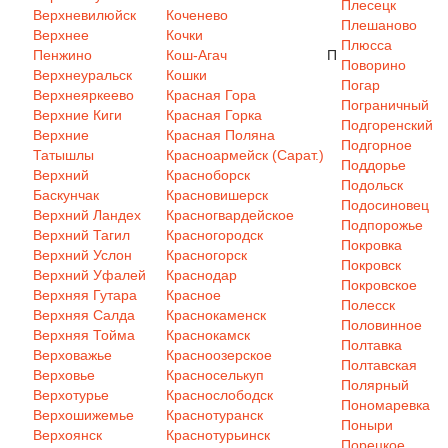
Плесецк
Верхневилюйск
Коченево
Плешаново
Верхнее
Кочки
Плюсса
Пенжино
Кош-Агач
П
Поворино
Верхнеуральск
Кошки
Погар
Верхнеяркеево
Красная Гора
Пограничный
Верхние Киги
Красная Горка
Подгоренский
Верхние
Красная Поляна
Подгорное
Татышлы
Красноармейск (Сарат.)
Поддорье
Верхний
Красноборск
Подольск
Баскунчак
Красновишерск
Подосиновец
Верхний Ландех
Красногвардейское
Подпорожье
Верхний Тагил
Красногородск
Покровка
Верхний Услон
Красногорск
Покровск
Верхний Уфалей
Краснодар
Покровское
Верхняя Гутара
Красное
Полесск
Верхняя Салда
Краснокаменск
Половинное
Верхняя Тойма
Краснокамск
Полтавка
Верховажье
Красноозерское
Полтавская
Верховье
Красноселькуп
Полярный
Верхотурье
Краснослободск
Пономаревка
Верхошижемье
Краснотуранск
Поныри
Верхоянск
Краснотурьинск
Порецкое