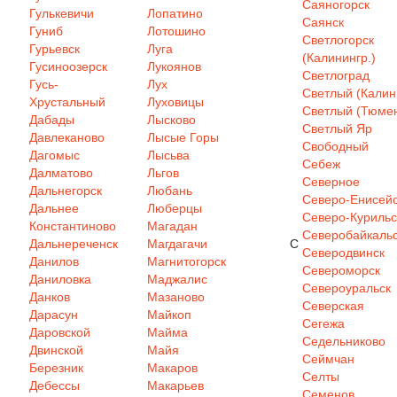
Саяногорск
Гулькевичи
Лопатино
Саянск
Гуниб
Лотошино
Светлогорск
Гурьевск
Луга
(Калинингр.)
Гусиноозерск
Лукоянов
Светлоград
Гусь-
Лух
Светлый (Калин
Хрустальный
Луховицы
Светлый (Тюмен
Дабады
Лысково
Светлый Яр
Давлеканово
Лысые Горы
Свободный
Дагомыс
Лысьва
Себеж
Далматово
Льгов
Северное
Дальнегорск
Любань
Северо-Енисей
Дальнее
Люберцы
Северо-Курильс
Константиново
Магадан
Северобайкаль
Дальнереченск
Магдагачи
С
Северодвинск
Данилов
Магнитогорск
Североморск
Даниловка
Маджалис
Североуральск
Данков
Мазаново
Северская
Дарасун
Майкоп
Сегежа
Даровской
Майма
Седельниково
Двинской
Майя
Сеймчан
Березник
Макаров
Селты
Дебессы
Макарьев
Семенов