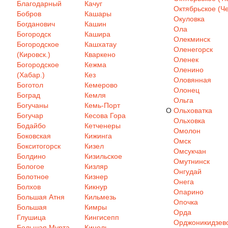
Благодарный
Качуг
Октябрьское (Че
Бобров
Кашары
Окуловка
Богданович
Кашин
Ола
Богородск
Кашира
Олекминск
Богородское
Кашхатау
Оленегорск
(Кировск.)
Кваркено
Оленек
Богородское
Кежма
Оленино
(Хабар.)
Кез
Оловянная
Боготол
Кемерово
Олонец
Боград
Кемля
Ольга
Богучаны
Кемь-Порт
О
Ольховатка
Богучар
Кесова Гора
Ольховка
Бодайбо
Кетченеры
Омолон
Боковская
Кижинга
Омск
Бокситогорск
Кизел
Омсукчан
Болдино
Кизильское
Омутнинск
Бологое
Кизляр
Онгудай
Болотное
Кизнер
Онега
Болхов
Кикнур
Опарино
Большая Атня
Кильмезь
Опочка
Большая
Кимры
Орда
Глушица
Кингисепп
Орджоникидзев
Большая Мурта
Кинель