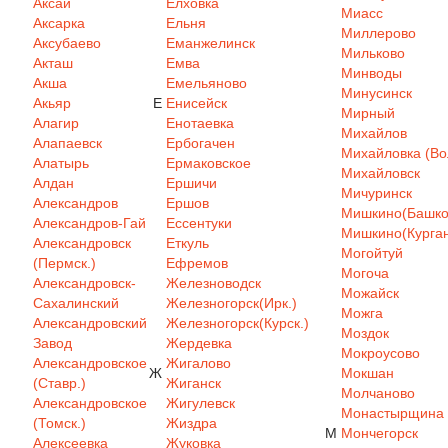
Аксай
Елховка
Миасс
Аксарка
Ельня
Миллерово
Аксубаево
Еманжелинск
Мильково
Акташ
Емва
Минводы
Акша
Емельяново
Минусинск
Акьяр
Е
Енисейск
Мирный
Алагир
Енотаевка
Михайлов
Алапаевск
Ербогачен
Михайловка (Вол
Алатырь
Ермаковское
Михайловск
Алдан
Ершичи
Мичуринск
Александров
Ершов
Мишкино(Башкор
Александров-Гай
Ессентуки
Мишкино(Курган
Александровск
Еткуль
Могойтуй
(Пермск.)
Ефремов
Могоча
Александровск-
Железноводск
Можайск
Сахалинский
Железногорск(Ирк.)
Можга
Александровский
Железногорск(Курск.)
Моздок
Завод
Жердевка
Мокроусово
Александровское
Жигалово
Ж
Мокшан
(Ставр.)
Жиганск
Молчаново
Александровское
Жигулевск
Монастырщина
(Томск.)
Жиздра
М
Мончегорск
Алексеевка
Жуковка