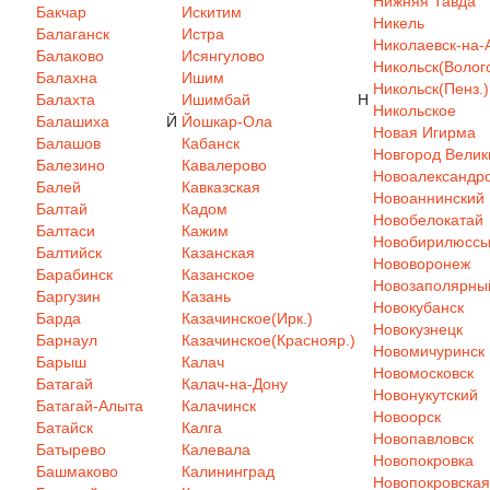
Нижняя Тавда
Бакчар
Искитим
Никель
Балаганск
Истра
Николаевск-на-
Балаково
Исянгулово
Никольск(Волого
Балахна
Ишим
Никольск(Пенз.)
Балахта
Ишимбай
Н
Никольское
Балашиха
Й
Йошкар-Ола
Новая Игирма
Балашов
Кабанск
Новгород Велик
Балезино
Кавалерово
Новоалександр
Балей
Кавказская
Новоаннинский
Балтай
Кадом
Новобелокатай
Балтаси
Кажим
Новобирилюсс
Балтийск
Казанская
Нововоронеж
Барабинск
Казанское
Новозаполярны
Баргузин
Казань
Новокубанск
Барда
Казачинское(Ирк.)
Новокузнецк
Барнаул
Казачинское(Краснояр.)
Новомичуринск
Барыш
Калач
Новомосковск
Батагай
Калач-на-Дону
Новонукутский
Батагай-Алыта
Калачинск
Новоорск
Батайск
Калга
Новопавловск
Батырево
Калевала
Новопокровка
Башмаково
Калининград
Новопокровская