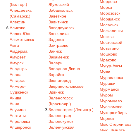
Мордово
(Белгор.)
Жуковский
Морки
Алексеевка
Забайкальск
Морозовск
(Самарск.)
Заветное
Моршанск
Алексин
Завитинск
Мосальск
А
Аликово
Заводоуковск
Москаленки
Аллах-Юнь
Завьялиха
Москва
Альметьевск
Задонск
Мостовской
Амга
Заиграево
Мотыгино
Амдерма
Заинск
Мошково
Амурзет
Закаменск
Мраково
Амурск
Залари
Мугур-Аксы
Анадырь
Западная Двина
Мужи
Анапа
Зарайск
Муравленко
Ангарск
Звенигород
Мураши
Анжеро-
Звериноголовское
Мурманск
Судженск
Здвинск
Муром
Анива
Зеленогорск
Муромцево
Анна
(Краснояр.)
Муслюмово
Анучино
З
Зеленогорск (Ленингр.)
Мухоршибирь
Апатиты
Зеленоград
Мценск
Апрелевка
Зеленокумск
Мыс Стерлигов
Апшеронск
Зеленчукская
Мыс Шмидта