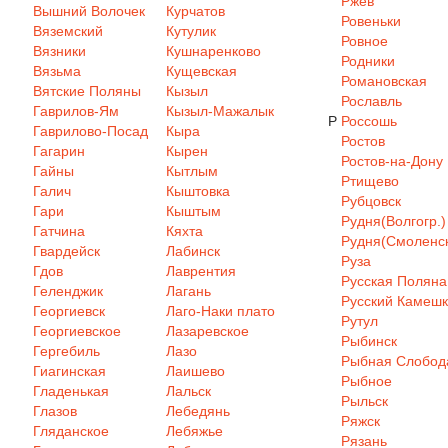
Ржев
Вышний Волочек
Курчатов
Ровеньки
Вяземский
Кутулик
Ровное
Вязники
Кушнаренково
Родники
Вязьма
Кущевская
Романовская
Вятские Поляны
Кызыл
Рославль
Гаврилов-Ям
Кызыл-Мажалык
Р
Россошь
Гаврилово-Посад
Кыра
Ростов
Гагарин
Кырен
Ростов-на-Дону
Гайны
Кытлым
Ртищево
Галич
Кыштовка
Рубцовск
Гари
Кыштым
Рудня(Волгогр.)
Гатчина
Кяхта
Рудня(Смоленск
Гвардейск
Лабинск
Руза
Гдов
Лаврентия
Русская Поляна
Геленджик
Лагань
Русский Камеш
Георгиевск
Лаго-Наки плато
Рутул
Георгиевское
Лазаревское
Рыбинск
Гергебиль
Лазо
Рыбная Слобод
Гиагинская
Лаишево
Рыбное
Гладенькая
Лальск
Рыльск
Глазов
Лебедянь
Ряжск
Гляданское
Лебяжье
Рязань