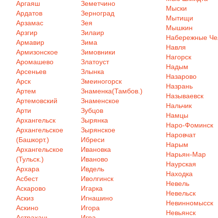
Аргаяш
Земетчино
Мыски
Ардатов
Зерноград
Мытищи
Арзамас
Зея
Мышкин
Арзгир
Зилаир
Набережные Ч
Армавир
Зима
Навля
Армизонское
Зимовники
Нагорск
Аромашево
Златоуст
Надым
Арсеньев
Злынка
Назарово
Арск
Змеиногорск
Назрань
Артем
Знаменка(Тамбов.)
Называевск
Артемовский
Знаменское
Нальчик
Арти
Зубцов
Намцы
Архангельск
Зырянка
Наро-Фоминск
Архангельское
Зырянское
Наровчат
(Башкорт.)
Ибреси
Нарым
Архангельское
Ивановка
Нарьян-Мар
(Тульск.)
Иваново
Наурская
Архара
Ивдель
Находка
Асбест
Иволгинск
Невель
Аскарово
Игарка
Невельск
Аскиз
Игнашино
Невинномысск
Аскино
Игора
Невьянск
Астрахань
Игра