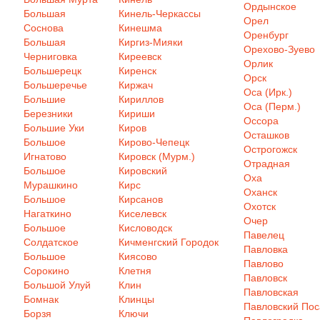
Ордынское
Большая
Кинель-Черкассы
Орел
Соснова
Кинешма
Оренбург
Большая
Киргиз-Мияки
Орехово-Зуево
Черниговка
Киреевск
Орлик
Большерецк
Киренск
Орск
Большеречье
Киржач
Оса (Ирк.)
Большие
Кириллов
Оса (Перм.)
Березники
Кириши
Оссора
Большие Уки
Киров
Осташков
Большое
Кирово-Чепецк
Острогожск
Игнатово
Кировск (Мурм.)
Отрадная
Большое
Кировский
Оха
Мурашкино
Кирс
Оханск
Большое
Кирсанов
Охотск
Нагаткино
Киселевск
Очер
Большое
Кисловодск
Павелец
Солдатское
Кичменгский Городок
Павловка
Большое
Киясово
Павлово
Сорокино
Клетня
Павловск
Большой Улуй
Клин
Павловская
Бомнак
Клинцы
Павловский Пос
Борзя
Ключи