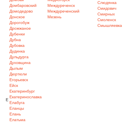
Слюдянка
Домбаровский
Междуреченск
Смидович
Домодедово
Междуреченский
Смирных
Донское
Мезень
Смоленск
Дорогобуж
Смышляевка
Дрожжаное
Дубенки
Дубна
Дубовка
Дудинка
Дульдурга
Духовщина
Дылым
Дюртюли
Егорьевск
Ейск
Екатеринбург
Екатеринославка
Е
Елабуга
Еланцы
Елань
Елатьма