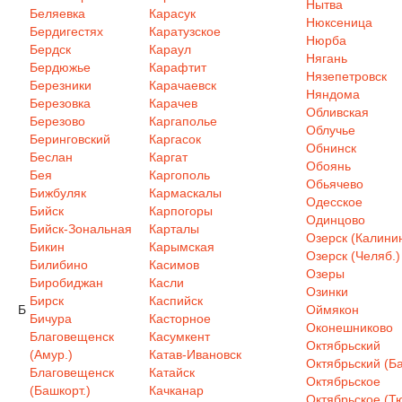
Нытва
Беляевка
Карасук
Нюксеница
Бердигестях
Каратузское
Нюрба
Бердск
Караул
Нягань
Бердюжье
Карафтит
Нязепетровск
Березники
Карачаевск
Няндома
Березовка
Карачев
Обливская
Березово
Каргаполье
Облучье
Беринговский
Каргасок
Обнинск
Беслан
Каргат
Обоянь
Бея
Каргополь
Обьячево
Бижбуляк
Кармаскалы
Одесское
Бийск
Карпогоры
Одинцово
Бийск-Зональная
Карталы
Озерск (Калинин
Бикин
Карымская
Озерск (Челяб.)
Билибино
Касимов
Озеры
Биробиджан
Касли
Озинки
Бирск
Каспийск
Б
Оймякон
Бичура
Касторное
Оконешниково
Благовещенск
Касумкент
Октябрьский
(Амур.)
Катав-Ивановск
Октябрьский (Ба
Благовещенск
Катайск
Октябрьское
(Башкорт.)
Качканар
Октябрьское (Т