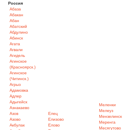
Россия
Абаза
Абакан
Абан
Абатский
Абдулино
Абинск
Агата
Агвали
Агидель
Агинское
(Красноярск.)
Агинское
(Читинск.)
Агрыз
Адамовка
Адлер
Адыгейск
Меленки
Азнакаево
Мелеуз
Азов
Елец
Мензелинск
Азово
Елизово
Меренга
Акбулак
Елово
Месягутово