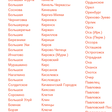
Ордынское
Большая
Кинель-Черкассы
Орел
Соснова
Кинешма
Оренбург
Большая
Киргиз-Мияки
Орехово-Зуево
Черниговка
Киреевск
Орлик
Большерецк
Киренск
Орск
Большеречье
Киржач
Оса (Ирк.)
Большие
Кириллов
Оса (Перм.)
Березники
Кириши
Оссора
Большие Уки
Киров
Осташков
Большое
Кирово-Чепецк
Острогожск
Игнатово
Кировск (Мурм.)
Отрадная
Большое
Кировский
Оха
Мурашкино
Кирс
Оханск
Большое
Кирсанов
Охотск
Нагаткино
Киселевск
Очер
Большое
Кисловодск
Павелец
Солдатское
Кичменгский Городок
Павловка
Большое
Киясово
Павлово
Сорокино
Клетня
Павловск
Большой Улуй
Клин
Павловская
Бомнак
Клинцы
Павловский Пос
Борзя
Ключи