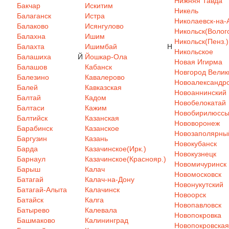
Нижняя Тавда
Бакчар
Искитим
Никель
Балаганск
Истра
Николаевск-на-
Балаково
Исянгулово
Никольск(Волого
Балахна
Ишим
Никольск(Пенз.)
Балахта
Ишимбай
Н
Никольское
Балашиха
Й
Йошкар-Ола
Новая Игирма
Балашов
Кабанск
Новгород Велик
Балезино
Кавалерово
Новоалександр
Балей
Кавказская
Новоаннинский
Балтай
Кадом
Новобелокатай
Балтаси
Кажим
Новобирилюсс
Балтийск
Казанская
Нововоронеж
Барабинск
Казанское
Новозаполярны
Баргузин
Казань
Новокубанск
Барда
Казачинское(Ирк.)
Новокузнецк
Барнаул
Казачинское(Краснояр.)
Новомичуринск
Барыш
Калач
Новомосковск
Батагай
Калач-на-Дону
Новонукутский
Батагай-Алыта
Калачинск
Новоорск
Батайск
Калга
Новопавловск
Батырево
Калевала
Новопокровка
Башмаково
Калининград
Новопокровская