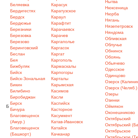
Нытва
Беляевка
Карасук
Нюксеница
Бердигестях
Каратузское
Нюрба
Бердск
Караул
Нягань
Бердюжье
Карафтит
Нязепетровск
Березники
Карачаевск
Няндома
Березовка
Карачев
Обливская
Березово
Каргаполье
Облучье
Беринговский
Каргасок
Обнинск
Беслан
Каргат
Обоянь
Бея
Каргополь
Обьячево
Бижбуляк
Кармаскалы
Одесское
Бийск
Карпогоры
Одинцово
Бийск-Зональная
Карталы
Озерск (Калинин
Бикин
Карымская
Озерск (Челяб.)
Билибино
Касимов
Озеры
Биробиджан
Касли
Озинки
Бирск
Каспийск
Б
Оймякон
Бичура
Касторное
Оконешниково
Благовещенск
Касумкент
Октябрьский
(Амур.)
Катав-Ивановск
Октябрьский (Ба
Благовещенск
Катайск
Октябрьское
(Башкорт.)
Качканар
Октябрьское (Т