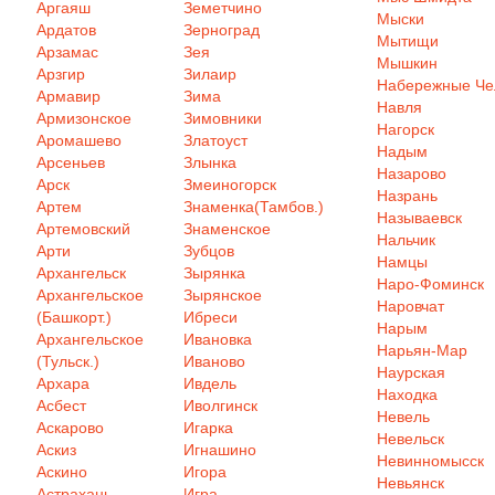
Аргаяш
Земетчино
Мыски
Ардатов
Зерноград
Мытищи
Арзамас
Зея
Мышкин
Арзгир
Зилаир
Набережные Ч
Армавир
Зима
Навля
Армизонское
Зимовники
Нагорск
Аромашево
Златоуст
Надым
Арсеньев
Злынка
Назарово
Арск
Змеиногорск
Назрань
Артем
Знаменка(Тамбов.)
Называевск
Артемовский
Знаменское
Нальчик
Арти
Зубцов
Намцы
Архангельск
Зырянка
Наро-Фоминск
Архангельское
Зырянское
Наровчат
(Башкорт.)
Ибреси
Нарым
Архангельское
Ивановка
Нарьян-Мар
(Тульск.)
Иваново
Наурская
Архара
Ивдель
Находка
Асбест
Иволгинск
Невель
Аскарово
Игарка
Невельск
Аскиз
Игнашино
Невинномысск
Аскино
Игора
Невьянск
Астрахань
Игра