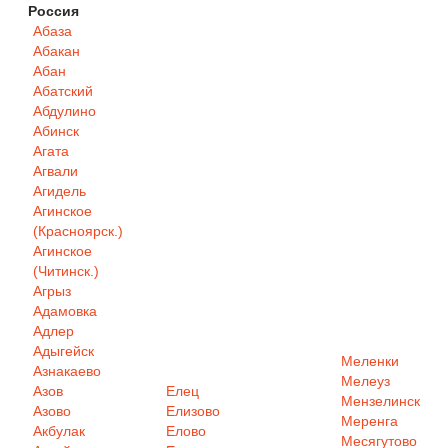
Россия
Абаза
Абакан
Абан
Абатский
Абдулино
Абинск
Агата
Агвали
Агидель
Агинское
(Красноярск.)
Агинское
(Читинск.)
Агрыз
Адамовка
Адлер
Адыгейск
Меленки
Азнакаево
Мелеуз
Азов
Елец
Мензелинск
Азово
Елизово
Меренга
Акбулак
Елово
Месягутово