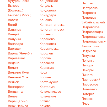
Бутурлиновка
Кондинское
Пестово
Быково
Кондоль
Пестравка
(Волгогр.)
Кондопога
Петровск
Быково (Моск.)
Конкудера
Петровск-
Вавож
Коноша
Забайкальский
Вагай
Константиновка
Петровское
Вадинск
Константиновск
Петрозаводск
Валдай
Копьево
Петропавловка
Валуйки
Коренево
Петропавловск-
Ванавара
Кореновск
Камчатский
Варгаши
Кормиловка
Петухово
Варна (Челяб.)
Королев
Петушки
Варнавино
Короча
Печенга
Ведено
Корсаков
Печора
Велиж
Коряжма
Печоры
Великие Луки
Коса
Пинега
Великий Устюг
Кослан
Пионерский
Вельск
Костомукша
Пировское
Венгерово
Кострома
Пителино
Вендинга
Котельниково
Питерка
Венев
Котельнич
Плавск
Верещагино
Котлас
Плес
Верх-Чебула
Кочево