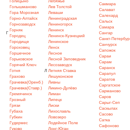
Голицыно
Лебяжье
Сакмара
Голышманово
Лев Толстой
Салават
Гора Морозная
Леваши
Салехард
Горно-Алтайск
Ленинградская
Сальск
Горнозаводск
Лениногорск
Самара
Горняк
Ленинск
Г
Сангар
Городец
Ленинск-Кузнецкий
Санкт-Петербур
Городище
Ленинское
Санчурск
Гороховец
Ленск
Сапожок
Горшечное
Лесное
Сараи
Горьковское
Лесной Заповедник
Сарам
Горячий Ключ
Лесозаводск
Саранск
Готня
Л
Летняя Ставка
Сарапул
Грахово
Лешуконское
Саратов
Грачевка(Оренб.)
Ливны
Саргатское
Грачевка(Ставр.)
Ликино-Дулёво
Сарманово
Гремячинск
Лиман
Саров
Грозный
Липецк
Сарыг-Сеп
Грязи
Лиски
Саскылах
Губаха
Лихославль
Сасово
Губкин
Ловозеро
Сатка
Гудермес
Лодейное Поле
Сафоново
Гуково
Лонг-Юган