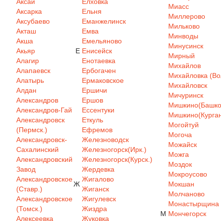
Аксай
Елховка
Миасс
Аксарка
Ельня
Миллерово
Аксубаево
Еманжелинск
Мильково
Акташ
Емва
Минводы
Акша
Емельяново
Минусинск
Акьяр
Е
Енисейск
Мирный
Алагир
Енотаевка
Михайлов
Алапаевск
Ербогачен
Михайловка (Вол
Алатырь
Ермаковское
Михайловск
Алдан
Ершичи
Мичуринск
Александров
Ершов
Мишкино(Башкор
Александров-Гай
Ессентуки
Мишкино(Курган
Александровск
Еткуль
Могойтуй
(Пермск.)
Ефремов
Могоча
Александровск-
Железноводск
Можайск
Сахалинский
Железногорск(Ирк.)
Можга
Александровский
Железногорск(Курск.)
Моздок
Завод
Жердевка
Мокроусово
Александровское
Жигалово
Ж
Мокшан
(Ставр.)
Жиганск
Молчаново
Александровское
Жигулевск
Монастырщина
(Томск.)
Жиздра
М
Мончегорск
Алексеевка
Жуковка