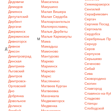
Дедовичи
Максатиха
Семикаракорск
Демидов
Макушино
Сенгилей
Демянск
Малая Вишера
Серафимович
Депутатский
Малая Сердоба
Сергач
Дербент
Малоархангельск
Сергиев Посад
Дергачи
Малоярославец
Сергокала
Дзержинск
Малые Дербеты
Сердобск
Дзержинское
Малые Кармакулы
М
Серебряные Пр
Дивногорск
Мама
Сернур
Дивное
Мамадыш
Д
Серов
Диксон
Мамоново
Серпухов
Димитровград
Мантурово
Серышево
Динская
Марево
Сеченово
Дмитриев-
Мариинск
Сибай
Льговский
Марково
Сива
Дмитров
Маркс
Сковородино
Дмитровск-
Маслянино
Скопин
Орловский
Матвеев Курган
Славгород
Дно
Матвеевка
Славянск-на-Ку
Добрянка
Махачкала
Сладково
Довольное
Медвежегорск
Сланцы
Долинск
Медвенка
Слободской
Домбай
Медногорск