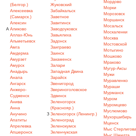
Мордово
(Белгор.)
Жуковский
Морки
Алексеевка
Забайкальск
Морозовск
(Самарск.)
Заветное
Моршанск
Алексин
Завитинск
Мосальск
А
Аликово
Заводоуковск
Москаленки
Аллах-Юнь
Завьялиха
Москва
Альметьевск
Задонск
Мостовской
Амга
Заиграево
Мотыгино
Амдерма
Заинск
Мошково
Амурзет
Закаменск
Мраково
Амурск
Залари
Мугур-Аксы
Анадырь
Западная Двина
Мужи
Анапа
Зарайск
Муравленко
Ангарск
Звенигород
Мураши
Анжеро-
Звериноголовское
Мурманск
Судженск
Здвинск
Муром
Анива
Зеленогорск
Муромцево
Анна
(Краснояр.)
Муслюмово
Анучино
З
Зеленогорск (Ленингр.)
Мухоршибирь
Апатиты
Зеленоград
Мценск
Апрелевка
Зеленокумск
Мыс Стерлигов
Апшеронск
Зеленчукская
Мыс Шмидта