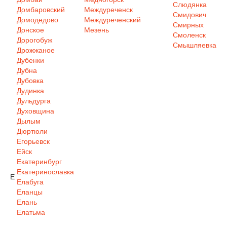
Слюдянка
Домбаровский
Междуреченск
Смидович
Домодедово
Междуреченский
Смирных
Донское
Мезень
Смоленск
Дорогобуж
Смышляевка
Дрожжаное
Дубенки
Дубна
Дубовка
Дудинка
Дульдурга
Духовщина
Дылым
Дюртюли
Егорьевск
Ейск
Екатеринбург
Екатеринославка
Е
Елабуга
Еланцы
Елань
Елатьма