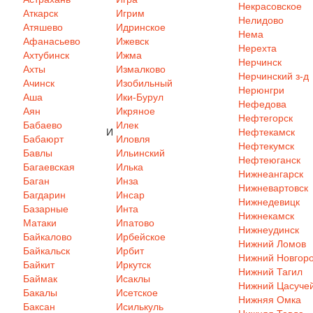
Некрасовское
Аткарск
Игрим
Нелидово
Атяшево
Идринское
Нема
Афанасьево
Ижевск
Нерехта
Ахтубинск
Ижма
Нерчинск
Ахты
Измалково
Нерчинский з-д
Ачинск
Изобильный
Нерюнгри
Аша
Ики-Бурул
Нефедова
Аян
Икряное
Нефтегорск
Бабаево
Илек
И
Нефтекамск
Бабаюрт
Иловля
Нефтекумск
Бавлы
Ильинский
Нефтеюганск
Багаевская
Илька
Нижнеангарск
Баган
Инза
Нижневартовск
Багдарин
Инсар
Нижнедевицк
Базарные
Инта
Нижнекамск
Матаки
Ипатово
Нижнеудинск
Байкалово
Ирбейское
Нижний Ломов
Байкальск
Ирбит
Нижний Новгор
Байкит
Иркутск
Нижний Тагил
Баймак
Исаклы
Нижний Цасуче
Бакалы
Исетское
Нижняя Омка
Баксан
Исилькуль