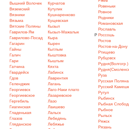
Ржев
Вышний Волочек
Курчатов
Ровеньки
Вяземский
Кутулик
Ровное
Вязники
Кушнаренково
Родники
Вязьма
Кущевская
Романовская
Вятские Поляны
Кызыл
Рославль
Гаврилов-Ям
Кызыл-Мажалык
Р
Россошь
Гаврилово-Посад
Кыра
Ростов
Гагарин
Кырен
Ростов-на-Дону
Гайны
Кытлым
Ртищево
Галич
Кыштовка
Рубцовск
Гари
Кыштым
Рудня(Волгогр.)
Гатчина
Кяхта
Рудня(Смоленск
Гвардейск
Лабинск
Руза
Гдов
Лаврентия
Русская Поляна
Геленджик
Лагань
Русский Камеш
Георгиевск
Лаго-Наки плато
Рутул
Георгиевское
Лазаревское
Рыбинск
Гергебиль
Лазо
Рыбная Слобод
Гиагинская
Лаишево
Рыбное
Гладенькая
Лальск
Рыльск
Глазов
Лебедянь
Ряжск
Гляданское
Лебяжье
Рязань