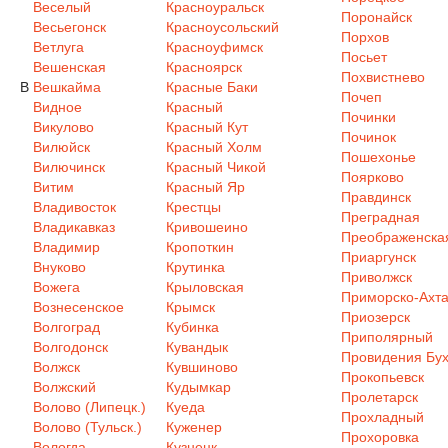
Веселый
Красноуральск
Поронайск
Весьегонск
Красноусольский
Порхов
Ветлуга
Красноуфимск
Посьет
Вешенская
Красноярск
Похвистнево
В
Вешкайма
Красные Баки
Почеп
Видное
Красный
Починки
Викулово
Красный Кут
Починок
Вилюйск
Красный Холм
Пошехонье
Вилючинск
Красный Чикой
Поярково
Витим
Красный Яр
Правдинск
Владивосток
Крестцы
Преградная
Владикавказ
Кривошеино
Преображенска
Владимир
Кропоткин
Приаргунск
Внуково
Крутинка
Приволжск
Вожега
Крыловская
Приморско-Ахта
Вознесенское
Крымск
Приозерск
Волгоград
Кубинка
Приполярный
Волгодонск
Кувандык
Провидения Бух
Волжск
Кувшиново
Прокопьевск
Волжский
Кудымкар
Пролетарск
Волово (Липецк.)
Куеда
Прохладный
Волово (Тульск.)
Куженер
Прохоровка
Вологда
Кузнецк