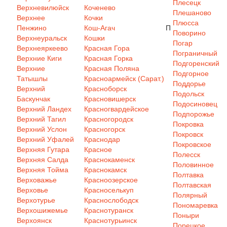
Плесецк
Верхневилюйск
Коченево
Плешаново
Верхнее
Кочки
Плюсса
Пенжино
Кош-Агач
П
Поворино
Верхнеуральск
Кошки
Погар
Верхнеяркеево
Красная Гора
Пограничный
Верхние Киги
Красная Горка
Подгоренский
Верхние
Красная Поляна
Подгорное
Татышлы
Красноармейск (Сарат.)
Поддорье
Верхний
Красноборск
Подольск
Баскунчак
Красновишерск
Подосиновец
Верхний Ландех
Красногвардейское
Подпорожье
Верхний Тагил
Красногородск
Покровка
Верхний Услон
Красногорск
Покровск
Верхний Уфалей
Краснодар
Покровское
Верхняя Гутара
Красное
Полесск
Верхняя Салда
Краснокаменск
Половинное
Верхняя Тойма
Краснокамск
Полтавка
Верховажье
Красноозерское
Полтавская
Верховье
Красноселькуп
Полярный
Верхотурье
Краснослободск
Пономаревка
Верхошижемье
Краснотуранск
Поныри
Верхоянск
Краснотурьинск
Порецкое