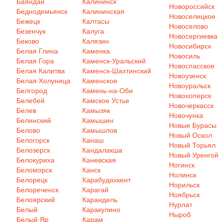
Баяндай
Калининск
Новороссийск
Беднодемьянск
Калининская
Новоселицкое
Бежецк
Калтасы
Новоселово
Безенчук
Калуга
Новосергиевка
Беково
Калязин
Новосибирск
Белая Глина
Каменка
Новосиль
Белая Гора
Каменск-Уральский
Новоспасское
Белая Калитва
Каменск-Шахтинский
Новоузенск
Белая Холуница
Каменское
Новоуральск
Белгород
Камень-на-Оби
Новохоперск
Белебей
Камское Устье
Новочеркасск
Белев
Камызяк
Новочунка
Белинский
Камышин
Новые Бурасы
Белово
Камышлов
Новый Оскол
Белогорск
Канаш
Новый Торьял
Белозерск
Кандалакша
Новый Уренгой
Белокуриха
Каневская
Ногинск
Беломорск
Канск
Нолинск
Белорецк
Карабудахкент
Норильск
Белореченск
Карагай
Ноябрьск
Белоярский
Караидель
Нурлат
Белый
Каракулино
Ныроб
Белый Яр
Карам