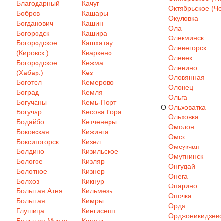
Благодарный
Качуг
Октябрьское (Че
Бобров
Кашары
Окуловка
Богданович
Кашин
Ола
Богородск
Кашира
Олекминск
Богородское
Кашхатау
Оленегорск
(Кировск.)
Кваркено
Оленек
Богородское
Кежма
Оленино
(Хабар.)
Кез
Оловянная
Боготол
Кемерово
Олонец
Боград
Кемля
Ольга
Богучаны
Кемь-Порт
О
Ольховатка
Богучар
Кесова Гора
Ольховка
Бодайбо
Кетченеры
Омолон
Боковская
Кижинга
Омск
Бокситогорск
Кизел
Омсукчан
Болдино
Кизильское
Омутнинск
Бологое
Кизляр
Онгудай
Болотное
Кизнер
Онега
Болхов
Кикнур
Опарино
Большая Атня
Кильмезь
Опочка
Большая
Кимры
Орда
Глушица
Кингисепп
Орджоникидзев
Большая Мурта
Кинель