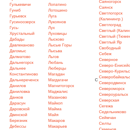
Саяногорск
Гулькевичи
Лопатино
Саянск
Гуниб
Лотошино
Светлогорск
Гурьевск
Луга
(Калинингр.)
Гусиноозерск
Лукоянов
Светлоград
Гусь-
Лух
Светлый (Калин
Хрустальный
Луховицы
Светлый (Тюмен
Дабады
Лысково
Светлый Яр
Давлеканово
Лысые Горы
Свободный
Дагомыс
Лысьва
Себеж
Далматово
Льгов
Северное
Дальнегорск
Любань
Северо-Енисей
Дальнее
Люберцы
Северо-Курильс
Константиново
Магадан
Северобайкаль
Дальнереченск
Магдагачи
С
Северодвинск
Данилов
Магнитогорск
Североморск
Даниловка
Маджалис
Североуральск
Данков
Мазаново
Северская
Дарасун
Майкоп
Сегежа
Даровской
Майма
Седельниково
Двинской
Майя
Сеймчан
Березник
Макаров
Селты
Дебессы
Макарьев
Семенов