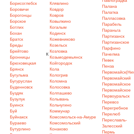
Павлоградка
Борисоглебск
Клявлино
Палана
Боровичи
Ковдор
Палатка
Борогонцы
Ковров
Палласовка
Борское
Ковылкино
Парабель
Ботлих
Когалым
Параньга
Бохан
Кодинск
Партизанск
Братск
Кожевниково
Партизанское
Бреды
Козельск
Парфино
Брейтово
Козловка
К
Пачелма
Бронницы
Козьмодемьянск
Певек
Брюховецкая
Койгородок
Пенза
Брянск
Кола
Первомайск(Ниж
Бугульма
Кологрив
Первомайский
Бугуруслан
Коломна
Первомайское
Буденновск
Колосовка
Первомайское
Буздяк
Колпашево
Первоуральск
Бузулук
Колывань
Перевоз
Буинск
Кольчугино
Перегребное
Буй
Коммунар
Перелюб
Буйнакск
Комсомольск-на-Амуре
Переславль-
Бураево
Комсомольский
Залесский
Бутурлино
Конаково
Пермь