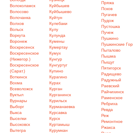
Пряжа
Волоколамск
Куйбышев
Псков
Волосово
Куйбышево
Пугачев
Волочанка
Куйтун
Пудож
Волхов
Кулебаки
Пустошка
Вольск
Кулу
Пучеж
Воркута
Кулунда
Пушкино
Воронеж
Кумены
Пушкинские Го
Воскресенск
Кумертау
Пыталово
Воскресенское
Кумух
Пышма
(Нижегор.)
Кунгур
Пыщуг
Воскресенское
Кунгуртуг
Пятигорск
(Сарат.)
Купино
Радищево
Воткинск
Курагино
Радужный
Вохма
Курах
Раевский
Всеволожск
Курган
Райчихинск
Вуктыл
Курганинск
Раменское
Вурнары
Курильск
Ребриха
Выборг
Курманаевка
Ревда
Выкса
Курсавка
Реж
Выселки
Курск
Ремонтное
Высоковск
Куртамыш
Ржакса
Вытегра
Курумкан